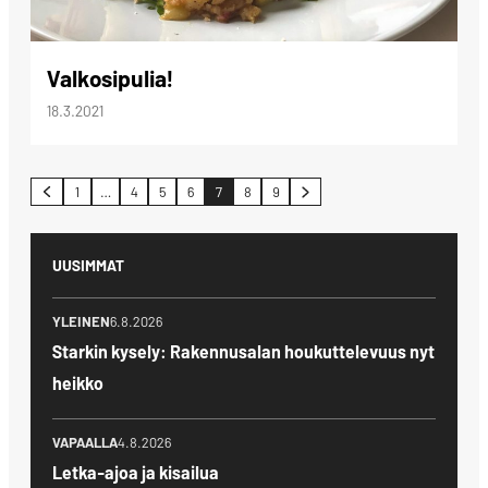
Valkosipulia!
18.3.2021
Artikkelien
1
…
4
5
6
7
8
9
sivutus
UUSIMMAT
YLEINEN
6.8.2026
Starkin kysely: Rakennusalan houkuttelevuus nyt
heikko
VAPAALLA
4.8.2026
Letka-ajoa ja kisailua