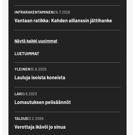
INFRARAKENTAMINEN
28.7.2026
Vantaan ratikka: Kahden allianssin jättihanke
Näytä kaikki uusimmat
LUETUIMMAT
YLEINEN
15.8.2025
Lauluja isoista koneista
LAKI
9.6.2023
Lomautuksen pelisäännöt
TALOUS
13.2.2026
Verottaja ikävöi jo sinua