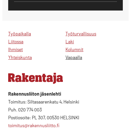
Työpaikalla
Työturvallisuus
Liitossa
Laki
Ihmiset
Kolumnit
Yhteiskunta
Vapaalla
Rakennusliiton jäsenlehti
Toimitus: Siltasaarenkatu 4, Helsinki
Puh. 020 774 003
Postiosoite: PL 307, 00530 HELSINKI
toimitus@rakennusliitto.fi