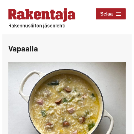
Siirry
suoraan
Rakentaja-lehti
sisältöön
Rakennusliiton
jäsenlehti
Vapaalla