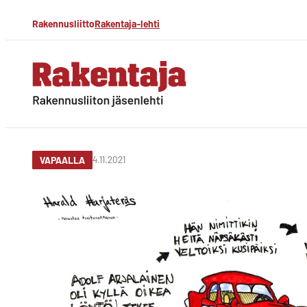
Siirry
Rakennusliitto
Rakentaja-lehti
suoraan
sisältöön
Rakentaja-lehti
Rakennusliiton
jäsenlehti
4.11.2021
VAPAALLA