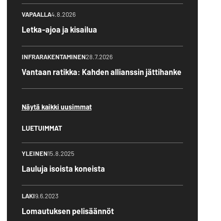
VAPAALLA
4.8.2026
Letka-ajoa ja kisailua
INFRARAKENTAMINEN
28.7.2026
Vantaan ratikka: Kahden allianssin jättihanke
Näytä kaikki uusimmat
LUETUIMMAT
YLEINEN
15.8.2025
Lauluja isoista koneista
LAKI
9.6.2023
Lomautuksen pelisäännöt