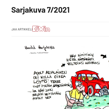
Sarjakuva 7/2021
Jaa
Jaa
Jako:
JAA ARTIKKELI
artikkeli
artikkeli
Jaa
Facebookissa
Blueskyssa
artikkeli
LinkedIn:ssä