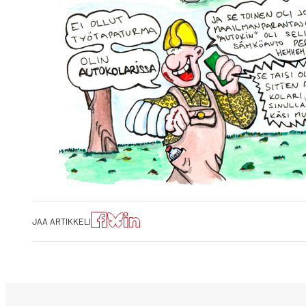
Jaa
Jaa
Jako:
JAA ARTIKKELI
artikkeli
artikkeli
Jaa
Facebookissa
Blueskyssa
artikkeli
LinkedIn:ssä