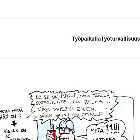
Työpaikalla
Työturvallisuus