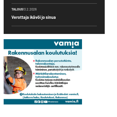
TALOUS
13.2.2026
Verottaja ikävöi jo sinua