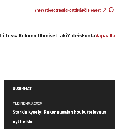
Haku
Yhteystiedot
Mediakortti
Näköislehdet
Liitossa
Kolumnit
Ihmiset
Laki
Yhteiskunta
Vapaalla
UUSIMMAT
YLEINEN
6.8.2026
Starkin kysely: Rakennusalan houkuttelevuus
nyt heikko