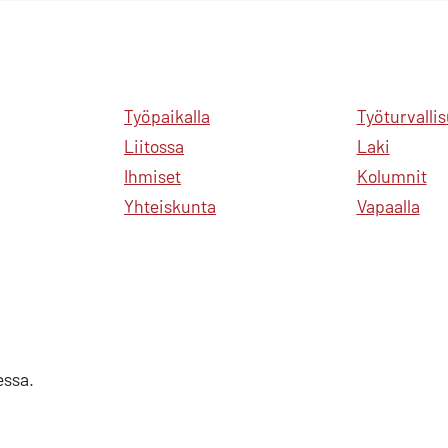
Työpaikalla
Työturvalli
Liitossa
Laki
Ihmiset
Kolumnit
Yhteiskunta
Vapaalla
essa.