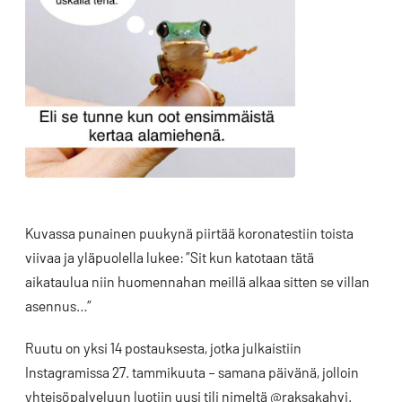
Kuvassa punainen puukynä piirtää koronatestiin toista
viivaa ja yläpuolella lukee: ”Sit kun katotaan tätä
aikataulua niin huomennahan meillä alkaa sitten se villan
asennus…”
Ruutu on yksi 14 postauksesta, jotka julkaistiin
Instagramissa 27. tammikuuta – samana päivänä, jolloin
yhteisöpalveluun luotiin uusi tili nimeltä @raksakahvi.