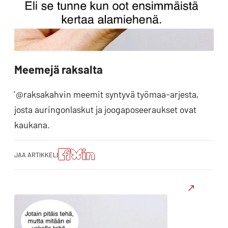
Meemejä raksalta
’@raksakahvin meemit syntyvä työmaa-arjesta,
josta auringonlaskut ja joogaposeeraukset ovat
kaukana.
Jaa
Jaa
Jako:
JAA ARTIKKELI
artikkeli
artikkeli
Jaa
Facebookissa
Blueskyssa
artikkeli
LinkedIn:ssä