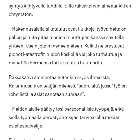
syntyä kiihtyvällä tahdilla. Sillä raksakahvin aihepankki on
ehtymätön.
– Rakennusalalla aikataulut ovat tiukkoja, työvaiheita on
paljon ja niitä pitää monien muuttujien kanssa sovitella
yhteen. Usein jotain menee pieleen. Kaikki ne orastavat
pienet katastrofit, niiden keskellä voi joko turhautua ja
menettää hermonsa tai turvautua huumoriin.
Raksakahvi ammentaa tietenkin myös ihmisistä.
Rakennusala on tekijän mielestä ”suora ala”, jossa ”työ on
rehellistä ja asiat sanotaan suoraan”.
– Meidän alalle päätyy tosi persoonallisia tyyppejä, eikä
siellä työmaalla perustyöntekijän tarvitse olla mikään
asiakaspalvelija.