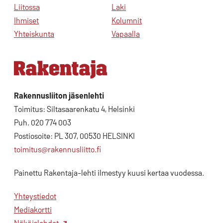
Liitossa
Laki
Ihmiset
Kolumnit
Yhteiskunta
Vapaalla
Rakennusliiton jäsenlehti
Toimitus: Siltasaarenkatu 4, Helsinki
Puh. 020 774 003
Postiosoite: PL 307, 00530 HELSINKI
toimitus@rakennusliitto.fi
Painettu Rakentaja-lehti ilmestyy kuusi kertaa vuodessa.
Yhteystiedot
Mediakortti
Näköislehdet