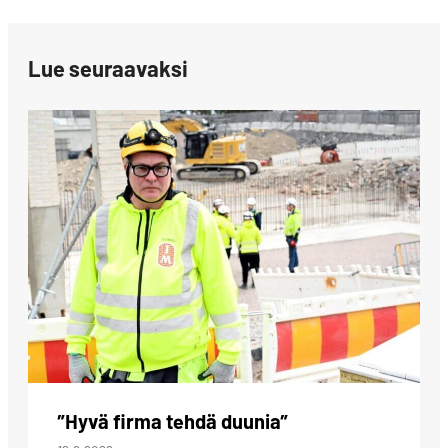
Lue seuraavaksi
”Hyvä firma tehdä duunia”