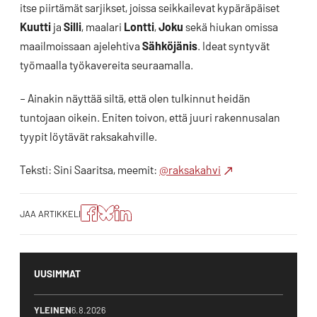
itse piirtämät sarjikset, joissa seikkailevat kypäräpäiset
Kuutti
ja
Silli
, maalari
Lontti
,
Joku
sekä hiukan omissa
maailmoissaan ajelehtiva
Sähköjänis
. Ideat syntyvät
työmaalla työkavereita seuraamalla.
– Ainakin näyttää siltä, että olen tulkinnut heidän
tuntojaan oikein. Eniten toivon, että juuri rakennusalan
tyypit löytävät raksakahville.
Teksti: Sini Saaritsa, meemit:
@raksakahvi
Jaa
Jaa
Jako:
JAA ARTIKKELI
artikkeli
artikkeli
Jaa
Facebookissa
Blueskyssa
artikkeli
LinkedIn:ssä
UUSIMMAT
YLEINEN
6.8.2026