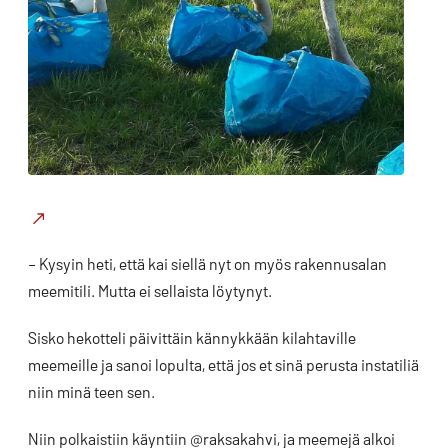
– Kysyin heti, että kai siellä nyt on myös rakennusalan
meemitili. Mutta ei sellaista löytynyt.
Sisko hekotteli päivittäin kännykkään kilahtaville
meemeille ja sanoi lopulta, että jos et sinä perusta instatiliä
niin minä teen sen.
Niin polkaistiin käyntiin @raksakahvi, ja meemejä alkoi