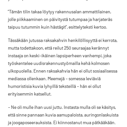
”Tämän tilin takaa löytyy rakennusalan ammattilainen,
jolle piikkaaminen on päivitystä tutumpaa ja harjateräs
taipuu tutummin kuin hästägit”, esittelyteksti kertoo.
Tässäkään jutussa raksakahvin henkilöllisyyttä ei kerrota,
mutta todettakoon, että reilut 250 seuraajaa kerännyt
instaaja on keski-ikäinen lapsiperheen vanhempi, joka
työskentelee uudisrakennustyömailla kehä kolmosen
ulkopuolella. Ennen raksakahvia hän ei ollut sosiaalisessa
mediassa ollenkaan. Meemejä – somessa leviäviä
humoristisia kuvia lyhyillä teksteillä – hän ei ollut
erityisemmin katsellut.
– Ne oli mulle ihan uusi juttu. Instasta mulla oli se käsitys,
että sinne pannaan kuvia aamupaloista, auringonlaskuista
ja joogaposeerauksista. Ei kiinnostanut mua pätkääkään.