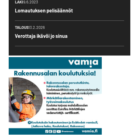
LAKI
9.6.2023
Lomautuksen pelisäännöt
TALOUS
13.2.2026
Verottaja ikävöi jo sinua