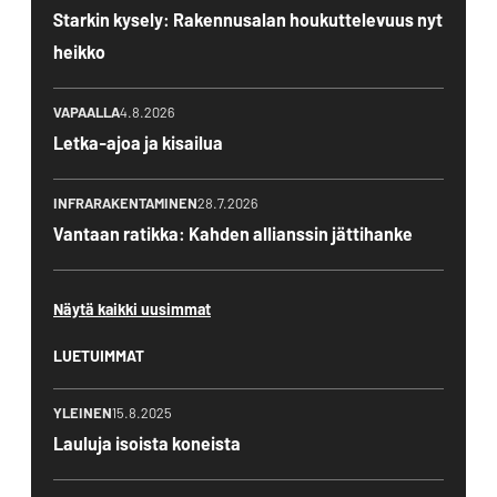
Starkin kysely: Rakennusalan houkuttelevuus nyt
heikko
VAPAALLA
4.8.2026
Letka-ajoa ja kisailua
INFRARAKENTAMINEN
28.7.2026
Vantaan ratikka: Kahden allianssin jättihanke
Näytä kaikki uusimmat
LUETUIMMAT
YLEINEN
15.8.2025
Lauluja isoista koneista