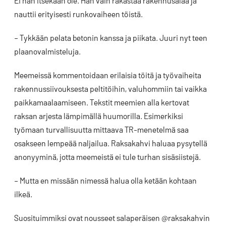
Ei hän itsekään ole. Hän vain rakastaa rakennusalaa ja
nauttii erityisesti runkovaiheen töistä.
– Tykkään pelata betonin kanssa ja piikata. Juuri nyt teen
plaanovalmisteluja.
Meemeissä kommentoidaan erilaisia töitä ja työvaiheita
rakennussiivouksesta peltitöihin, valuhommiin tai vaikka
paikkamaalaamiseen. Tekstit meemien alla kertovat
raksan arjesta lämpimällä huumorilla. Esimerkiksi
työmaan turvallisuutta mittaava TR-menetelmä saa
osakseen lempeää naljailua. Raksakahvi haluaa pysytellä
anonyyminä, jotta meemeistä ei tule turhan sisäsiistejä.
– Mutta en missään nimessä halua olla ketään kohtaan
ilkeä.
Suosituimmiksi ovat nousseet salaperäisen @raksakahvin