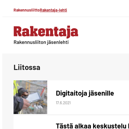
Siirry
Rakennusliitto
Rakentaja-lehti
suoraan
sisältöön
Rakentaja-lehti
Rakennusliiton
jäsenlehti
Liitossa
Digitaitoja jäsenille
17.6.2021
Tästä alkaa keskustelu