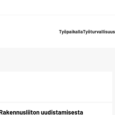
Työpaikalla
Työturvallisuus
 Rakennusliiton uudistamisesta