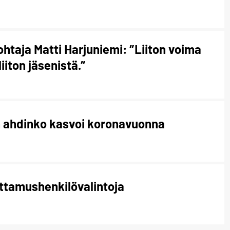
htaja Matti Harjuniemi: ”Liiton voima
liiton jäsenistä.”
n ahdinko kasvoi koronavuonna
ottamushenkilövalintoja