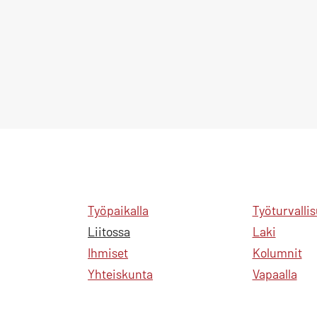
Työpaikalla
Työturvalli
Liitossa
Laki
Ihmiset
Kolumnit
Yhteiskunta
Vapaalla