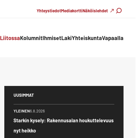
Haku
Yhteystiedot
Mediakortti
Näköislehdet
Liitossa
Kolumnit
Ihmiset
Laki
Yhteiskunta
Vapaalla
UUSIMMAT
YLEINEN
6.8.2026
Starkin kysely: Rakennusalan houkuttelevuus
nyt heikko