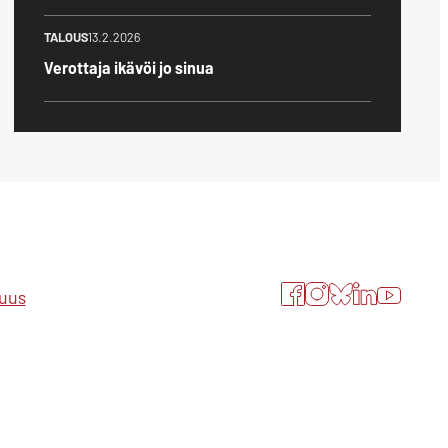
TALOUS
13.2.2026
Verottaja ikävöi jo sinua
Facebook
Instagram
Bluesky
LinkedIn
YouTube
suus