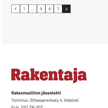
Artikkelien
1
…
5
6
7
8
sivutus
Rakennusliiton jäsenlehti
Toimitus: Siltasaarenkatu 4, Helsinki
Puh. 020 774 003