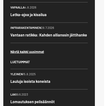
VAPAALLA
4.8.2026
Letka-ajoa ja kisailua
INFRARAKENTAMINEN
28.7.2026
Vantaan ratikka: Kahden allianssin jättihanke
Näytä kaikki uusimmat
LUETUIMMAT
YLEINEN
15.8.2025
Lauluja isoista koneista
LAKI
9.6.2023
Lomautuksen pelisäännöt