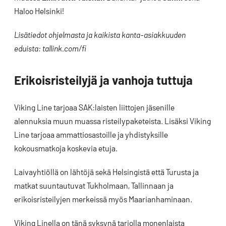
Haloo Helsinki!
Lisätiedot ohjelmasta ja kaikista kanta-asiakkuuden
eduista: tallink.com/fi
Erikoisristeilyjä ja vanhoja tuttuja
Viking Line tarjoaa SAK:laisten liittojen jäsenille
alennuksia muun muassa risteilypaketeista. Lisäksi Viking
Line tarjoaa ammattiosastoille ja yhdistyksille
kokousmatkoja koskevia etuja.
Laivayhtiöllä on lähtöjä sekä Helsingistä että Turusta ja
matkat suuntautuvat Tukholmaan, Tallinnaan ja
erikoisristeilyjen merkeissä myös Maarianhaminaan.
Viking Linella on tänä syksynä tarjolla monenlaista