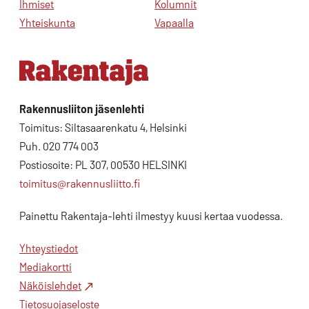
Ihmiset
Kolumnit
Yhteiskunta
Vapaalla
Rakennusliiton jäsenlehti
Toimitus: Siltasaarenkatu 4, Helsinki
Puh. 020 774 003
Postiosoite: PL 307, 00530 HELSINKI
toimitus@rakennusliitto.fi
Painettu Rakentaja-lehti ilmestyy kuusi kertaa vuodessa.
Yhteystiedot
Mediakortti
Näköislehdet
Tietosuojaseloste