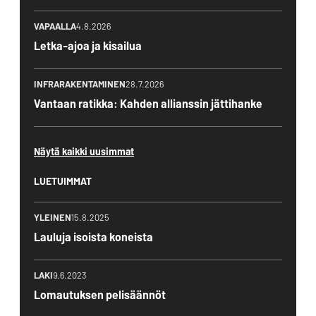
VAPAALLA
4.8.2026
Letka-ajoa ja kisailua
INFRARAKENTAMINEN
28.7.2026
Vantaan ratikka: Kahden allianssin jättihanke
Näytä kaikki uusimmat
LUETUIMMAT
YLEINEN
15.8.2025
Lauluja isoista koneista
LAKI
9.6.2023
Lomautuksen pelisäännöt