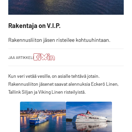
Rakentaja on V.I.P.
Rakennusliiton jäsen risteilee kohtuuhintaan.
Jaa
Jaa
Jako:
JAA ARTIKKELI
artikkeli
artikkeli
Jaa
Facebookissa
Blueskyssa
artikkeli
LinkedIn:ssä
Kun veri vetää vesille, on asialle tehtävä jotain.
Rakennusliiton jäsenet saavat alennuksia Eckerö Linen,
Tallink Siljan ja Viking Linen risteilyistä.