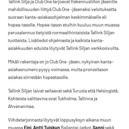
Tallink Silja ja Club One tarjoavat Rakennusliiton jäsenille
mahdollisuuden liittyä Club One -jäseneksi veloituksetta
suoraan kanta-asiakasohjelman keskimmäiselle eli
hopea-tasolle. Hopea-tason etuihin kuuluu muun muassa
perusalennus tietyistä normaalihintaisista Tallink Siljan
tuotteista. Lisätiedot ohjelmasta ja kaikista kanta-
asiakkuuden eduista löytyvät Tallink Siljan verkkosivuilta.
Mikäli rakentaja on jo Club One -jäsen, nykyinen kanta-
asiakasnumero pysyy voimassa, mutta pronssitason
asiakas siirretään hopeatasolle.
Tallink Siljan laivat seilaavat sekä Turusta että Helsingistä.
Kohteista valittavina ovat Tukholma, Tallinna ja
Ahvenanmaa.
Viihdetarjonnasta löytyvät loppusyksyn aikana muun
muassa
Eini
,
Antti Tuiskun
Bailantai-jatkot,
Sanni
sekä