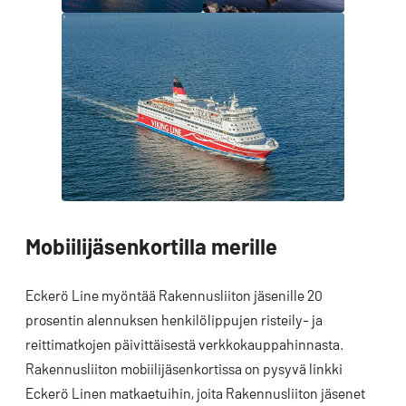
Mobiilijäsenkortilla merille
Eckerö Line myöntää Rakennusliiton jäsenille 20
prosentin alennuksen henkilölippujen risteily- ja
reittimatkojen päivittäisestä verkkokauppahinnasta.
Rakennusliiton mobiilijäsenkortissa on pysyvä linkki
Eckerö Linen matkaetuihin, joita Rakennusliiton jäsenet