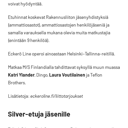
voivat hyödyntää.
Etuhinnat koskevat Rakennusliiton jäsenyhdistyksiä
(ammattiosastot), ammattiosastojen henkilöjäseniä ja
samalla varauksella mukana olevia muita matkustajia
(enintään 9 henkilöä).
Eckerö Line operoi ainoastaan Helsinki–Tallinna-reitillä.
Matkaa M/S Finlandialla tahdittavat syksyllä muun muassa
Katri Ylander
, Dingo,
Laura Voutilainen
ja Teflon
Brothers.
Lisätietoja:
eckeroline.fi/liittotarjoukset
Silver-etuja jäsenille