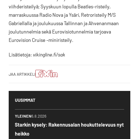
viihderisteilyä; Syyskuun lopulla Beatles-risteily,
marraskuussa Radio Nova ja Ysäri, Retroristeily M/S
Gabriellalla ja joulukuussa Tallinnan ja Ahvenanmaan
joulutunnelmia sekä Eurovisiotunnelmia tarjoava
Eurovision Cruise -miniristeily.
Lisätietoja:
vikingline.fi/sak
Jaa
Jaa
Jako:
JAA ARTIKKELI
artikkeli
artikkeli
Jaa
Facebookissa
Blueskyssa
artikkeli
LinkedIn:ssä
UUSIMMAT
YLEINEN
6.8.2026
Starkin kysely: Rakennusalan houkuttelevuus nyt
heikko