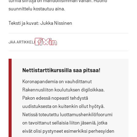
turhia siirtoja on mahdollisimman vähän. Huono
suunnittelu kostautuu aina.
Teksti ja kuvat: Jukka Nissinen
Jaa
Jaa
Jako:
JAA ARTIKKELI
artikkeli
artikkeli
Jaa
Facebookissa
Blueskyssa
artikkeli
LinkedIn:ssä
Nettistarttikurssilla saa pitsaa!
Koronapandemia on vauhdittanut
Rakennusliiton koulutuksen digiloikkaa.
Pakon edessä nopeasti tehdystä
uudistuksesta on kuitenkin ollut hyötyä.
Netissä toteutettu luottamushenkilöfoorumi
on tavoittanut sellaisia liiton jäseniä, jotka
eivät olisi pystyneet esimerkiksi perhesyiden