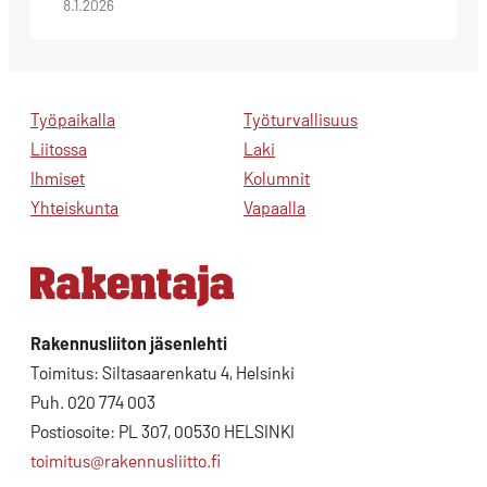
8.1.2026
Työpaikalla
Työturvallisuus
Liitossa
Laki
Ihmiset
Kolumnit
Yhteiskunta
Vapaalla
Rakennusliiton jäsenlehti
Toimitus: Siltasaarenkatu 4, Helsinki
Puh. 020 774 003
Postiosoite: PL 307, 00530 HELSINKI
toimitus@rakennusliitto.fi