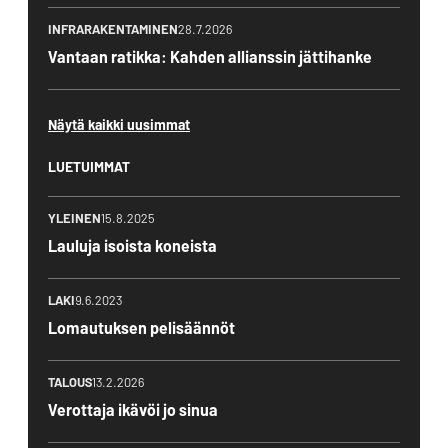
INFRARAKENTAMINEN
28.7.2026
Vantaan ratikka: Kahden allianssin jättihanke
Näytä kaikki uusimmat
LUETUIMMAT
YLEINEN
15.8.2025
Lauluja isoista koneista
LAKI
9.6.2023
Lomautuksen pelisäännöt
TALOUS
13.2.2026
Verottaja ikävöi jo sinua