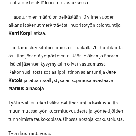
luottamushenkilöfoorumin avauksessa.
– Tapaturmien määrä on pelkästään 10 viime vuoden
aikana laskenut merkittävästi, nuorisotyön asiantuntija
Karri Korpi
jatkaa.
Luottamushenkilöfoorumissa oli paikalla 20. huhtikuuta
34 liiton jäsentä ympäri maata. Jääskeläisen ja Korven
lisäksi jäsenten kysymyksiin olivat vastaamassa
Rakennusliitosta sosiaalipoliittinen asiantuntija
Jere
Ketola
ja lattianpäällystysalan sopimusalavastaava
Markus Ainasoja
.
Työturvallisuuden lisäksi nettifoorumilla keskusteltiin
muun muassa työn kuormittavuudesta ja työntekijöiden
tunnelmista taukokopissa. Ohessa nostoja keskustelusta.
Työn kuormittavuus.