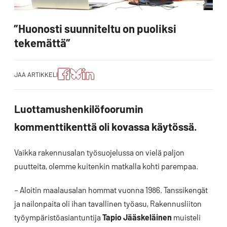
”Huonosti suunniteltu on puoliksi
tekemättä”
Jaa
Jaa
Jako:
JAA ARTIKKELI
artikkeli
artikkeli
Jaa
Facebookissa
Blueskyssa
artikkeli
LinkedIn:ssä
Luottamushenkilöfoorumin
kommenttikenttä oli kovassa käytössä.
Vaikka rakennusalan työsuojelussa on vielä paljon
puutteita, olemme kuitenkin matkalla kohti parempaa.
– Aloitin maalausalan hommat vuonna 1986. Tanssikengät
ja nailonpaita oli ihan tavallinen työasu, Rakennusliiton
työympäristöasiantuntija
Tapio Jääskeläinen
muisteli