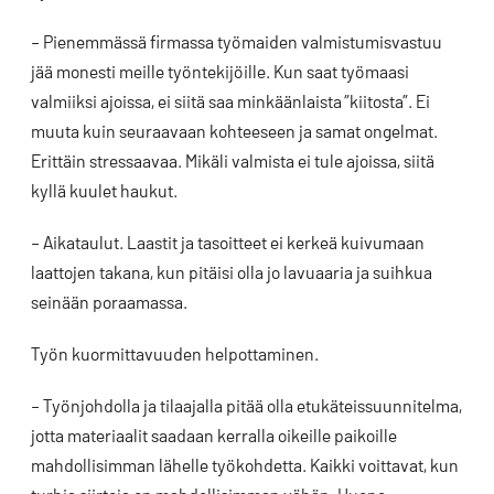
– Pienemmässä firmassa työmaiden valmistumisvastuu
jää monesti meille työntekijöille. Kun saat työmaasi
valmiiksi ajoissa, ei siitä saa minkäänlaista ”kiitosta”. Ei
muuta kuin seuraavaan kohteeseen ja samat ongelmat.
Erittäin stressaavaa. Mikäli valmista ei tule ajoissa, siitä
kyllä kuulet haukut.
– Aikataulut. Laastit ja tasoitteet ei kerkeä kuivumaan
laattojen takana, kun pitäisi olla jo lavuaaria ja suihkua
seinään poraamassa.
Työn kuormittavuuden helpottaminen.
– Työnjohdolla ja tilaajalla pitää olla etukäteissuunnitelma,
jotta materiaalit saadaan kerralla oikeille paikoille
mahdollisimman lähelle työkohdetta. Kaikki voittavat, kun