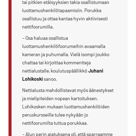
tai pitkien etäisyyksien takia osallistumaan
luottamushenkilötapaamisiin. Porukka
osallistuu ja ottaa kantaa hyvin aktiivisesti
nettifoorumilla.
– Osa haluaa osallistua
luottamushenkilöfoorumeihin avaamalla
kameran ja puhumalla. Vielä isompi joukko
chattaa tai kirjoittaa kommentteja
nettialustalle, koulutuspäällikkö
Juhani
Lohikoski
sanoo.
Nettialusta mahdollistavat myös äänestykset
ja mielipiteiden nopean kartoituksen.
Lohikosken mukaan luottamushenkilöiden
peruskursseille tulee nykyään jo
nettifoorumilta tuttua porukkaa.
– Alun perin ajatuksena oli, että sparraamme