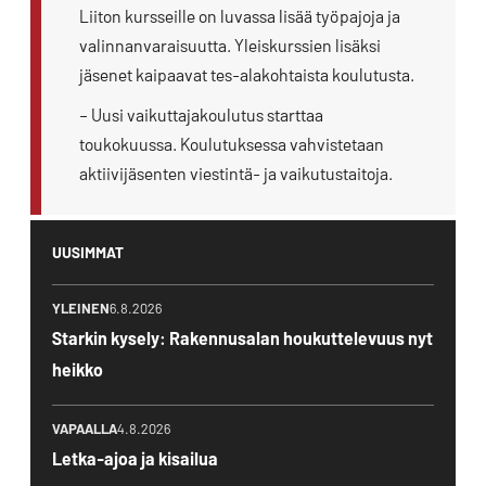
Liiton kursseille on luvassa lisää työpajoja ja
valinnanvaraisuutta. Yleiskurssien lisäksi
jäsenet kaipaavat tes-alakohtaista koulutusta.
– Uusi vaikuttajakoulutus starttaa
toukokuussa. Koulutuksessa vahvistetaan
aktiivijäsenten viestintä- ja vaikutustaitoja.
UUSIMMAT
YLEINEN
6.8.2026
Starkin kysely: Rakennusalan houkuttelevuus nyt
heikko
VAPAALLA
4.8.2026
Letka-ajoa ja kisailua