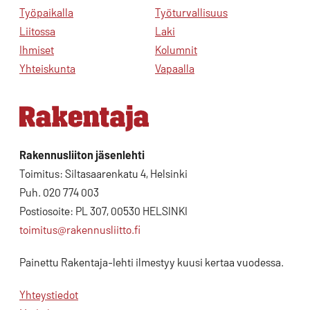
Työpaikalla
Työturvallisuus
Liitossa
Laki
Ihmiset
Kolumnit
Yhteiskunta
Vapaalla
Rakennusliiton jäsenlehti
Toimitus: Siltasaarenkatu 4, Helsinki
Puh. 020 774 003
Postiosoite: PL 307, 00530 HELSINKI
toimitus@rakennusliitto.fi
Painettu Rakentaja-lehti ilmestyy kuusi kertaa vuodessa.
Yhteystiedot