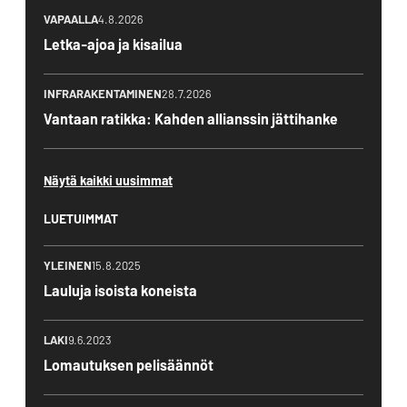
VAPAALLA
4.8.2026
Letka-ajoa ja kisailua
INFRARAKENTAMINEN
28.7.2026
Vantaan ratikka: Kahden allianssin jättihanke
Näytä kaikki uusimmat
LUETUIMMAT
YLEINEN
15.8.2025
Lauluja isoista koneista
LAKI
9.6.2023
Lomautuksen pelisäännöt