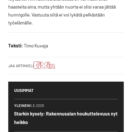
haasteita aina, mutta yhtään nuorta ei olisi varaa jättää
hunnigolle. Vastuuta siitä ei voi lykätä pelkästään
työelämälle.
Teksti:
Timo Kuvaja
Jaa
Jaa
Jako:
JAA ARTIKKELI
artikkeli
artikkeli
Jaa
Facebookissa
Blueskyssa
artikkeli
LinkedIn:ssä
UUSIMMAT
YLEINEN
6.8.2026
Starkin kysely: Rakennusalan houkuttelevuus nyt
heikko