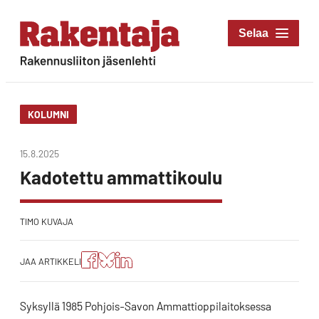
Siirry
suoraan
Rakentaja-lehti
sisältöön
Rakennusliiton
jäsenlehti
KOLUMNI
15.8.2025
Kadotettu ammattikoulu
TIMO KUVAJA
Jaa
Jaa
Jako:
JAA ARTIKKELI
artikkeli
artikkeli
Jaa
Facebookissa
Blueskyssa
artikkeli
LinkedIn:ssä
Syksyllä 1985 Pohjois-Savon Ammattioppilaitoksessa