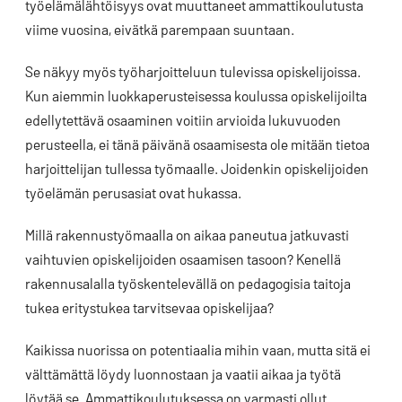
työelämälähtöisyys ovat muuttaneet ammattikoulutusta
viime vuosina, eivätkä parempaan suuntaan.
Se näkyy myös työharjoitteluun tulevissa opiskelijoissa.
Kun aiemmin luokkaperusteisessa koulussa opiskelijoilta
edellytettävä osaaminen voitiin arvioida lukuvuoden
perusteella, ei tänä päivänä osaamisesta ole mitään tietoa
harjoittelijan tullessa työmaalle. Joidenkin opiskelijoiden
työelämän perusasiat ovat hukassa.
Millä rakennustyömaalla on aikaa paneutua jatkuvasti
vaihtuvien opiskelijoiden osaamisen tasoon? Kenellä
rakennusalalla työskentelevällä on pedagogisia taitoja
tukea eritystukea tarvitsevaa opiskelijaa?
Kaikissa nuorissa on potentiaalia mihin vaan, mutta sitä ei
välttämättä löydy luonnostaan ja vaatii aikaa ja työtä
löytää se. Ammattikoulutuksessa on varmasti ollut