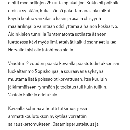
aloitti maalarilinjan 25 uutta opiskelijaa. Kukin oli paikalla
omista syistään, kuka isänsä pakottamana, joku alkoi
käydä koulua vankilasta käsin ja osalla oli syynä
maalarilinjalle valintaan edellyttämä alhainen keskiarvo.
Äidinkielen tunnilla Tuntematonta sotilasta ääneen
luettaessa kävi myös ilmi, etteivät kaikki osanneet lukea.
Harvalla taisi olla intohimoa alalle.
Vaaditun 2 vuoden päästä keväällä päästötodistuksen sai
luokaltamme 3 opiskelijaa ja seuraavana syksynä
muutama lisää poissaolot korvattuaan. Itse kuuluin
jälkimmäiseen ryhmään ja todistus tuli kuin tulikin.
Vastoin kaikkia odotuksia.
Keväällä kohinaa aiheutti tutkimus, jossa
ammattikoulutuksen nykytilaa verrattiin
sairauskertomukseen. Osaamisperusteisuus ja