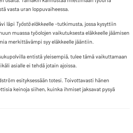
n osalta. Tämäkin kannustaa miettimään työuria
ystä vasta uran loppuvaiheessa.
vi läpi
Työstä eläkkee
lle -tutkimusta, jossa kysyttiin
 muun muassa työolojen vaikutuksesta eläkkeelle jäämisen
ia merkittävämpi syy eläkkeelle jääntiin.
sukupolvilla entistä yleisempiä, tulee tämä vaikuttamaan
li asialle ei tehdä jotain ajoissa.
ndström esityksessään totesi. Toivottavasti hänen
isia keinoja siihen, kuinka ihmiset jaksavat pysyä