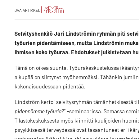
Jaa
Jaa
Jako:
JAA ARTIKKELI
artikkeli
artikkeli
Jaa
Facebookissa
Blueskyssa
artikkeli
LinkedIn:ssä
Selvityshenkilö Jari Lindströmin ryhmän piti selvi
työurien pidentämiseen, mutta Lindströmin muk
ihmisen koko työuraa. Ehdotukset julkistetaan hu
Tämä on oikea suunta. Työurakeskustelussa ikääntyn
alkupää on siirtynyt myöhemmäksi. Tähänkin jumiin o
kokonaisuudessaan pidentää.
Lindström kertoi selvitysryhmän tämänhetkisestä til
pidennämme työuria?”
-seminaarissa. Samassa semin
Tilastokeskuksesta myös kiinnitti kuulijoiden huomiot
psyykkisessä terveydessä ovat tasaantuneet eri ikäry