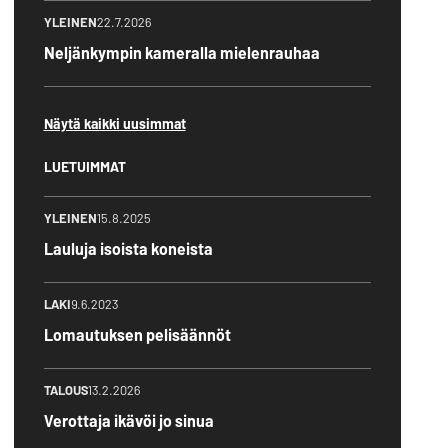
YLEINEN
22.7.2026
Neljänkympin kameralla mielenrauhaa
Näytä kaikki uusimmat
LUETUIMMAT
YLEINEN
15.8.2025
Lauluja isoista koneista
LAKI
9.6.2023
Lomautuksen pelisäännöt
TALOUS
13.2.2026
Verottaja ikävöi jo sinua