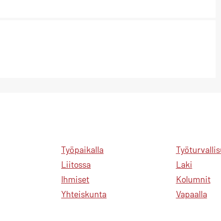
Työpaikalla
Työturvalli
Liitossa
Laki
Ihmiset
Kolumnit
Yhteiskunta
Vapaalla