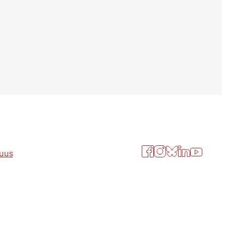
Facebook
Instagram
Bluesky
LinkedIn
YouTube
suus