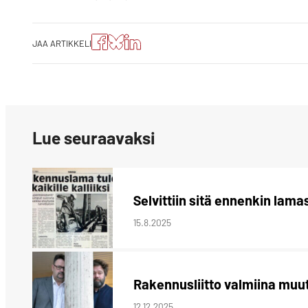
Jaa
Jaa
Jako:
JAA ARTIKKELI
artikkeli
artikkeli
Jaa
Facebookissa
Blueskyssa
artikkeli
LinkedIn:ssä
Lue seuraavaksi
Selvittiin sitä ennenkin lama
15.8.2025
Rakennusliitto valmiina muu
12.12.2025