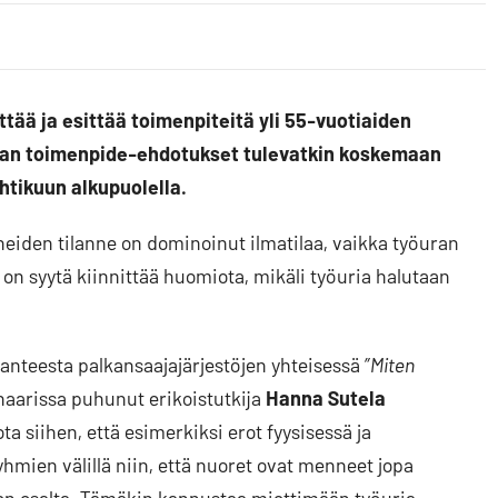
ttää ja esittää toimenpiteitä yli 55-vuotiaiden
aan toimenpide-ehdotukset tulevatkin koskemaan
htikuun alkupuolella.
eiden tilanne on dominoinut ilmatilaa, vaikka työuran
n syytä kiinnittää huomiota, mikäli työuria halutaan
anteesta palkansaajajärjestöjen yhteisessä
”Miten
aarissa puhunut erikoistutkija
Hanna Sutela
a siihen, että esimerkiksi erot fyysisessä ja
hmien välillä niin, että nuoret ovat menneet jopa