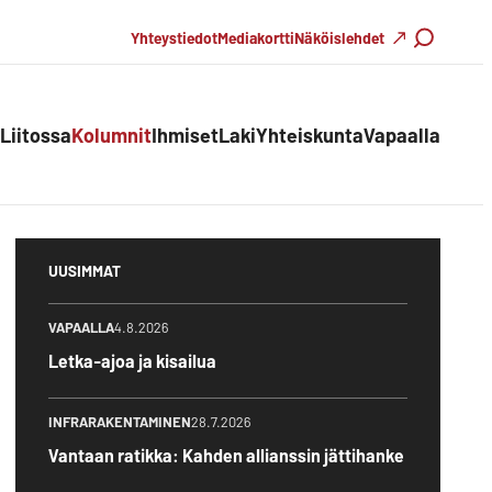
Haku
Yhteystiedot
Mediakortti
Näköislehdet
Liitossa
Kolumnit
Ihmiset
Laki
Yhteiskunta
Vapaalla
UUSIMMAT
VAPAALLA
4.8.2026
Letka-ajoa ja kisailua
INFRARAKENTAMINEN
28.7.2026
Vantaan ratikka: Kahden allianssin jättihanke