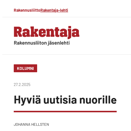
Siirry
Rakennusliitto
Rakentaja-lehti
suoraan
sisältöön
Rakentaja-lehti
Rakennusliiton
jäsenlehti
KOLUMNI
27.2.2025
Hyviä uutisia nuorille
JOHANNA HELLSTEN