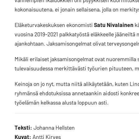
vanhempien ikäluokkien ohi psyykkisen kuormitukse
kokonaisuutena, ei jonain sellaisena, jolla on merkit
Eläketurvakeskuksen ekonomisti
Satu Nivalainen
kä
vuosina 2019–2021 palkkatyöstä eläkkeelle jääneiltä
ajankohtaan. Jaksamisongelmat olivat terveysongelm
Mikäli erilaiset jaksamisongelmat ovat nuoremmilla 
tulevaisuudessa merkittävästi työurien pituuteen, mikä
Keinoja on jo nyt, mutta niitä alikäytetään, kuten Li
ryhmänsä ehdotuksissa annetaankin aidosti konkreett
työelämän kelkassa alusta loppuun asti.
Teksti:
Johanna Hellsten
Kuvat:
Antti Kirves