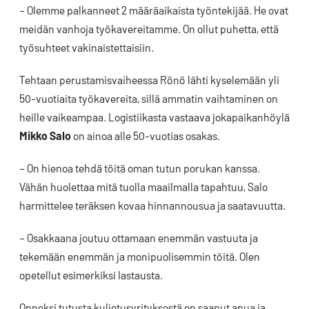
– Olemme palkanneet 2 määräaikaista työntekijää. He ovat
meidän vanhoja työkavereitamme. On ollut puhetta, että
työsuhteet vakinaistettaisiin.
Tehtaan perustamisvaiheessa Rönö lähti kyselemään yli
50-vuotiaita työkavereita, sillä ammatin vaihtaminen on
heille vaikeampaa. Logistiikasta vastaava jokapaikanhöylä
Mikko Salo
on ainoa alle 50-vuotias osakas.
– On hienoa tehdä töitä oman tutun porukan kanssa.
Vähän huolettaa mitä tuolla maailmalla tapahtuu, Salo
harmittelee teräksen kovaa hinnannousua ja saatavuutta.
– Osakkaana joutuu ottamaan enemmän vastuuta ja
tekemään enemmän ja monipuolisemmin töitä. Olen
opetellut esimerkiksi lastausta.
Onneksi tutusta kuljetusyrityksestä on saanut apua ja