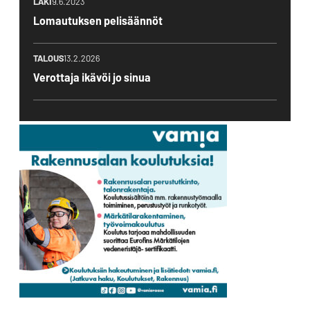
LAKI
9.6.2023
Lomautuksen pelisäännöt
TALOUS
13.2.2026
Verottaja ikävöi jo sinua