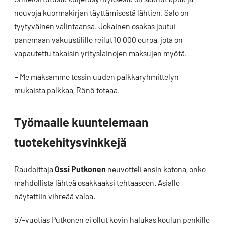
neuvoja kuormakirjan täyttämisestä lähtien. Salo on
tyytyväinen valintaansa. Jokainen osakas joutui
panemaan vakuustilille reilut 10 000 euroa, jota on
vapautettu takaisin yrityslainojen maksujen myötä.
– Me maksamme tessin uuden palkkaryhmittelyn
mukaista palkkaa, Rönö toteaa.
Työmaalle kuuntelemaan
tuotekehitysvinkkejä
Raudoittaja
Ossi Putkonen
neuvotteli ensin kotona, onko
mahdollista lähteä osakkaaksi tehtaaseen. Asialle
näytettiin vihreää valoa.
57-vuotias Putkonen ei ollut kovin halukas koulun penkille