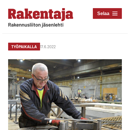
Siirry
suoraan
Rakentaja-lehti
sisältöön
Rakennusliiton
jäsenlehti
17.6.2022
TYÖPAIKALLA