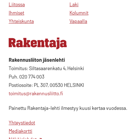
Liitossa
Laki
Ihmiset
Kolumnit
Yhteiskunta
Vapaalla
Rakennusliiton jäsenlehti
Toimitus: Siltasaarenkatu 4, Helsinki
Puh. 020 774 003
Postiosoite: PL 307, 00530 HELSINKI
toimitus@rakennusliitto.fi
Painettu Rakentaja-lehti ilmestyy kuusi kertaa vuodessa.
Yhteystiedot
Mediakortti