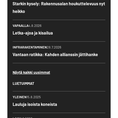
Starkin kysely: Rakennusalan houkuttelevuus nyt
heikko
VAPAALLA
4.8.2026
Letka-ajoa ja kisailua
INFRARAKENTAMINEN
28.7.2026
Vantaan ratikka: Kahden allianssin jättihanke
Näytä kaikki uusimmat
LUETUIMMAT
YLEINEN
15.8.2025
Lauluja isoista koneista