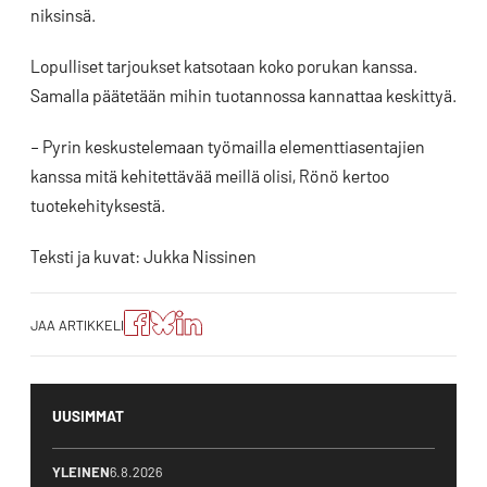
niksinsä.
Lopulliset tarjoukset katsotaan koko porukan kanssa.
Samalla päätetään mihin tuotannossa kannattaa keskittyä.
– Pyrin keskustelemaan työmailla elementtiasentajien
kanssa mitä kehitettävää meillä olisi, Rönö kertoo
tuotekehityksestä.
Teksti ja kuvat: Jukka Nissinen
Jaa
Jaa
Jako:
JAA ARTIKKELI
artikkeli
artikkeli
Jaa
Facebookissa
Blueskyssa
artikkeli
LinkedIn:ssä
UUSIMMAT
YLEINEN
6.8.2026