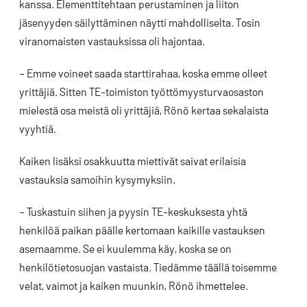
kanssa. Elementtitehtaan perustaminen ja liiton
jäsenyyden säilyttäminen näytti mahdolliselta. Tosin
viranomaisten vastauksissa oli hajontaa.
– Emme voineet saada starttirahaa, koska emme olleet
yrittäjiä. Sitten TE-toimiston työttömyysturvaosaston
mielestä osa meistä oli yrittäjiä, Rönö kertaa sekalaista
vyyhtiä.
Kaiken lisäksi osakkuutta miettivät saivat erilaisia
vastauksia samoihin kysymyksiin.
– Tuskastuin siihen ja pyysin TE-keskuksesta yhtä
henkilöä paikan päälle kertomaan kaikille vastauksen
asemaamme. Se ei kuulemma käy, koska se on
henkilötietosuojan vastaista. Tiedämme täällä toisemme
velat, vaimot ja kaiken muunkin, Rönö ihmettelee.