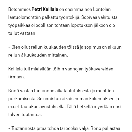
Betonimies
Petri Kalliala
on ensimmäinen Lentolan
laatuelementtiin palkattu työntekijä. Sopivaa vakituista
työpaikkaa ei edellisen tehtaan lopetuksen jälkeen ole
tullut vastaan.
– Olen ollut reilun kuukauden töissä ja sopimus on alkuun
reilun 3 kuukauden mittainen.
Kalliala tuli mielellään töihin vanhojen työkavereiden
firmaan.
Rönö vastaa tuotannon aikataulutuksesta ja muottien
purkamisesta. Se onnistuu aikaisemman kokemuksen ja
excel-taulukon avustuksella. Tällä hetkellä myydään ensi
talven tuotantoa.
– Tuotannosta pitää tehdä tarpeeksi väljä, Rönö paljastaa