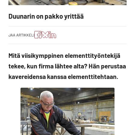
Duunarin on pakko yrittää
Jaa
Jaa
Jako:
JAA ARTIKKELI
artikkeli
artikkeli
Jaa
Facebookissa
Blueskyssa
artikkeli
LinkedIn:ssä
Mitä viisikymppinen elementtityöntekijä
tekee, kun firma lähtee alta? Hän perustaa
kavereidensa kanssa elementtitehtaan.