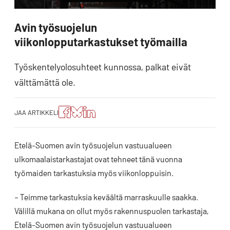
Avin työsuojelun
viikonlopputarkastukset työmailla
Työskentelyolosuhteet kunnossa, palkat eivät
välttämättä ole.
Jaa
Jaa
Jako:
JAA ARTIKKELI
artikkeli
artikkeli
Jaa
Facebookissa
Blueskyssa
artikkeli
LinkedIn:ssä
Etelä-Suomen avin työsuojelun vastuualueen
ulkomaalaistarkastajat ovat tehneet tänä vuonna
työmaiden tarkastuksia myös viikonloppuisin.
– Teimme tarkastuksia keväältä marraskuulle saakka.
Välillä mukana on ollut myös rakennuspuolen tarkastaja,
Etelä-Suomen avin työsuojelun vastuualueen