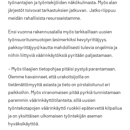
työnantajien ja työntekijöiden näkökulmasta. Myös alan
järjestöt toivovat tarkastuksien jatkuvan. Jatko riippuu
meidän rahallisista resursseistamme.
Ensi vuonna rakennusalalla myös tarkkaillaan uusien
työnsuoritusmuotojen (esimerkiksi kevytyrittäjyys,
pakkoyrittäjyys) kautta mahdollisesti tulevia ongelmia ja
niihin liittyviä väärinkäytöksiä pyritään paljastamaan.
– Myös tilaajien tietopohjaa pitäisi pystyä parantamaan.
Olemme havainneet, että urakoitsijoilla on
tietämättömyyttä asiasta ja tieto on pirstaloitunut eri
paikkoihin. Myös viranomaisen pitää pyrkiä tunnistamaan
paremmin väärinkäyttötilanteita, sillä uusien
työntekotapojen väärinkäyttö ruokkii epätervettä kilpailua
ja on yksittäisen ulkomaisen työntekijän aseman
hyväksikäyttöä.