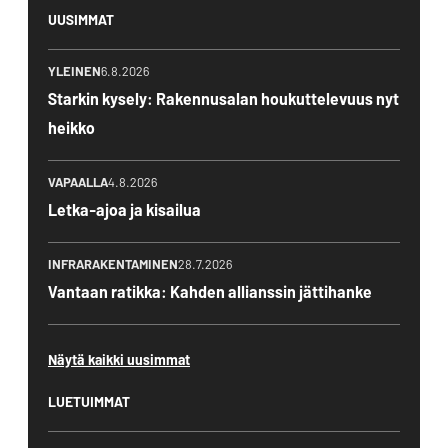
UUSIMMAT
YLEINEN
6.8.2026
Starkin kysely: Rakennusalan houkuttelevuus nyt
heikko
VAPAALLA
4.8.2026
Letka-ajoa ja kisailua
INFRARAKENTAMINEN
28.7.2026
Vantaan ratikka: Kahden allianssin jättihanke
Näytä kaikki uusimmat
LUETUIMMAT