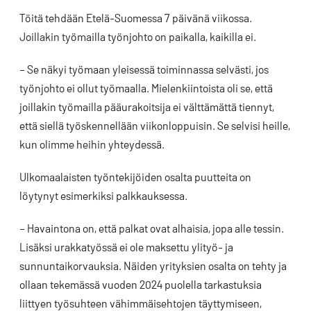
Töitä tehdään Etelä-Suomessa 7 päivänä viikossa.
Joillakin työmailla työnjohto on paikalla, kaikilla ei.
– Se näkyi työmaan yleisessä toiminnassa selvästi, jos
työnjohto ei ollut työmaalla. Mielenkiintoista oli se, että
joillakin työmailla pääurakoitsija ei välttämättä tiennyt,
että siellä työskennellään viikonloppuisin. Se selvisi heille,
kun olimme heihin yhteydessä.
Ulkomaalaisten työntekijöiden osalta puutteita on
löytynyt esimerkiksi palkkauksessa.
– Havaintona on, että palkat ovat alhaisia, jopa alle tessin.
Lisäksi urakkatyössä ei ole maksettu ylityö- ja
sunnuntaikorvauksia. Näiden yrityksien osalta on tehty ja
ollaan tekemässä vuoden 2024 puolella tarkastuksia
liittyen työsuhteen vähimmäisehtojen täyttymiseen,