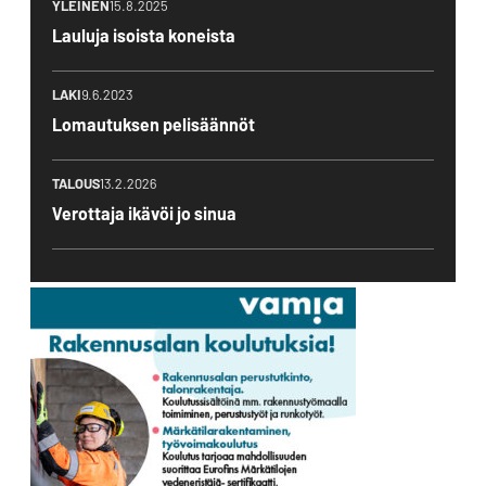
YLEINEN
15.8.2025
Lauluja isoista koneista
LAKI
9.6.2023
Lomautuksen pelisäännöt
TALOUS
13.2.2026
Verottaja ikävöi jo sinua