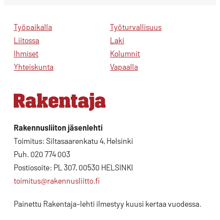
Työpaikalla
Työturvallisuus
Liitossa
Laki
Ihmiset
Kolumnit
Yhteiskunta
Vapaalla
Rakennusliiton jäsenlehti
Toimitus: Siltasaarenkatu 4, Helsinki
Puh. 020 774 003
Postiosoite: PL 307, 00530 HELSINKI
toimitus@rakennusliitto.fi
Painettu Rakentaja-lehti ilmestyy kuusi kertaa vuodessa.