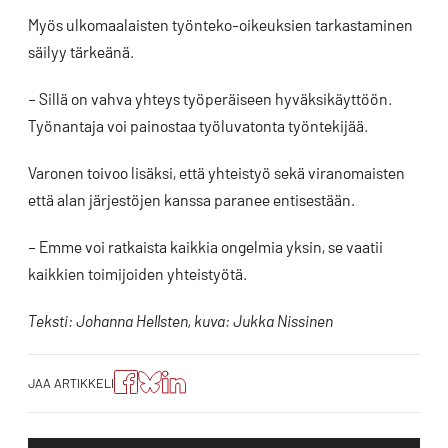
Myös ulkomaalaisten työnteko-oikeuksien tarkastaminen
säilyy tärkeänä.
– Sillä on vahva yhteys työperäiseen hyväksikäyttöön.
Työnantaja voi painostaa työluvatonta työntekijää.
Varonen toivoo lisäksi, että yhteistyö sekä viranomaisten
että alan järjestöjen kanssa paranee entisestään.
– Emme voi ratkaista kaikkia ongelmia yksin, se vaatii
kaikkien toimijoiden yhteistyötä.
Teksti: Johanna Hellsten, kuva: Jukka Nissinen
Jaa
Jaa
Jako:
JAA ARTIKKELI
artikkeli
artikkeli
Jaa
Facebookissa
Blueskyssa
artikkeli
LinkedIn:ssä