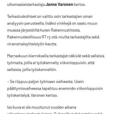
ulkomaalaistarkastaja
Janne Varonen
kertoo.
Tarkastuskohteet on valittu osin tarkastajien oman
analyysin perusteella, lisäksi vinkkejä on saatu muun
muassa järjestöiltä kuten Rakennusliitosta,
Rakennusteollisuus RT ry:stä, muilta tarkastajilta sekä
viranomaisyhteistyön kautta.
Marraskuun kierroksella tarkastajat näkivät sekä sellaisia
työmaita, joilla ei työskennelty viikonloppuisin, että
sellaisia, joilla työskenneltiin.
– Se riippuu paljon työmaan vaiheesta. Usein
päättymisvaiheessa tapahtuu enemmän viikonloppuisin
työskentelyä, Varonen kertoo.
Iso kuva ei ole muuttunut vuoden aikana
viikonlopputarkastuksissa. Työmailla työskentelee sekä