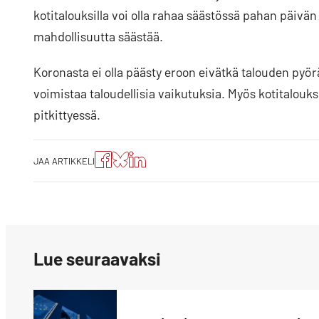
kotitalouksilla voi olla rahaa säästössä pahan päivän va
mahdollisuutta säästää.
Koronasta ei olla päästy eroon eivätkä talouden pyörä
voimistaa taloudellisia vaikutuksia. Myös kotitalouks
pitkittyessä.
Jaa
Jaa
Jako:
JAA ARTIKKELI
artikkeli
artikkeli
Jaa
Facebookissa
Blueskyssa
artikkeli
LinkedIn:ssä
Lue seuraavaksi