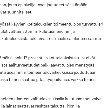
ana, joten opiskelijat ovat joutuneet säästämään
at suunnitelleet.
yössä käyvien kotitalouksien toimeentulo on turvattu eri
 tulot välttämättömiin kulutusmenoihin ja
otitalouksista tulot eivät normaalissa tilanteessa riitä
ömäksi, noin 12 prosentilla kotitalouksista tulot eivät
ta sosiaaliturvaetuudet paikkaavat tulojen menetystä
n muita useammin toimeentulovaikeuksissa jouduttuaan
koska toinen saattaa pitää työpaikansa, vaikka toinen
rheiden tilanteet vaihtelevat. Osalla kulutusmenot voivat
a lainat saattavat rasittaa taloutta. Monilla