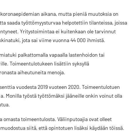
s koronaepidemian aikana, mutta pieniä muutoksia on
ta saada työttömyysturvaa helpotettiin tilanteissa, joissa
entyneet. Yritystoimintaa ei kuitenkaan ole tarvinnut
kkinatuki, jota sai viime vuonna 44 000 ihmistä.
emiatuki palkattomalla vapaalla lastenhoidon tai
le. Toimeentulotukeen lisättiin syksyllä
ronasta aiheutuneita menoja.
osenttia vuodesta 2019 vuoteen 2020. Toimeentulotuen
. Monilla työstä työttömäksi jääneille onkin voinut olla
utua.
ta omasta toimeentulosta. Väliinputoajia ovat olleet
 muodostua siitä, että opintotuen lisäksi käydään töissä.