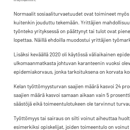
Normaalit sosiaaliturvaetuudet ovat toimineet myö
kuitenkin jouduttu tekemään. Yrittäjien mahdollisuut
työnteko yrityksessä on päättynyt tai tulot ovat pien
lopettaa. Näillä ehdoilla muodostui yrittäjien työmar
Lisäksi keväällä 2020 oli käytössä väliaikainen epid
ulkomaanmatkasta johtuvan karanteenin vuoksi olevil
epidemiakorvaus, jonka tarkoituksena on korvata ko
Kelan työttömyysturvan saajien määrä kasvoi 24 pr
saajien määrä kasvoi samaan aikaan vain 5 prosenttia
säästöjä eikä toimeentulotukeen ole tarvinnut turva
Työttömyys tai sairaus on silti voinut aiheuttaa huol
esimerkiksi opiskelijat, joiden toimeentulo on voinut