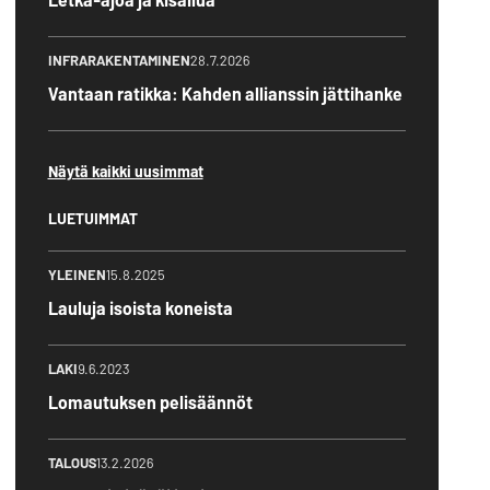
INFRARAKENTAMINEN
28.7.2026
Vantaan ratikka: Kahden allianssin jättihanke
Näytä kaikki uusimmat
LUETUIMMAT
YLEINEN
15.8.2025
Lauluja isoista koneista
LAKI
9.6.2023
Lomautuksen pelisäännöt
TALOUS
13.2.2026