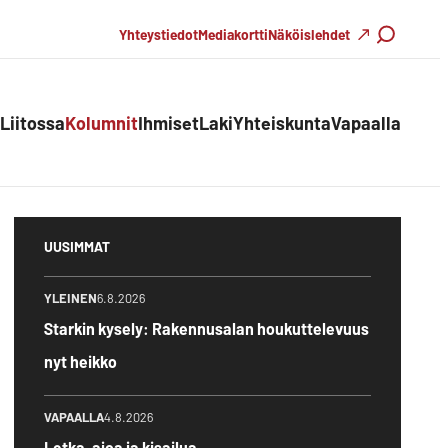
Haku
Yhteystiedot
Mediakortti
Näköislehdet
Liitossa
Kolumnit
Ihmiset
Laki
Yhteiskunta
Vapaalla
UUSIMMAT
YLEINEN
6.8.2026
Starkin kysely: Rakennusalan houkuttelevuus
nyt heikko
VAPAALLA
4.8.2026
Letka-ajoa ja kisailua