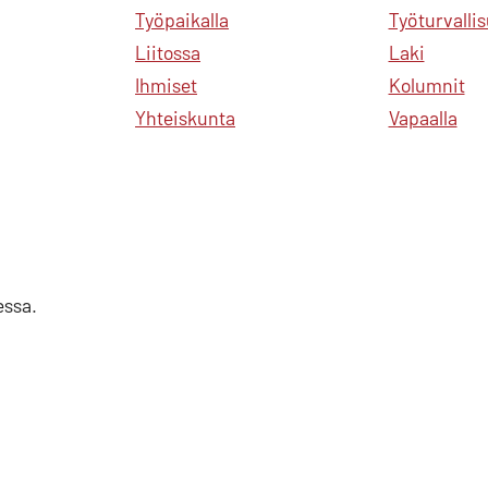
Työpaikalla
Työturvalli
Liitossa
Laki
Ihmiset
Kolumnit
Yhteiskunta
Vapaalla
essa.