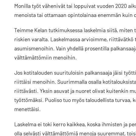
Monilla työt vähenivät tai loppuivat vuoden 2020 aik
menoista tai ottamaan opintolainaa enemmän kuin ov
Teimme Kelan tutkimuksessa laskelmia siitä, miten t
riskien varalta. Laskelmassa arvioimme, riittävätkö
asumismenoihin. Vain yhdellä prosentilla palkansaajak
välttämättömiin menoihin.
Jos kotitalouden suurituloisin palkansaaja jäisi tyött
riittäisi menoihin. Suurimmalla osalla kotitalouksis
riittävästi. Yksin asuvat ja nuoret olivat kuitenki
työttömäksi. Puoliso tuo myös taloudellista turvaa, 
menettäisi.
Laskelma ei toki kerro kaikkea, koska ihmisten ja pe
olla selvästi välttämättömiä menoja suuremmat, toisill