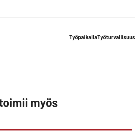
Työpaikalla
Työturvallisuus
 toimii myös