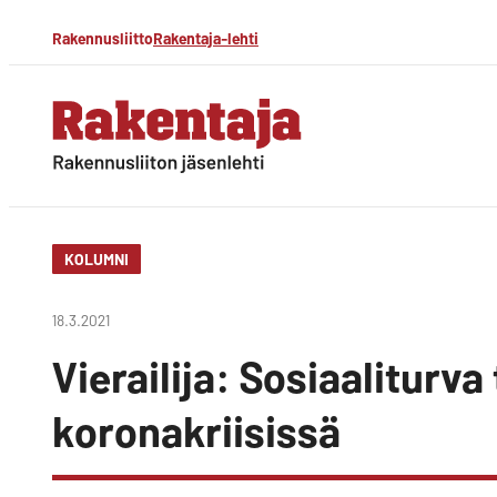
Siirry
Rakennusliitto
Rakentaja-lehti
suoraan
sisältöön
Rakentaja-lehti
Rakennusliiton
jäsenlehti
KOLUMNI
18.3.2021
Vierailija: Sosiaaliturva
koronakriisissä