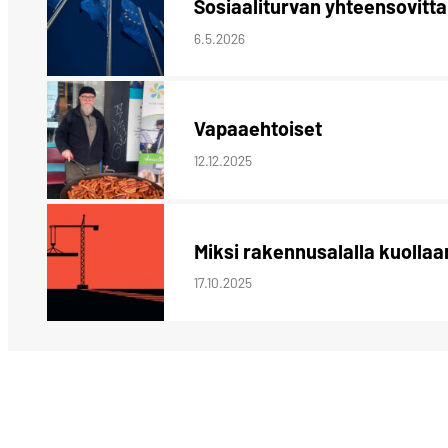
Sosiaaliturvan yhteensovitt
6.5.2026
Vapaaehtoiset
12.12.2025
Miksi rakennusalalla kuollaa
17.10.2025