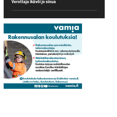
Verottaja ikävöi jo sinua