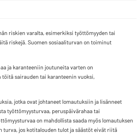
män riskien varalta, esimerkiksi työttömyyden tai
itä riskejä. Suomen sosiaaliturvan on toiminut
a ja karanteeniin joutuneita varten on
 töitä sairauden tai karanteenin vuoksi,
ksia, jotka ovat johtaneet lomautuksiin ja lisänneet
sta työttömyysturvaa, peruspäivärahaa tai
yöttömyysturvaa on mahdollista saada myös lomautuksen
turva, jos kotitalouden tulot ja säästöt eivät riitä