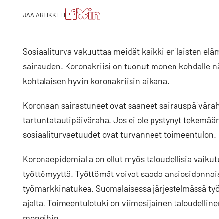
Jaa
Jaa
Jako:
JAA ARTIKKELI
artikkeli
artikkeli
Jaa
Facebookissa
Blueskyssa
artikkeli
LinkedIn:ssä
Sosiaaliturva vakuuttaa meidät kaikki erilaisten elä
sairauden. Koronakriisi on tuonut monen kohdalle nä
kohtalaisen hyvin koronakriisin aikana.
Koronaan sairastuneet ovat saaneet sairauspäiväraha
tartuntatautipäiväraha. Jos ei ole pystynyt tekemään
sosiaaliturvaetuudet ovat turvanneet toimeentulon.
Koronaepidemialla on ollut myös taloudellisia vaikutu
työttömyyttä. Työttömät voivat saada ansiosidonnai
työmarkkinatukea. Suomalaisessa järjestelmässä t
ajalta. Toimeentulotuki on viimesijainen taloudellinen 
menoihin.