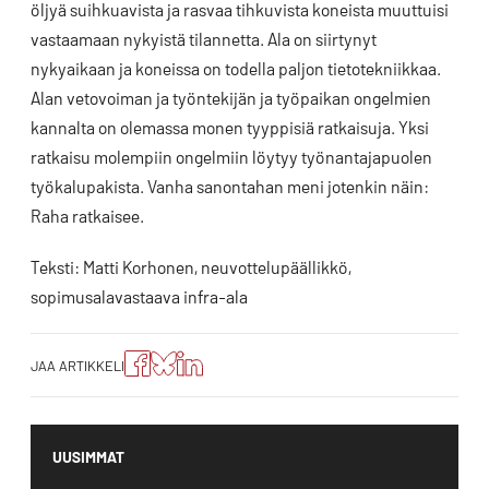
öljyä suihkuavista ja rasvaa tihkuvista koneista muuttuisi
vastaamaan nykyistä tilannetta. Ala on siirtynyt
nykyaikaan ja koneissa on todella paljon tietotekniikkaa.
Alan vetovoiman ja työntekijän ja työpaikan ongelmien
kannalta on olemassa monen tyyppisiä ratkaisuja. Yksi
ratkaisu molempiin ongelmiin löytyy työnantajapuolen
työkalupakista. Vanha sanontahan meni jotenkin näin:
Raha ratkaisee.
Teksti: Matti Korhonen, neuvottelupäällikkö,
sopimusalavastaava infra-ala
Jaa
Jaa
Jako:
JAA ARTIKKELI
artikkeli
artikkeli
Jaa
Facebookissa
Blueskyssa
artikkeli
LinkedIn:ssä
UUSIMMAT