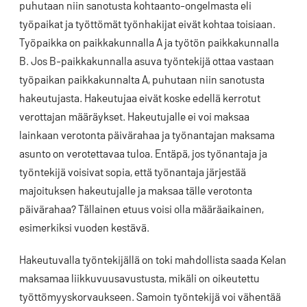
puhutaan niin sanotusta kohtaanto-ongelmasta eli
työpaikat ja työttömät työnhakijat eivät kohtaa toisiaan.
Työpaikka on paikkakunnalla A ja työtön paikkakunnalla
B. Jos B-paikkakunnalla asuva työntekijä ottaa vastaan
työpaikan paikkakunnalta A, puhutaan niin sanotusta
hakeutujasta. Hakeutujaa eivät koske edellä kerrotut
verottajan määräykset. Hakeutujalle ei voi maksaa
lainkaan verotonta päivärahaa ja työnantajan maksama
asunto on verotettavaa tuloa. Entäpä, jos työnantaja ja
työntekijä voisivat sopia, että työnantaja järjestää
majoituksen hakeutujalle ja maksaa tälle verotonta
päivärahaa? Tällainen etuus voisi olla määräaikainen,
esimerkiksi vuoden kestävä.
Hakeutuvalla työntekijällä on toki mahdollista saada Kelan
maksamaa liikkuvuusavustusta, mikäli on oikeutettu
työttömyyskorvaukseen. Samoin työntekijä voi vähentää