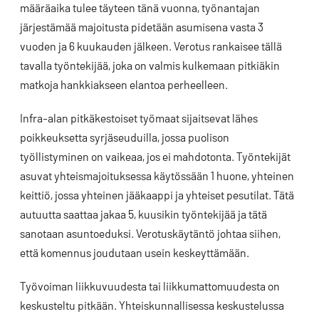
määräaika tulee täyteen tänä vuonna, työnantajan
järjestämää majoitusta pidetään asumisena vasta 3
vuoden ja 6 kuukauden jälkeen. Verotus rankaisee tällä
tavalla työntekijää, joka on valmis kulkemaan pitkiäkin
matkoja hankkiakseen elantoa perheelleen.
Infra-alan pitkäkestoiset työmaat sijaitsevat lähes
poikkeuksetta syrjäseuduilla, jossa puolison
työllistyminen on vaikeaa, jos ei mahdotonta. Työntekijät
asuvat yhteismajoituksessa käytössään 1 huone, yhteinen
keittiö, jossa yhteinen jääkaappi ja yhteiset pesutilat. Tätä
autuutta saattaa jakaa 5, kuusikin työntekijää ja tätä
sanotaan asuntoeduksi. Verotuskäytäntö johtaa siihen,
että komennus joudutaan usein keskeyttämään.
Työvoiman liikkuvuudesta tai liikkumattomuudesta on
keskusteltu pitkään. Yhteiskunnallisessa keskustelussa