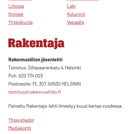
Liitossa
Laki
Ihmiset
Kolumnit
Yhteiskunta
Vapaalla
Rakennusliiton jäsenlehti
Toimitus: Siltasaarenkatu 4, Helsinki
Puh. 020 774 003
Postiosoite: PL 307, 00530 HELSINKI
toimitus@rakennusliitto.fi
Painettu Rakentaja-lehti ilmestyy kuusi kertaa vuodessa.
Yhteystiedot
Mediakortti