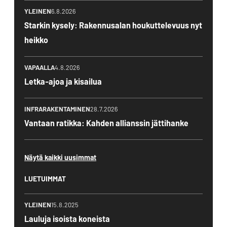
YLEINEN
6.8.2026
Starkin kysely: Rakennusalan houkuttelevuus nyt
heikko
VAPAALLA
4.8.2026
Letka-ajoa ja kisailua
INFRARAKENTAMINEN
28.7.2026
Vantaan ratikka: Kahden allianssin jättihanke
Näytä kaikki uusimmat
LUETUIMMAT
YLEINEN
15.8.2025
Lauluja isoista koneista