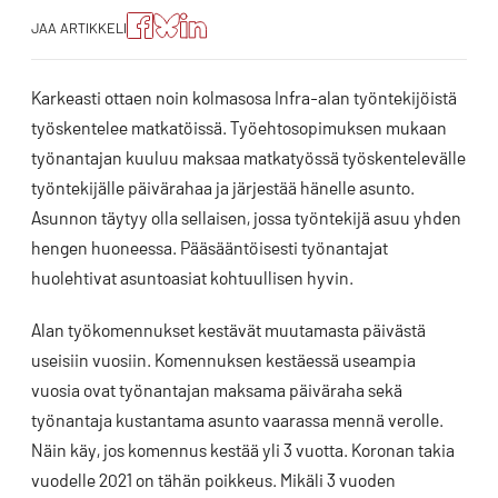
Jaa
Jaa
Jako:
JAA ARTIKKELI
artikkeli
artikkeli
Jaa
Facebookissa
Blueskyssa
artikkeli
LinkedIn:ssä
Karkeasti ottaen noin kolmasosa Infra-alan työntekijöistä
työskentelee matkatöissä. Työehtosopimuksen mukaan
työnantajan kuuluu maksaa matkatyössä työskentelevälle
työntekijälle päivärahaa ja järjestää hänelle asunto.
Asunnon täytyy olla sellaisen, jossa työntekijä asuu yhden
hengen huoneessa. Pääsääntöisesti työnantajat
huolehtivat asuntoasiat kohtuullisen hyvin.
Alan työkomennukset kestävät muutamasta päivästä
useisiin vuosiin. Komennuksen kestäessä useampia
vuosia ovat työnantajan maksama päiväraha sekä
työnantaja kustantama asunto vaarassa mennä verolle.
Näin käy, jos komennus kestää yli 3 vuotta. Koronan takia
vuodelle 2021 on tähän poikkeus. Mikäli 3 vuoden