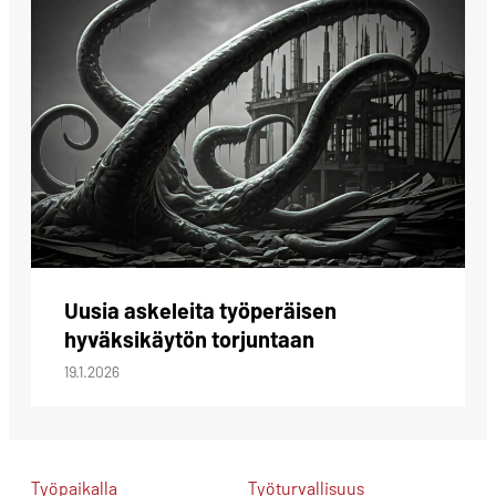
Uusia askeleita työperäisen
hyväksikäytön torjuntaan
19.1.2026
Työpaikalla
Työturvallisuus