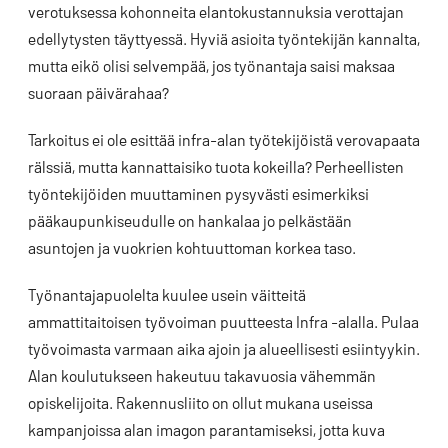
verotuksessa kohonneita elantokustannuksia verottajan
edellytysten täyttyessä. Hyviä asioita työntekijän kannalta,
mutta eikö olisi selvempää, jos työnantaja saisi maksaa
suoraan päivärahaa?
Tarkoitus ei ole esittää infra-alan työtekijöistä verovapaata
rälssiä, mutta kannattaisiko tuota kokeilla? Perheellisten
työntekijöiden muuttaminen pysyvästi esimerkiksi
pääkaupunkiseudulle on hankalaa jo pelkästään
asuntojen ja vuokrien kohtuuttoman korkea taso.
Työnantajapuolelta kuulee usein väitteitä
ammattitaitoisen työvoiman puutteesta Infra -alalla. Pulaa
työvoimasta varmaan aika ajoin ja alueellisesti esiintyykin.
Alan koulutukseen hakeutuu takavuosia vähemmän
opiskelijoita. Rakennusliito on ollut mukana useissa
kampanjoissa alan imagon parantamiseksi, jotta kuva