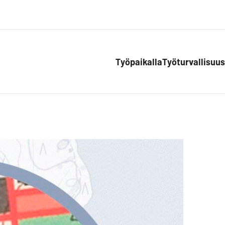
Työpaikalla
Työturvallisuus