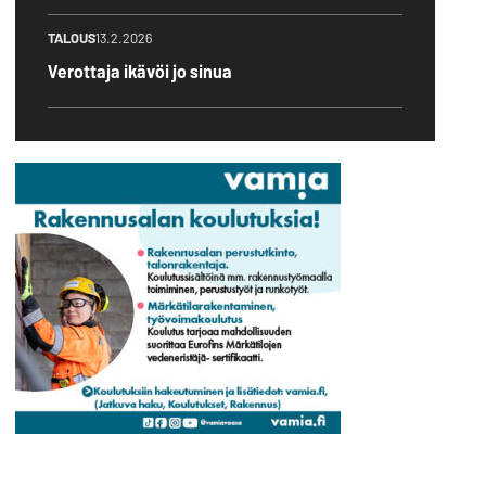
TALOUS
13.2.2026
Verottaja ikävöi jo sinua