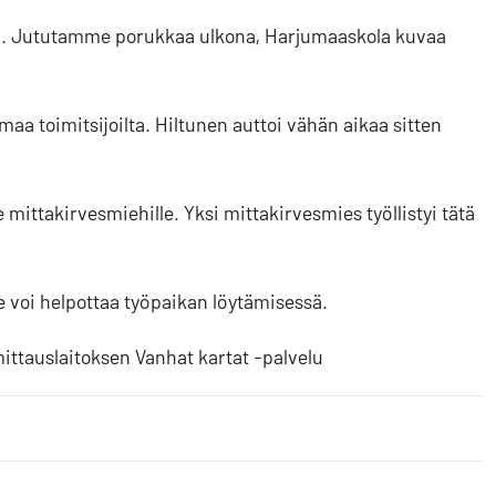
hin. Jututamme porukkaa ulkona, Harjumaaskola kuvaa
maa toimitsijoilta. Hiltunen auttoi vähän aikaa sitten
e mittakirvesmiehille. Yksi mittakirvesmies työllistyi tätä
e voi helpottaa työpaikan löytämisessä.
ittauslaitoksen Vanhat kartat -palvelu