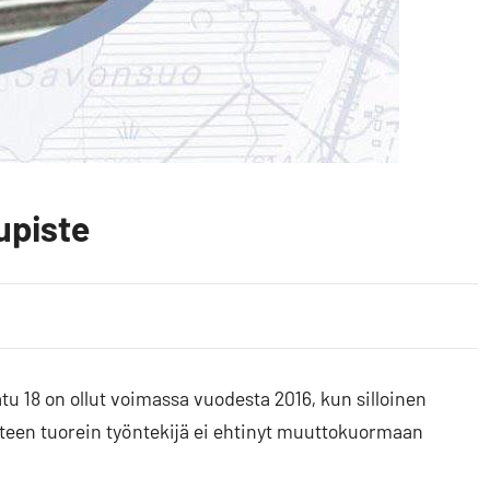
upiste
u 18 on ollut voimassa vuodesta 2016, kun silloinen
steen tuorein työntekijä ei ehtinyt muuttokuormaan