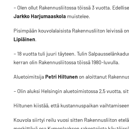
– Olen ollut Rakennusliitossa töissä 3 vuotta. Edellis
Jarkko Harjumaaskola
muistelee.
Pisimpään kouvolalaisista Rakennusliiton leivissä on
Lipiäinen
.
– 18 vuotta tuli juuri täyteen. Tulin Salpausselänk
kerran olin Rakennusliitossa töissä 1980-luvulla.
Aluetoimitsija
Petri Hiltunen
on aloittanut Rakennus
– Olin aluksi Helsingin aluetoimistossa 2,5 vuotta, si
Hiltunen kiistää, että kustannuspaikan vaihtamiseen 
Kouvola siirtyi reilu vuosi sitten Rakennusliiton etel
merkittävä osa Kymenlaakson rakentajista käy töiss