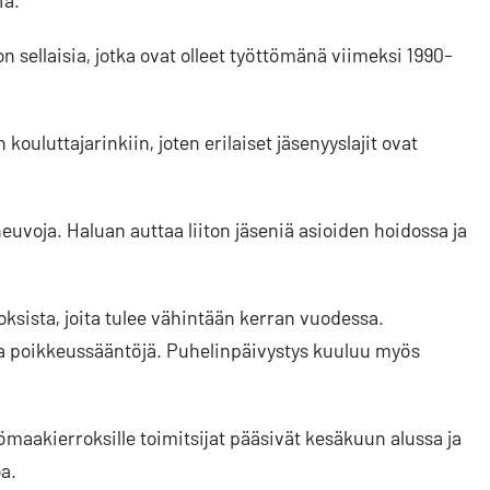
 sellaisia, jotka ovat olleet työttömänä viimeksi 1990-
kouluttajarinkiin, joten erilaiset jäsenyyslajit ovat
 neuvoja. Haluan auttaa liiton jäseniä asioiden hoidossa ja
sista, joita tulee vähintään kerran vuodessa.
 poikkeussääntöjä. Puhelinpäivystys kuuluu myös
ömaakierroksille toimitsijat pääsivät kesäkuun alussa ja
a.