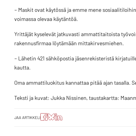
– Maskit ovat käytössä ja emme mene sosiaalitiloi
voimassa olevaa käytäntöä.
Yrittäjät kyselevät jatkuvasti ammattitaitoista työvoi
rakennusfirmaa löytämään mittakirvesmiehen.
– Lähetin 421 sähköpostia jäsenrekisteristä kirjatuill
kautta.
Oma ammattiluokitus kannattaa pitää ajan tasalla. S
Teksti ja kuvat: Jukka Nissinen, taustakartta: Maanm
Jaa
Jaa
Jako:
JAA ARTIKKELI
artikkeli
artikkeli
Jaa
Facebookissa
Blueskyssa
artikkeli