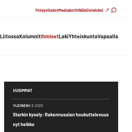
Haku
Yhteystiedot
Mediakortti
Näköislehdet
Liitossa
Kolumnit
Ihmiset
Laki
Yhteiskunta
Vapaalla
UUSIMMAT
YLEINEN
6.8.2026
Starkin kysely: Rakennusalan houkuttelevuus
nyt heikko