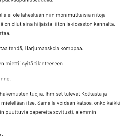
llä ei ole läheskään niin monimutkaisia riitoja
on ollut aina hiljaista liiton lakiosaston kannalta.
rtaa.
ntaa tehdä, Harjumaaskola komppaa.
en miettii syitä tilanteeseen.
anne.
akemusten tuojia. Ihmiset tulevat Kotkasta ja
ielellään itse. Samalla voidaan katsoa, onko kaikki
iin puuttuvia papereita sovitusti, aiemmin
ia.