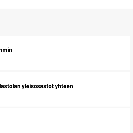
emmin
Nastolan yleisosastot yhteen