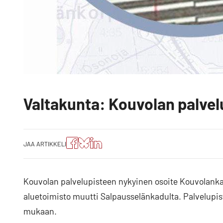
Valtakunta: Kouvolan palvel
Jaa
Jaa
Jako:
JAA ARTIKKELI
artikkeli
artikkeli
Jaa
Facebookissa
Blueskyssa
artikkeli
LinkedIn:ssä
Kouvolan palvelupisteen nykyinen osoite Kouvolankat
aluetoimisto muutti Salpausselänkadulta. Palvelupi
mukaan.