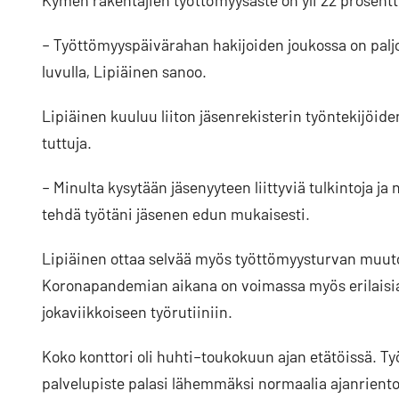
– Työttömyyspäivärahan hakijoiden joukossa on paljon
luvulla, Lipiäinen sanoo.
Lipiäinen kuuluu liiton jäsenrekisterin työntekijöiden 
tuttuja.
– Minulta kysytään jäsenyyteen liittyviä tulkintoja ja
tehdä työtäni jäsenen edun mukaisesti.
Lipiäinen ottaa selvää myös työttömyysturvan muutok
Koronapandemian aikana on voimassa myös erilaisia
jokaviikkoiseen työrutiiniin.
Koko konttori oli huhti–toukokuun ajan etätöissä. Ty
palvelupiste palasi lähemmäksi normaalia ajanriento