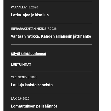
VAPAALLA
4.8.2026
Letka-ajoa ja kisailua
INFRARAKENTAMINEN
28.7.2026
Vantaan ratikka: Kahden allianssin jättihanke
Näytä kaikki uusimmat
LUETUIMMAT
YLEINEN
15.8.2025
Lauluja isoista koneista
LAKI
9.6.2023
Lomautuksen pelisäännöt