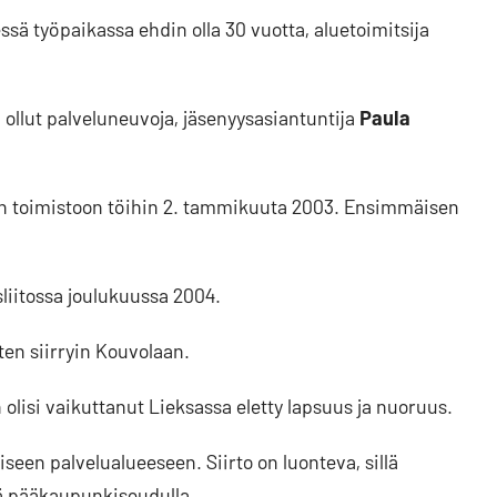
essä työpaikassa ehdin olla 30 vuotta, aluetoimitsija
 ollut palveluneuvoja, jäsenyysasiantuntija
Paula
adun toimistoon töihin 2. tammikuuta 2003. Ensimmäisen
liitossa joulukuussa 2004.
tten siirryin Kouvolaan.
olisi vaikuttanut Lieksassa eletty lapsuus ja nuoruus.
äiseen palvelualueeseen. Siirto on luonteva, sillä
ä pääkaupunkiseudulla.