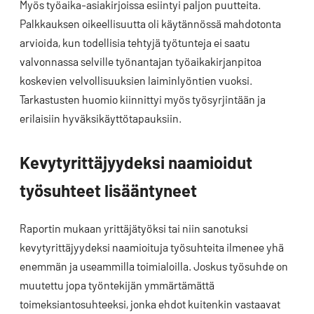
Myös työaika-asiakirjoissa esiintyi paljon puutteita.
Palkkauksen oikeellisuutta oli käytännössä mahdotonta
arvioida, kun todellisia tehtyjä työtunteja ei saatu
valvonnassa selville työnantajan työaikakirjanpitoa
koskevien velvollisuuksien laiminlyöntien vuoksi.
Tarkastusten huomio kiinnittyi myös työsyrjintään ja
erilaisiin hyväksikäyttötapauksiin.
Kevytyrittäjyydeksi naamioidut
työsuhteet lisääntyneet
Raportin mukaan yrittäjätyöksi tai niin sanotuksi
kevytyrittäjyydeksi naamioituja työsuhteita ilmenee yhä
enemmän ja useammilla toimialoilla. Joskus työsuhde on
muutettu jopa työntekijän ymmärtämättä
toimeksiantosuhteeksi, jonka ehdot kuitenkin vastaavat