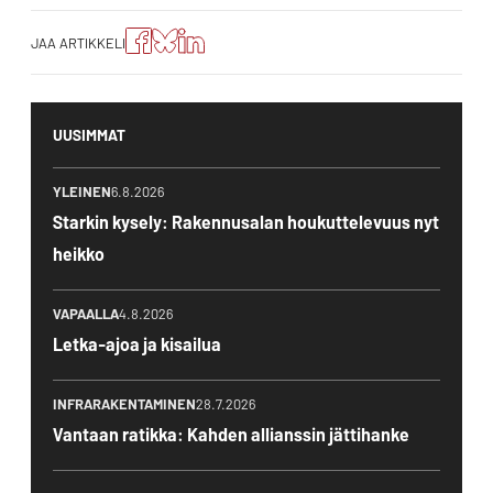
Jaa
Jaa
Jako:
JAA ARTIKKELI
artikkeli
artikkeli
Jaa
Facebookissa
Blueskyssa
artikkeli
LinkedIn:ssä
UUSIMMAT
YLEINEN
6.8.2026
Starkin kysely: Rakennusalan houkuttelevuus nyt
heikko
VAPAALLA
4.8.2026
Letka-ajoa ja kisailua
INFRARAKENTAMINEN
28.7.2026
Vantaan ratikka: Kahden allianssin jättihanke