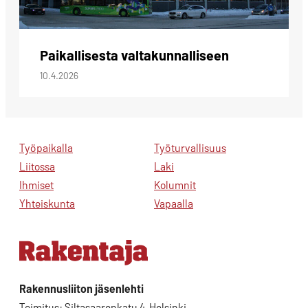
Paikallisesta valtakunnalliseen
10.4.2026
Työpaikalla
Työturvallisuus
Liitossa
Laki
Ihmiset
Kolumnit
Yhteiskunta
Vapaalla
Rakennusliiton jäsenlehti
Toimitus: Siltasaarenkatu 4, Helsinki