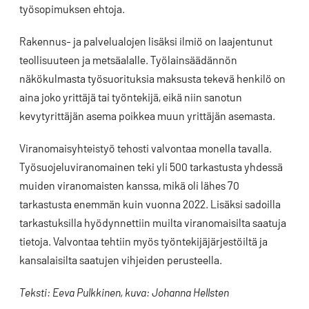
työsopimuksen ehtoja.
Rakennus- ja palvelualojen lisäksi ilmiö on laajentunut
teollisuuteen ja metsäalalle. Työlainsäädännön
näkökulmasta työsuorituksia maksusta tekevä henkilö on
aina joko yrittäjä tai työntekijä, eikä niin sanotun
kevytyrittäjän asema poikkea muun yrittäjän asemasta.
Viranomaisyhteistyö tehosti valvontaa monella tavalla.
Työsuojeluviranomainen teki yli 500 tarkastusta yhdessä
muiden viranomaisten kanssa, mikä oli lähes 70
tarkastusta enemmän kuin vuonna 2022. Lisäksi sadoilla
tarkastuksilla hyödynnettiin muilta viranomaisilta saatuja
tietoja. Valvontaa tehtiin myös työntekijäjärjestöiltä ja
kansalaisilta saatujen vihjeiden perusteella.
Teksti: Eeva Pulkkinen, kuva: Johanna Hellsten