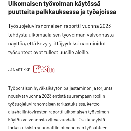
Ulkomaisen työvoiman käytössä
puutteita palkkauksessa ja työajoissa
Työsuojeluviranomaisen raportti vuonna 2023
tehdystä ulkomaalaisen työvoiman valvonnasta
näyttää, että kevytyrittäjyydeksi naamioidut
työsuhteet ovat tulleet uusille aloille.
Jaa
Jaa
Jako:
JAA ARTIKKELI
artikkeli
artikkeli
Jaa
Facebookissa
Blueskyssa
artikkeli
LinkedIn:ssä
Työperäisen hyväksikäytön paljastaminen ja torjunta
nousivat vuonna 2023 entistä suurempaan rooliin
työsuojeluviranomaisen tarkastuksissa, kertoo
aluehallintoviraston raportti ulkomaisen työvoiman
käytön valvonnasta viime vuodelta. Osa tehdyistä
tarkastuksista suunnattiin nimenoman työsuhteen