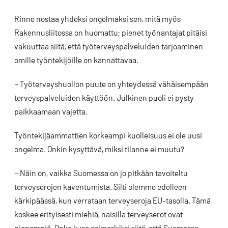
Rinne nostaa yhdeksi ongelmaksi sen, mitä myös
Rakennusliitossa on huomattu; pienet työnantajat pitäisi
vakuuttaa siitä, että työterveyspalveluiden tarjoaminen
omille työntekijöille on kannattavaa.
– Työterveyshuollon puute on yhteydessä vähäisempään
terveyspalveluiden käyttöön. Julkinen puoli ei pysty
paikkaamaan vajetta.
Työntekijäammattien korkeampi kuolleisuus ei ole uusi
ongelma. Onkin kysyttävä, miksi tilanne ei muutu?
– Näin on, vaikka Suomessa on jo pitkään tavoiteltu
terveyserojen kaventumista. Silti olemme edelleen
kärkipäässä, kun verrataan terveyseroja EU-tasolla. Tämä
koskee erityisesti miehiä, naisilla terveyserot ovat
pienempiä. Onko kyse esimerkiksi siitä, että Suomessa