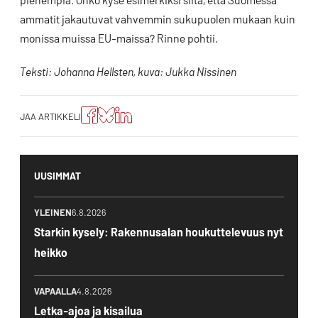
ammatit jakautuvat vahvemmin sukupuolen mukaan kuin
monissa muissa EU-maissa? Rinne pohtii.
Teksti: Johanna Hellsten, kuva: Jukka Nissinen
Jaa
Jaa
Jako:
JAA ARTIKKELI
artikkeli
artikkeli
Jaa
Facebookissa
Blueskyssa
artikkeli
LinkedIn:ssä
UUSIMMAT
YLEINEN
6.8.2026
Starkin kysely: Rakennusalan houkuttelevuus nyt
heikko
VAPAALLA
4.8.2026
Letka-ajoa ja kisailua