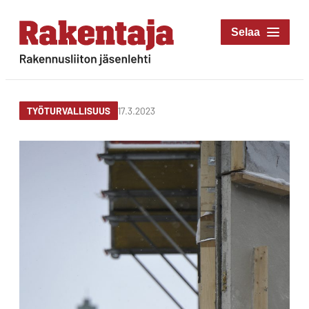
Siirry
suoraan
Rakentaja-lehti
sisältöön
Rakennusliiton
jäsenlehti
17.3.2023
TYÖTURVALLISUUS