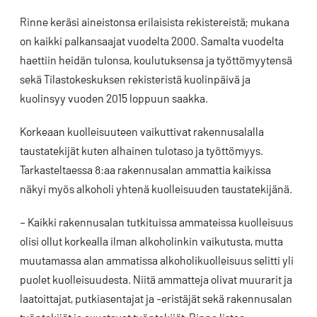
Rinne keräsi aineistonsa erilaisista rekistereistä; mukana
on kaikki palkansaajat vuodelta 2000. Samalta vuodelta
haettiin heidän tulonsa, koulutuksensa ja työttömyytensä
sekä Tilastokeskuksen rekisteristä kuolinpäivä ja
kuolinsyy vuoden 2015 loppuun saakka.
Korkeaan kuolleisuuteen vaikuttivat rakennusalalla
taustatekijät kuten alhainen tulotaso ja työttömyys.
Tarkasteltaessa 8:aa rakennusalan ammattia kaikissa
näkyi myös alkoholi yhtenä kuolleisuuden taustatekijänä.
– Kaikki rakennusalan tutkituissa ammateissa kuolleisuus
olisi ollut korkealla ilman alkoholinkin vaikutusta, mutta
muutamassa alan ammatissa alkoholikuolleisuus selitti yli
puolet kuolleisuudesta. Niitä ammatteja olivat muurarit ja
laatoittajat, putkiasentajat ja -eristäjät sekä rakennusalan