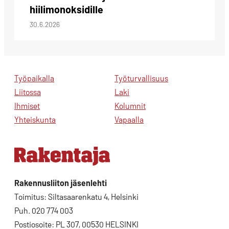
hiilimonoksidille
30.6.2026
Työpaikalla
Työturvallisuus
Liitossa
Laki
Ihmiset
Kolumnit
Yhteiskunta
Vapaalla
Rakennusliiton jäsenlehti
Toimitus: Siltasaarenkatu 4, Helsinki
Puh. 020 774 003
Postiosoite: PL 307, 00530 HELSINKI