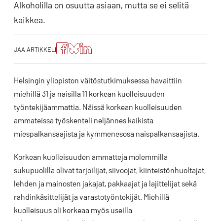
Alkoholilla on osuutta asiaan, mutta se ei selitä
kaikkea.
Jaa
Jaa
Jako:
JAA ARTIKKELI
artikkeli
artikkeli
Jaa
Facebookissa
Blueskyssa
artikkeli
LinkedIn:ssä
Helsingin yliopiston väitöstutkimuksessa havaittiin
miehillä 31 ja naisilla 11 korkean kuolleisuuden
työntekijäammattia. Näissä korkean kuolleisuuden
ammateissa työskenteli neljännes kaikista
miespalkansaajista ja kymmenesosa naispalkansaajista.
Korkean kuolleisuuden ammatteja molemmilla
sukupuolilla olivat tarjoilijat, siivoojat, kiinteistönhuoltajat,
lehden ja mainosten jakajat, pakkaajat ja lajittelijat sekä
rahdinkäsittelijät ja varastotyöntekijät. Miehillä
kuolleisuus oli korkeaa myös useilla