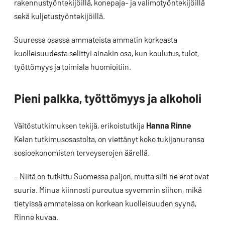
rakennustyöntekijöillä, konepaja- ja valimotyöntekijöillä
sekä kuljetustyöntekijöillä.
Suuressa osassa ammateista ammatin korkeasta
kuolleisuudesta selittyi ainakin osa, kun koulutus, tulot,
työttömyys ja toimiala huomioitiin.
Pieni palkka, työttömyys ja alkoholi
Väitöstutkimuksen tekijä, erikoistutkija
Hanna Rinne
Kelan tutkimusosastolta, on viettänyt koko tukijanuransa
sosioekonomisten terveyserojen äärellä.
– Niitä on tutkittu Suomessa paljon, mutta silti ne erot ovat
suuria. Minua kiinnosti pureutua syvemmin siihen, mikä
tietyissä ammateissa on korkean kuolleisuuden syynä,
Rinne kuvaa.