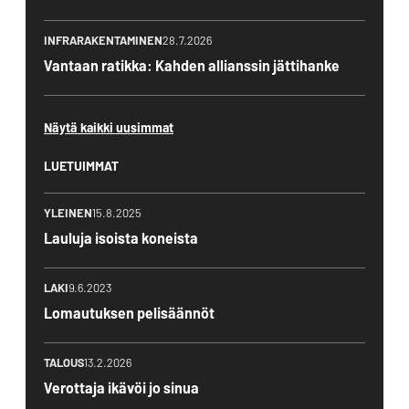
INFRARAKENTAMINEN
28.7.2026
Vantaan ratikka: Kahden allianssin jättihanke
Näytä kaikki uusimmat
LUETUIMMAT
YLEINEN
15.8.2025
Lauluja isoista koneista
LAKI
9.6.2023
Lomautuksen pelisäännöt
TALOUS
13.2.2026
Verottaja ikävöi jo sinua