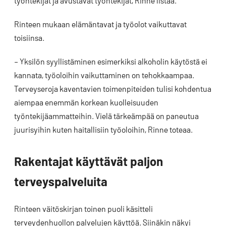
työntekijät ja avustavat työntekijät, Rinne listaa.
Rinteen mukaan elämäntavat ja työolot vaikuttavat
toisiinsa.
– Yksilön syyllistäminen esimerkiksi alkoholin käytöstä ei
kannata, työoloihin vaikuttaminen on tehokkaampaa.
Terveyseroja kaventavien toimenpiteiden tulisi kohdentua
aiempaa enemmän korkean kuolleisuuden
työntekijäammatteihin. Vielä tärkeämpää on paneutua
juurisyihin kuten haitallisiin työoloihin, Rinne toteaa.
Rakentajat käyttävät paljon
terveyspalveluita
Rinteen väitöskirjan toinen puoli käsitteli
terveydenhuollon palvelujen käyttöä. Siinäkin näkyi