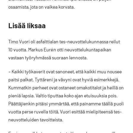
osaamista, jota on vaikea korvata.
Lisää liksaa
Timo Vuori oli asfalttialan tes-neuvottelukunnassa reilut
10 vuotta. Markus Eurén otti neuvottelukuntapaikan
vastaan työryhmässä suoraan lennosta.
– Kaikki työkaverit ovat sanoneet, että kaikki muu nousee
paitsi palkat. Tyttäreni ja vävyni ovat hyviä esimerkkejä.
Kummatkin perheet ovat ostaneet omakotitalot ja heillä on
pieniä lapsia. Valtio tiputtaa koko ajan etuisuuksia pois.
Päättäjienkin pitäisi ymmärtää, että painamme täällä puoli
vuotta perse ruvella töitä, Vuori esittää mielipiteensä tes-
neuvotteluiden tavoitteista.