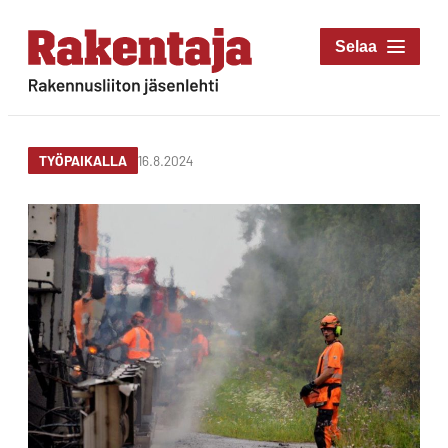
Siirry
suoraan
Rakentaja-lehti
sisältöön
Rakennusliiton
jäsenlehti
16.8.2024
TYÖPAIKALLA