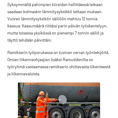
Syksymmällä pahimpien kiireiden hellittäessä letkaan
saadaan kolmaskin lämmitysyksikkö letkaan mukaan.
Vuoren lämmitysyksikön säiliöön mahtuu 12 tonnia
kaasua. Kaasumäärä riittäisi parin päivän työskentelyyn,
mutta toisessa yksikössä on pienempi 7 tonnin säiliö ja
täyttö tehdään päivittäin.
Remikserin työporukassa on tusinan verran työntekijöitä.
Omien liikenneohjaajien lisäksi Ramuddenilta on
työryhmä vastaamassa remikserin ohittavasta liikenteestä
ja liikennevaloista.