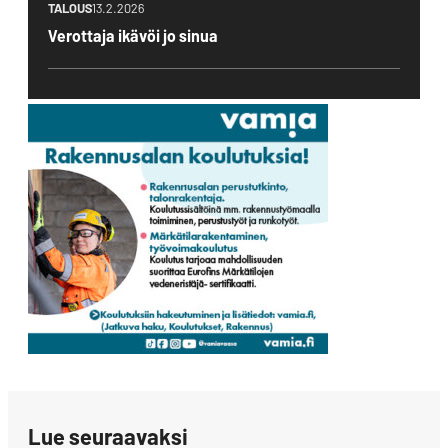
TALOUS
13.2.2026
Verottaja ikävöi jo sinua
Lue seuraavaksi