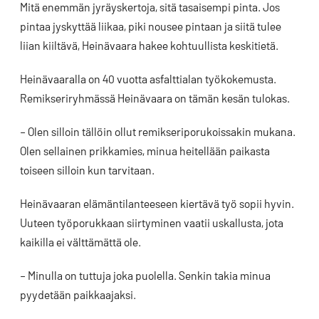
Mitä enemmän jyräyskertoja, sitä tasaisempi pinta. Jos
pintaa jyskyttää liikaa, piki nousee pintaan ja siitä tulee
liian kiiltävä, Heinävaara hakee kohtuullista keskitietä.
Heinävaaralla on 40 vuotta asfalttialan työkokemusta.
Remikseriryhmässä Heinävaara on tämän kesän tulokas.
– Olen silloin tällöin ollut remikseriporukoissakin mukana.
Olen sellainen prikkamies, minua heitellään paikasta
toiseen silloin kun tarvitaan.
Heinävaaran elämäntilanteeseen kiertävä työ sopii hyvin.
Uuteen työporukkaan siirtyminen vaatii uskallusta, jota
kaikilla ei välttämättä ole.
– Minulla on tuttuja joka puolella. Senkin takia minua
pyydetään paikkaajaksi.