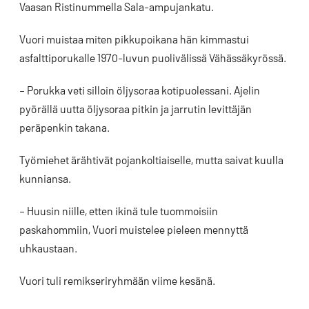
Vaasan Ristinummella Sala-ampujankatu.
Vuori muistaa miten pikkupoikana hän kimmastui
asfalttiporukalle 1970-luvun puolivälissä Vähässäkyrössä.
– Porukka veti silloin öljysoraa kotipuolessani. Ajelin
pyörällä uutta öljysoraa pitkin ja jarrutin levittäjän
peräpenkin takana.
Työmiehet ärähtivät pojankoltiaiselle, mutta saivat kuulla
kunniansa.
– Huusin niille, etten ikinä tule tuommoisiin
paskahommiin, Vuori muistelee pieleen mennyttä
uhkaustaan.
Vuori tuli remikseriryhmään viime kesänä.