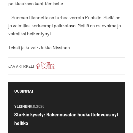
palkkauksen kehittämiselle.
– Suomen tilannetta on turhaa verrata Ruotsiin. Siellä on
jo valmiiksi korkeampi palkkataso. Meillä on ostovoima jo
valmiiksi heikentynyt.
Teksti ja kuvat: Jukka Nissinen
Jaa
Jaa
Jako:
JAA ARTIKKELI
artikkeli
artikkeli
Jaa
Facebookissa
Blueskyssa
artikkeli
LinkedIn:ssä
UUSIMMAT
YLEINEN
6.8.2026
Starkin kysely: Rakennusalan houkuttelevuus nyt
heikko