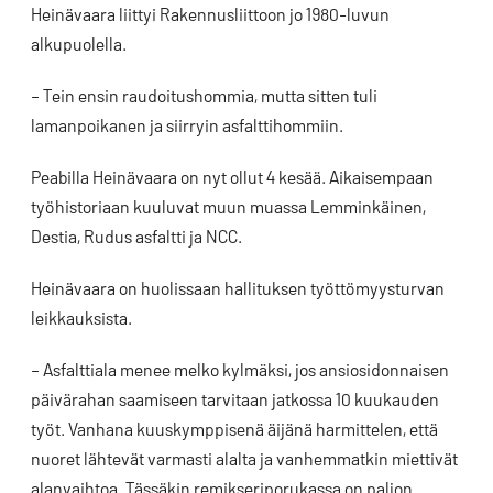
Heinävaara liittyi Rakennusliittoon jo 1980-luvun
alkupuolella.
– Tein ensin raudoitushommia, mutta sitten tuli
lamanpoikanen ja siirryin asfalttihommiin.
Peabilla Heinävaara on nyt ollut 4 kesää. Aikaisempaan
työhistoriaan kuuluvat muun muassa Lemminkäinen,
Destia, Rudus asfaltti ja NCC.
Heinävaara on huolissaan hallituksen työttömyysturvan
leikkauksista.
– Asfalttiala menee melko kylmäksi, jos ansiosidonnaisen
päivärahan saamiseen tarvitaan jatkossa 10 kuukauden
työt. Vanhana kuuskymppisenä äijänä harmittelen, että
nuoret lähtevät varmasti alalta ja vanhemmatkin miettivät
alanvaihtoa. Tässäkin remikseriporukassa on paljon