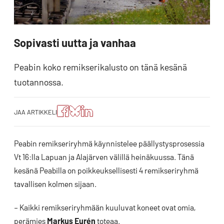
Sopivasti uutta ja vanhaa
Peabin koko remikserikalusto on tänä kesänä
tuotannossa.
Jaa
Jaa
Jako:
JAA ARTIKKELI
artikkeli
artikkeli
Jaa
Facebookissa
Blueskyssa
artikkeli
LinkedIn:ssä
Peabin remikseriryhmä käynnistelee päällystysprosessia
Vt 16:lla Lapuan ja Alajärven välillä heinäkuussa. Tänä
kesänä Peabilla on poikkeuksellisesti 4 remikseriryhmä
tavallisen kolmen sijaan.
– Kaikki remikseriryhmään kuuluvat koneet ovat omia,
perämies
Markus Eurén
toteaa.