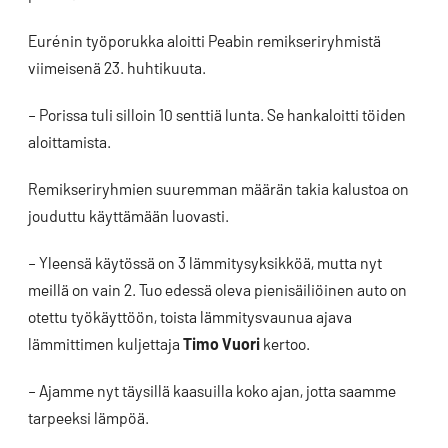
Eurénin työporukka aloitti Peabin remikseriryhmistä
viimeisenä 23. huhtikuuta.
– Porissa tuli silloin 10 senttiä lunta. Se hankaloitti töiden
aloittamista.
Remikseriryhmien suuremman määrän takia kalustoa on
jouduttu käyttämään luovasti.
– Yleensä käytössä on 3 lämmitysyksikköä, mutta nyt
meillä on vain 2. Tuo edessä oleva pienisäiliöinen auto on
otettu työkäyttöön, toista lämmitysvaunua ajava
lämmittimen kuljettaja
Timo Vuori
kertoo.
– Ajamme nyt täysillä kaasuilla koko ajan, jotta saamme
tarpeeksi lämpöä.