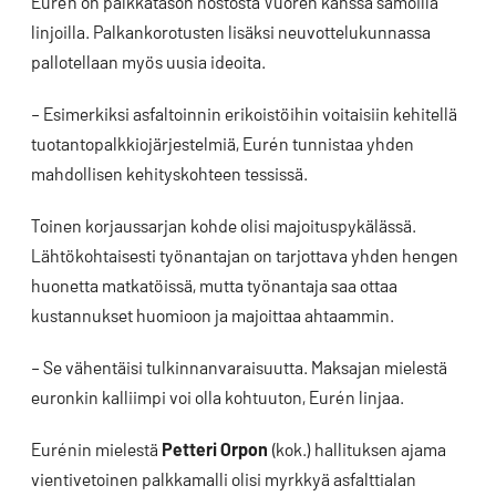
Eurén on palkkatason nostosta Vuoren kanssa samoilla
linjoilla. Palkankorotusten lisäksi neuvottelukunnassa
pallotellaan myös uusia ideoita.
– Esimerkiksi asfaltoinnin erikoistöihin voitaisiin kehitellä
tuotantopalkkiojärjestelmiä, Eurén tunnistaa yhden
mahdollisen kehityskohteen tessissä.
Toinen korjaussarjan kohde olisi majoituspykälässä.
Lähtökohtaisesti työnantajan on tarjottava yhden hengen
huonetta matkatöissä, mutta työnantaja saa ottaa
kustannukset huomioon ja majoittaa ahtaammin.
– Se vähentäisi tulkinnanvaraisuutta. Maksajan mielestä
euronkin kalliimpi voi olla kohtuuton, Eurén linjaa.
Eurénin mielestä
Petteri Orpon
(kok.) hallituksen ajama
vientivetoinen palkkamalli olisi myrkkyä asfalttialan