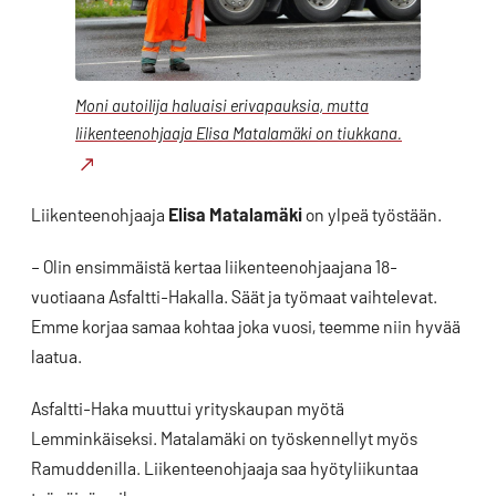
Moni autoilija haluaisi erivapauksia, mutta
liikenteenohjaaja Elisa Matalamäki on tiukkana.
Liikenteenohjaaja
Elisa Matalamäki
on ylpeä työstään.
– Olin ensimmäistä kertaa liikenteenohjaajana 18-
vuotiaana Asfaltti-Hakalla. Säät ja työmaat vaihtelevat.
Emme korjaa samaa kohtaa joka vuosi, teemme niin hyvää
laatua.
Asfaltti-Haka muuttui yrityskaupan myötä
Lemminkäiseksi. Matalamäki on työskennellyt myös
Ramuddenilla. Liikenteenohjaaja saa hyötyliikuntaa