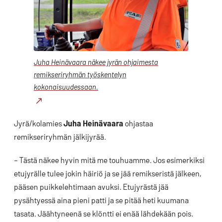
Juha Heinävaara näkee jyrän ohjaimesta
remikseriryhmän työskentelyn
kokonaisuudessaan.
Jyrä/kolamies
Juha Heinävaara
ohjastaa
remikseriryhmän jälkijyrää.
– Tästä näkee hyvin mitä me touhuamme. Jos esimerkiksi
etujyrälle tulee jokin häiriö ja se jää remikseristä jälkeen,
pääsen puikkelehtimaan avuksi. Etujyrästä jää
pysähtyessä aina pieni patti ja se pitää heti kuumana
tasata. Jäähtyneenä se klöntti ei enää lähdekään pois.