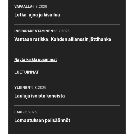
VAPAALLA
4.8.2026
Letka-ajoa ja kisailua
INFRARAKENTAMINEN
28.7.2026
Vantaan ratikka: Kahden allianssin jättihanke
Näytä kaikki uusimmat
LUETUIMMAT
YLEINEN
15.8.2025
Lauluja isoista koneista
LAKI
9.6.2023
Lomautuksen pelisäännöt