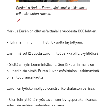
Perämies Markus Eurén työskentelee pääasiassa
erikoiskaluston kanssa.
Markus Eurén on ollut asfalttialalla vuodesta 1996 lähtien.
– Tulin näihin hommiin heti 18 vuotta täytettyäni.
Ensimmäiset 12 vuotta Eurénin työpaikka oli Elg-yhtiöissä.
– Sieltä siirryin Lemminkäiselle. Sen jälkeen firmalla on
ollut erilaisia nimiä, Eurén kuvaa asfalttialan keskittymistä
oman työuransa kautta.
Eurén on työskennellyt yleensä erikoiskaluston parissa.
– Olen tehnyt töitä myös tavallisen levitysporukan kanssa
syksyisin valtion urakoiden loputtua.