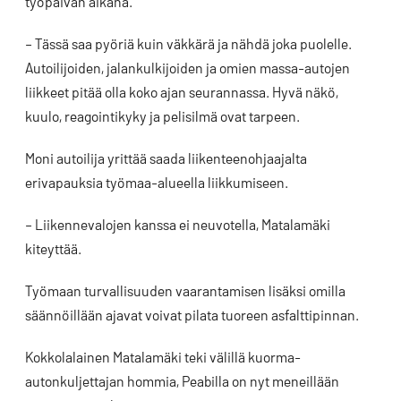
työpäivän aikana.
– Tässä saa pyöriä kuin väkkärä ja nähdä joka puolelle.
Autoilijoiden, jalankulkijoiden ja omien massa-autojen
liikkeet pitää olla koko ajan seurannassa. Hyvä näkö,
kuulo, reagointikyky ja pelisilmä ovat tarpeen.
Moni autoilija yrittää saada liikenteenohjaajalta
erivapauksia työmaa-alueella liikkumiseen.
– Liikennevalojen kanssa ei neuvotella, Matalamäki
kiteyttää.
Työmaan turvallisuuden vaarantamisen lisäksi omilla
säännöillään ajavat voivat pilata tuoreen asfalttipinnan.
Kokkolalainen Matalamäki teki välillä kuorma-
autonkuljettajan hommia, Peabilla on nyt meneillään