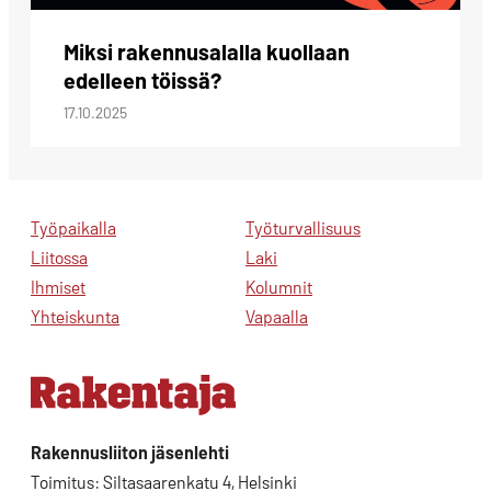
Miksi rakennusalalla kuollaan
edelleen töissä?
17.10.2025
Työpaikalla
Työturvallisuus
Liitossa
Laki
Ihmiset
Kolumnit
Yhteiskunta
Vapaalla
Rakennusliiton jäsenlehti
Toimitus: Siltasaarenkatu 4, Helsinki