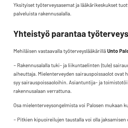
Yksityiset työterveysasemat ja lääkärikeskukset tu
palveluista rakennusalalla.
Yhteistyö parantaa työtervey
Mehiläisen vastaavalla työterveyslääkärillä
Unto Pal
– Rakennusalalla tuki- ja liikuntaelinten (tule) saira
aiheuttaja. Mielenterveyden sairauspoissaolot ovat
syy sairauspoissaoloihin. Asiantuntija- ja toimisto
rakennusalaan verrattuna.
Osa mielenterveysongelmista voi Palosen mukaan kui
– Pitkien kipuoireilujen taustalla voi olla jaksamise