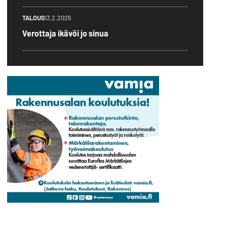
TALOUS
13.2.2026
Verottaja ikävöi jo sinua