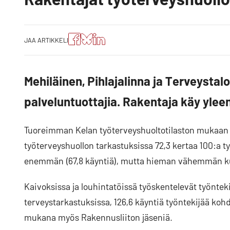
Jaa
Jaa
Jako:
JAA ARTIKKELI
artikkeli
artikkeli
Jaa
Facebookissa
Blueskyssa
artikkeli
LinkedIn:ssä
Mehiläinen, Pihlajalinna ja Terveystal
palveluntuottajia. Rakentaja käy yleen
Tuoreimman Kelan työterveyshuoltotilaston mukaan 
työterveyshuollon tarkastuksissa 72,3 kertaa 100:a 
enemmän (67,8 käyntiä), mutta hieman vähemmän kui
Kaivoksissa ja louhintatöissä työskentelevät työntek
terveystarkastuksissa, 126,6 käyntiä työntekijää ko
mukana myös Rakennusliiton jäseniä.