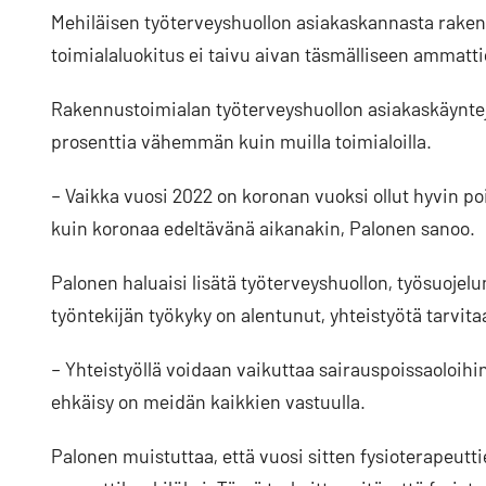
Mehiläisen työterveyshuollon asiakaskannasta raken
toimialaluokitus ei taivu aivan täsmälliseen ammat
Rakennustoimialan työterveyshuollon asiakaskäyntej
prosenttia vähemmän kuin muilla toimialoilla.
– Vaikka vuosi 2022 on koronan vuoksi ollut hyvin p
kuin koronaa edeltävänä aikanakin, Palonen sanoo.
Palonen haluaisi lisätä työterveyshuollon, työsuojelun 
työntekijän työkyky on alentunut, yhteistyötä tarvit
– Yhteistyöllä voidaan vaikuttaa sairauspoissaoloihi
ehkäisy on meidän kaikkien vastuulla.
Palonen muistuttaa, että vuosi sitten fysioterapeut