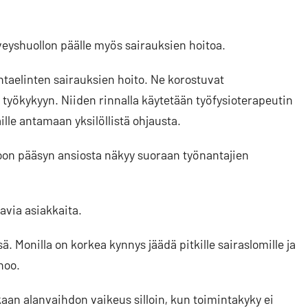
veyshuollon päälle myös sairauksien hoitoa.
kuntaelinten sairauksien hoito. Ne korostuvat
 työkykyyn. Niiden rinnalla käytetään työfysioterapeutin
lle antamaan yksilöllistä ohjausta.
n pääsyn ansiosta näkyy suoraan työnantajien
avia asiakkaita.
 Monilla on korkea kynnys jäädä pitkille sairaslomille ja
noo.
n alanvaihdon vaikeus silloin, kun toimintakyky ei