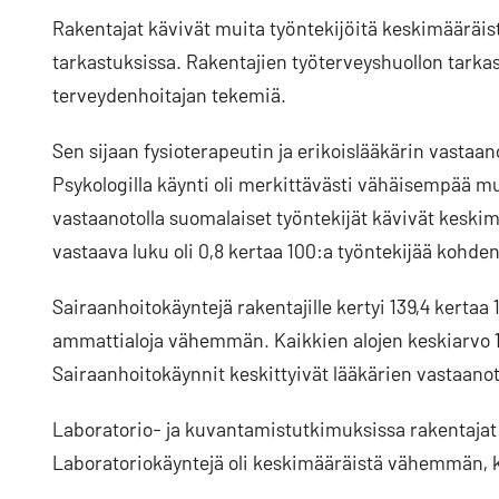
Rakentajat kävivät muita työntekijöitä keskimääräi
tarkastuksissa. Rakentajien työterveyshuollon tarkast
terveydenhoitajan tekemiä.
Sen sijaan fysioterapeutin ja erikoislääkärin vasta
Psykologilla käynti oli merkittävästi vähäisempää m
vastaanotolla suomalaiset työntekijät kävivät keskim
vastaava luku oli 0,8 kertaa 100:a työntekijää kohden
Sairaanhoitokäyntejä rakentajille kertyi 139,4 kerta
ammattialoja vähemmän. Kaikkien alojen keskiarvo 1
Sairaanhoitokäynnit keskittyivät lääkärien vastaanotol
Laboratorio- ja kuvantamistutkimuksissa rakentajat 
Laboratoriokäyntejä oli keskimääräistä vähemmän,