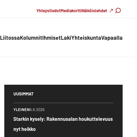
Haku
Yhteystiedot
Mediakortti
Näköislehdet
Liitossa
Kolumnit
Ihmiset
Laki
Yhteiskunta
Vapaalla
UUSIMMAT
YLEINEN
6.8.2026
Starkin kysely: Rakennusalan houkuttelevuus
nyt heikko