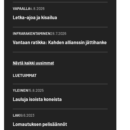
VAPAALLA
4.8.2026
Letka-ajoa ja kisailua
INFRARAKENTAMINEN
28.7.2026
Vantaan ratikka: Kahden allianssin jättihanke
Näytä kaikki uusimmat
LUETUIMMAT
YLEINEN
15.8.2025
Lauluja isoista koneista
LAKI
9.6.2023
Lomautuksen pelisäännöt