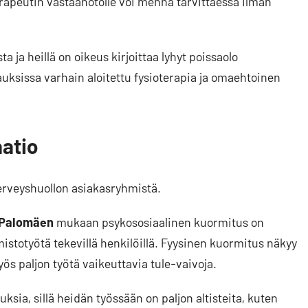
erapeutin vastaanotolle voi mennä tarvittaessa ilman
a ja heillä on oikeus kirjoittaa lyhyt poissaolo
rauksissa varhain aloitettu fysioterapia ja omaehtoinen
aatio
erveyshuollon asiakasryhmistä.
 Palomäen
mukaan psykososiaalinen kuormitus on
mistotyötä tekevillä henkilöillä. Fyysinen kuormitus näkyy
yös paljon työtä vaikeuttavia tule-vaivoja.
uksia, sillä heidän työssään on paljon altisteita, kuten