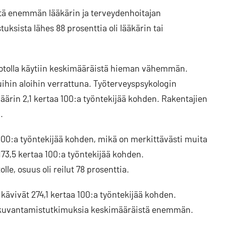
stä enemmän lääkärin ja terveydenhoitajan
uksista lähes 88 prosenttia oli lääkärin tai
anotolla käytiin keskimääräistä hieman vähemmän.
uihin aloihin verrattuna. Työterveyspsykologin
äärin 2,1 kertaa 100:a työntekijää kohden. Rakentajien
.
a 100:a työntekijää kohden, mikä on merkittävästi muita
73,5 kertaa 100:a työntekijää kohden.
le, osuus oli reilut 78 prosenttia.
kävivät 274,1 kertaa 100:a työntekijää kohden.
 kuvantamistutkimuksia keskimääräistä enemmän.