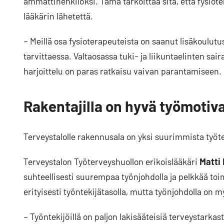
ammattihenkilöksi. Tämä tarkoittaa sitä, että fysiot
lääkärin lähetettä.
– Meillä osa fysioterapeuteista on saanut lisäkoulutust
tarvittaessa. Valtaosassa tuki- ja liikuntaelinten sai
harjoittelu on paras ratkaisu vaivan parantamiseen.
Rakentajilla on hyvä työmotiv
Terveystalolle rakennusala on yksi suurimmista työt
Terveystalon Työterveyshuollon erikoislääkäri
Matti
suhteellisesti suurempaa työnjohdolla ja pelkkää toi
erityisesti työntekijätasolla, mutta työnjohdolla on m
– Työntekijöillä on paljon lakisääteisiä terveystarkast