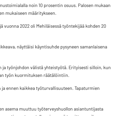
nustoimialalla noin 10 prosentin osuus. Palosen mukaan
tien mukaiseen määritykseen.
ä vuonna 2022 oli Mehiläisessä työntekijää kohden 20
oikkeava, näyttäisi käyntisuhde pysyneen samanlaisena
ja työnjohdon välistä yhteistyötä. Erityisesti silloin, kun
aan työn kuormituksen räätälöintiin.
n ja ennen kaikkea työturvallisuuteen. Tapaturmien
tien asema muuttuu työterveyshuollon asiantuntijasta