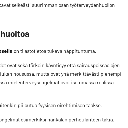
ottavat selkeästi suurimman osan työterveydenhuollon
shuoltoa
osella
on tilastotietoa tukeva näppituntuma.
udet ovat sekä tärkein käyntisyy että sairauspoissaolojen
 hiukan nousussa, mutta ovat yhä merkittävästi pienempi
töissä mielenterveysongelmat ovat isommassa roolissa
tenkin piiloutua fyysisen oirehtimisen taakse.
n ongelmat esimerkiksi hankalan perhetilanteen takia.