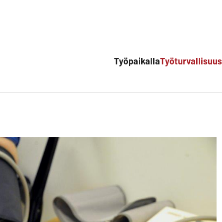
Työpaikalla
Työturvallisuus