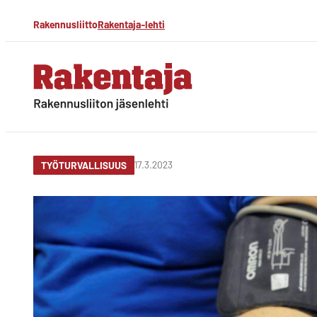
Siirry
Rakennusliitto
Rakentaja-lehti
suoraan
sisältöön
Rakentaja-lehti
Rakennusliiton
jäsenlehti
17.3.2023
TYÖTURVALLISUUS