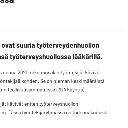
o ovat suuria työterveydenhuollon
sä työterveyshuollossa lääkärillä.
vuonna 2020 rakennusalan työntekijät kävivät
työntekijää kohden. Se on hieman keskimääräistä
n teollisuusammateissa (79,4 käyntiä).
ijät kävivät eniten työterveyshuollon
hden. Tässä työntekijäryhmässä on todennäköisesti