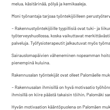
melua, käsitärinää, pölyä ja kemikaaleja.
Moni työnantaja tarjoaa työntekijöilleen perustyöter
– Rakennustyöntekijöille tyypillisiä ovat tuki- ja lii
työterveyshuollossa, koska vaikuttavat merkittävästi
palveluja. Työfysioterapeutit jalkautuvat myös työmai
Sairauslomapäivien väheneminen nopeamman hoitoo
pienempinä kuluina.
Rakennusalan työntekijät ovat olleet Palomäelle muk
– Rakennusalan ihmisillä on hyvä motivaatio työhönsä.
ihmisillä on kiire päästä takaisin töihin, Palomäki sa
Hyvän motivaation kääntöpuolena on Palomäen mukaa