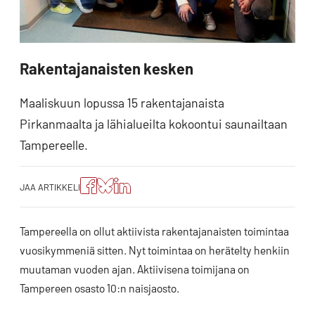
Rakentajanaisten kesken
Maaliskuun lopussa 15 rakentajanaista
Pirkanmaalta ja lähialueilta kokoontui saunailtaan
Tampereelle.
Jaa
Jaa
Jako:
JAA ARTIKKELI
artikkeli
artikkeli
Jaa
Facebookissa
Blueskyssa
artikkeli
LinkedIn:ssä
Tampereella on ollut aktiivista rakentajanaisten toimintaa
vuosikymmeniä sitten. Nyt toimintaa on herätelty henkiin
muutaman vuoden ajan. Aktiivisena toimijana on
Tampereen osasto 10:n naisjaosto.