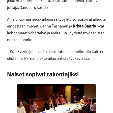
josta ei olisi ikinä uskonut, alkoi puhua todella ällöttäviä
juttuja, Sandberg kertoo.
Aina ongelmia miesvaltaisissa työyhteisöissä eivät aiheuta
ainoastaan miehet. Jenna Pärnänen ja
Krista Saario
ovat
kohdanneet vähättelyä ja epäreilua käytöstä myös toisten
naisten taholta.
– Kun kysyin jotain, hän alkoi puhua miehelle, niin kuin en
olisi siinä, Pärnänen kuvailee entistä työkaveriaan.
Naiset sopivat rakentajiksi