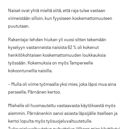
Naiset ovat yhtä mieltä siitä, että raja tulee vastaan
viimeistään silloin, kun fyysiseen koskemattomuuteen
puututaan.
Rakentaja-lehden hiukan yli vuosi sitten tekemään
kyselyyn vastanneista naisista 62 % oli kokenut
henkilökohtaisen koskemattomuuden loukkauksia
työssään. Kokemuksia on myös Tampereelle
kokoontuneilla naisilla.
– Mulla oli viime työmaalla yksi mies, joka läpsi mua aina
perseelle, Pärnänen kertoo.
Miehelle oli huomautettu vastaavasta käytöksestä myös
aiemmin. Pärnänenkin sanoi asiasta läpsijälle itselleen ja
kertoi lopulta myös työsuojeluvaltuutetulle.
Työsuojeluvaltuutetun puhuttelun jälkeen mies käyttäytyi