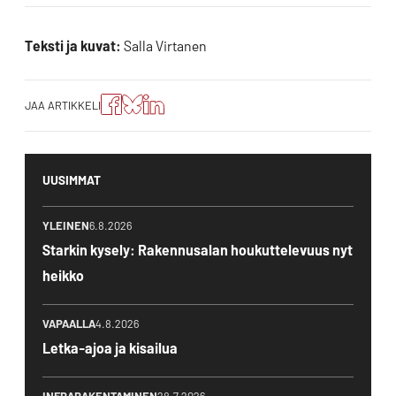
Teksti ja kuvat:
Salla Virtanen
Jaa
Jaa
Jako:
JAA ARTIKKELI
artikkeli
artikkeli
Jaa
Facebookissa
Blueskyssa
artikkeli
LinkedIn:ssä
UUSIMMAT
YLEINEN
6.8.2026
Starkin kysely: Rakennusalan houkuttelevuus nyt
heikko
VAPAALLA
4.8.2026
Letka-ajoa ja kisailua
INFRARAKENTAMINEN
28.7.2026