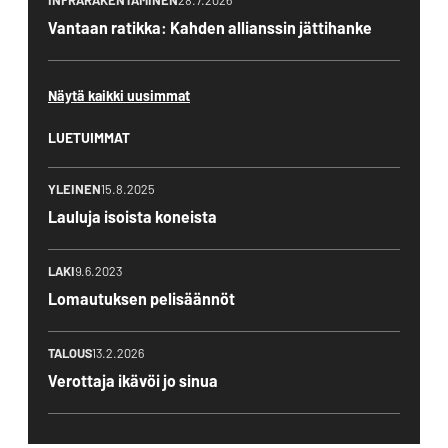
Vantaan ratikka: Kahden allianssin jättihanke
Näytä kaikki uusimmat
LUETUIMMAT
YLEINEN
15.8.2025
Lauluja isoista koneista
LAKI
9.6.2023
Lomautuksen pelisäännöt
TALOUS
13.2.2026
Verottaja ikävöi jo sinua