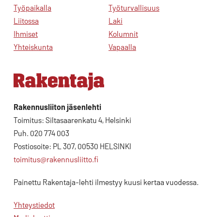
Työpaikalla
Työturvallisuus
Liitossa
Laki
Ihmiset
Kolumnit
Yhteiskunta
Vapaalla
Rakennusliiton jäsenlehti
Toimitus: Siltasaarenkatu 4, Helsinki
Puh. 020 774 003
Postiosoite: PL 307, 00530 HELSINKI
toimitus@rakennusliitto.fi
Painettu Rakentaja-lehti ilmestyy kuusi kertaa vuodessa.
Yhteystiedot