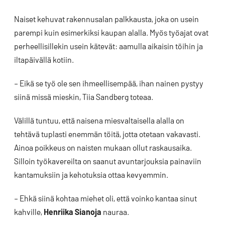
Naiset kehuvat rakennusalan palkkausta, joka on usein
parempi kuin esimerkiksi kaupan alalla. Myös työajat ovat
perheellisillekin usein kätevät: aamulla aikaisin töihin ja
iltapäivällä kotiin.
– Eikä se työ ole sen ihmeellisempää, ihan nainen pystyy
siinä missä mieskin, Tiia Sandberg toteaa.
Välillä tuntuu, että naisena miesvaltaisella alalla on
tehtävä tuplasti enemmän töitä, jotta otetaan vakavasti.
Ainoa poikkeus on naisten mukaan ollut raskausaika.
Silloin työkavereilta on saanut avuntarjouksia painaviin
kantamuksiin ja kehotuksia ottaa kevyemmin.
– Ehkä siinä kohtaa miehet oli, että voinko kantaa sinut
kahville,
Henriika Sianoja
nauraa.