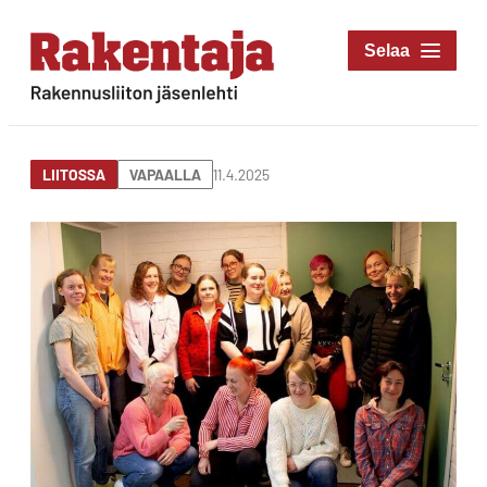
Siirry
suoraan
Rakentaja-lehti
sisältöön
Rakennusliiton
jäsenlehti
11.4.2025
LIITOSSA
VAPAALLA