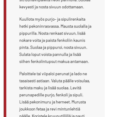
kevyesti ja nosta sivuun odottamaan.
Kuullota myös purjo- ja sipulirenkaita
hetki pekoninrasvassa. Mausta suolalla ja
pippurilla. Nosta renkaat sivuun, lisää
nokare voita ja paista fenkoliin kaunis
pinta. Suolaa ja pippuroi, nosta sivuun.
Sulata loput voista pannulla ja lisää
siihen fenkolintupsut makua antamaan.
Paloittele tai viipaloi perunat ja lado ne
tasaisesti astiaan. Valuta päälle voisulaa,
tarkista maku ja lisää suolaa. Levitä
perunapedille purjo, fenkoli ja sipuli.
Lisää pekonimuru ja herneet. Murusta
joukkoon fetaa ja revi mintunlehtiä
päälle. Koristele kruunutillillä ja nauti.