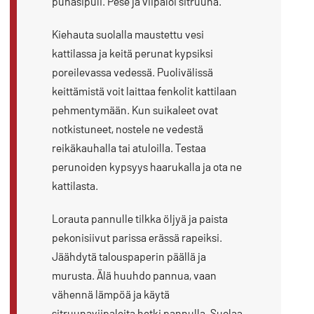
punasipuli. Pese ja viipaloi sitruuna.
Kiehauta suolalla maustettu vesi
kattilassa ja keitä perunat kypsiksi
poreilevassa vedessä. Puolivälissä
keittämistä voit laittaa fenkolit kattilaan
pehmentymään. Kun suikaleet ovat
notkistuneet, nostele ne vedestä
reikäkauhalla tai atuloilla. Testaa
perunoiden kypsyys haarukalla ja ota ne
kattilasta.
Lorauta pannulle tilkka öljyä ja paista
pekonisiivut parissa erässä rapeiksi.
Jäähdytä talouspaperin päällä ja
murusta. Älä huuhdo pannua, vaan
vähennä lämpöä ja käytä
sitruunaviipaleita hetki pannulla. Suolaa