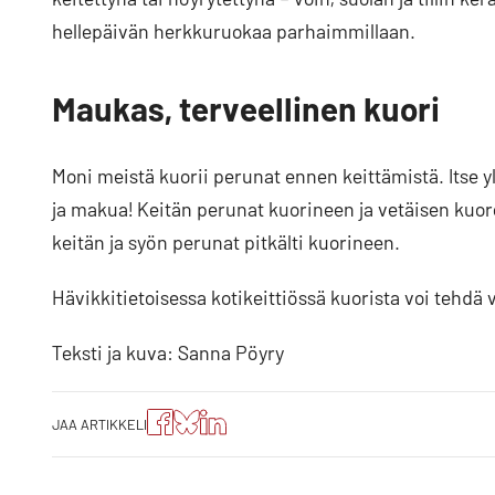
hellepäivän herkkuruokaa parhaimmillaan.
Maukas, terveellinen kuori
Moni meistä kuorii perunat ennen keittämistä. Itse yl
ja makua! Keitän perunat kuorineen ja vetäisen kuoret
keitän ja syön perunat pitkälti kuorineen.
Hävikkitietoisessa kotikeittiössä kuorista voi tehdä 
Teksti ja kuva: Sanna Pöyry
Jaa
Jaa
Jako:
JAA ARTIKKELI
artikkeli
artikkeli
Jaa
Facebookissa
Blueskyssa
artikkeli
LinkedIn:ssä