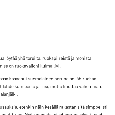
a löytää yhä toreilta, ruokapiireistä ja monista
n se on ruokavalioni kulmakivi.
assa kasvanut suomalainen peruna on lähiruokaa
ilähde kuin pasta ja riisi, mutta lihottaa vähemmän.
alanjälki.
usauksia, etenkin näin kesällä rakastan sitä simppelisti
era nautittuna. Myös nopeatekoiset perunasalaatit ovat