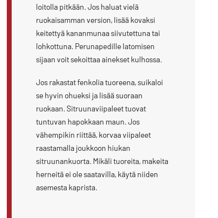
loitolla pitkään. Jos haluat vielä
ruokaisamman version, lisää kovaksi
keitettyä kananmunaa siivutettuna tai
lohkottuna. Perunapedille latomisen
sijaan voit sekoittaa ainekset kulhossa.
Jos rakastat fenkolia tuoreena, suikaloi
se hyvin ohueksi ja lisää suoraan
ruokaan. Sitruunaviipaleet tuovat
tuntuvan hapokkaan maun. Jos
vähempikin riittää, korvaa viipaleet
raastamalla joukkoon hiukan
sitruunankuorta. Mikäli tuoreita, makeita
herneitä ei ole saatavilla, käytä niiden
asemesta kaprista.