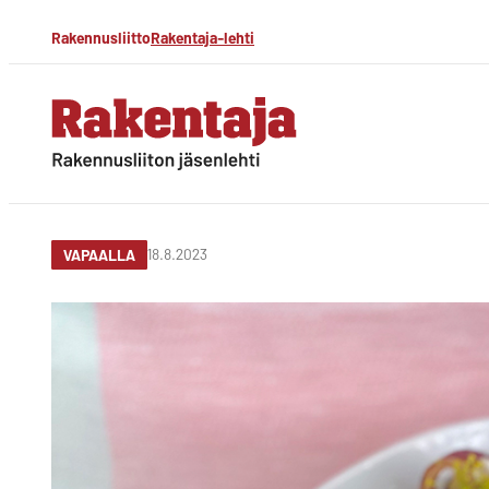
Siirry
Rakennusliitto
Rakentaja-lehti
suoraan
sisältöön
Rakentaja-lehti
Rakennusliiton
jäsenlehti
18.8.2023
VAPAALLA