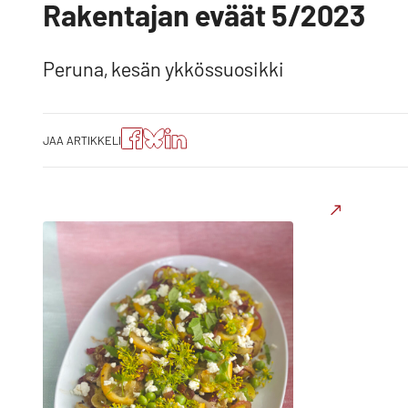
Rakentajan eväät 5/2023
Peruna, kesän ykkössuosikki
Jaa
Jaa
Jako:
JAA ARTIKKELI
artikkeli
artikkeli
Jaa
Facebookissa
Blueskyssa
artikkeli
LinkedIn:ssä