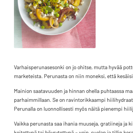
Varhaisperunasesonki on jo ohitse, mutta hyvää pottu
marketeista. Perunasta on niin moneksi, että kesäisi
Mainion saatavuuden ja hinnan ohella puhtaassa ma
parhaimmillaan. Se on ravintorikkaampi hiilihydraatt
Perunalla on luonnollisesti myös näitä pienempi hiilij
Vaikka perunasta saa ihania muuseja, gratiineja ja ki
keitettynä tai höyrytettynä – voin, suolan ja tillin k