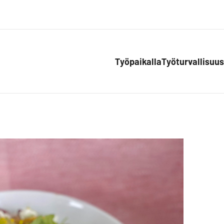
Työpaikalla
Työturvallisuus