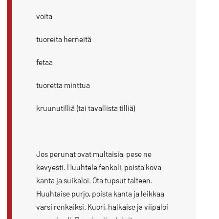
voita
tuoreita herneitä
fetaa
tuoretta minttua
kruunutilliä (tai tavallista tilliä)
Jos perunat ovat multaisia, pese ne
kevyesti. Huuhtele fenkoli, poista kova
kanta ja suikaloi. Ota tupsut talteen.
Huuhtaise purjo, poista kanta ja leikkaa
varsi renkaiksi. Kuori, halkaise ja viipaloi