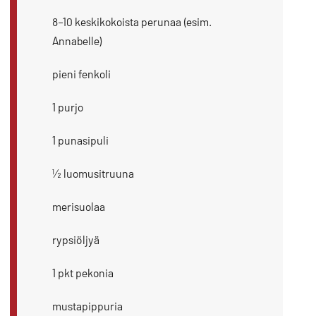
8–10 keskikokoista perunaa (esim.
Annabelle)
pieni fenkoli
1 purjo
1 punasipuli
½ luomusitruuna
merisuolaa
rypsiöljyä
1 pkt pekonia
mustapippuria