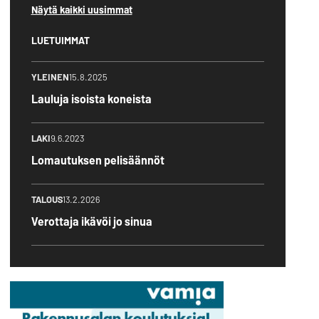
Näytä kaikki uusimmat
LUETUIMMAT
YLEINEN
15.8.2025
Lauluja isoista koneista
LAKI
9.6.2023
Lomautuksen pelisäännöt
TALOUS
13.2.2026
Verottaja ikävöi jo sinua