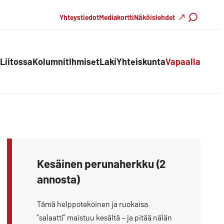
Haku
Yhteystiedot
Mediakortti
Näköislehdet
Liitossa
Kolumnit
Ihmiset
Laki
Yhteiskunta
Vapaalla
Kesäinen perunaherkku (2
annosta)
Tämä helppotekoinen ja ruokaisa
”salaatti” maistuu kesältä – ja pitää nälän