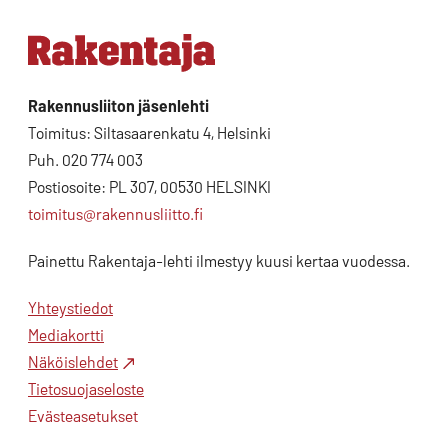
Rakennusliiton jäsenlehti
Toimitus: Siltasaarenkatu 4, Helsinki
Puh. 020 774 003
Postiosoite: PL 307, 00530 HELSINKI
toimitus@rakennusliitto.fi
Painettu Rakentaja-lehti ilmestyy kuusi kertaa vuodessa.
Yhteystiedot
Mediakortti
Näköislehdet
Tietosuojaseloste
Evästeasetukset