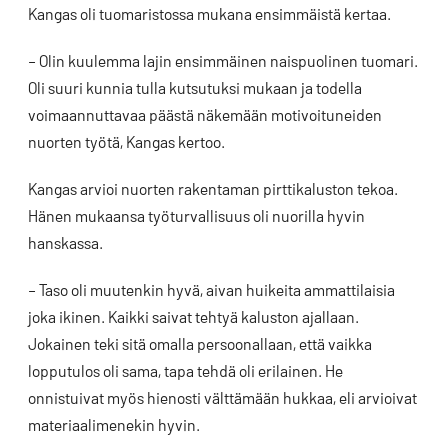
Kangas oli tuomaristossa mukana ensimmäistä kertaa.
– Olin kuulemma lajin ensimmäinen naispuolinen tuomari.
Oli suuri kunnia tulla kutsutuksi mukaan ja todella
voimaannuttavaa päästä näkemään motivoituneiden
nuorten työtä, Kangas kertoo.
Kangas arvioi nuorten rakentaman pirttikaluston tekoa.
Hänen mukaansa työturvallisuus oli nuorilla hyvin
hanskassa.
– Taso oli muutenkin hyvä, aivan huikeita ammattilaisia
joka ikinen. Kaikki saivat tehtyä kaluston ajallaan.
Jokainen teki sitä omalla persoonallaan, että vaikka
lopputulos oli sama, tapa tehdä oli erilainen. He
onnistuivat myös hienosti välttämään hukkaa, eli arvioivat
materiaalimenekin hyvin.