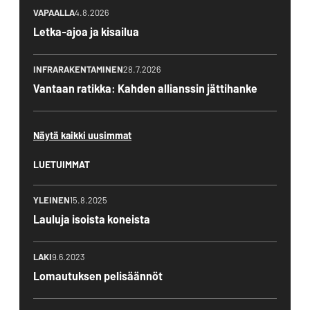
VAPAALLA
4.8.2026
Letka-ajoa ja kisailua
INFRARAKENTAMINEN
28.7.2026
Vantaan ratikka: Kahden allianssin jättihanke
Näytä kaikki uusimmat
LUETUIMMAT
YLEINEN
15.8.2025
Lauluja isoista koneista
LAKI
9.6.2023
Lomautuksen pelisäännöt