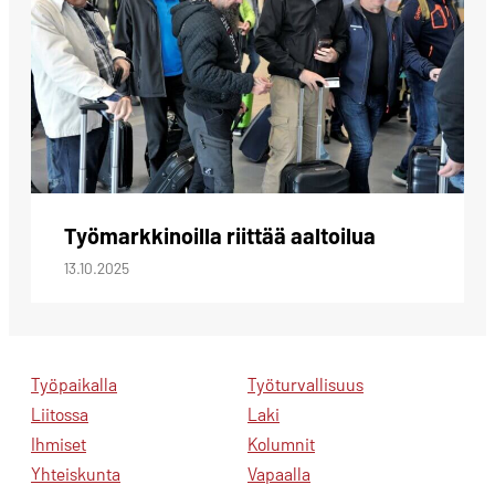
Työmarkkinoilla riittää aaltoilua
13.10.2025
Työpaikalla
Työturvallisuus
Liitossa
Laki
Ihmiset
Kolumnit
Yhteiskunta
Vapaalla