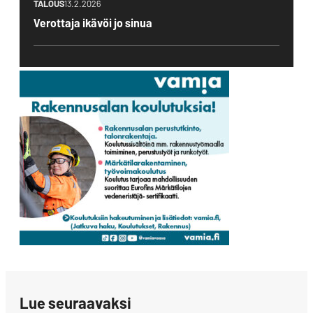
TALOUS
13.2.2026
Verottaja ikävöi jo sinua
Lue seuraavaksi