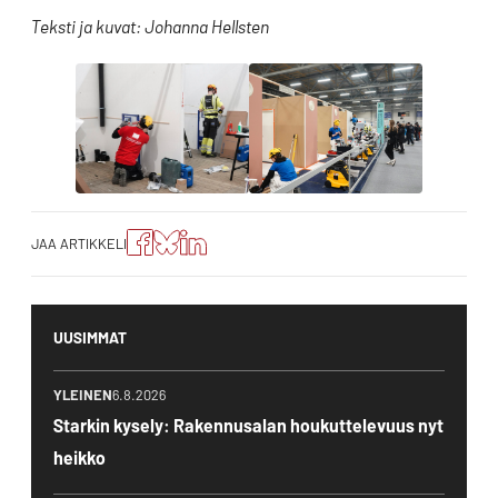
Teksti ja kuvat: Johanna Hellsten
Jaa
Jaa
Jako:
JAA ARTIKKELI
artikkeli
artikkeli
Jaa
Facebookissa
Blueskyssa
artikkeli
LinkedIn:ssä
UUSIMMAT
YLEINEN
6.8.2026
Starkin kysely: Rakennusalan houkuttelevuus nyt
heikko