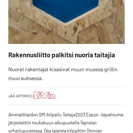
Rakennusliitto palkitsi nuoria taitajia
Nuoret rakentajat kisasivat muun muassa grillin
muurauksessa.
Jaa
Jaa
Jako:
JAA ARTIKKELI
artikkeli
artikkeli
Jaa
Facebookissa
Blueskyssa
artikkeli
LinkedIn:ssä
Ammattitaidon SM-kilpailu Taitaja2023 Espoo -tapahtuma
järjestettiin toukokuun alkupuolella Tapiolan
urheilupuistossa. Osa lajeista kilpailtiin Omnian