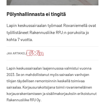
Pölynhallinnasta ei tingitä
Lapin keskussairaalan työmaat Rovaniemellä ovat
työllistäneet Rakennusliike RPJ:n porukoita jo
kohta 7 vuotta.
Jaa
Jaa
Jako:
JAA ARTIKKELI
artikkeli
artikkeli
Jaa
Facebookissa
Blueskyssa
artikkeli
LinkedIn:ssä
Lapin keskussairaalan laajennusosa valmistui vuonna
2023. Se on mahdollistanut myös sairaalan vanhojen
tilojen täydellisen remontoinnin keskellä toimivaa
sairaalaa. Korjausurakoitsijana toimii rovaniemeläinen
korjausrakentamiseen ja sisäilmakorjauksiin erikoistunut
Rakennusliike RPJ Oy.