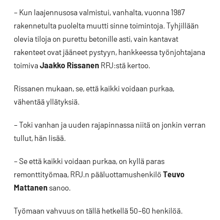
– Kun laajennusosa valmistui, vanhalta, vuonna 1987
rakennetulta puolelta muutti sinne toimintoja. Tyhjillään
olevia tiloja on purettu betonille asti, vain kantavat
rakenteet ovat jääneet pystyyn, hankkeessa työnjohtajana
toimiva
Jaakko Rissanen
RPJ:stä kertoo.
Rissanen mukaan, se, että kaikki voidaan purkaa,
vähentää yllätyksiä.
– Toki vanhan ja uuden rajapinnassa niitä on jonkin verran
tullut, hän lisää.
– Se että kaikki voidaan purkaa, on kyllä paras
remonttityömaa, RPJ.n pääluottamushenkilö
Teuvo
Mattanen
sanoo.
Työmaan vahvuus on tällä hetkellä 50–60 henkilöä.