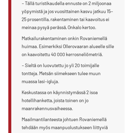
– Tällä turistikaudella ennuste on 2 miljoonaa
yöpymistä ja jos vuosittainen kasvu jatkuu 15–
25 prosentilla, rakentaminen tai kaavoitus ei
meinaa pysyä perässä, Onkalo kertoo.
Matkailurakentaminen onkin Rovaniemellä
huimaa. Esimerkiksi Ollerovaaran alueelle sille
on kaavoitettu 40 000 kerrosneliömetriä.
– Sieltä on luovutettu jo yli 20 toimijalle
tontteja. Metsän siimekseen tulee muun
muassa lasi-igluja.
Keskustassa on käynnistymässä 2 isoa
hotellihanketta, joista toinen on jo
maanrakennusvaiheessa.
Maailmantilanteesta johtuen Rovaniemellä
tehdään myös maanpuolustukseen liittyviä