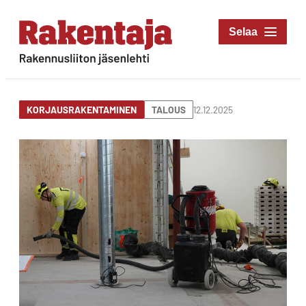
Siirry
suoraan
Rakentaja-lehti
sisältöön
Rakennusliiton
jäsenlehti
12.12.2025
KORJAUSRAKENTAMINEN
TALOUS