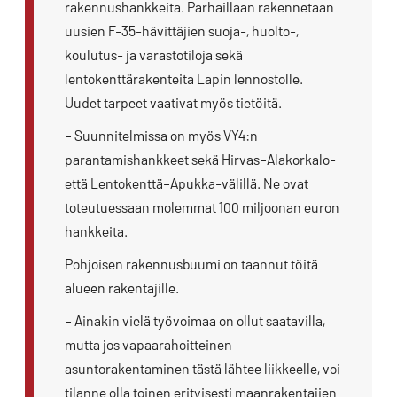
rakennushankkeita. Parhaillaan rakennetaan
uusien F-35-hävittäjien suoja-, huolto-,
koulutus- ja varastotiloja sekä
lentokenttärakenteita Lapin lennostolle.
Uudet tarpeet vaativat myös tietöitä.
– Suunnitelmissa on myös VY4:n
parantamishankkeet sekä Hirvas–Alakorkalo-
että Lentokenttä–Apukka-välillä. Ne ovat
toteutuessaan molemmat 100 miljoonan euron
hankkeita.
Pohjoisen rakennusbuumi on taannut töitä
alueen rakentajille.
– Ainakin vielä työvoimaa on ollut saatavilla,
mutta jos vapaarahoitteinen
asuntorakentaminen tästä lähtee liikkeelle, voi
tilanne olla toinen erityisesti maanrakentajien