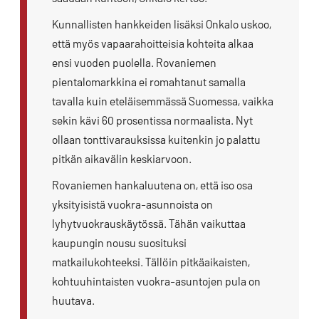
Kunnallisten hankkeiden lisäksi Onkalo uskoo,
että myös vapaarahoitteisia kohteita alkaa
ensi vuoden puolella. Rovaniemen
pientalomarkkina ei romahtanut samalla
tavalla kuin eteläisemmässä Suomessa, vaikka
sekin kävi 60 prosentissa normaalista. Nyt
ollaan tonttivarauksissa kuitenkin jo palattu
pitkän aikavälin keskiarvoon.
Rovaniemen hankaluutena on, että iso osa
yksityisistä vuokra-asunnoista on
lyhytvuokrauskäytössä. Tähän vaikuttaa
kaupungin nousu suosituksi
matkailukohteeksi. Tällöin pitkäaikaisten,
kohtuuhintaisten vuokra-asuntojen pula on
huutava.