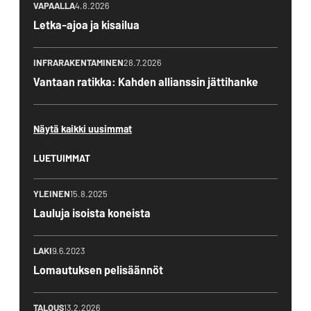
VAPAALLA
4.8.2026
Letka-ajoa ja kisailua
INFRARAKENTAMINEN
28.7.2026
Vantaan ratikka: Kahden allianssin jättihanke
Näytä kaikki uusimmat
LUETUIMMAT
YLEINEN
15.8.2025
Lauluja isoista koneista
LAKI
9.6.2023
Lomautuksen pelisäännöt
TALOUS
13.2.2026