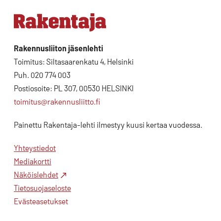
Rakennusliiton jäsenlehti
Toimitus: Siltasaarenkatu 4, Helsinki
Puh. 020 774 003
Postiosoite: PL 307, 00530 HELSINKI
toimitus@rakennusliitto.fi
Painettu Rakentaja-lehti ilmestyy kuusi kertaa vuodessa.
Yhteystiedot
Mediakortti
Näköislehdet
Tietosuojaseloste
Evästeasetukset