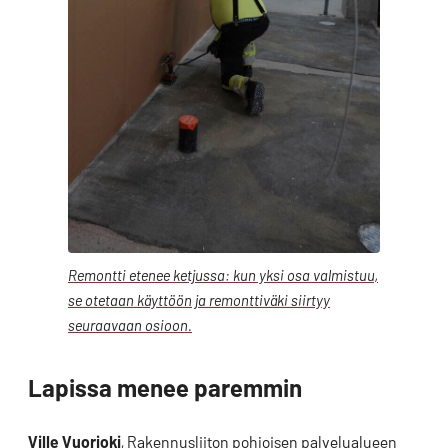
Remontti etenee ketjussa: kun yksi osa valmistuu,
se otetaan käyttöön ja remonttiväki siirtyy
seuraavaan osioon.
Lapissa menee paremmin
Ville Vuorjoki
, Rakennusliiton pohjoisen palvelualueen