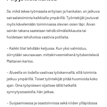
Se, mikä tekee työmaasta erityisen ja hankalan, on jatkuva
sairaalatoiminta kaikkialla ympärillä. Työntekijät joutuvat
myös kävelemään toiminnassa olevien osien läpi. Aivan
seinän takana saatetaan tehdä silmäleikkausta tai
hoidetaan tehohoitoa vaativia potilaita.
– Kaikki tilat tehdään ketjussa. Kun yksi valmistuu,
siirrytään seuraavaan, mittakirvesmiehenä työskentelevä
Mattanen kertoo.
– Alueella on todella vaativaa työskennellä, sillä toiminta
jatkuu ympärillä. Toiset työntekijät pitää huomioida koko
ajan. Oma työpisteeni sijaitsee tällä hetkellä
synnytysosastolla, hän jatkaa.
– Suojaamisessa ja osastoinnissa sekä niiden ylläpidossa