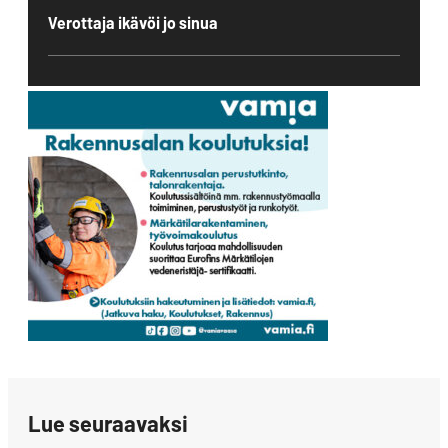
Verottaja ikävöi jo sinua
Lue seuraavaksi