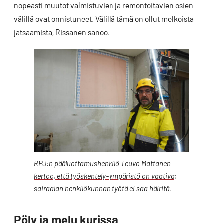
nopeasti muutot valmistuvien ja remontoitavien osien
välillä ovat onnistuneet. Välillä tämä on ollut melkoista
jatsaamista, Rissanen sanoo.
RPJ:n pääluottamushenkilö Teuvo Mattanen
kertoo, että työskentely-ympäristö on vaativa;
sairaalan henkilökunnan työtä ei saa häiritä.
Pöly ja melu kurissa