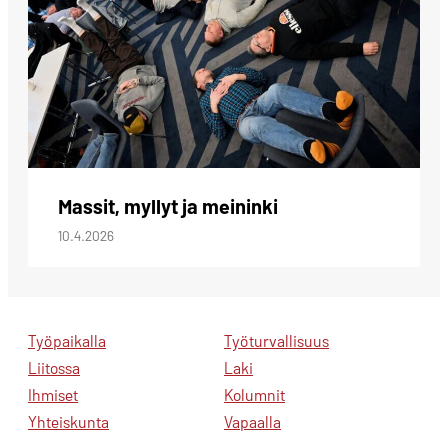
Massit, myllyt ja meininki
10.4.2026
Työpaikalla
Työturvallisuus
Liitossa
Laki
Ihmiset
Kolumnit
Yhteiskunta
Vapaalla