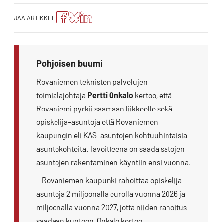
Jaa
Jaa
Jako:
JAA ARTIKKELI
artikkeli
artikkeli
Jaa
Facebookissa
Blueskyssa
artikkeli
LinkedIn:ssä
Pohjoisen buumi
Rovaniemen teknisten palvelujen
toimialajohtaja
Pertti Onkalo
kertoo, että
Rovaniemi pyrkii saamaan liikkeelle sekä
opiskelija-asuntoja että Rovaniemen
kaupungin eli KAS-asuntojen kohtuuhintaisia
asuntokohteita. Tavoitteena on saada satojen
asuntojen rakentaminen käyntiin ensi vuonna.
– Rovaniemen kaupunki rahoittaa opiskelija-
asuntoja 2 miljoonalla eurolla vuonna 2026 ja
miljoonalla vuonna 2027, jotta niiden rahoitus
saadaan kuntoon, Onkalo kertoo.