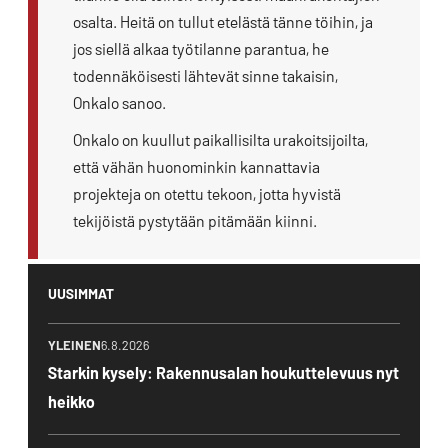
osalta. Heitä on tullut etelästä tänne töihin, ja
jos siellä alkaa työtilanne parantua, he
todennäköisesti lähtevät sinne takaisin,
Onkalo sanoo.
Onkalo on kuullut paikallisilta urakoitsijoilta,
että vähän huonominkin kannattavia
projekteja on otettu tekoon, jotta hyvistä
tekijöistä pystytään pitämään kiinni.
UUSIMMAT
YLEINEN
6.8.2026
Starkin kysely: Rakennusalan houkuttelevuus nyt
heikko