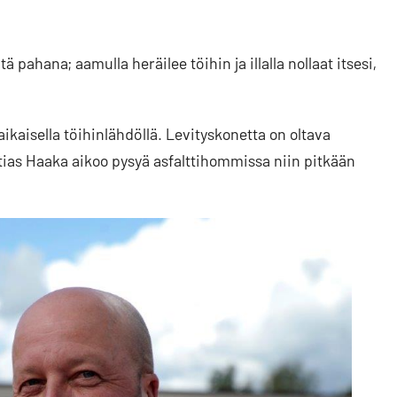
pahana; aamulla heräilee töihin ja illalla nollaat itsesi,
kaisella töihinlähdöllä. Levityskonetta on oltava
as Haaka aikoo pysyä asfalttihommissa niin pitkään