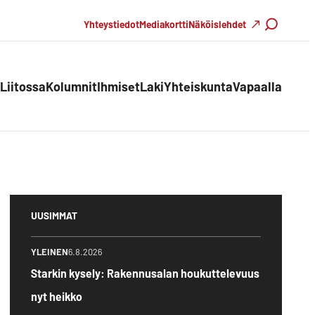
Haku
Yhteystiedot
Mediakortti
Näköislehdet
Liitossa
Kolumnit
Ihmiset
Laki
Yhteiskunta
Vapaalla
UUSIMMAT
YLEINEN
6.8.2026
Starkin kysely: Rakennusalan houkuttelevuus
nyt heikko