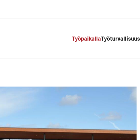
Työpaikalla
Työturvallisuus