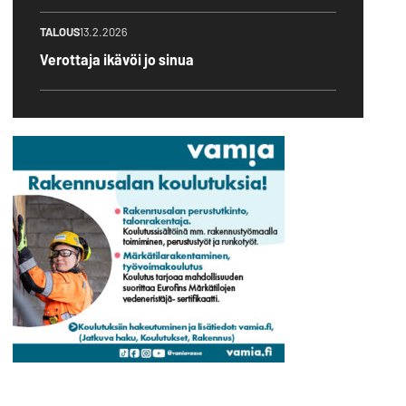
TALOUS
13.2.2026
Verottaja ikävöi jo sinua