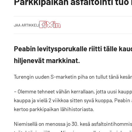
Parkkipaikan asfaltointi tu
Jaa
Jaa
Jako:
JAA ARTIKKELI
artikkeli
artikkeli
Jaa
Facebookissa
Blueskyssa
artikkeli
LinkedIn:ssä
Peabin levitysporukalle riitti tälle kau
hiljenevät markkinat.
Turengin uuden S-marketin piha on tullut tänä kesä
– Olemme tehneet vähän kerrallaan, jotta uusi kaup
kauppa ja vielä 2 viikkoa sitten syvä kuoppa, Peab
kertoo parkkipaikan lähihistoriasta.
Niemisellä on menossa jo 30. kesä asfaltointihommissa