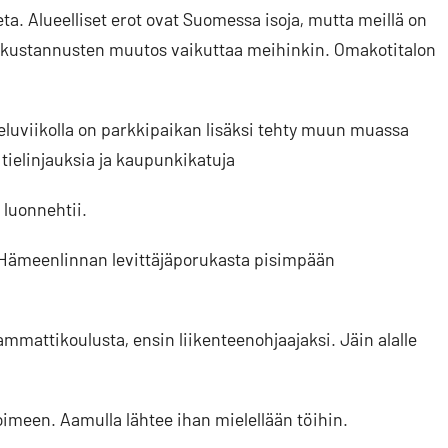
ta. Alueelliset erot ovat Suomessa isoja, mutta meillä on
iskustannusten muutos vaikuttaa meihinkin. Omakotitalon
teluviikolla on parkkipaikan lisäksi tehty muun muassa
ielinjauksia ja kaupunkikatuja
 luonnehtii.
Hämeenlinnan levittäjäporukasta pisimpään
n ammattikoulusta, ensin liikenteenohjaajaksi. Jäin alalle
oimeen. Aamulla lähtee ihan mielellään töihin.