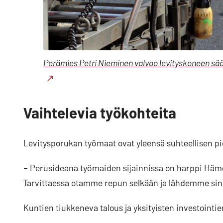
Perämies Petri Nieminen valvoo levityskoneen sää
Vaihtelevia työkohteita
Levitysporukan työmaat ovat yleensä suhteellisen pie
– Perusideana työmaiden sijainnissa on harppi Häme
Tarvittaessa otamme repun selkään ja lähdemme sin
Kuntien tiukkeneva talous ja yksityisten investoint