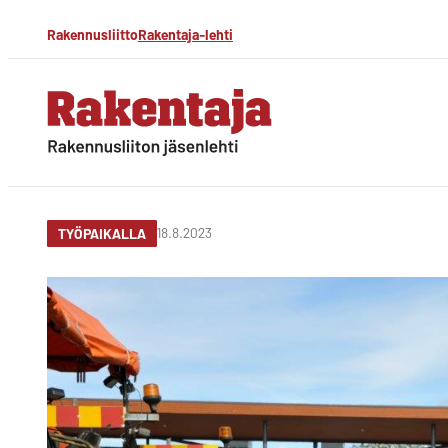
Siirry
Rakennusliitto
Rakentaja-lehti
suoraan
sisältöön
Rakentaja-lehti
Rakennusliiton
jäsenlehti
18.8.2023
TYÖPAIKALLA