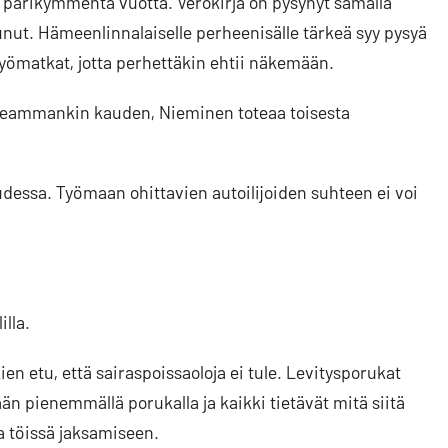
 parikymmentä vuotta. Verokirja on pysynyt samalla
tunut. Hämeenlinnalaiselle perheenisälle tärkeä syy pysyä
 työmatkat, jotta perhettäkin ehtii näkemään.
useammankin kauden, Nieminen toteaa toisesta
uudessa. Työmaan ohittavien autoilijoiden suhteen ei voi
illa.
en etu, että sairaspoissaoloja ei tule. Levitysporukat
dään pienemmällä porukalla ja kaikki tietävät mitä siitä
a töissä jaksamiseen.