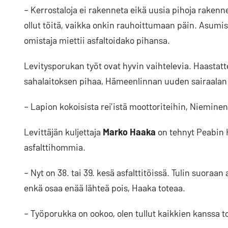
– Kerrostaloja ei rakenneta eikä uusia pihoja rakenne
ollut töitä, vaikka onkin rauhoittumaan päin. Asum
omistaja miettii asfaltoidako pihansa.
Levitysporukan työt ovat hyvin vaihtelevia. Haastat
sahalaitoksen pihaa, Hämeenlinnan uuden sairaalan t
– Lapion kokoisista rei’istä moottoriteihin, Nieminen
Levittäjän kuljettaja
Marko Haaka
on tehnyt Peabin 
asfalttihommia.
– Nyt on 38. tai 39. kesä asfalttitöissä. Tulin suoraa
enkä osaa enää lähteä pois, Haaka toteaa.
– Työporukka on ookoo, olen tullut kaikkien kanssa t