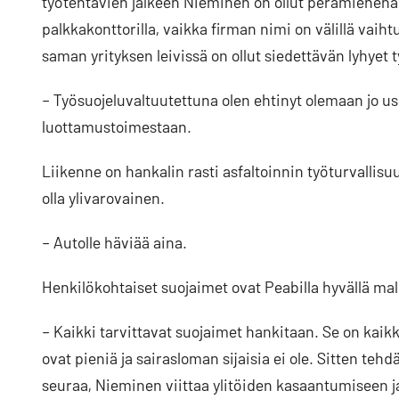
työtehtävien jälkeen Nieminen on ollut perämiehenä
palkkakonttorilla, vaikka firman nimi on välillä vaih
saman yrityksen leivissä on ollut siedettävän lyhyet
– Työsuojeluvaltuutettuna olen ehtinyt olemaan jo 
luottamustoimestaan.
Liikenne on hankalin rasti asfaltoinnin työturvallis
olla ylivarovainen.
– Autolle häviää aina.
Henkilökohtaiset suojaimet ovat Peabilla hyvällä mall
– Kaikki tarvittavat suojaimet hankitaan. Se on kaikki
ovat pieniä ja sairasloman sijaisia ei ole. Sitten teh
seuraa, Nieminen viittaa ylitöiden kasaantumiseen j