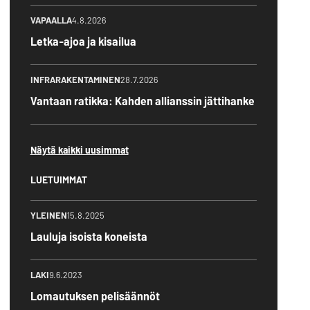
VAPAALLA
4.8.2026
Letka-ajoa ja kisailua
INFRARAKENTAMINEN
28.7.2026
Vantaan ratikka: Kahden allianssin jättihanke
Näytä kaikki uusimmat
LUETUIMMAT
YLEINEN
15.8.2025
Lauluja isoista koneista
LAKI
9.6.2023
Lomautuksen pelisäännöt