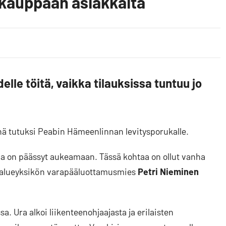
o kauppaan asiakkaita
delle töitä, vaikka tilauksissa tuntuu jo
nä tutuksi Peabin Hämeenlinnan levitysporukalle.
pa on päässyt aukeamaan. Tässä kohtaa on ollut vanha
in alueyksikön varapääluottamusmies
Petri Nieminen
. Ura alkoi liikenteenohjaajasta ja erilaisten