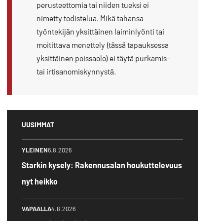
perusteettomia tai niiden tueksi ei
nimetty todistelua. Mikä tahansa
työntekijän yksittäinen laiminlyönti tai
moitittava menettely (tässä tapauksessa
yksittäinen poissaolo) ei täytä purkamis-
tai irtisanomiskynnystä.
UUSIMMAT
YLEINEN
6.8.2026
Starkin kysely: Rakennusalan houkuttelevuus
nyt heikko
VAPAALLA
4.8.2026