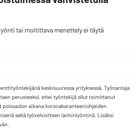
yönti tai moitittava menettely ei täytä
menttityöntekijänä keskisuuressa yrityksessä. Työnantaja
en perusteeksi, ettei työntekijä ollut toimittanut
änyt poissaolon aikana koronakaranteeniohjeiden
misenä sekä työvelvoitteen laiminlyöntinä. Lisäksi
ivän.