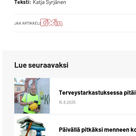
Teksti:
Katja Syrjänen
Jaa
Jaa
Jako:
JAA ARTIKKELI
artikkeli
artikkeli
Jaa
Facebookissa
Blueskyssa
artikkeli
LinkedIn:ssä
Lue seuraavaksi
Terveystarkastuksessa pitäis
15.8.2025
Päivällä pitkäksi menneen k