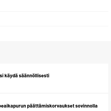
i käydä säännöllisesti
oeaikapurun päättämiskorvaukset sovinnolla