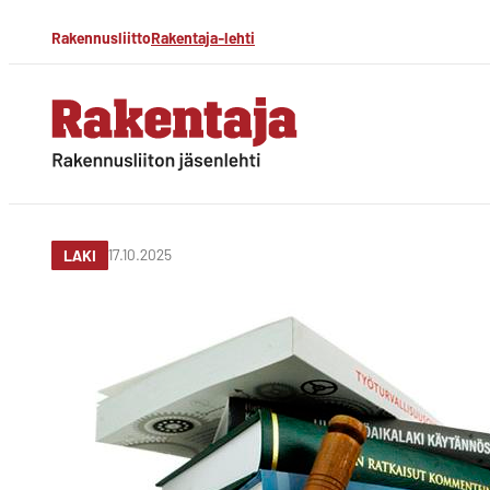
Siirry
Rakennusliitto
Rakentaja-lehti
suoraan
sisältöön
Rakentaja-lehti
Rakennusliiton
jäsenlehti
17.10.2025
LAKI