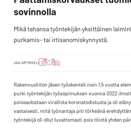
sovinnolla
Mikä tahansa työntekijän yksittäinen laiminl
purkamis- tai irtisanomiskynnystä.
Jaa
Jaa
Jako:
JAA ARTIKKELI
artikkeli
artikkeli
Jaa
Facebookissa
Blueskyssa
artikkeli
LinkedIn:ssä
Rakennusliiton jäsen työskenteli noin 1,5 vuotta ele
purki työntekijän työsopimuksen vuonna 2022 ilmoitta
poissaolostaan virallista koronatodistusta ja oli el
vastaisesti, mitä työnantaja piti törkeänä erehdyttä
työntekijä oli ollut luvattomasti pois töistä yhden pä