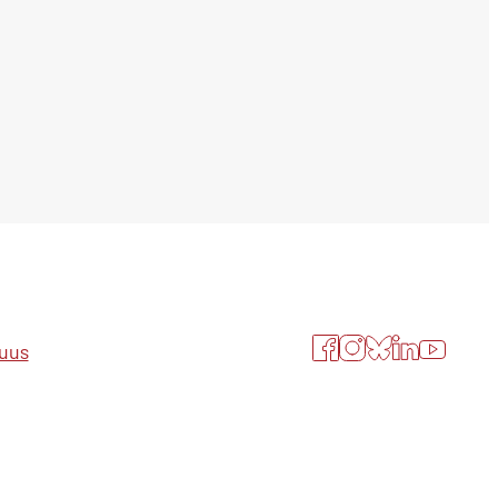
Facebook
Instagram
Bluesky
LinkedIn
YouTube
suus