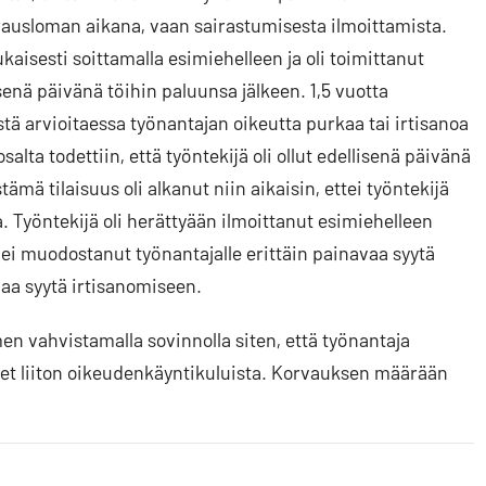
rausloman aikana, vaan sairastumisesta ilmoittamista.
aisesti soittamalla esimiehelleen ja oli toimittanut
enä päivänä töihin paluunsa jälkeen. 1,5 vuotta
ystä arvioitaessa työnantajan oikeutta purkaa tai irtisanoa
a todettiin, että työntekijä oli ollut edellisenä päivänä
ä tilaisuus oli alkanut niin aikaisin, ettei työntekijä
. Työntekijä oli herättyään ilmoittanut esimiehelleen
i muodostanut työnantajalle erittäin painavaa syytä
aa syytä irtisanomiseen.
en vahvistamalla sovinnolla siten, että työnantaja
let liiton oikeudenkäyntikuluista. Korvauksen määrään