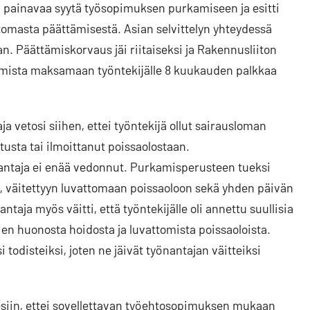
täin painavaa syytä työsopimuksen purkamiseen ja esitti
omasta päättämisestä. Asian selvittelyn yhteydessä
n. Päättämiskorvaus jäi riitaiseksi ja Rakennusliiton
tamista maksamaan työntekijälle 8 kuukauden palkkaa
 vetosi siihen, ettei työntekijä ollut sairausloman
tusta tai ilmoittanut poissaolostaan.
ntaja ei enää vedonnut. Purkamisperusteen tueksi
, väitettyyn luvattomaan poissaoloon sekä yhden päivän
ja myös väitti, että työntekijälle oli annettu suullisia
vien huonosta hoidosta ja luvattomista poissaoloista.
i todisteiksi, joten ne jäivät työnantajan väitteiksi
esiin, ettei sovellettavan työehtosopimuksen mukaan