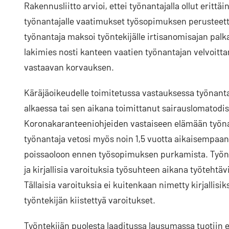
Rakennusliitto arvioi, ettei työnantajalla ollut erit
työnantajalle vaatimukset työsopimuksen perusteett
työnantaja maksoi työntekijälle irtisanomisajan palka
lakimies nosti kanteen vaatien työnantajan velvoit
vastaavan korvauksen.
Käräjäoikeudelle toimitetussa vastauksessa työnantaja
alkaessa tai sen aikana toimittanut sairauslomatodis
Koronakaranteeniohjeiden vastaiseen elämään työna
työnantaja vetosi myös noin 1,5 vuotta aikaisempaan
poissaoloon ennen työsopimuksen purkamista. Työnanta
ja kirjallisia varoituksia työsuhteen aikana työtehtä
Tällaisia varoituksia ei kuitenkaan nimetty kirjallisiks
työntekijän kiistettyä varoitukset.
Työntekijän puolesta laaditussa lausumassa tuotiin 