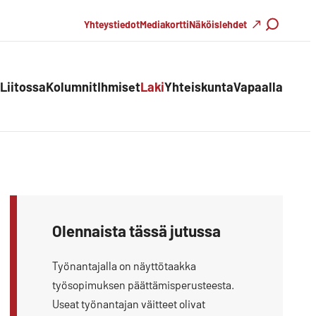
Haku
Yhteystiedot
Mediakortti
Näköislehdet
Liitossa
Kolumnit
Ihmiset
Laki
Yhteiskunta
Vapaalla
Olennaista tässä jutussa
Työnantajalla on näyttötaakka
työsopimuksen päättämisperusteesta.
Useat työnantajan väitteet olivat