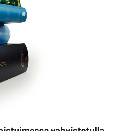
istuimessa vahvistetulla