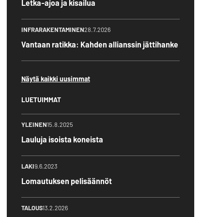
Letka-ajoa ja kisailua
INFRARAKENTAMINEN
28.7.2026
Vantaan ratikka: Kahden allianssin jättihanke
Näytä kaikki uusimmat
LUETUIMMAT
YLEINEN
15.8.2025
Lauluja isoista koneista
LAKI
9.6.2023
Lomautuksen pelisäännöt
TALOUS
13.2.2026