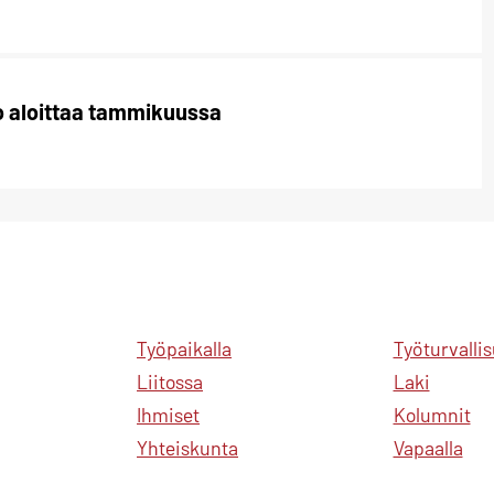
to aloittaa tammikuussa
Työpaikalla
Työturvalli
Liitossa
Laki
Ihmiset
Kolumnit
Yhteiskunta
Vapaalla