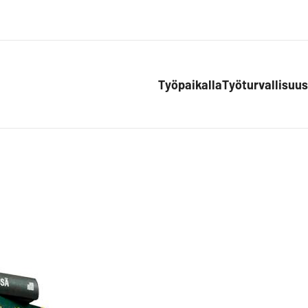
Työpaikalla
Työturvallisuus