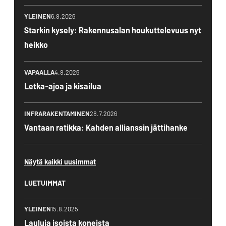
YLEINEN
6.8.2026
Starkin kysely: Rakennusalan houkuttelevuus nyt
heikko
VAPAALLA
4.8.2026
Letka-ajoa ja kisailua
INFRARAKENTAMINEN
28.7.2026
Vantaan ratikka: Kahden allianssin jättihanke
Näytä kaikki uusimmat
LUETUIMMAT
YLEINEN
15.8.2025
Lauluja isoista koneista