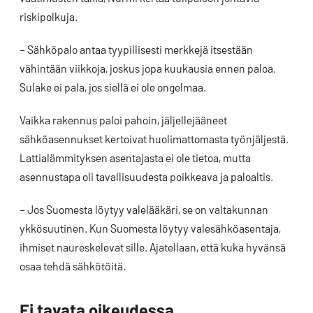
riskipolkuja.
– Sähköpalo antaa tyypillisesti merkkejä itsestään
vähintään viikkoja, joskus jopa kuukausia ennen paloa.
Sulake ei pala, jos siellä ei ole ongelmaa.
Vaikka rakennus paloi pahoin, jäljellejääneet
sähköasennukset kertoivat huolimattomasta työnjäljestä.
Lattialämmityksen asentajasta ei ole tietoa, mutta
asennustapa oli tavallisuudesta poikkeava ja paloaltis.
– Jos Suomesta löytyy valelääkäri, se on valtakunnan
ykkösuutinen. Kun Suomesta löytyy valesähköasentaja,
ihmiset naureskelevat sille. Ajatellaan, että kuka hyvänsä
osaa tehdä sähkötöitä.
Ei tavata oikeudessa