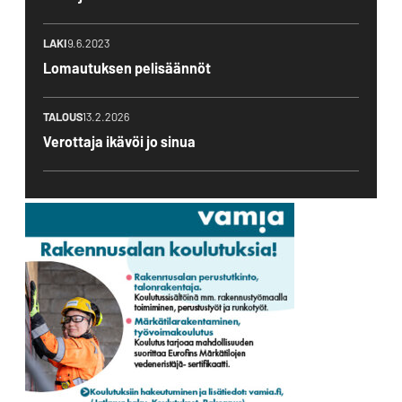
LAKI
9.6.2023
Lomautuksen pelisäännöt
TALOUS
13.2.2026
Verottaja ikävöi jo sinua