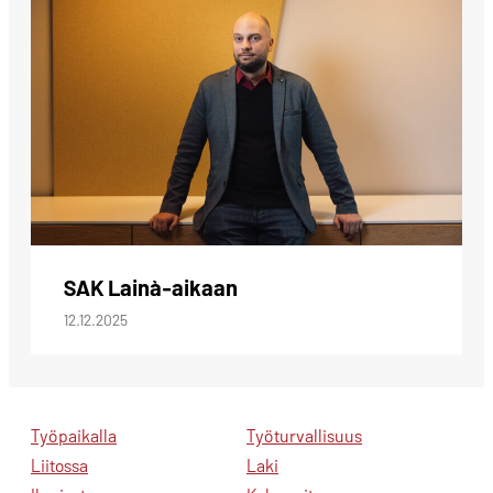
SAK Lainà-aikaan
12.12.2025
Työpaikalla
Työturvallisuus
Liitossa
Laki