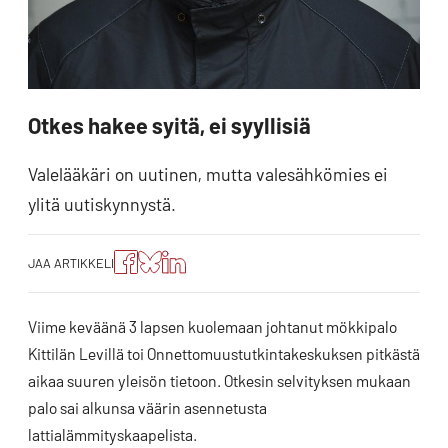
Otkes hakee syitä, ei syyllisiä
Valelääkäri on uutinen, mutta valesähkömies ei
ylitä uutiskynnystä.
Jaa
Jaa
Jako:
JAA ARTIKKELI
artikkeli
artikkeli
Jaa
Facebookissa
Blueskyssa
artikkeli
LinkedIn:ssä
Viime keväänä 3 lapsen kuolemaan johtanut mökkipalo
Kittilän Levillä toi Onnettomuustutkintakeskuksen pitkästä
aikaa suuren yleisön tietoon. Otkesin selvityksen mukaan
palo sai alkunsa väärin asennetusta
lattialämmityskaapelista.