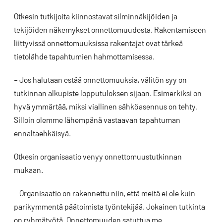
Otkesin tutkijoita kiinnostavat silminnäkijöiden ja
tekijöiden näkemykset onnettomuudesta. Rakentamiseen
liittyvissä onnettomuuksissa rakentajat ovat tärkeä
tietolähde tapahtumien hahmottamisessa.
– Jos halutaan estää onnettomuuksia, välitön syy on
tutkinnan alkupiste lopputuloksen sijaan. Esimerkiksi on
hyvä ymmärtää, miksi viallinen sähköasennus on tehty.
Silloin olemme lähempänä vastaavan tapahtuman
ennaltaehkäisyä.
Otkesin organisaatio venyy onnettomuustutkinnan
mukaan.
– Organisaatio on rakennettu niin, että meitä ei ole kuin
parikymmentä päätoimista työntekijää. Jokainen tutkinta
on ryhmätyötä. Onnettomuuden satuttua me