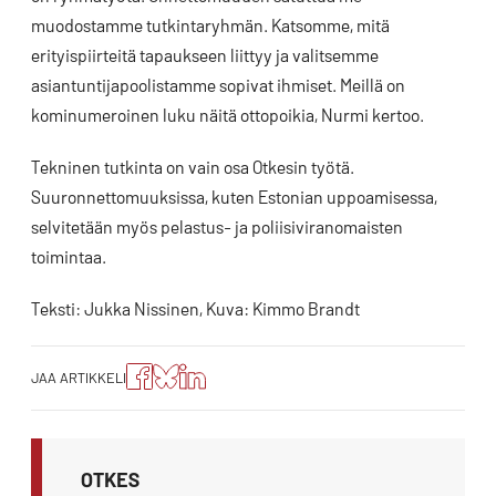
muodostamme tutkintaryhmän. Katsomme, mitä
erityispiirteitä tapaukseen liittyy ja valitsemme
asiantuntijapoolistamme sopivat ihmiset. Meillä on
kominumeroinen luku näitä ottopoikia, Nurmi kertoo.
Tekninen tutkinta on vain osa Otkesin työtä.
Suuronnettomuuksissa, kuten Estonian uppoamisessa,
selvitetään myös pelastus- ja poliisiviranomaisten
toimintaa.
Teksti: Jukka Nissinen, Kuva: Kimmo Brandt
Jaa
Jaa
Jako:
JAA ARTIKKELI
artikkeli
artikkeli
Jaa
Facebookissa
Blueskyssa
artikkeli
LinkedIn:ssä
OTKES