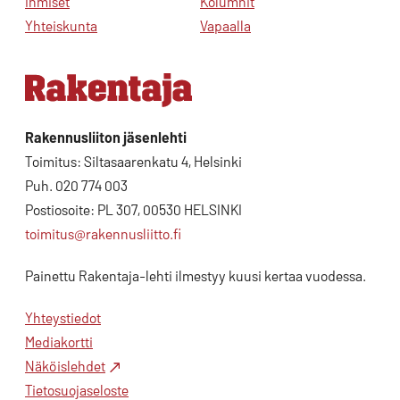
Ihmiset
Kolumnit
Yhteiskunta
Vapaalla
Rakennusliiton jäsenlehti
Toimitus: Siltasaarenkatu 4, Helsinki
Puh. 020 774 003
Postiosoite: PL 307, 00530 HELSINKI
toimitus@rakennusliitto.fi
Painettu Rakentaja-lehti ilmestyy kuusi kertaa vuodessa.
Yhteystiedot
Mediakortti
Näköislehdet
Tietosuojaseloste