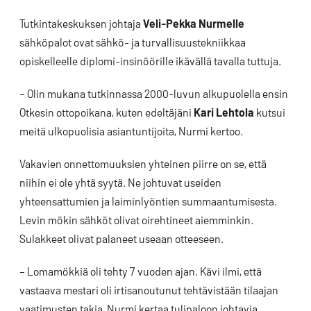
Tutkintakeskuksen johtaja
Veli-Pekka Nurmelle
sähköpalot ovat sähkö- ja turvallisuustekniikkaa
opiskelleelle diplomi-insinöörille ikävällä tavalla tuttuja.
– Olin mukana tutkinnassa 2000-luvun alkupuolella ensin
Otkesin ottopoikana, kuten edeltäjäni
Kari Lehtola
kutsui
meitä ulkopuolisia asiantuntijoita, Nurmi kertoo.
Vakavien onnettomuuksien yhteinen piirre on se, että
niihin ei ole yhtä syytä. Ne johtuvat useiden
yhteensattumien ja laiminlyöntien summaantumisesta.
Levin mökin sähköt olivat oirehtineet aiemminkin.
Sulakkeet olivat palaneet useaan otteeseen.
– Lomamökkiä oli tehty 7 vuoden ajan. Kävi ilmi, että
vastaava mestari oli irtisanoutunut tehtävistään tilaajan
vaatimusten takia, Nurmi kertaa tulipaloon johtavia