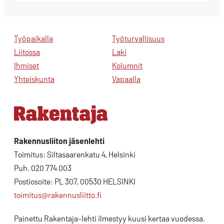
Työpaikalla
Työturvallisuus
Liitossa
Laki
Ihmiset
Kolumnit
Yhteiskunta
Vapaalla
Rakennusliiton jäsenlehti
Toimitus: Siltasaarenkatu 4, Helsinki
Puh. 020 774 003
Postiosoite: PL 307, 00530 HELSINKI
toimitus@rakennusliitto.fi
Painettu Rakentaja-lehti ilmestyy kuusi kertaa vuodessa.