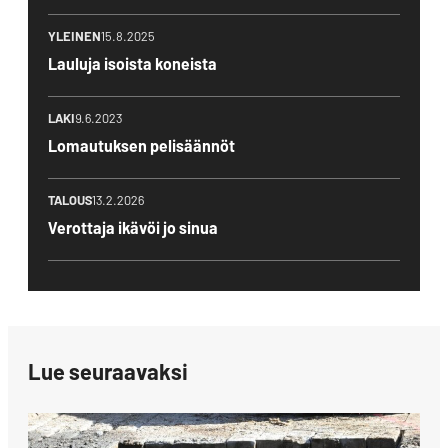
YLEINEN
15.8.2025
Lauluja isoista koneista
LAKI
9.6.2023
Lomautuksen pelisäännöt
TALOUS
13.2.2026
Verottaja ikävöi jo sinua
Lue seuraavaksi