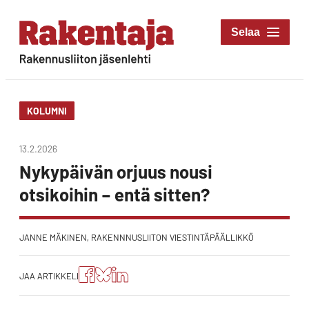
Siirry
suoraan
Rakentaja-lehti
sisältöön
Rakennusliiton
jäsenlehti
KOLUMNI
13.2.2026
Nykypäivän orjuus nousi
otsikoihin – entä sitten?
JANNE MÄKINEN, RAKENNNUSLIITON VIESTINTÄPÄÄLLIKKÖ
Jaa
Jaa
Jako:
JAA ARTIKKELI
artikkeli
artikkeli
Jaa
Facebookissa
Blueskyssa
artikkeli