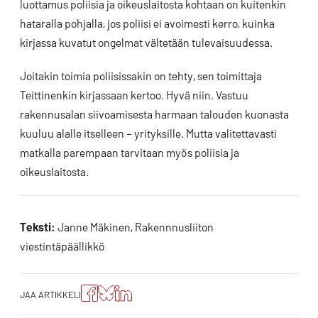
luottamus poliisia ja oikeuslaitosta kohtaan on kuitenkin
hataralla pohjalla, jos poliisi ei avoimesti kerro, kuinka
kirjassa kuvatut ongelmat vältetään tulevaisuudessa.
Joitakin toimia poliisissakin on tehty, sen toimittaja
Teittinenkin kirjassaan kertoo. Hyvä niin. Vastuu
rakennusalan siivoamisesta harmaan talouden kuonasta
kuuluu alalle itselleen – yrityksille. Mutta valitettavasti
matkalla parempaan tarvitaan myös poliisia ja
oikeuslaitosta.
Teksti:
Janne Mäkinen, Rakennnusliiton
viestintäpäällikkö
Jaa
Jaa
Jako:
JAA ARTIKKELI
artikkeli
artikkeli
Jaa
Facebookissa
Blueskyssa
artikkeli