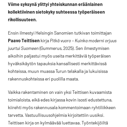
LinkedIn:ssä
Viime syksynä ylittyi yhteiskunnan eräänlainen
kollektiivinen sietokyky suhteessa työperäiseen
rikollisuuteen.
Ensin ilmestyi Helsingin Sanomien tutkivan toimittajan
Paavo Teittisen
kirja
Pitkä vuoro – Kuinka moderni orjuus
juurtui Suomeen
(Gummerus, 2025). Sen ilmestymisen
aikoihin paljastui myös useita merkittäviä työperäisen
hyväksikäytön tapauksia kansallisesti merkittävissä
kohteissa, muun muassa Turun telakalla ja lukuisissa
rakennuskohteissa eri puolilla maata.
Vaikka rakentaminen on vain yksi Teittisen kuvaamista
toimialoista, eikä edes kirjassa kovin isosti edustettuna,
kiirehti myös rakennusala kommentoimaan ryhtiliikkeen
tarvetta. Vastuullisuusohjelmia kirjoitettiin uusiksi.
Teittisen kirja on kylmäävää luettavaa. Työntekijöiltä