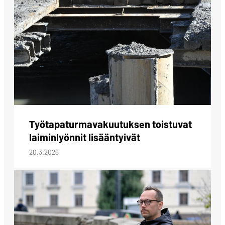
Työtapaturmavakuutuksen toistuvat
laiminlyönnit lisääntyivät
20.3.2026