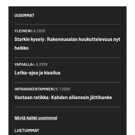
LinkedIn:ssä
UUSIMMAT
YLEINEN
6.8.2026
Starkin kysely: Rakennusalan houkuttelevuus nyt
heikko
VAPAALLA
4.8.2026
Letka-ajoa ja kisailua
INFRARAKENTAMINEN
28.7.2026
Vantaan ratikka: Kahden allianssin jättihanke
Näytä kaikki uusimmat
LUETUIMMAT