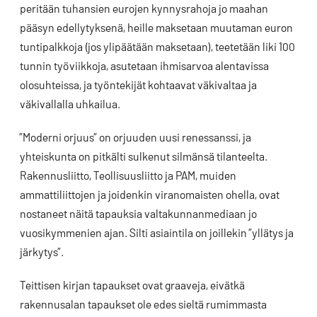
peritään tuhansien eurojen kynnysrahoja jo maahan
pääsyn edellytyksenä, heille maksetaan muutaman euron
tuntipalkkoja (jos ylipäätään maksetaan), teetetään liki 100
tunnin työviikkoja, asutetaan ihmisarvoa alentavissa
olosuhteissa, ja työntekijät kohtaavat väkivaltaa ja
väkivallalla uhkailua.
”Moderni orjuus” on orjuuden uusi renessanssi, ja
yhteiskunta on pitkälti sulkenut silmänsä tilanteelta.
Rakennusliitto, Teollisuusliitto ja PAM, muiden
ammattiliittojen ja joidenkin viranomaisten ohella, ovat
nostaneet näitä tapauksia valtakunnanmediaan jo
vuosikymmenien ajan. Silti asiaintila on joillekin ”yllätys ja
järkytys”.
Teittisen kirjan tapaukset ovat graaveja, eivätkä
rakennusalan tapaukset ole edes sieltä rumimmasta