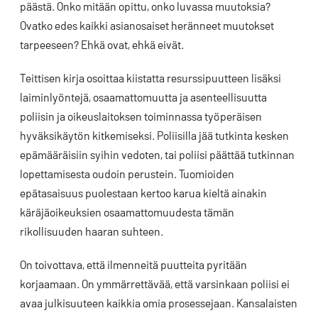
päästä. Onko mitään opittu, onko luvassa muutoksia?
Ovatko edes kaikki asianosaiset heränneet muutokset
tarpeeseen? Ehkä ovat, ehkä eivät.
Teittisen kirja osoittaa kiistatta resurssipuutteen lisäksi
laiminlyöntejä, osaamattomuutta ja asenteellisuutta
poliisin ja oikeuslaitoksen toiminnassa työperäisen
hyväksikäytön kitkemiseksi. Poliisilla jää tutkinta kesken
epämääräisiin syihin vedoten, tai poliisi päättää tutkinnan
lopettamisesta oudoin perustein. Tuomioiden
epätasaisuus puolestaan kertoo karua kieltä ainakin
käräjäoikeuksien osaamattomuudesta tämän
rikollisuuden haaran suhteen.
On toivottava, että ilmenneitä puutteita pyritään
korjaamaan. On ymmärrettävää, että varsinkaan poliisi ei
avaa julkisuuteen kaikkia omia prosessejaan. Kansalaisten