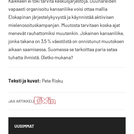
Kaikkeen ei toki tarvita keskusjärjestöjä. Duunareiden
vapaasti organisoitu kansanliike voisi ottaa mallia
Elokapinan järjestelykyvystä ja käynnistää aktiivisen
mielenosoituskampanjan. Muutosta tarvitaan koska ajat
menevät rauhattomiksi muutenkin. Jokainen kansanliike,
jonka takana on 3,5 % väestöstä on onnistunut muutoksen
aikaan saamisessa. Suomessa se tarkoittaa paria sataa
tuhatta ihmistä. Oletko mukana?
Teksti ja kuvat:
Pete Risku
Jaa
Jaa
Jako:
JAA ARTIKKELI
artikkeli
artikkeli
Jaa
Facebookissa
Blueskyssa
artikkeli
LinkedIn:ssä
UUSIMMAT