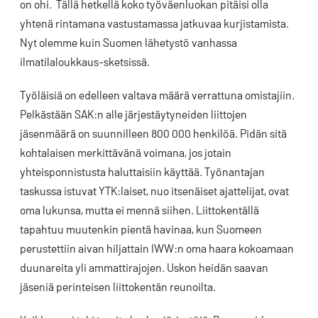
on ohi. Tällä hetkellä koko työväenluokan pitäisi olla
yhtenä rintamana vastustamassa jatkuvaa kurjistamista.
Nyt olemme kuin Suomen lähetystö vanhassa
ilmatilaloukkaus-sketsissä.
Työläisiä on edelleen valtava määrä verrattuna omistajiin.
Pelkästään SAK:n alle järjestäytyneiden liittojen
jäsenmäärä on suunnilleen 800 000 henkilöä. Pidän sitä
kohtalaisen merkittävänä voimana, jos jotain
yhteisponnistusta haluttaisiin käyttää. Työnantajan
taskussa istuvat YTK:laiset, nuo itsenäiset ajattelijat, ovat
oma lukunsa, mutta ei mennä siihen. Liittokentällä
tapahtuu muutenkin pientä havinaa, kun Suomeen
perustettiin aivan hiljattain IWW:n oma haara kokoamaan
duunareita yli ammattirajojen. Uskon heidän saavan
jäseniä perinteisen liittokentän reunoilta.