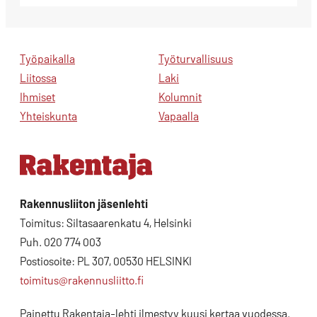
Työpaikalla
Työturvallisuus
Liitossa
Laki
Ihmiset
Kolumnit
Yhteiskunta
Vapaalla
Rakennusliiton jäsenlehti
Toimitus: Siltasaarenkatu 4, Helsinki
Puh. 020 774 003
Postiosoite: PL 307, 00530 HELSINKI
toimitus@rakennusliitto.fi
Painettu Rakentaja-lehti ilmestyy kuusi kertaa vuodessa.