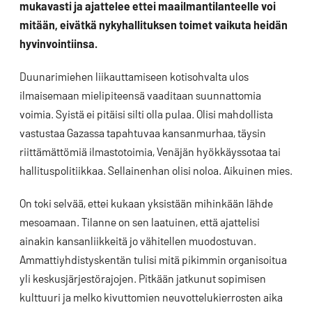
mukavasti ja ajattelee ettei maailmantilanteelle voi
mitään, eivätkä nykyhallituksen toimet vaikuta heidän
hyvinvointiinsa.
Duunarimiehen liikauttamiseen kotisohvalta ulos
ilmaisemaan mielipiteensä vaaditaan suunnattomia
voimia. Syistä ei pitäisi silti olla pulaa. Olisi mahdollista
vastustaa Gazassa tapahtuvaa kansanmurhaa, täysin
riittämättömiä ilmastotoimia, Venäjän hyökkäyssotaa tai
hallituspolitiikkaa. Sellainenhan olisi noloa. Aikuinen mies.
On toki selvää, ettei kukaan yksistään mihinkään lähde
mesoamaan. Tilanne on sen laatuinen, että ajattelisi
ainakin kansanliikkeitä jo vähitellen muodostuvan.
Ammattiyhdistyskentän tulisi mitä pikimmin organisoitua
yli keskusjärjestörajojen. Pitkään jatkunut sopimisen
kulttuuri ja melko kivuttomien neuvottelukierrosten aika