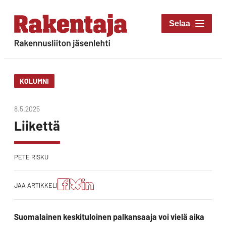
Siirry
suoraan
Rakentaja-lehti
sisältöön
Rakennusliiton
jäsenlehti
KOLUMNI
8.5.2025
Liikettä
PETE RISKU
Jaa
Jaa
Jako:
JAA ARTIKKELI
artikkeli
artikkeli
Jaa
Facebookissa
Blueskyssa
artikkeli
LinkedIn:ssä
Suomalainen keskituloinen palkansaaja voi vielä aika