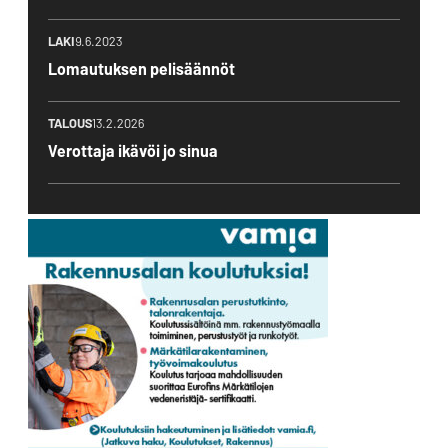
LAKI
9.6.2023
Lomautuksen pelisäännöt
TALOUS
13.2.2026
Verottaja ikävöi jo sinua