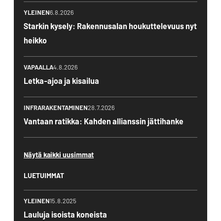
YLEINEN
6.8.2026
Starkin kysely: Rakennusalan houkuttelevuus nyt
heikko
VAPAALLA
4.8.2026
Letka-ajoa ja kisailua
INFRARAKENTAMINEN
28.7.2026
Vantaan ratikka: Kahden allianssin jättihanke
Näytä kaikki uusimmat
LUETUIMMAT
YLEINEN
15.8.2025
Lauluja isoista koneista