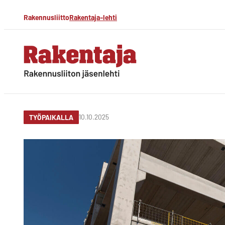
Siirry
Rakennusliitto
Rakentaja-lehti
suoraan
sisältöön
Rakentaja-lehti
Rakennusliiton
jäsenlehti
10.10.2025
TYÖPAIKALLA