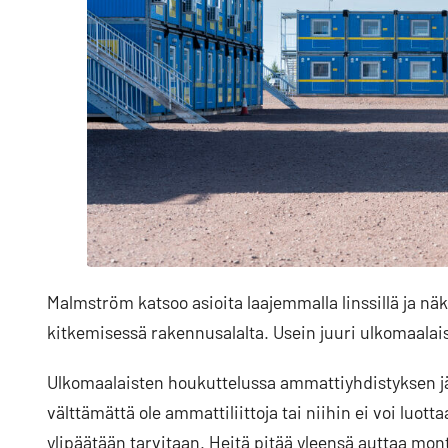
Malmström katsoo asioita laajemmalla linssillä ja nä
kitkemisessä rakennusalalta. Usein juuri ulkomaalais
Ulkomaalaisten houkuttelussa ammattiyhdistyksen jä
välttämättä ole ammattiliittoja tai niihin ei voi luottaa
ylipäätään tarvitaan. Heitä pitää yleensä auttaa mont