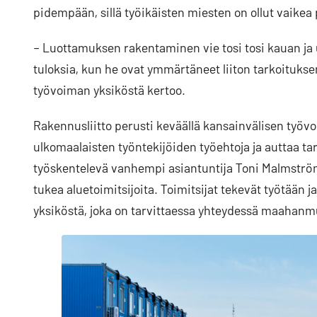
pidempään, sillä työikäisten miesten on ollut vaike
– Luottamuksen rakentaminen vie tosi tosi kauan ja u
tuloksia, kun he ovat ymmärtäneet liiton tarkoitukse
työvoiman yksiköstä kertoo.
Rakennusliitto perusti keväällä kansainvälisen työv
ulkomaalaisten työntekijöiden työehtoja ja auttaa tar
työskentelevä vanhempi asiantuntija Toni Malmström
tukea aluetoimitsijoita. Toimitsijat tekevät työtään
yksiköstä, joka on tarvittaessa yhteydessä maahanmu