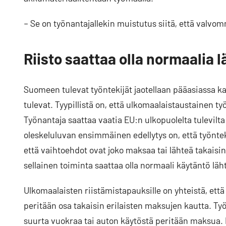
– Se on työnantajallekin muistutus siitä, että valvo
Riisto saattaa olla normaalia
Suomeen tulevat työntekijät jaotellaan pääasiassa k
tulevat. Tyypillistä on, että ulkomaalaistaustainen 
Työnantaja saattaa vaatia EU:n ulkopuolelta tulevilt
oleskeluluvan ensimmäinen edellytys on, että työnteki
että vaihtoehdot ovat joko maksaa tai lähteä takaisin.
sellainen toiminta saattaa olla normaali käytäntö lä
Ulkomaalaisten riistämistapauksille on yhteistä, että
peritään osa takaisin erilaisten maksujen kautta. T
suurta vuokraa tai auton käytöstä peritään maksua. K