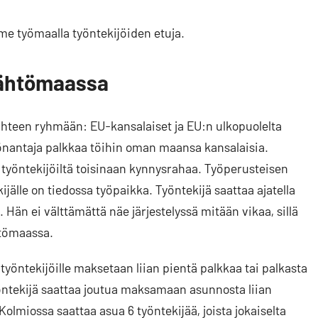
mme työmaalla työntekijöiden etuja.
 lähtömaassa
ahteen ryhmään: EU-kansalaiset ja EU:n ulkopuolelta
työnantaja palkkaa töihin oman maansa kansalaisia.
a työntekijöiltä toisinaan kynnysrahaa. Työperusteisen
jälle on tiedossa työpaikka. Työntekijä saattaa ajatella
 Hän ei välttämättä näe järjestelyssä mitään vikaa, sillä
htömaassa.
 työntekijöille maksetaan liian pientä palkkaa tai palkasta
yöntekijä saattaa joutua maksamaan asunnosta liian
olmiossa saattaa asua 6 työntekijää, joista jokaiselta