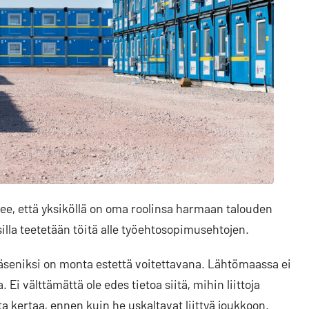
kee, että yksiköllä on oma roolinsa harmaan talouden
illa teetetään töitä alle työehtosopimusehtojen.
seniksi on monta estettä voitettavana. Lähtömaassa ei
. Ei välttämättä ole edes tietoa siitä, mihin liittoja
a kertaa, ennen kuin he uskaltavat liittyä joukkoon.