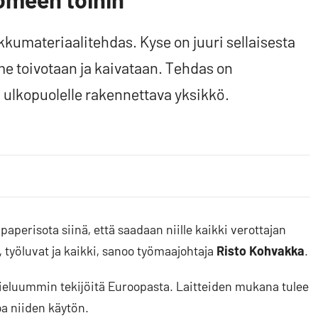
kkumateriaalitehdas. Kyse on juuri sellaisesta
e toivotaan ja kaivataan. Tehdas on
ulkopuolelle rakennettava yksikkö.
paperisota siinä, että saadaan niille kaikki verottajan
 työluvat ja kaikki, sanoo työmaajohtaja
Risto Kohvakka
.
mieluummin tekijöitä Euroopasta. Laitteiden mukana tulee
oa niiden käytön.