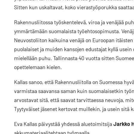
Sitten kun uskaltavat, koko vierastyöporukka saattaa 
Rakennusliitossa työskentelevä, viroa ja venäjää p
ymmärtämään suomalaista työehtosopimusta. Venäjä
Neuvostoliiton kaikuina venäjä on Euroopan itäisten
puolalaiset ja muiden kansojen edustajat kyllä usein
mielellään puhu. Tallinnasta 40 vuotta sitten Suome
opettelemaan kielen.
Kallas sanoo, että Rakennusliitolla on Suomessa hyvä m
varmistaa saavansa saman kuin suomalaisetkin työntek
arvostavat sitä, että saavat tarvittaessa neuvoja, 
Tyytyväiset jäsenet kertovat muillekin, ja usein sitä 
Eva Kallas päivystää yhdessä aluetoimitsija
Jarkko 
akkumateriaalitehtaan työmaalla.