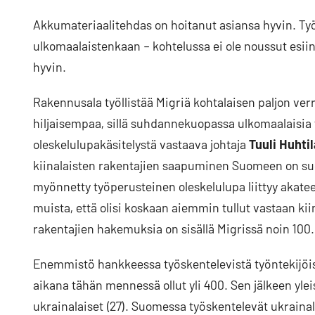
Akkumateriaalitehdas on hoitanut asiansa hyvin. T
ulkomaalaistenkaan – kohtelussa ei ole noussut esiin 
hyvin.
Rakennusala työllistää Migriä kohtalaisen paljon v
hiljaisempaa, sillä suhdannekuopassa ulkomaalaisia t
oleskelulupakäsitelystä vastaava johtaja
Tuuli Huhti
kiinalaisten rakentajien saapuminen Suomeen on suoras
myönnetty työperusteinen oleskelulupa liittyy akate
muista, että olisi koskaan aiemmin tullut vastaan ki
rakentajien hakemuksia on sisällä Migrissä noin 100.
Enemmistö hankkeessa työskentelevistä työntekijöistä
aikana tähän mennessä ollut yli 400. Sen jälkeen yleis
ukrainalaiset (27). Suomessa työskentelevät ukraina