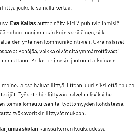
liittyä joukolla samalla kertaa.
uhuva
Eva Kallas
auttaa näitä kieliä puhuvia ihmisiä
ä puhuu moni muukin kuin venäläinen, sillä
 alueiden yhteinen kommunikointikieli. Ukrainalaiset,
 osaavat venäjää, vaikka eivät sitä ymmärrettävästi
en muuttanut Kallas on itsekin joutunut aikoinaan
aine, ja osa haluaa liittyä liittoon juuri siksi että haluaa
ijät. Työehtoihin liittyvän palvelun lisäksi he
miten toimia lomautuksen tai työttömyyden kohdatessa.
kautta työkaveritkin liittyvät mukaan.
Harjumaaskolan
kanssa kerran kuukaudessa