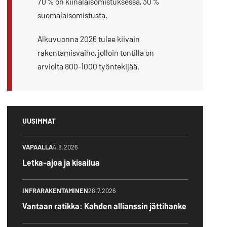
70 % on kiinalaisomistuksessa, 30 %
suomalaisomistusta.
Alkuvuonna 2026 tulee kiivain
rakentamisvaihe, jolloin tontilla on
arviolta 800-1000 työntekijää.
UUSIMMAT
VAPAALLA
4.8.2026
Letka-ajoa ja kisailua
INFRARAKENTAMINEN
28.7.2026
Vantaan ratikka: Kahden allianssin jättihanke