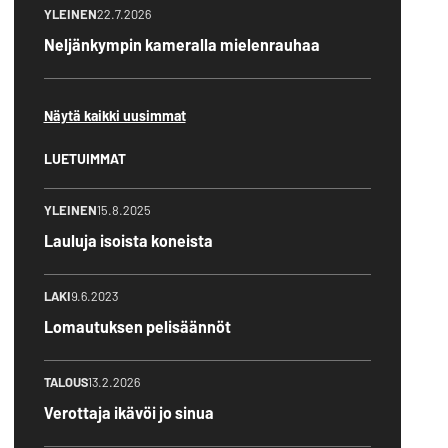
YLEINEN
22.7.2026
Neljänkympin kameralla mielenrauhaa
Näytä kaikki uusimmat
LUETUIMMAT
YLEINEN
15.8.2025
Lauluja isoista koneista
LAKI
9.6.2023
Lomautuksen pelisäännöt
TALOUS
13.2.2026
Verottaja ikävöi jo sinua