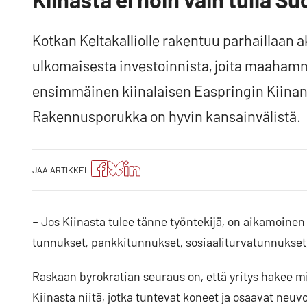
Kotkan Keltakalliolle rakentuu parhaillaan a
ulkomaisesta investoinnista, joita maahamm
ensimmäinen kiinalaisen Easpringin Kiinan 
Rakennusporukka on hyvin kansainvälistä.
Jaa
Jaa
Jako:
JAA ARTIKKELI
artikkeli
artikkeli
Jaa
Facebookissa
Blueskyssa
artikkeli
LinkedIn:ssä
– Jos Kiinasta tulee tänne työntekijä, on aikamoinen 
tunnukset, pankkitunnukset, sosiaaliturvatunnukset,
Raskaan byrokratian seuraus on, että yritys hakee 
Kiinasta niitä, jotka tuntevat koneet ja osaavat neuv