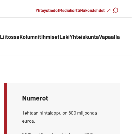
Haku
Yhteystiedot
Mediakortti
Näköislehdet
Liitossa
Kolumnit
Ihmiset
Laki
Yhteiskunta
Vapaalla
Numerot
Tehtaan hintalappu on 800 miljoonaa
euroa.