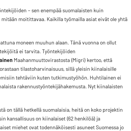
yöntekijöiden – sen enempää suomalaisten kuin
mitään moitittavaa. Kaikilla työmailla asiat eivät ole yhtä
errattuna moneen muuhun alaan. Tänä vuonna on ollut
ekijöitä ei tarvita. Työntekijöiden
lainen
Maahanmuuttovirastosta (Migri) kertoo, että
taan tilastoharvinaisuus, sillä yleisin kiinalaisille
emisiin tehtäviin kuten tutkimustyöhön. Huhtilainen ei
inalaista rakennustyöntekijähakemusta. Nyt kiinalaisten
 on tällä hetkellä suomalaisia, heitä on koko projektin
in kansallisuus on kiinalaiset (62 henkilöä) ja
laiset miehet ovat todennäköisesti asuneet Suomessa jo