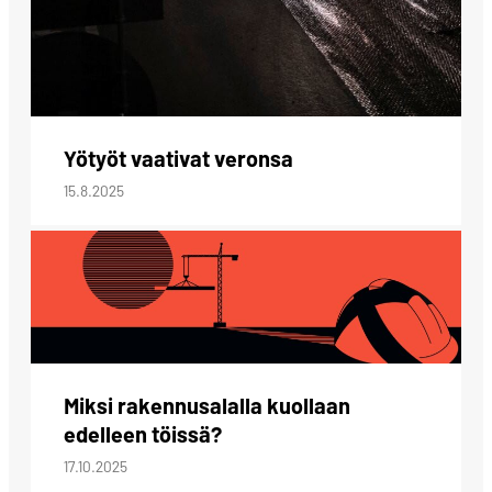
Yötyöt vaativat veronsa
15.8.2025
Miksi rakennusalalla kuollaan
edelleen töissä?
17.10.2025