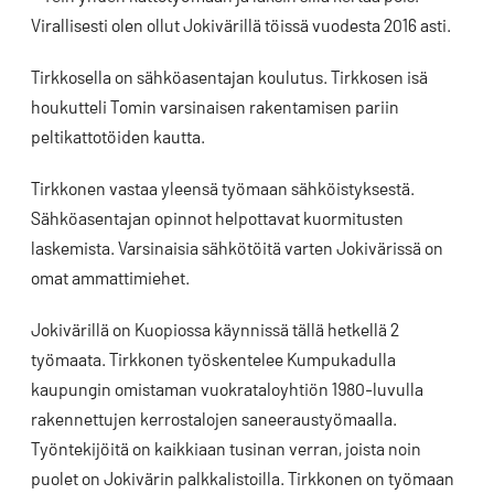
Virallisesti olen ollut Jokivärillä töissä vuodesta 2016 asti.
Tirkkosella on sähköasentajan koulutus. Tirkkosen isä
houkutteli Tomin varsinaisen rakentamisen pariin
peltikattotöiden kautta.
Tirkkonen vastaa yleensä työmaan sähköistyksestä.
Sähköasentajan opinnot helpottavat kuormitusten
laskemista. Varsinaisia sähkötöitä varten Jokivärissä on
omat ammattimiehet.
Jokivärillä on Kuopiossa käynnissä tällä hetkellä 2
työmaata. Tirkkonen työskentelee Kumpukadulla
kaupungin omistaman vuokrataloyhtiön 1980-luvulla
rakennettujen kerrostalojen saneeraustyömaalla.
Työntekijöitä on kaikkiaan tusinan verran, joista noin
puolet on Jokivärin palkkalistoilla. Tirkkonen on työmaan