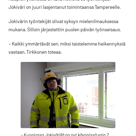
Jokiväri on juuri laajentanut toimintaansa Tampereelle.
Jokivärin työntekijät olivat syksyn mielenilmauksessa
mukana. Silloin järjestettiin puolen päivän työnseisaus.
– Kaikki ymmärtävät sen, miksi taistelemme heikennyksiä
vastaan, Tirkkonen toteaa.
– Kuopiossa Jokivärillä on nyt käynnissä vain 2