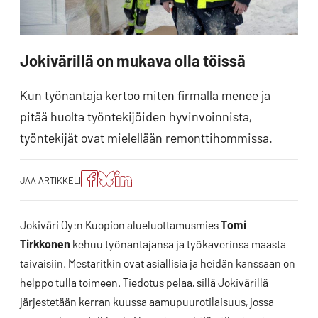
Jokivärillä on mukava olla töissä
Kun työnantaja kertoo miten firmalla menee ja
pitää huolta työntekijöiden hyvinvoinnista,
työntekijät ovat mielellään remonttihommissa.
Jaa
Jaa
Jako:
JAA ARTIKKELI
artikkeli
artikkeli
Jaa
Facebookissa
Blueskyssa
artikkeli
LinkedIn:ssä
Jokiväri Oy:n Kuopion alueluottamusmies
Tomi
Tirkkonen
kehuu työnantajansa ja työkaverinsa maasta
taivaisiin. Mestaritkin ovat asiallisia ja heidän kanssaan on
helppo tulla toimeen. Tiedotus pelaa, sillä Jokivärillä
järjestetään kerran kuussa aamupuurotilaisuus, jossa