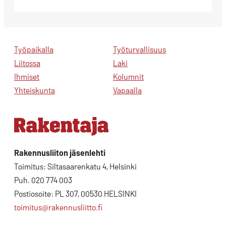
Työpaikalla
Työturvallisuus
Liitossa
Laki
Ihmiset
Kolumnit
Yhteiskunta
Vapaalla
Rakennusliiton jäsenlehti
Toimitus: Siltasaarenkatu 4, Helsinki
Puh. 020 774 003
Postiosoite: PL 307, 00530 HELSINKI
toimitus@rakennusliitto.fi