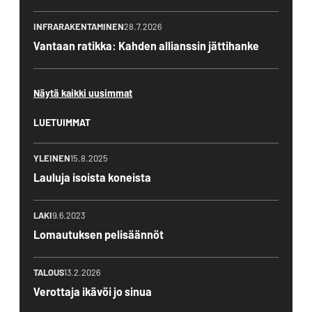
INFRARAKENTAMINEN
28.7.2026
Vantaan ratikka: Kahden allianssin jättihanke
Näytä kaikki uusimmat
LUETUIMMAT
YLEINEN
15.8.2025
Lauluja isoista koneista
LAKI
9.6.2023
Lomautuksen pelisäännöt
TALOUS
13.2.2026
Verottaja ikävöi jo sinua