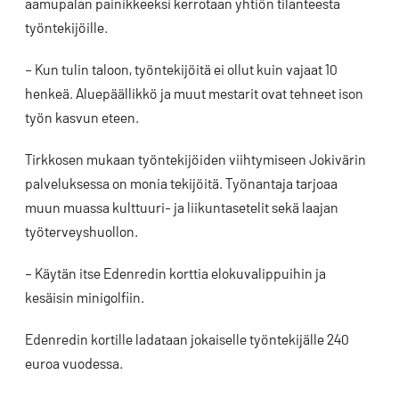
aamupalan painikkeeksi kerrotaan yhtiön tilanteesta
työntekijöille.
– Kun tulin taloon, työntekijöitä ei ollut kuin vajaat 10
henkeä. Aluepäällikkö ja muut mestarit ovat tehneet ison
työn kasvun eteen.
Tirkkosen mukaan työntekijöiden viihtymiseen Jokivärin
palveluksessa on monia tekijöitä. Työnantaja tarjoaa
muun muassa kulttuuri- ja liikuntasetelit sekä laajan
työterveyshuollon.
– Käytän itse Edenredin korttia elokuvalippuihin ja
kesäisin minigolfiin.
Edenredin kortille ladataan jokaiselle työntekijälle 240
euroa vuodessa.