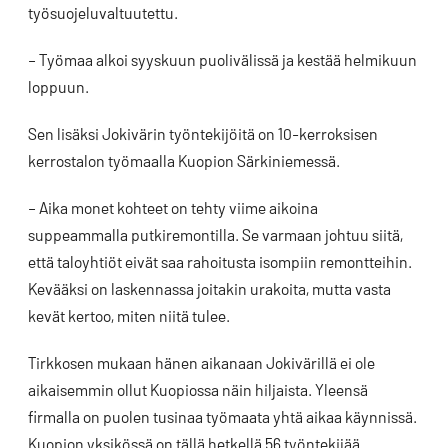
työsuojeluvaltuutettu.
– Työmaa alkoi syyskuun puolivälissä ja kestää helmikuun
loppuun.
Sen lisäksi Jokivärin työntekijöitä on 10-kerroksisen
kerrostalon työmaalla Kuopion Särkiniemessä.
– Aika monet kohteet on tehty viime aikoina
suppeammalla putkiremontilla. Se varmaan johtuu siitä,
että taloyhtiöt eivät saa rahoitusta isompiin remontteihin.
Kevääksi on laskennassa joitakin urakoita, mutta vasta
kevät kertoo, miten niitä tulee.
Tirkkosen mukaan hänen aikanaan Jokivärillä ei ole
aikaisemmin ollut Kuopiossa näin hiljaista. Yleensä
firmalla on puolen tusinaa työmaata yhtä aikaa käynnissä.
Kuopion yksikössä on tällä hetkellä 56 työntekijää.