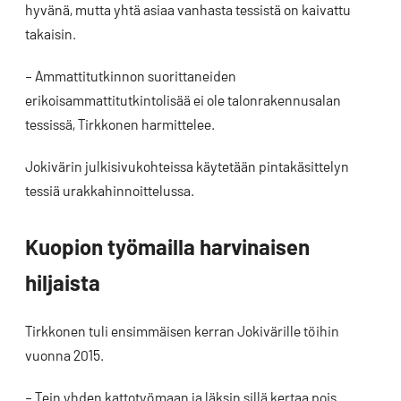
hyvänä, mutta yhtä asiaa vanhasta tessistä on kaivattu
takaisin.
– Ammattitutkinnon suorittaneiden
erikoisammattitutkintolisää ei ole talonrakennusalan
tessissä, Tirkkonen harmittelee.
Jokivärin julkisivukohteissa käytetään pintakäsittelyn
tessiä urakkahinnoittelussa.
Kuopion työmailla harvinaisen
hiljaista
Tirkkonen tuli ensimmäisen kerran Jokivärille töihin
vuonna 2015.
– Tein yhden kattotyömaan ja läksin sillä kertaa pois.