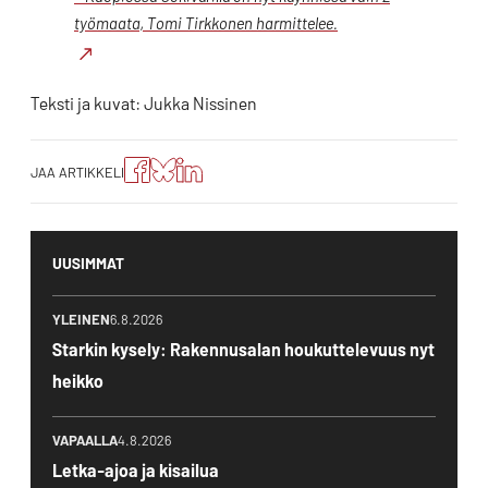
työmaata, Tomi Tirkkonen harmittelee.
Teksti ja kuvat: Jukka Nissinen
Jaa
Jaa
Jako:
JAA ARTIKKELI
artikkeli
artikkeli
Jaa
Facebookissa
Blueskyssa
artikkeli
LinkedIn:ssä
UUSIMMAT
YLEINEN
6.8.2026
Starkin kysely: Rakennusalan houkuttelevuus nyt
heikko
VAPAALLA
4.8.2026
Letka-ajoa ja kisailua