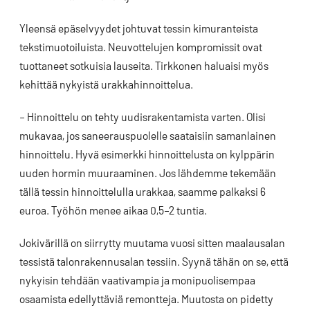
Yleensä epäselvyydet johtuvat tessin kimuranteista
tekstimuotoiluista. Neuvottelujen kompromissit ovat
tuottaneet sotkuisia lauseita. Tirkkonen haluaisi myös
kehittää nykyistä urakkahinnoittelua.
– Hinnoittelu on tehty uudisrakentamista varten. Olisi
mukavaa, jos saneerauspuolelle saataisiin samanlainen
hinnoittelu. Hyvä esimerkki hinnoittelusta on kylppärin
uuden hormin muuraaminen. Jos lähdemme tekemään
tällä tessin hinnoittelulla urakkaa, saamme palkaksi 6
euroa. Työhön menee aikaa 0,5–2 tuntia.
Jokivärillä on siirrytty muutama vuosi sitten maalausalan
tessistä talonrakennusalan tessiin. Syynä tähän on se, että
nykyisin tehdään vaativampia ja monipuolisempaa
osaamista edellyttäviä remontteja. Muutosta on pidetty