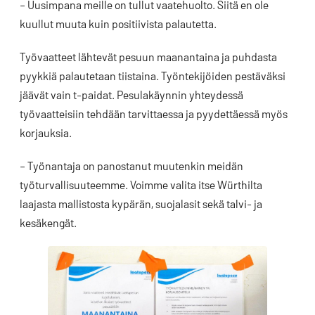
– Uusimpana meille on tullut vaatehuolto. Siitä en ole
kuullut muuta kuin positiivista palautetta.
Työvaatteet lähtevät pesuun maanantaina ja puhdasta
pyykkiä palautetaan tiistaina. Työntekijöiden pestäväksi
jäävät vain t-paidat. Pesulakäynnin yhteydessä
työvaatteisiin tehdään tarvittaessa ja pyydettäessä myös
korjauksia.
– Työnantaja on panostanut muutenkin meidän
työturvallisuuteemme. Voimme valita itse Würthilta
laajasta mallistosta kypärän, suojalasit sekä talvi- ja
kesäkengät.