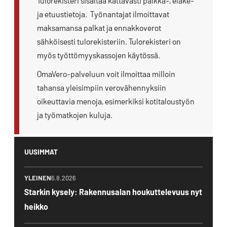
Tulorekisteri sisältää kattavasti palkka-, eläke-
ja etuustietoja. Työnantajat ilmoittavat
maksamansa palkat ja ennakkoverot
sähköisesti tulorekisteriin. Tulorekisteri on
myös työttömyyskassojen käytössä.
OmaVero-palveluun voit ilmoittaa milloin
tahansa yleisimpiin verovähennyksiin
oikeuttavia menoja, esimerkiksi kotitaloustyön
ja työmatkojen kuluja.
UUSIMMAT
YLEINEN
6.8.2026
Starkin kysely: Rakennusalan houkuttelevuus nyt
heikko