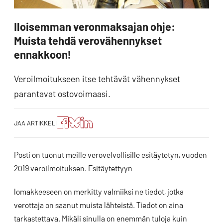
Iloisemman veronmaksajan ohje:
Muista tehdä verovähennykset
ennakkoon!
Veroilmoitukseen itse tehtävät vähennykset
parantavat ostovoimaasi.
Jaa
Jaa
Jako:
JAA ARTIKKELI
artikkeli
artikkeli
Jaa
Facebookissa
Blueskyssa
artikkeli
LinkedIn:ssä
Posti on tuonut meille verovelvollisille esitäytetyn, vuoden
2019 veroilmoituksen. Esitäytettyyn
lomakkeeseen on merkitty valmiiksi ne tiedot, jotka
verottaja on saanut muista lähteistä. Tiedot on aina
tarkastettava. Mikäli sinulla on enemmän tuloja kuin