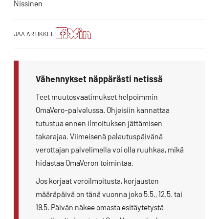
Nissinen
Jaa
Jaa
Jako:
JAA ARTIKKELI
artikkeli
artikkeli
Jaa
Facebookissa
Blueskyssa
artikkeli
LinkedIn:ssä
Vähennykset näppärästi netissä
Teet muutosvaatimukset helpoimmin
OmaVero-palvelussa. Ohjeisiin kannattaa
tutustua ennen ilmoituksen jättämisen
takarajaa. Viimeisenä palautuspäivänä
verottajan palvelimella voi olla ruuhkaa, mikä
hidastaa OmaVeron toimintaa.
Jos korjaat veroilmoitusta, korjausten
määräpäivä on tänä vuonna joko 5.5., 12.5. tai
19.5. Päivän näkee omasta esitäytetystä