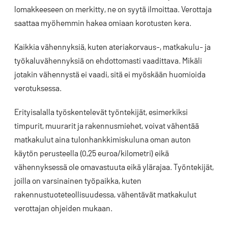
lomakkeeseen on merkitty, ne on syytä ilmoittaa. Verottaja
saattaa myöhemmin hakea omiaan korotusten kera.
Kaikkia vähennyksiä, kuten ateriakorvaus-, matkakulu- ja
työkaluvähennyksiä on ehdottomasti vaadittava. Mikäli
jotakin vähennystä ei vaadi, sitä ei myöskään huomioida
verotuksessa.
Erityisalalla työskentelevät työntekijät, esimerkiksi
timpurit, muurarit ja rakennusmiehet, voivat vähentää
matkakulut aina tulonhankkimiskuluna oman auton
käytön perusteella (0,25 euroa/kilometri) eikä
vähennyksessä ole omavastuuta eikä ylärajaa. Työntekijät,
joilla on varsinainen työpaikka, kuten
rakennustuoteteollisuudessa, vähentävät matkakulut
verottajan ohjeiden mukaan.