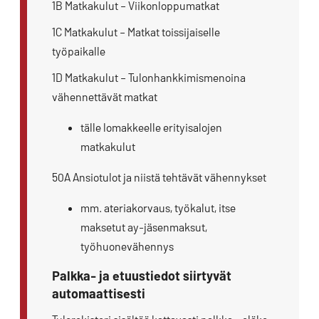
1B Matkakulut – Viikonloppumatkat
1C Matkakulut – Matkat toissijaiselle
työpaikalle
1D Matkakulut – Tulonhankkimismenoina
vähennettävät matkat
tälle lomakkeelle erityisalojen
matkakulut
50A Ansiotulot ja niistä tehtävät vähennykset
mm. ateriakorvaus, työkalut, itse
maksetut ay-jäsenmaksut,
työhuonevähennys
Palkka- ja etuustiedot siirtyvät
automaattisesti