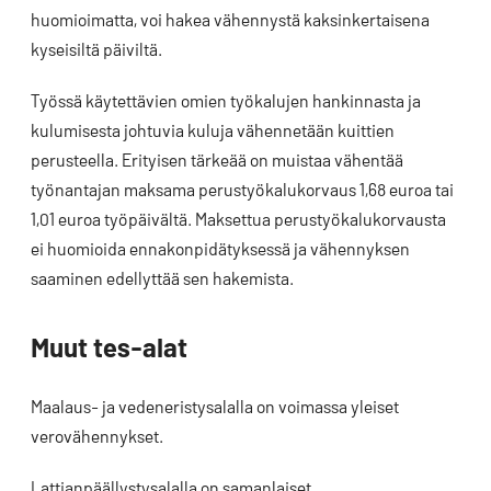
huomioimatta, voi hakea vähennystä kaksinkertaisena
kyseisiltä päiviltä.
Työssä käytettävien omien työkalujen hankinnasta ja
kulumisesta johtuvia kuluja vähennetään kuittien
perusteella. Erityisen tärkeää on muistaa vähentää
työnantajan maksama perustyökalukorvaus 1,68 euroa tai
1,01 euroa työpäivältä. Maksettua perustyökalukorvausta
ei huomioida ennakonpidätyksessä ja vähennyksen
saaminen edellyttää sen hakemista.
Muut tes-alat
Maalaus- ja vedeneristysalalla on voimassa yleiset
verovähennykset.
Lattianpäällystysalalla on samanlaiset