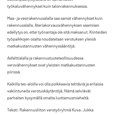
työkaluvähennykset kuin talonrakennuksessa.
Maa- ja vesirakennusalalla saa samat vähennykset kuin
rakennusalalla. Ateriakorvausvähennyksen saamisen
edellytys on, ettei työnantaja ole sitä maksanut. Kiinteiden
työpaikkojen osalta noudatetaan verotuksen yleisiä
matkakustannusten vähennyssääntöjä.
Asfalttialalla ja rakennustuoteteollisuudessa
verovähennykset ovat yleisten matkakustannusten
piirissä.
Kaikilla tes-aloilla voi olla poikkeavia tehtäviä ja erilaisia
vakiintuneita verotuskäytäntöjä. Nämä selviävät
parhaiten kysymällä omalta luottamusmieheltä.
Teksti: Rakennusliiton verotyöryhmä Kuva: Jukka