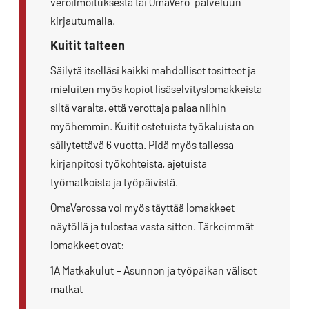
veroilmoituksesta tai OmaVero-palveluun
kirjautumalla.
Kuitit talteen
Säilytä itselläsi kaikki mahdolliset tositteet ja
mieluiten myös kopiot lisäselvityslomakkeista
siltä varalta, että verottaja palaa niihin
myöhemmin. Kuitit ostetuista työkaluista on
säilytettävä 6 vuotta. Pidä myös tallessa
kirjanpitosi työkohteista, ajetuista
työmatkoista ja työpäivistä.
OmaVerossa voi myös täyttää lomakkeet
näytöllä ja tulostaa vasta sitten. Tärkeimmät
lomakkeet ovat:
1A Matkakulut – Asunnon ja työpaikan väliset
matkat