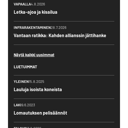
VAPAALLA
4.8.2026
Letka-ajoa ja kisailua
INFRARAKENTAMINEN
28.7.2026
Vantaan ratikka: Kahden allianssin jättihanke
Näytä kaikki uusimmat
LUETUIMMAT
YLEINEN
15.8.2025
Lauluja isoista koneista
LAKI
9.6.2023
Lomautuksen pelisäännöt