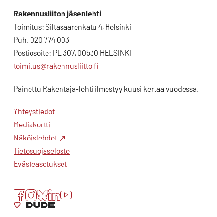
Rakennusliiton jäsenlehti
Toimitus: Siltasaarenkatu 4, Helsinki
Puh. 020 774 003
Postiosoite: PL 307, 00530 HELSINKI
toimitus@rakennusliitto.fi
Painettu Rakentaja-lehti ilmestyy kuusi kertaa vuodessa.
Yhteystiedot
Mediakortti
Näköislehdet
Tietosuojaseloste
Evästeasetukset
Facebook
Instagram
Bluesky
LinkedIn
YouTube