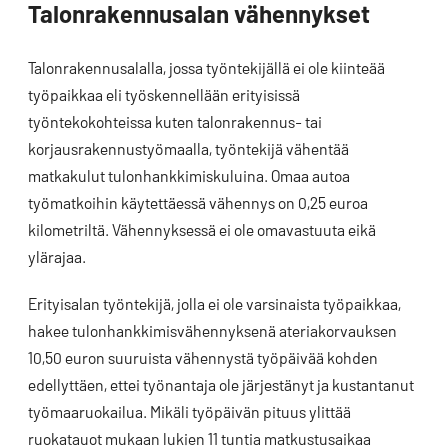
Talonrakennusalan vähennykset
Talonrakennusalalla, jossa työntekijällä ei ole kiinteää
työpaikkaa eli työskennellään erityisissä
työntekokohteissa kuten talonrakennus- tai
korjausrakennustyömaalla, työntekijä vähentää
matkakulut tulonhankkimiskuluina. Omaa autoa
työmatkoihin käytettäessä vähennys on 0,25 euroa
kilometriltä. Vähennyksessä ei ole omavastuuta eikä
ylärajaa.
Erityisalan työntekijä, jolla ei ole varsinaista työpaikkaa,
hakee tulonhankkimisvähennyksenä ateriakorvauksen
10,50 euron suuruista vähennystä työpäivää kohden
edellyttäen, ettei työnantaja ole järjestänyt ja kustantanut
työmaaruokailua. Mikäli työpäivän pituus ylittää
ruokatauot mukaan lukien 11 tuntia matkustusaikaa