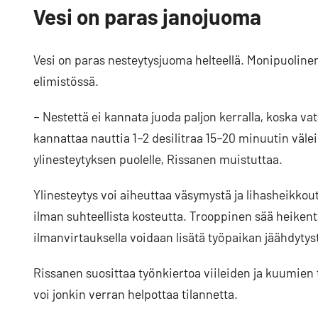
Vesi on paras janojuoma
Vesi on paras nesteytysjuoma helteellä. Monipuoline
elimistössä.
– Nestettä ei kannata juoda paljon kerralla, koska va
kannattaa nauttia 1–2 desilitraa 15–20 minuutin välein.
ylinesteytyksen puolelle, Rissanen muistuttaa.
Ylinesteytys voi aiheuttaa väsymystä ja lihasheikko
ilman suhteellista kosteutta. Trooppinen sää heikentä
ilmanvirtauksella voidaan lisätä työpaikan jäähdytys
Rissanen suosittaa työnkiertoa viileiden ja kuumien ty
voi jonkin verran helpottaa tilannetta.