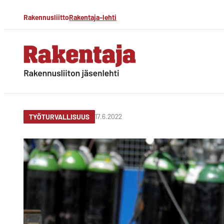
Siirry
Rakennusliitto
Rakentaja-lehti
suoraan
sisältöön
Rakentaja-lehti
Rakennusliiton
jäsenlehti
17.6.2022
TYÖTURVALLISUUS