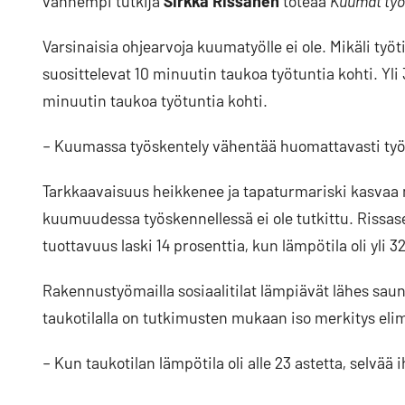
vanhempi tutkija
Sirkka Rissanen
toteaa
Kuumat työ
Varsinaisia ohjearvoja kuumatyölle ei ole. Mikäli työt
suosittelevat 10 minuutin taukoa työtuntia kohti. Yli
minuutin taukoa työtuntia kohti.
– Kuumassa työskentely vähentää huomattavasti työnt
Tarkkaavaisuus heikkenee ja tapaturmariski kasvaa
kuumuudessa työskennellessä ei ole tutkittu. Riss
tuottavuus laski 14 prosenttia, kun lämpötila oli yli 32
Rakennustyömailla sosiaalitilat lämpiävät lähes sauna
taukotilalla on tutkimusten mukaan iso merkitys eli
– Kun taukotilan lämpötila oli alle 23 astetta, selvää