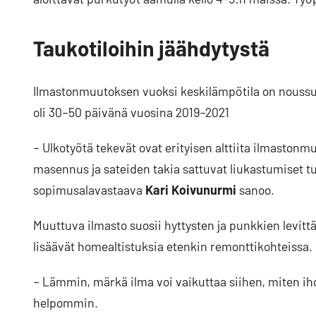
Taukotiloihin jäähdytystä
Ilmastonmuutoksen vuoksi keskilämpötila on noussut
oli 30–50 päivänä vuosina 2019–2021
– Ulkotyötä tekevät ovat erityisen alttiita ilmastonm
masennus ja sateiden takia sattuvat liukastumiset t
sopimusalavastaava
Kari Koivunurmi
sanoo.
Muuttuva ilmasto suosii hyttysten ja punkkien levit
lisäävät homealtistuksia etenkin remonttikohteissa.
– Lämmin, märkä ilma voi vaikuttaa siihen, miten iho
helpommin.