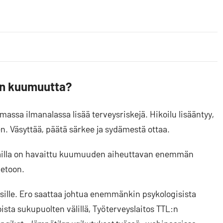
än kuumuutta?
ssa ilmanalassa lisää terveysriskejä. Hikoilu lisääntyy,
n. Väsyttää, päätä särkee ja sydämestä ottaa.
iailla on havaittu kuumuuden aiheuttavan enemmän
ietoon.
sille. Ero saattaa johtua enemmänkin psykologisista
roista sukupuolten välillä, Työterveyslaitos TTL:n