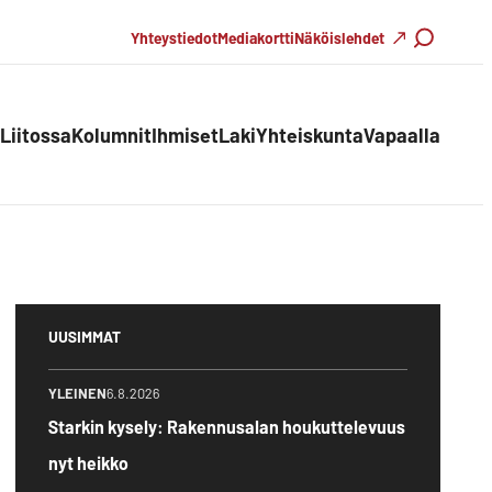
Haku
Yhteystiedot
Mediakortti
Näköislehdet
Liitossa
Kolumnit
Ihmiset
Laki
Yhteiskunta
Vapaalla
UUSIMMAT
YLEINEN
6.8.2026
Starkin kysely: Rakennusalan houkuttelevuus
nyt heikko