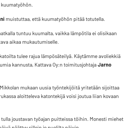
aa kuumatyöhön.
ni
muistuttaa, että kuumatyöhön pitää totutella.
atkalla tuntuu kuumalta, vaikka lämpötila ei olisikaan
tava aikaa mukautumiselle.
atoilta tulee rajua lämpösäteilyä. Käytämme avoliekkiä
umia kannusta, Kattava Oy:n toimitusjohtaja
Jarno
Mikkolan mukaan uusia työntekijöitä yritetään sijoittaa
ukassa aloitteleva katontekijä voisi joutua liian kovaan
 tulla joustavan työajan puitteissa töihin. Monesti miehet
ivä päättyy silloin jo puolilta päivin.