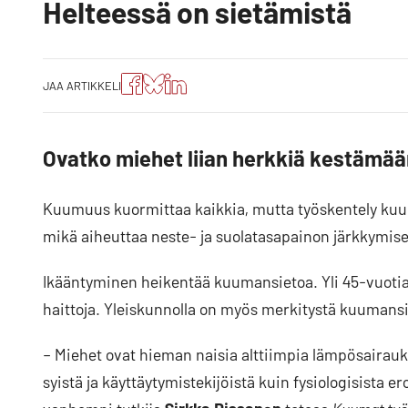
Helteessä on sietämistä
Jaa
Jaa
Jako:
JAA ARTIKKELI
artikkeli
artikkeli
Jaa
Facebookissa
Blueskyssa
artikkeli
LinkedIn:ssä
Ovatko miehet liian herkkiä kestämä
Kuumuus kuormittaa kaikkia, mutta työskentely kuuma
mikä aiheuttaa neste- ja suolatasapainon järkkymise
Ikääntyminen heikentää kuumansietoa. Yli 45-vuot
haittoja. Yleiskunnolla on myös merkitystä kuumans
– Miehet ovat hieman naisia alttiimpia lämpösairauk
syistä ja käyttäytymistekijöistä kuin fysiologisista e