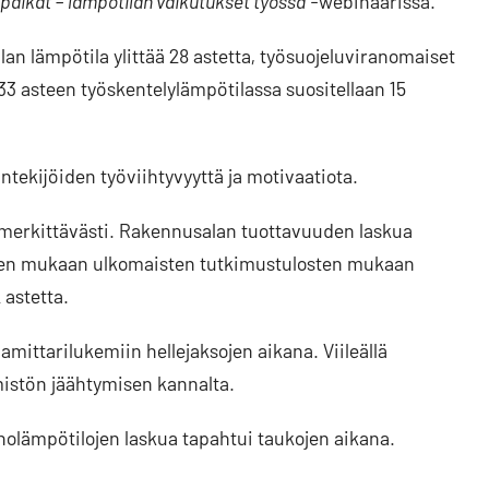
paikat – lämpötilan vaikutukset työssä
-webinaarissa.
ilan lämpötila ylittää 28 astetta, työsuojeluviranomaiset
 33 asteen työskentelylämpötilassa suositellaan 15
ekijöiden työviihtyvyyttä ja motivaatiota.
 merkittävästi. Rakennusalan tuottavuuden laskua
asen mukaan ulkomaisten tutkimustulosten mukaan
 astetta.
mittarilukemiin hellejaksojen aikana. Viileällä
mistön jäähtymisen kannalta.
 iholämpötilojen laskua tapahtui taukojen aikana.