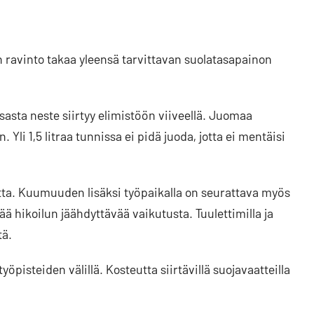
n ravinto takaa yleensä tarvittavan suolatasapainon
tsasta neste siirtyy elimistöön viiveellä. Juomaa
 Yli 1,5 litraa tunnissa ei pidä juoda, jotta ei mentäisi
utta. Kuumuuden lisäksi työpaikalla on seurattava myös
ä hikoilun jäähdyttävää vaikutusta. Tuulettimilla ja
tä.
öpisteiden välillä. Kosteutta siirtävillä suojavaatteilla