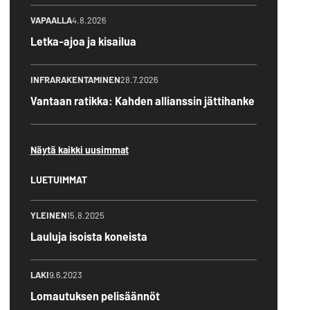
VAPAALLA
4.8.2026
Letka-ajoa ja kisailua
INFRARAKENTAMINEN
28.7.2026
Vantaan ratikka: Kahden allianssin jättihanke
Näytä kaikki uusimmat
LUETUIMMAT
YLEINEN
15.8.2025
Lauluja isoista koneista
LAKI
9.6.2023
Lomautuksen pelisäännöt