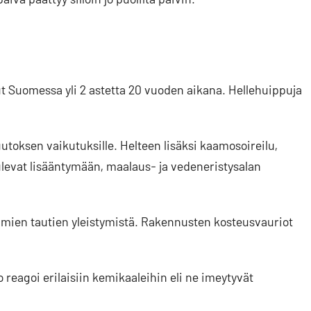
 Suomessa yli 2 astetta 20 vuoden aikana. Hellehuippuja
uutoksen vaikutuksille. Helteen lisäksi kaamosoireilu,
ulevat lisääntymään, maalaus- ja vedeneristysalan
tämien tautien yleistymistä. Rakennusten kosteusvauriot
 reagoi erilaisiin kemikaaleihin eli ne imeytyvät