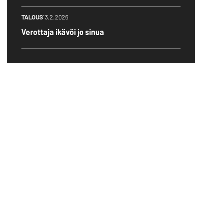
TALOUS
13.2.2026
Verottaja ikävöi jo sinua