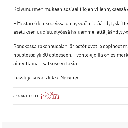
Koivunurmen mukaan sosiaalitilojen viilennyksessä 
– Mestareiden kopeissa on nykyään jo jäähdytyslaitt
asetuksen uudistustyössä haluamme, että jäähdytyk
Ranskassa rakennusalan järjestöt ovat jo sopineet m
noustessa yli 30 asteeseen. Työntekijöillä on esimer
aiheuttaman katkoksen takia.
Teksti ja kuva: Jukka Nissinen
Jaa
Jaa
Jako:
JAA ARTIKKELI
artikkeli
artikkeli
Jaa
Facebookissa
Blueskyssa
artikkeli
LinkedIn:ssä