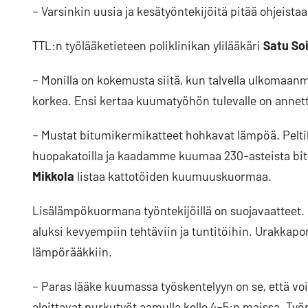
– Varsinkin uusia ja kesätyöntekijöitä pitää ohjeist
TTL:n työlääketieteen poliklinikan ylilääkäri
Satu Soi
– Monilla on kokemusta siitä, kun talvella ulkomaanm
korkea. Ensi kertaa kuumatyöhön tulevalle on annet
– Mustat bitumikermikatteet hohkavat lämpöä. Peltik
huopakatoilla ja kaadamme kuumaa 230-asteista bit
Mikkola
listaa kattotöiden kuumuuskuormaa.
Lisälämpökuormana työntekijöillä on suojavaatteet. 
aluksi kevyempiin tehtäviin ja tuntitöihin. Urakkapor
lämpörääkkiin.
– Paras lääke kuumassa työskentelyyn on se, että voi
aloittavat purkutyöt aamulla kello 4–5:n maissa. Työpä