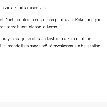
on vielä kehittämisen varaa.
eet. Miehistötiloista ne yleensä puuttuvat. Rakennustyön
sen tarve huomioidaan jatkossa.
ääräyksistä, jotka otetaan käyttöön ulkolämpötilan
kiksi mahdollista saada työttömyyskorvausta helleaallon