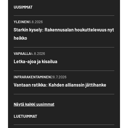
UUSIMMAT
YLEINEN
6.8.2026
Starkin kysely: Rakennusalan houkuttelevuus nyt
heikko
VAPAALLA
4.8.2026
Letka-ajoa ja kisailua
INFRARAKENTAMINEN
28.7.2026
Vantaan ratikka: Kahden allianssin jättihanke
Näytä kaikki uusimmat
LUETUIMMAT