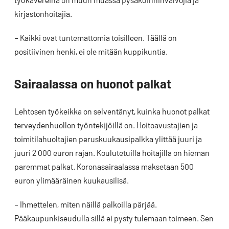
kirjastonhoitajia.
– Kaikki ovat tuntemattomia toisilleen. Täällä on
positiivinen henki, ei ole mitään kuppikuntia.
Sairaalassa on huonot palkat
Lehtosen työkeikka on selventänyt, kuinka huonot palkat
terveydenhuollon työntekijöillä on. Hoitoavustajien ja
toimitilahuoltajien peruskuukausipalkka ylittää juuri ja
juuri 2 000 euron rajan. Koulutetuilla hoitajilla on hieman
paremmat palkat. Koronasairaalassa maksetaan 500
euron ylimääräinen kuukausilisä.
– Ihmettelen, miten näillä palkoilla pärjää.
Pääkaupunkiseudulla sillä ei pysty tulemaan toimeen. Sen