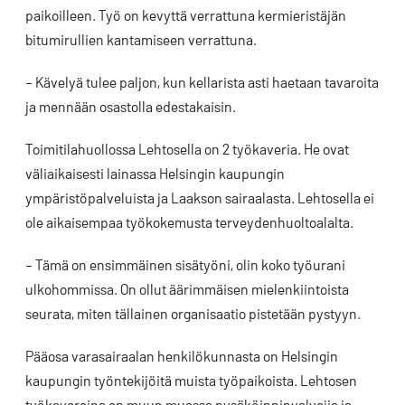
paikoilleen. Työ on kevyttä verrattuna kermieristäjän
bitumirullien kantamiseen verrattuna.
– Kävelyä tulee paljon, kun kellarista asti haetaan tavaroita
ja mennään osastolla edestakaisin.
Toimitilahuollossa Lehtosella on 2 työkaveria. He ovat
väliaikaisesti lainassa Helsingin kaupungin
ympäristöpalveluista ja Laakson sairaalasta. Lehtosella ei
ole aikaisempaa työkokemusta terveydenhuoltoalalta.
– Tämä on ensimmäinen sisätyöni, olin koko työurani
ulkohommissa. On ollut äärimmäisen mielenkiintoista
seurata, miten tällainen organisaatio pistetään pystyyn.
Pääosa varasairaalan henkilökunnasta on Helsingin
kaupungin työntekijöitä muista työpaikoista. Lehtosen
työkavereina on muun muassa pysäköinninvalvojia ja