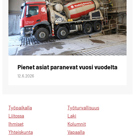
Pienet asiat paranevat vuosi vuodelta
12.6.2026
Työpaikalla
Työturvallisuus
Liitossa
Laki
Ihmiset
Kolumnit
Yhteiskunta
Vapaalla