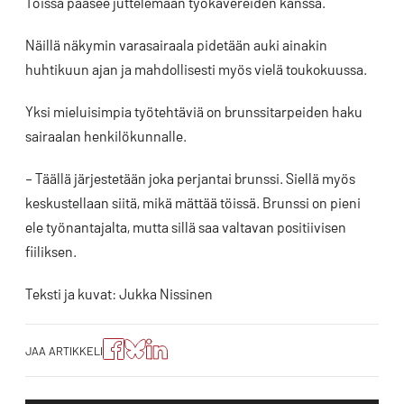
Töissä pääsee juttelemaan työkavereiden kanssa.
Näillä näkymin varasairaala pidetään auki ainakin
huhtikuun ajan ja mahdollisesti myös vielä toukokuussa.
Yksi mieluisimpia työtehtäviä on brunssitarpeiden haku
sairaalan henkilökunnalle.
– Täällä järjestetään joka perjantai brunssi. Siellä myös
keskustellaan siitä, mikä mättää töissä. Brunssi on pieni
ele työnantajalta, mutta sillä saa valtavan positiivisen
fiiliksen.
Teksti ja kuvat: Jukka Nissinen
Jaa
Jaa
Jako:
JAA ARTIKKELI
artikkeli
artikkeli
Jaa
Facebookissa
Blueskyssa
artikkeli
LinkedIn:ssä