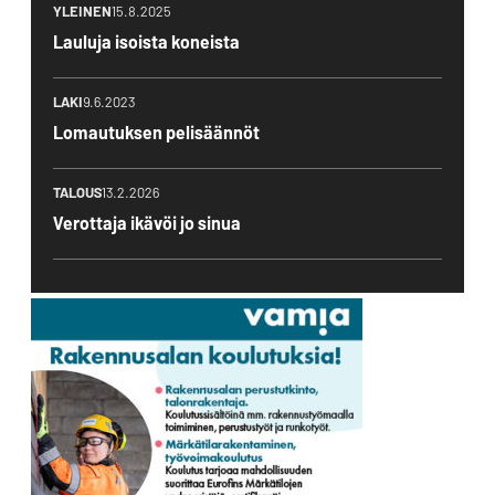
YLEINEN
15.8.2025
Lauluja isoista koneista
LAKI
9.6.2023
Lomautuksen pelisäännöt
TALOUS
13.2.2026
Verottaja ikävöi jo sinua