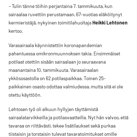
– Tulin tänne töihin perjantaina 7. tammikuuta, kun
sairaalaa ruvettiin perustamaan, 67-vuotias eläköitynyt
kermieristäjä, nykyinen toimitilahuoltaja
Heikki Lehtonen
kertoo.
Varasairaala käynnistettiin koronapandemian
pahentuessa omikronmuunnoksen takia. Ensimmäiset
potilaat otettiin sisään sairaalaan jo seuraavana
maanantaina 10. tammikuuta. Varasairaalan
ykkösosastolla on 62 potilaspaikkaa. Toinen 25-
paikkainen osasto odottaa valmiudessa, mutta sitä ei ole
otettu käyttöön.
Lehtosen työ oli alkuun hyllyjen täyttämistä
sairaalatarvikkeilla ja potilasvaatteilla. Nyt hän valvoo, että
tavaraa on riittävästi, tekee lisätilaukset sekä purkaa
tiistaisin ja torstaisin tulevat tavaratoimitukset omille