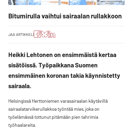
Bitumirulla vaihtui sairaalan rullakkoon
Jaa
Jaa
Jako:
JAA ARTIKKELI
artikkeli
artikkeli
Jaa
Facebookissa
Blueskyssa
artikkeli
LinkedIn:ssä
Heikki Lehtonen on ensimmäistä kertaa
sisätöissä. Työpaikkana Suomen
ensimmäinen koronan takia käynnistetty
sairaala.
Helsingissä Herttoniemen varasairaalan käytävillä
sairaalatarvikerullakkoa työntää mies, joka on
työelämässä tottunut pitämään pien tahrimia
työhaalareita.