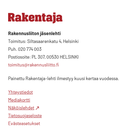
Rakennusliiton jäsenlehti
Toimitus: Siltasaarenkatu 4, Helsinki
Puh. 020 774 003
Postiosoite: PL 307, 00530 HELSINKI
toimitus@rakennusliitto.fi
Painettu Rakentaja-lehti ilmestyy kuusi kertaa vuodessa.
Yhteystiedot
Mediakortti
Näköislehdet
Tietosuojaseloste
Evästeasetukset