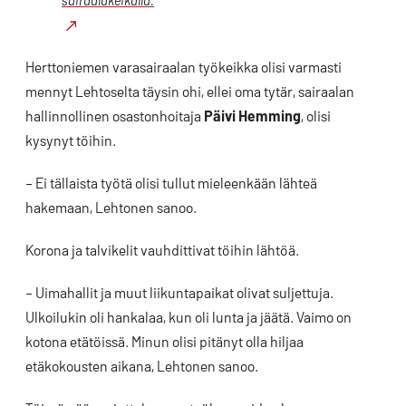
sairaalakeikalla.
Herttoniemen varasairaalan työkeikka olisi varmasti
mennyt Lehtoselta täysin ohi, ellei oma tytär, sairaalan
hallinnollinen osastonhoitaja
Päivi Hemming
, olisi
kysynyt töihin.
– Ei tällaista työtä olisi tullut mieleenkään lähteä
hakemaan, Lehtonen sanoo.
Korona ja talvikelit vauhdittivat töihin lähtöä.
– Uimahallit ja muut liikuntapaikat olivat suljettuja.
Ulkoilukin oli hankalaa, kun oli lunta ja jäätä. Vaimo on
kotona etätöissä. Minun olisi pitänyt olla hiljaa
etäkokousten aikana, Lehtonen sanoo.