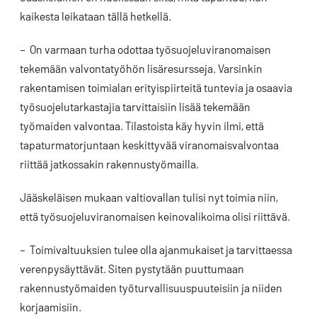
kaikesta leikataan tällä hetkellä.
– On varmaan turha odottaa työsuojeluviranomaisen
tekemään valvontatyöhön lisäresursseja. Varsinkin
rakentamisen toimialan erityispiirteitä tuntevia ja osaavia
työsuojelutarkastajia tarvittaisiin lisää tekemään
työmaiden valvontaa. Tilastoista käy hyvin ilmi, että
tapaturmatorjuntaan keskittyvää viranomaisvalvontaa
riittää jatkossakin rakennustyömailla.
Jääskeläisen mukaan valtiovallan tulisi nyt toimia niin,
että työsuojeluviranomaisen keinovalikoima olisi riittävä.
– Toimivaltuuksien tulee olla ajanmukaiset ja tarvittaessa
verenpysäyttävät. Siten pystytään puuttumaan
rakennustyömaiden työturvallisuuspuuteisiin ja niiden
korjaamisiin.