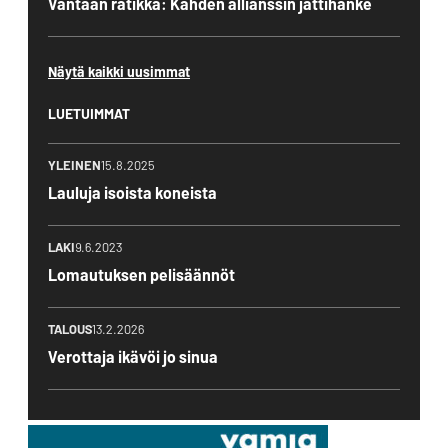
Vantaan ratikka: Kahden allianssin jättihanke
Näytä kaikki uusimmat
LUETUIMMAT
YLEINEN
15.8.2025
Lauluja isoista koneista
LAKI
9.6.2023
Lomautuksen pelisäännöt
TALOUS
13.2.2026
Verottaja ikävöi jo sinua