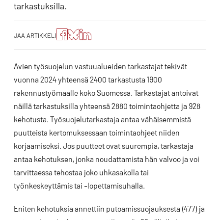
tarkastuksilla.
Jaa
Jaa
Jako:
JAA ARTIKKELI
artikkeli
artikkeli
Jaa
Facebookissa
Blueskyssa
artikkeli
LinkedIn:ssä
Avien työsuojelun vastuualueiden tarkastajat tekivät
vuonna 2024 yhteensä 2400 tarkastusta 1900
rakennustyömaalle koko Suomessa. Tarkastajat antoivat
näillä tarkastuksilla yhteensä 2880 toimintaohjetta ja 928
kehotusta. Työsuojelutarkastaja antaa vähäisemmistä
puutteista kertomuksessaan toimintaohjeet niiden
korjaamiseksi. Jos puutteet ovat suurempia, tarkastaja
antaa kehotuksen, jonka noudattamista hän valvoo ja voi
tarvittaessa tehostaa joko uhkasakolla tai
työnkeskeyttämis tai -lopettamisuhalla.
Eniten kehotuksia annettiin putoamissuojauksesta (477) ja