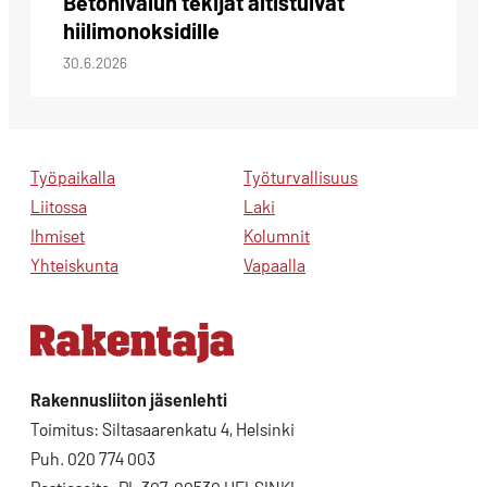
Betonivalun tekijät altistuivat
hiilimonoksidille
30.6.2026
Työpaikalla
Työturvallisuus
Liitossa
Laki
Ihmiset
Kolumnit
Yhteiskunta
Vapaalla
Rakennusliiton jäsenlehti
Toimitus: Siltasaarenkatu 4, Helsinki
Puh. 020 774 003