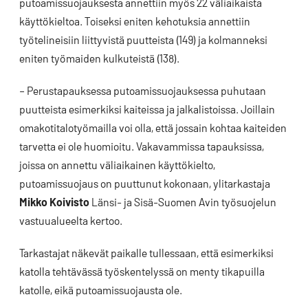
putoamissuojauksesta annettiin myös 22 väliaikaista
käyttökieltoa. Toiseksi eniten kehotuksia annettiin
työtelineisiin liittyvistä puutteista (149) ja kolmanneksi
eniten työmaiden kulkuteistä (138).
– Perustapauksessa putoamissuojauksessa puhutaan
puutteista esimerkiksi kaiteissa ja jalkalistoissa. Joillain
omakotitalotyömailla voi olla, että jossain kohtaa kaiteiden
tarvetta ei ole huomioitu. Vakavammissa tapauksissa,
joissa on annettu väliaikainen käyttökielto,
putoamissuojaus on puuttunut kokonaan, ylitarkastaja
Mikko Koivisto
Länsi- ja Sisä-Suomen Avin työsuojelun
vastuualueelta kertoo.
Tarkastajat näkevät paikalle tullessaan, että esimerkiksi
katolla tehtävässä työskentelyssä on menty tikapuilla
katolle, eikä putoamissuojausta ole.