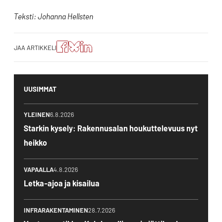
Teksti: Johanna Hellsten
Jaa
Jaa
Jako:
JAA ARTIKKELI
artikkeli
artikkeli
Jaa
Facebookissa
Blueskyssa
artikkeli
LinkedIn:ssä
UUSIMMAT
YLEINEN
6.8.2026
Starkin kysely: Rakennusalan houkuttelevuus nyt
heikko
VAPAALLA
4.8.2026
Letka-ajoa ja kisailua
INFRARAKENTAMINEN
28.7.2026