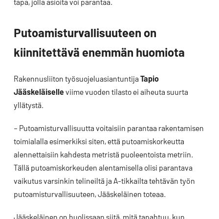
tapa, jolla asioita voi parantaa.
Putoamisturvallisuuteen on
kiinnitettävä enemmän huomiota
Rakennusliiton työsuojeluasiantuntija
Tapio
Jääskeläiselle
viime vuoden tilasto ei aiheuta suurta
yllätystä.
– Putoamisturvallisuutta voitaisiin parantaa rakentamisen
toimialalla esimerkiksi siten, että putoamiskorkeutta
alennettaisiin kahdesta metristä puoleentoista metriin.
Tällä putoamiskorkeuden alentamisella olisi parantava
vaikutus varsinkin telineiltä ja A-tikkailta tehtävän työn
putoamisturvallisuuteen, Jääskeläinen toteaa.
Jääskeläinen on huolissaan siitä, mitä tapahtuu, kun