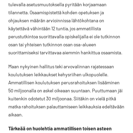
tulevalla asetusmuutoksella pyritään korjaamaan
tilannetta. Osaamispistettä kohden opetuksen ja
ohjauksen määrän arvioinnissa lähtökohtana on
käytettävä vähintään 12 tuntia, jos ammatillista
perustutkintoa suorittavalla opiskelijalla ei ole tutkinnon
osan tai yhteisen tutkinnon osan osa-alueen
suorittamiseksi tarvittavaa aiemmin hankittua osaamista.
Maan nykyinen hallitus teki arvovalinnan rajatessaan
koulutuksen leikkaukset kehysriihen ulkopuolelle.
Ammatillisen koulutuksen perusrahoituksen lisääminen
50 miljoonalla on askel oikeaan suuntaan. Puuttumaan jäi
kuitenkin odotetut 30 miljoonaa. Siitäkin on vielä pitkä
matka rahoituksen palauttamiseen leikkauksia edeltävään
aikaan.
Tärkeää on huolehtia ammatillisen toisen asteen