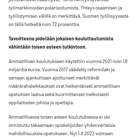
työmarkkinoiden polarisoitumista. Yhteys osaamisen ja
työllistymisen välillä on merkittävä. Suomen työllisyysaste
on tällä hetkellä noin 72 prosenttia.
Tavoitteena pidetään jokaisen kouluttautumista
vähintään toisen asteen tutkintoon.
Ammatillisen koulutukseen käytettiin vuonna 2021 noin 1,9
miljardia euroa. Vuonna 2017 säädetty reformilaki ja
samaan ajankohtaan ajoittuneet merkittävät
määrärahaleikkaukset ovat heikentäneet ammatillisen
opetuksen laatua sekä kuormittaneet melkoisesti
oppilaitosten johtoa ja opettajia.
Ammatillisessa toisen asteen koulutuksessa ei ole
onnistuttu takaamaan opiskelijoiden yhdenvertaisia
mahdollisuuksia opetukseen. Nyt 1.8.2022 voimaan