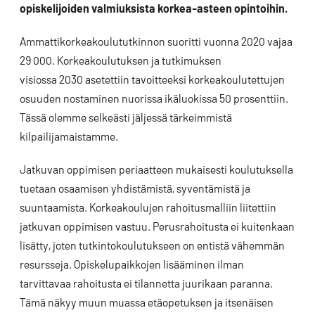
opiskelijoiden valmiuksista korkea-asteen opintoihin.
Ammattikorkeakoulututkinnon suoritti vuonna 2020 vajaa
29 000. Korkeakoulutuksen ja tutkimuksen
visiossa 2030 asetettiin tavoitteeksi korkeakoulutettujen
osuuden nostaminen nuorissa ikäluokissa 50 prosenttiin.
Tässä olemme selkeästi jäljessä tärkeimmistä
kilpailijamaistamme.
Jatkuvan oppimisen periaatteen mukaisesti koulutuksella
tuetaan osaamisen yhdistämistä, syventämistä ja
suuntaamista. Korkeakoulujen rahoitusmalliin liitettiin
jatkuvan oppimisen vastuu. Perusrahoitusta ei kuitenkaan
lisätty, joten tutkintokoulutukseen on entistä vähemmän
resursseja. Opiskelupaikkojen lisääminen ilman
tarvittavaa rahoitusta ei tilannetta juurikaan paranna.
Tämä näkyy muun muassa etäopetuksen ja itsenäisen