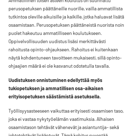
Ammatillinen toisen asteen koulutus on suunnattu
perusopetuksen päättäneille nuorille, vailla ammatillista
tutkintoa oleville aikuisille ja kaikille, jotka haluavat lisätä
osaamistaan. Perusopetuksen päättäneistä nuorista noin
puolet hakeutuu ammatilliseen koulutukseen.
Oppivelvollisuuden uudistus lisäsi merkittävästi
rahoitusta opinto-ohjaukseen. Rahoitus ei kuitenkaan
näytä kohdentuneen tavoitteen mukaisesti, sillä opinto-
ohjaajien määrä ei ole kasvanut odotetulla tavalla.
Uudistuksen onnistuminen​ edellyttää myös
tukiopetuksen ja ammatillisen osa-aikaisen
erityisopetuksen säästämistä asetuksella.
Työllisyysasteeseen vaikuttaa erityisesti osaamisen taso,
joka ei vastaa nykytyöelämän vaatimuksia. Alhaisen
osaamistason tehtävät vähenevät ja asiantuntija- sekä
johtotehtävät lisääntyvät. Tämä kehitys syventää