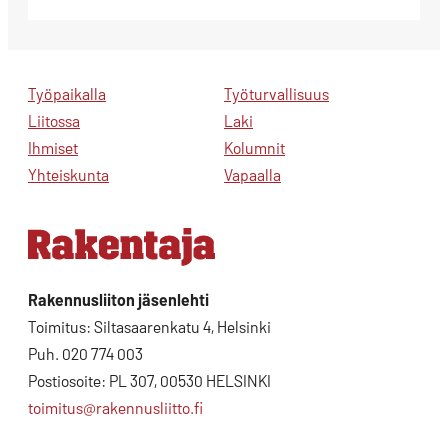
Työpaikalla
Työturvallisuus
Liitossa
Laki
Ihmiset
Kolumnit
Yhteiskunta
Vapaalla
Rakennusliiton jäsenlehti
Toimitus: Siltasaarenkatu 4, Helsinki
Puh. 020 774 003
Postiosoite: PL 307, 00530 HELSINKI
toimitus@rakennusliitto.fi