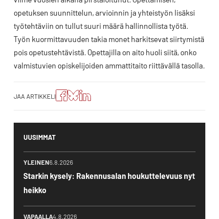
opetuksen suunnittelun, arvioinnin ja yhteistyön lisäksi
työtehtäviin on tullut suuri määrä hallinnollista työtä.
Työn kuormittavuuden takia monet harkitsevat siirtymistä
pois opetustehtävistä. Opettajilla on aito huoli siitä, onko
valmistuvien opiskelijoiden ammattitaito riittävällä tasolla.
Jaa
Jaa
Jako:
JAA ARTIKKELI
artikkeli
artikkeli
Jaa
Facebookissa
Blueskyssa
artikkeli
LinkedIn:ssä
UUSIMMAT
YLEINEN
6.8.2026
Starkin kysely: Rakennusalan houkuttelevuus nyt
heikko
VAPAALLA
4.8.2026