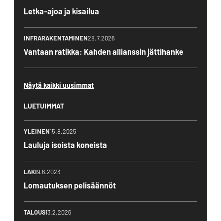
Letka-ajoa ja kisailua
INFRARAKENTAMINEN
28.7.2026
Vantaan ratikka: Kahden allianssin jättihanke
Näytä kaikki uusimmat
LUETUIMMAT
YLEINEN
15.8.2025
Lauluja isoista koneista
LAKI
9.6.2023
Lomautuksen pelisäännöt
TALOUS
13.2.2026