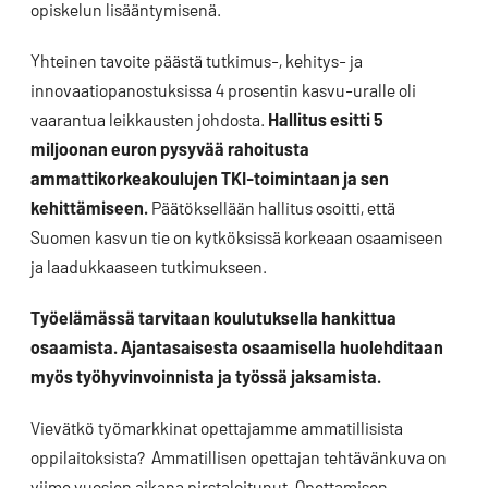
opiskelun lisääntymisenä.
Yhteinen tavoite päästä tutkimus-, kehitys- ja
innovaatiopanostuksissa 4 prosentin kasvu-uralle oli
vaarantua leikkausten johdosta.
Hallitus esitti 5
miljoonan euron pysyvää rahoitusta
ammattikorkeakoulujen TKI-toimintaan ja sen
kehittämiseen.
Päätöksellään hallitus osoitti, että
Suomen kasvun tie on kytköksissä korkeaan osaamiseen
ja laadukkaaseen tutkimukseen.
Työelämässä tarvitaan koulutuksella hankittua
osaamista. Ajantasaisesta osaamisella huolehditaan
myös työhyvinvoinnista ja työssä jaksamista.
Vievätkö työmarkkinat opettajamme ammatillisista
oppilaitoksista? Ammatillisen opettajan tehtävänkuva on
viime vuosien aikana pirstaloitunut. Opettamisen,