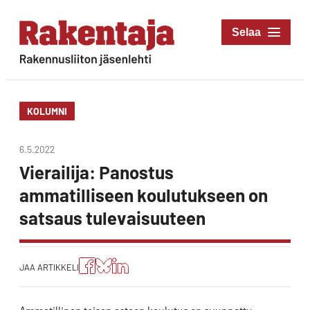
Siirry
suoraan
Rakentaja-lehti
sisältöön
Rakennusliiton
jäsenlehti
KOLUMNI
6.5.2022
Vierailija: Panostus
ammatilliseen koulutukseen on
satsaus tulevaisuuteen
Jaa
Jaa
Jako:
JAA ARTIKKELI
artikkeli
artikkeli
Jaa
Facebookissa
Blueskyssa
artikkeli
LinkedIn:ssä