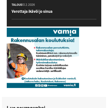
TALOUS
13.2.2026
Verottaja ikävöi jo sinua
Lue seuraavaksi