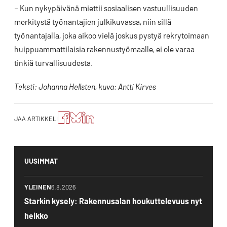
– Kun nykypäivänä miettii sosiaalisen vastuullisuuden
merkitystä työnantajien julkikuvassa, niin sillä
työnantajalla, joka aikoo vielä joskus pystyä rekrytoimaan
huippuammattilaisia rakennustyömaalle, ei ole varaa
tinkiä turvallisuudesta.
Teksti: Johanna Hellsten, kuva: Antti Kirves
Jaa
Jaa
Jako:
JAA ARTIKKELI
artikkeli
artikkeli
Jaa
Facebookissa
Blueskyssa
artikkeli
LinkedIn:ssä
UUSIMMAT
YLEINEN
6.8.2026
Starkin kysely: Rakennusalan houkuttelevuus nyt
heikko