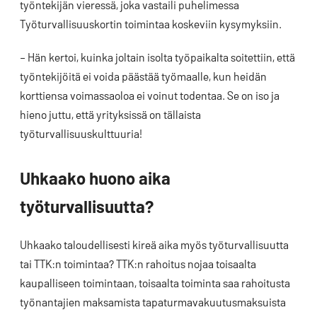
työntekijän vieressä, joka vastaili puhelimessa
Työturvallisuuskortin toimintaa koskeviin kysymyksiin.
– Hän kertoi, kuinka joltain isolta työpaikalta soitettiin, että
työntekijöitä ei voida päästää työmaalle, kun heidän
korttiensa voimassaoloa ei voinut todentaa. Se on iso ja
hieno juttu, että yrityksissä on tällaista
työturvallisuuskulttuuria!
Uhkaako huono aika
työturvallisuutta?
Uhkaako taloudellisesti kireä aika myös työturvallisuutta
tai TTK:n toimintaa? TTK:n rahoitus nojaa toisaalta
kaupalliseen toimintaan, toisaalta toiminta saa rahoitusta
työnantajien maksamista tapaturmavakuutusmaksuista