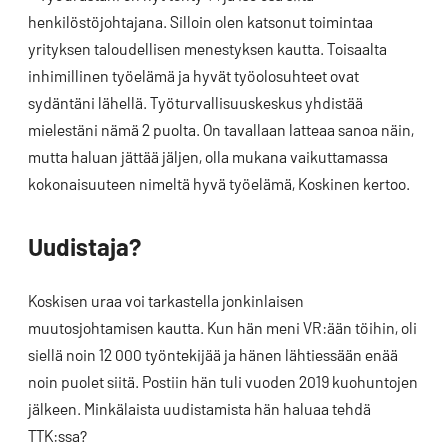
henkilöstöjohtajana. Silloin olen katsonut toimintaa
yrityksen taloudellisen menestyksen kautta. Toisaalta
inhimillinen työelämä ja hyvät työolosuhteet ovat
sydäntäni lähellä. Työturvallisuuskeskus yhdistää
mielestäni nämä 2 puolta. On tavallaan latteaa sanoa näin,
mutta haluan jättää jäljen, olla mukana vaikuttamassa
kokonaisuuteen nimeltä hyvä työelämä, Koskinen kertoo.
Uudistaja?
Koskisen uraa voi tarkastella jonkinlaisen
muutosjohtamisen kautta. Kun hän meni VR:ään töihin, oli
siellä noin 12 000 työntekijää ja hänen lähtiessään enää
noin puolet siitä. Postiin hän tuli vuoden 2019 kuohuntojen
jälkeen. Minkälaista uudistamista hän haluaa tehdä
TTK:ssa?