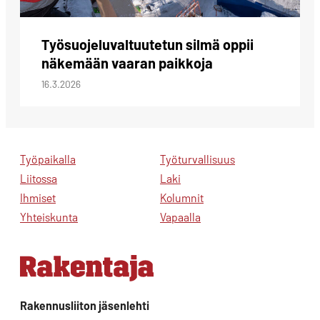
Työsuojeluvaltuutetun silmä oppii
näkemään vaaran paikkoja
16.3.2026
Työpaikalla
Työturvallisuus
Liitossa
Laki
Ihmiset
Kolumnit
Yhteiskunta
Vapaalla
Rakennusliiton jäsenlehti