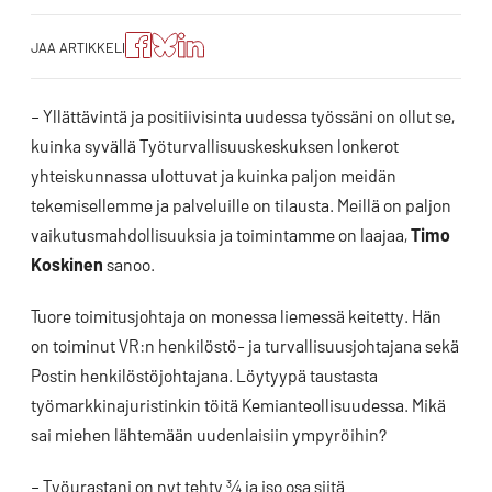
Jaa
Jaa
Jako:
JAA ARTIKKELI
artikkeli
artikkeli
Jaa
Facebookissa
Blueskyssa
artikkeli
LinkedIn:ssä
– Yllättävintä ja positiivisinta uudessa työssäni on ollut se,
kuinka syvällä Työturvallisuuskeskuksen lonkerot
yhteiskunnassa ulottuvat ja kuinka paljon meidän
tekemisellemme ja palveluille on tilausta. Meillä on paljon
vaikutusmahdollisuuksia ja toimintamme on laajaa,
Timo
Koskinen
sanoo.
Tuore toimitusjohtaja on monessa liemessä keitetty. Hän
on toiminut VR:n henkilöstö- ja turvallisuusjohtajana sekä
Postin henkilöstöjohtajana. Löytyypä taustasta
työmarkkinajuristinkin töitä Kemianteollisuudessa. Mikä
sai miehen lähtemään uudenlaisiin ympyröihin?
– Työurastani on nyt tehty ¾ ja iso osa siitä