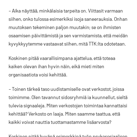
– Aika näyttää, minkälaisia tarpeita on. Viittasit varmaan
siihen, onko tulossa esimerkiksi isoja saneerauksia. Onhan
muutoksen tekeminen paljon muutakin; se on ihmisten
osaamisen päivittämistä ja sen varmistamista, että meidän
kyvykkyytemme vastaavat siihen, mitä TTK:lta odotetaan.
Koskinen pitää vaarallisimpana ajattelua, että toteaa
kaiken olevan ihan hyvin näin, eikä mieti miten
organisaatiota voisi kehittää.
– Toinen tärkeä taso uudistamiselle ovat verkostot, joissa
toimimme. Olen tavannut sidosryhmiä ia kuunnellut, sieltä
tulevia signaaleja. Miten verkostojen toimintaa kannattaisi
kehittää? Verkosto on laaja. Miten saamme taattua, että
kaikki voivat nauttia tuottamastamme lisäarvosta?
Koskinen pitää hyvänä esimerkkinä työn psykososiaalisen