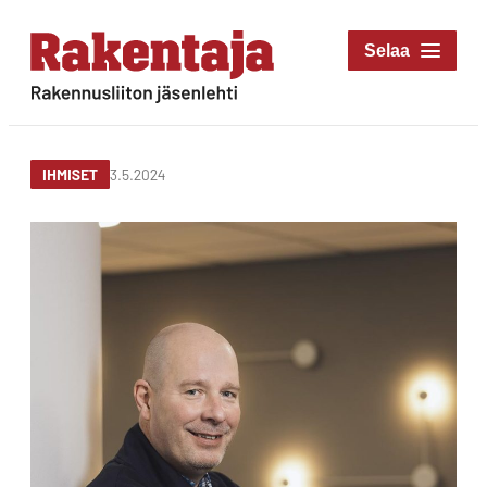
Siirry
suoraan
Rakentaja-lehti
sisältöön
Rakennusliiton
jäsenlehti
3.5.2024
IHMISET