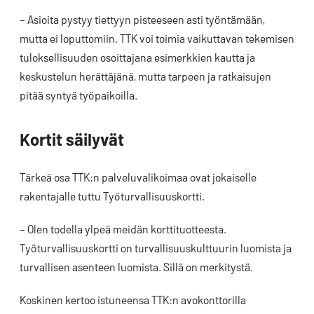
– Asioita pystyy tiettyyn pisteeseen asti työntämään,
mutta ei loputtomiin. TTK voi toimia vaikuttavan tekemisen
tuloksellisuuden osoittajana esimerkkien kautta ja
keskustelun herättäjänä, mutta tarpeen ja ratkaisujen
pitää syntyä työpaikoilla.
Kortit säilyvät
Tärkeä osa TTK:n palveluvalikoimaa ovat jokaiselle
rakentajalle tuttu Työturvallisuuskortti.
– Olen todella ylpeä meidän korttituotteesta.
Työturvallisuuskortti on turvallisuuskulttuurin luomista ja
turvallisen asenteen luomista. Sillä on merkitystä.
Koskinen kertoo istuneensa TTK:n avokonttorilla