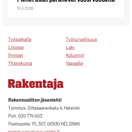
12.6.2026
Työpaikalla
Työturvallisuus
Liitossa
Laki
Ihmiset
Kolumnit
Yhteiskunta
Vapaalla
Rakennusliiton jäsenlehti
Toimitus: Siltasaarenkatu 4, Helsinki
Puh. 020 774 003
Postiosoite: PL 307, 00530 HELSINKI
toimitus@rakennusliitto.fi