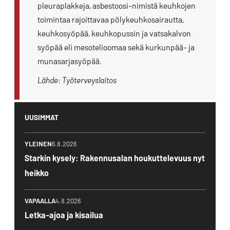
pleuraplakkeja, asbestoosi-nimistä keuhkojen
toimintaa rajoittavaa pölykeuhkosairautta,
keuhkosyöpää, keuhkopussin ja vatsakalvon
syöpää eli mesotelioomaa sekä kurkunpää- ja
munasarjasyöpää.
Lähde: Työterveyslaitos
UUSIMMAT
YLEINEN
6.8.2026
Starkin kysely: Rakennusalan houkuttelevuus nyt
heikko
VAPAALLA
4.8.2026
Letka-ajoa ja kisailua