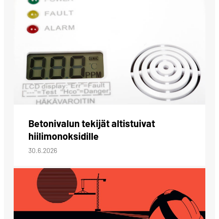
Betonivalun tekijät altistuivat
hiilimonoksidille
30.6.2026