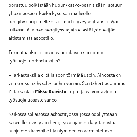
perustuu pelkästään hupun/kasvo-osan sisään luotuun
ylipaineeseen, koska kyseisen malliselle
hengityssuojaimelle ei voi tehdä tiiveysmittausta. Vian
tullessa tällainen hengityssuojain ei estä työntekijän
altistumista asbestille.
Törmätäänkö tällaisiin vääränlaisiin suojaimiin
työsuojelutarkastuksilla?
– Tarkastuksilla ei tällaiseen törmätä usein. Aiheesta on
viime aikoina kyselty jonkin verran. Sen takia tiedotimme,
Ylitarkastaja
Mikko Koivisto
Lupa- ja valvontavirasto
työsuojeluosasto sanoo.
Kaikessa sellaisessa asbestityössä, jossa edellytetään
kasvoille tiivistyvän hengityssuojaimen käyttämistä,
suojaimen kasvoille tiivistyminen on varmistettava