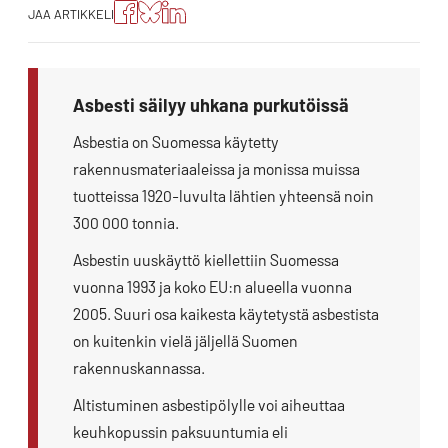
Jaa
Jaa
Jako:
JAA ARTIKKELI
artikkeli
artikkeli
Jaa
Facebookissa
Blueskyssa
artikkeli
LinkedIn:ssä
Asbesti säilyy uhkana purkutöissä
Asbestia on Suomessa käytetty
rakennusmateriaaleissa ja monissa muissa
tuotteissa 1920-luvulta lähtien yhteensä noin
300 000 tonnia.
Asbestin uuskäyttö kiellettiin Suomessa
vuonna 1993 ja koko EU:n alueella vuonna
2005. Suuri osa kaikesta käytetystä asbestista
on kuitenkin vielä jäljellä Suomen
rakennuskannassa.
Altistuminen asbestipölylle voi aiheuttaa
keuhkopussin paksuuntumia eli