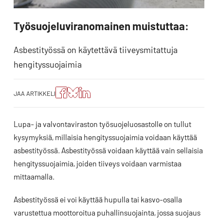
Työsuojeluviranomainen muistuttaa:
Asbestityössä on käytettävä tiiveysmitattuja
hengityssuojaimia
Jaa
Jaa
Jako:
JAA ARTIKKELI
artikkeli
artikkeli
Jaa
Facebookissa
Blueskyssa
artikkeli
LinkedIn:ssä
Lupa- ja valvontaviraston työsuojeluosastolle on tullut
kysymyksiä, millaisia hengityssuojaimia voidaan käyttää
asbestityössä. Asbestityössä voidaan käyttää vain sellaisia
hengityssuojaimia, joiden tiiveys voidaan varmistaa
mittaamalla.
Asbestityössä ei voi käyttää hupulla tai kasvo-osalla
varustettua moottoroitua puhallinsuojainta, jossa suojaus