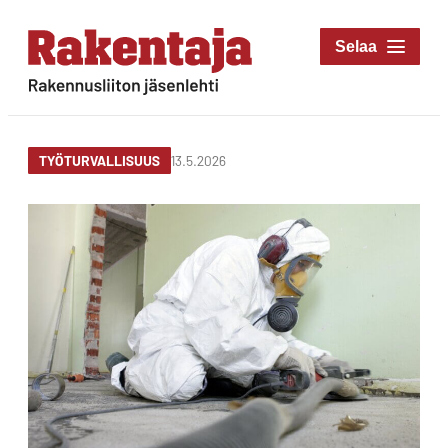
Siirry
suoraan
Rakentaja-lehti
sisältöön
Rakennusliiton
jäsenlehti
13.5.2026
TYÖTURVALLISUUS