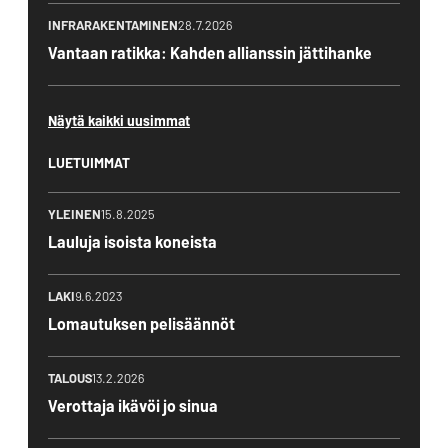
INFRARAKENTAMINEN
28.7.2026
Vantaan ratikka: Kahden allianssin jättihanke
Näytä kaikki uusimmat
LUETUIMMAT
YLEINEN
15.8.2025
Lauluja isoista koneista
LAKI
9.6.2023
Lomautuksen pelisäännöt
TALOUS
13.2.2026
Verottaja ikävöi jo sinua