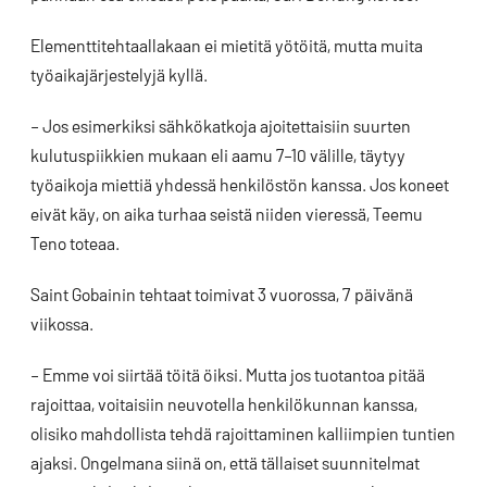
Elementtitehtaallakaan ei mietitä yötöitä, mutta muita
työaikajärjestelyjä kyllä.
– Jos esimerkiksi sähkökatkoja ajoitettaisiin suurten
kulutuspiikkien mukaan eli aamu 7–10 välille, täytyy
työaikoja miettiä yhdessä henkilöstön kanssa. Jos koneet
eivät käy, on aika turhaa seistä niiden vieressä, Teemu
Teno toteaa.
Saint Gobainin tehtaat toimivat 3 vuorossa, 7 päivänä
viikossa.
– Emme voi siirtää töitä öiksi. Mutta jos tuotantoa pitää
rajoittaa, voitaisiin neuvotella henkilökunnan kanssa,
olisiko mahdollista tehdä rajoittaminen kalliimpien tuntien
ajaksi. Ongelmana siinä on, että tällaiset suunnitelmat