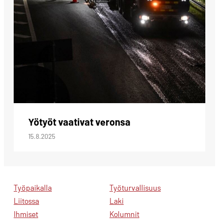
Yötyöt vaativat veronsa
15.8.2025
Työpaikalla
Työturvallisuus
Liitossa
Laki
Ihmiset
Kolumnit