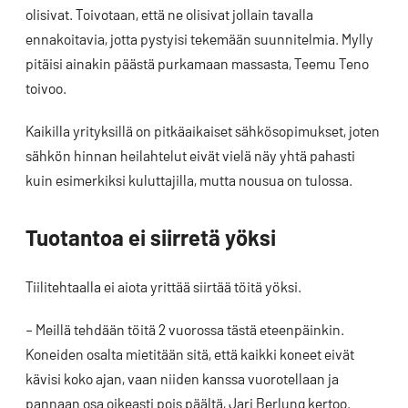
olisivat. Toivotaan, että ne olisivat jollain tavalla
ennakoitavia, jotta pystyisi tekemään suunnitelmia. Mylly
pitäisi ainakin päästä purkamaan massasta, Teemu Teno
toivoo.
Kaikilla yrityksillä on pitkäaikaiset sähkösopimukset, joten
sähkön hinnan heilahtelut eivät vielä näy yhtä pahasti
kuin esimerkiksi kuluttajilla, mutta nousua on tulossa.
Tuotantoa ei siirretä yöksi
Tiilitehtaalla ei aiota yrittää siirtää töitä yöksi.
– Meillä tehdään töitä 2 vuorossa tästä eteenpäinkin.
Koneiden osalta mietitään sitä, että kaikki koneet eivät
kävisi koko ajan, vaan niiden kanssa vuorotellaan ja
pannaan osa oikeasti pois päältä, Jari Berlung kertoo.