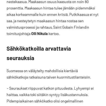
nestekaasua. Maakaasun osuus kaasusta on noin 80
prosenttia. Maakaasun hintaa tulee jämään pidemmäksi
aikaa korkeammalle kuin ennen kriisiä. Putkikaasua ei nyt
saa, ja nesteytetyn maakaasun hintaa nostaa sen
valmistusprosessi ja rahtaus, Saint Gobain Finlandin
toimitusjohtaja
Olli Nikula
kertoo.
Sähkökatkoilla arvattavia
seurauksia
Suomessa on väläytelty mahdollisia kiertäviä
sähkökatkoja ratkaisuna talven kuormitustilanteisiin.
– Seuraukset riippuvat katkon pituudesta. Lyhyempi ei
haittaa, vaikka toki siitäkin syntyy lisäkustannuksia.
Pidempiaikainen sähkökatko olisi ongelmallinen