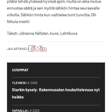
pitäisi tehdä yhdessä hyvissä ajoin, mutta on aika mutua
ennustaa säätä ja sen myötä sähkön hintaa seuraavalle
viikolla. Sähkön hinta kun vaihtelee tunti tunnilta, Olli
Nikula miettii
Teksti: Johanna Hellsten, kuva: Lehtikuva
Jaa
Jaa
Jako:
JAA ARTIKKELI
artikkeli
artikkeli
Jaa
Facebookissa
Blueskyssa
artikkeli
LinkedIn:ssä
UUSIMMAT
YLEINEN
6.8.2026
Starkin kysely: Rakennusalan houkuttelevuus nyt
heikko
VAPAALLA
4.8.2026