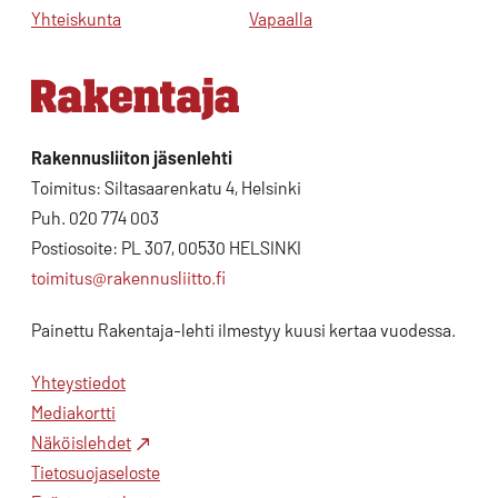
Yhteiskunta
Vapaalla
Rakennusliiton jäsenlehti
Toimitus: Siltasaarenkatu 4, Helsinki
Puh. 020 774 003
Postiosoite: PL 307, 00530 HELSINKI
toimitus@rakennusliitto.fi
Painettu Rakentaja-lehti ilmestyy kuusi kertaa vuodessa.
Yhteystiedot
Mediakortti
Näköislehdet
Tietosuojaseloste