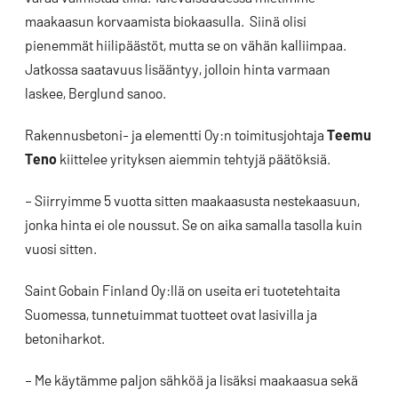
maakaasun korvaamista biokaasulla. Siinä olisi
pienemmät hiilipäästöt, mutta se on vähän kalliimpaa.
Jatkossa saatavuus lisääntyy, jolloin hinta varmaan
laskee, Berglund sanoo.
Rakennusbetoni- ja elementti Oy:n toimitusjohtaja
Teemu
Teno
kiittelee yrityksen aiemmin tehtyjä päätöksiä.
– Siirryimme 5 vuotta sitten maakaasusta nestekaasuun,
jonka hinta ei ole noussut. Se on aika samalla tasolla kuin
vuosi sitten.
Saint Gobain Finland Oy:llä on useita eri tuotetehtaita
Suomessa, tunnetuimmat tuotteet ovat lasivilla ja
betoniharkot.
– Me käytämme paljon sähköä ja lisäksi maakaasua sekä