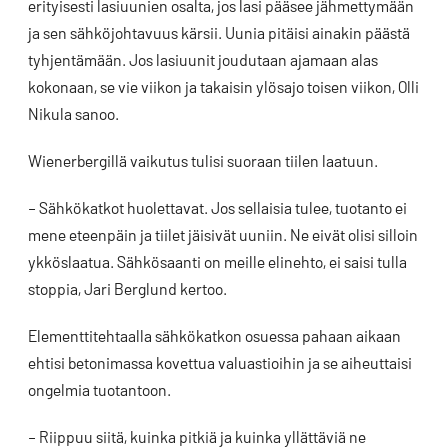
erityisesti lasiuunien osalta, jos lasi pääsee jähmettymään
ja sen sähköjohtavuus kärsii. Uunia pitäisi ainakin päästä
tyhjentämään. Jos lasiuunit joudutaan ajamaan alas
kokonaan, se vie viikon ja takaisin ylösajo toisen viikon, Olli
Nikula sanoo.
Wienerbergillä vaikutus tulisi suoraan tiilen laatuun.
– Sähkökatkot huolettavat. Jos sellaisia tulee, tuotanto ei
mene eteenpäin ja tiilet jäisivät uuniin. Ne eivät olisi silloin
ykköslaatua. Sähkösaanti on meille elinehto, ei saisi tulla
stoppia, Jari Berglund kertoo.
Elementtitehtaalla sähkökatkon osuessa pahaan aikaan
ehtisi betonimassa kovettua valuastioihin ja se aiheuttaisi
ongelmia tuotantoon.
– Riippuu siitä, kuinka pitkiä ja kuinka yllättäviä ne