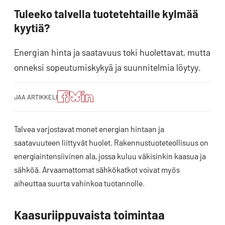
Tuleeko talvella tuotetehtaille kylmää
kyytiä?
Energian hinta ja saatavuus toki huolettavat, mutta
onneksi sopeutumiskykyä ja suunnitelmia löytyy.
Jaa
Jaa
Jako:
JAA ARTIKKELI
artikkeli
artikkeli
Jaa
Facebookissa
Blueskyssa
artikkeli
LinkedIn:ssä
Talvea varjostavat monet energian hintaan ja
saatavuuteen liittyvät huolet. Rakennustuoteteollisuus on
energiaintensiivinen ala, jossa kuluu väkisinkin kaasua ja
sähköä. Arvaamattomat sähkökatkot voivat myös
aiheuttaa suurta vahinkoa tuotannolle.
Kaasuriippuvaista toimintaa