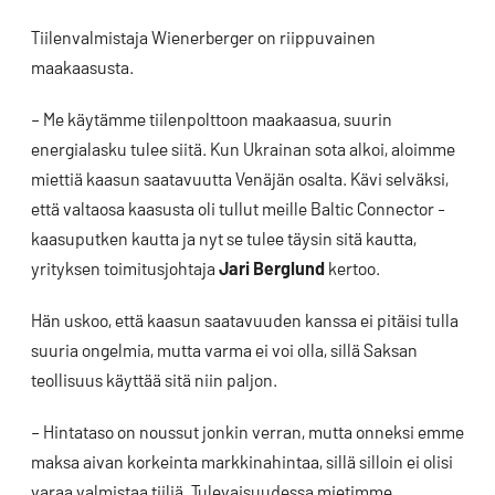
Tiilenvalmistaja Wienerberger on riippuvainen
maakaasusta.
– Me käytämme tiilenpolttoon maakaasua, suurin
energialasku tulee siitä. Kun Ukrainan sota alkoi, aloimme
miettiä kaasun saatavuutta Venäjän osalta. Kävi selväksi,
että valtaosa kaasusta oli tullut meille Baltic Connector -
kaasuputken kautta ja nyt se tulee täysin sitä kautta,
yrityksen toimitusjohtaja
Jari Berglund
kertoo.
Hän uskoo, että kaasun saatavuuden kanssa ei pitäisi tulla
suuria ongelmia, mutta varma ei voi olla, sillä Saksan
teollisuus käyttää sitä niin paljon.
– Hintataso on noussut jonkin verran, mutta onneksi emme
maksa aivan korkeinta markkinahintaa, sillä silloin ei olisi
varaa valmistaa tiiliä. Tulevaisuudessa mietimme