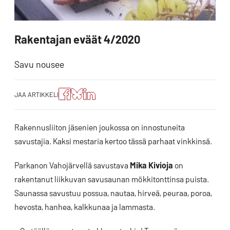
Rakentajan eväät 4/2020
Savu nousee
Jaa
Jaa
Jako:
JAA ARTIKKELI
artikkeli
artikkeli
Jaa
Facebookissa
Blueskyssa
artikkeli
LinkedIn:ssä
Rakennusliiton jäsenien joukossa on innostuneita
savustajia. Kaksi mestaria kertoo tässä parhaat vinkkinsä.
Parkanon Vahojärvellä savustava
Mika Kivioja
on
rakentanut liikkuvan savusaunan mökkitonttinsa puista.
Saunassa savustuu possua, nautaa, hirveä, peuraa, poroa,
hevosta, hanhea, kalkkunaa ja lammasta.