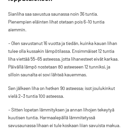
Sianliha saa savustua saunassa noin 36 tuntia.
Pienempien eläinten lihat otetaan pois 6–10 tuntia
aiemmin.
– Olen savustanut 16 vuotta ja tiedän, kuinka kauan lihan
tulee olla kussakin lämpötilassa. Ensimmäiset 12 tuntia
liha viettää 55–65 asteessa, jotta lihanesteet eivät karkaa.
Päivällä lämpö nostetaan 80 asteeseen 12 tunniksi, ja
silloin saunalta ei sovi lähteä kauemmas.
Sen jälkeen liha on hetken 90 asteessa; isot joulukinkut
vielä 2–3 tuntia 100 asteessa.
– Sitten lopetan lämmityksen ja annan lihojen tekeytyä
kuutisen tuntia. Harmaalepällä lämmitetyssä
savusaunassa lihaan ei tule koskaan liian savuista makua.