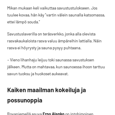
Mikan mukaan keli vaikuttaa savustustulokseen. Jos
tuulee kovaa, hän käy ”vartin välein saunalla katsomassa,
ettei lämpö souda.”
Savustuslaverilla on teräsverkko, jonka alla olevista
rasvakaukaloista rasva valuu ämpäreihin lattialla. Näin
rasva ei höyrysty ja sauna pysyy puhtaana.
– Vieno lihanhaju leijuu toki saunassa savustuksen
jälkeen. Mutta on mahtavaa, kun saunoessa ihoon tarttuu
savun tuoksu ja huokoset aukeavat.
Kaiken maailman kokeiluja ja
possunoppia
Rovaniemellä asuva
Erno Alanko
on intohimoinen