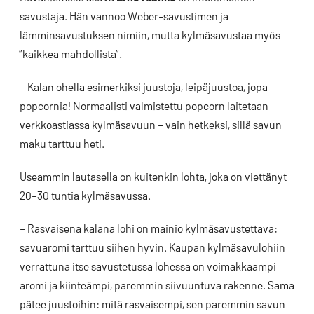
savustaja. Hän vannoo Weber-savustimen ja
lämminsavustuksen nimiin, mutta kylmäsavustaa myös
”kaikkea mahdollista”.
– Kalan ohella esimerkiksi juustoja, leipäjuustoa, jopa
popcornia! Normaalisti valmistettu popcorn laitetaan
verkkoastiassa kylmäsavuun – vain hetkeksi, sillä savun
maku tarttuu heti.
Useammin lautasella on kuitenkin lohta, joka on viettänyt
20–30 tuntia kylmäsavussa.
– Rasvaisena kalana lohi on mainio kylmäsavustettava:
savuaromi tarttuu siihen hyvin. Kaupan kylmäsavulohiin
verrattuna itse savustetussa lohessa on voimakkaampi
aromi ja kiinteämpi, paremmin siivuuntuva rakenne. Sama
pätee juustoihin: mitä rasvaisempi, sen paremmin savun