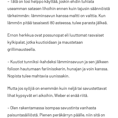
– Tätä on tosi helppo käyttää, joskin ehdin tuhlata
useamman satasen lihoihin ennen kuin tajusin säännöistä
tärkeimmän: lämminsavun kanssa maltti on valttia. Kun
lämmön pitää tasaisesti 80 asteessa, tulee parasta jälkeä.
Ernon herkkua ovat possunopat eli luuttomat rasvaiset
kylkipalat, jotka kuutioidaan ja maustetaan
grillimausteella.
– Kuutiot tunniksi-kahdeksi lämminsavuun ja sen jälkeen
folioon hautumaan fariinisokerin, hunajan ja voin kanssa.
Nopista tulee mahtavia uunissakin.
Mutta jos syöjiä on enemmän kuin neljä tai savustettavat
lihat kypsyvät eri aikoihin, Weber ei enää riitä.
– Olen rakentamassa isompaa savustinta vanhasta
paisuntasäiliöstä. Pienen peräkärryn päälle, niin sitä on