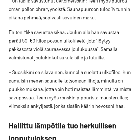
– On täällä savustunut ukkometsokin! Teen myös puuroa
oman pellon ohraryyneistä. Saunapuuroon tulee 14 tunnin
aikana pehmeä, sopivasti savuinen maku.
Eniten Mika savustaa sikaa. Joulun alla hän savustaa
peräti 50–60 kiloa possun ulkofileetä, jota ”löytyy
pakkasesta vielä seuraavassa joulukuussa”. Samalla
valmistuvat joulukinkut sukulaisille ja tutuille.
– Suosikkini on silavainen, kunnolla suolattu ulkofilee. Kun
aamuisin menen saunalle katsomaan lihoja, minulla on
puukko mukana, jotta voin heti maistaa lämmintä, valmista
savupossua. Teen myös ronskin pippurista mausterullaa;
viimeksi siankyljestä, jonka sisään käärin hevosenlihaa.
Hallittu lämpötila tuo herkullisen
lopputuloksen