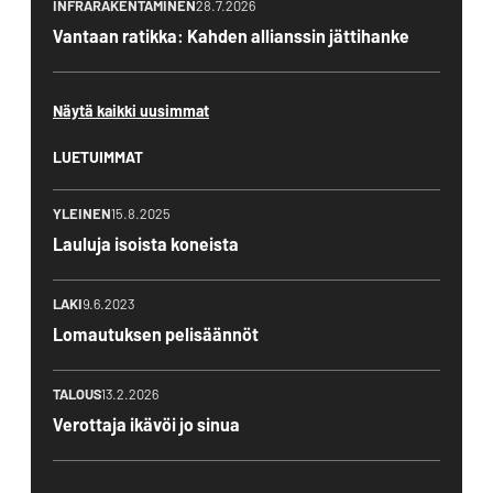
INFRARAKENTAMINEN
28.7.2026
Vantaan ratikka: Kahden allianssin jättihanke
Näytä kaikki uusimmat
LUETUIMMAT
YLEINEN
15.8.2025
Lauluja isoista koneista
LAKI
9.6.2023
Lomautuksen pelisäännöt
TALOUS
13.2.2026
Verottaja ikävöi jo sinua