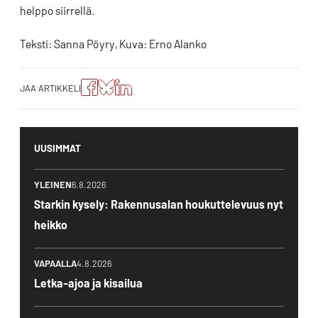
helppo siirrellä.
Teksti: Sanna Pöyry, Kuva: Erno Alanko
Jaa
Jaa
Jako:
JAA ARTIKKELI
artikkeli
artikkeli
Jaa
Facebookissa
Blueskyssa
artikkeli
LinkedIn:ssä
UUSIMMAT
YLEINEN
6.8.2026
Starkin kysely: Rakennusalan houkuttelevuus nyt
heikko
VAPAALLA
4.8.2026
Letka-ajoa ja kisailua