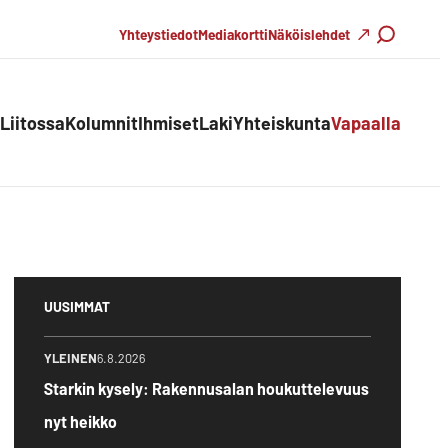
Haku
Yhteystiedot
Mediakortti
Näköislehdet
Liitossa
Kolumnit
Ihmiset
Laki
Yhteiskunta
Vapaalla
UUSIMMAT
YLEINEN
6.8.2026
Starkin kysely: Rakennusalan houkuttelevuus
nyt heikko