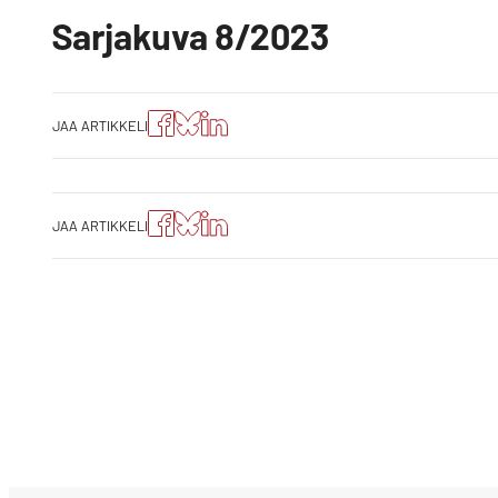
Sarjakuva 8/2023
Jaa
Jaa
Jako:
JAA ARTIKKELI
artikkeli
artikkeli
Jaa
Facebookissa
Blueskyssa
artikkeli
LinkedIn:ssä
Jaa
Jaa
Jako:
JAA ARTIKKELI
artikkeli
artikkeli
Jaa
Facebookissa
Blueskyssa
artikkeli
LinkedIn:ssä