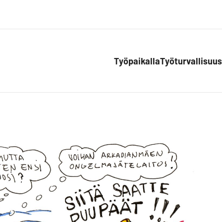
Työpaikalla
Työturvallisuus