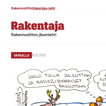
Siirry
Rakennusliitto
Rakentaja-lehti
suoraan
sisältöön
Rakentaja-lehti
Rakennusliiton
jäsenlehti
15.12.2023
VAPAALLA