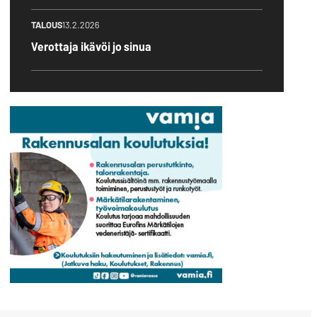
TALOUS
13.2.2026
Verottaja ikävöi jo sinua