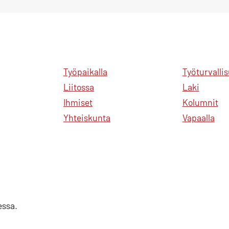
Työpaikalla
Työturvalli
Liitossa
Laki
Ihmiset
Kolumnit
Yhteiskunta
Vapaalla
essa.