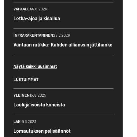
VAPAALLA
4.8.2026
Letka-ajoa ja kisailua
INFRARAKENTAMINEN
28.7.2026
Vantaan ratikka: Kahden allianssin jättihanke
Näytä kaikki uusimmat
LUETUIMMAT
YLEINEN
15.8.2025
Lauluja isoista koneista
LAKI
9.6.2023
Lomautuksen pelisäännöt