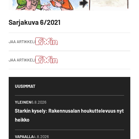
Sarjakuva 6/2021
Jaa
Jaa
Jako:
JAA ARTIKKELI
artikkeli
artikkeli
Jaa
Facebookissa
Blueskyssa
artikkeli
LinkedIn:ssä
Jaa
Jaa
Jako:
JAA ARTIKKELI
artikkeli
artikkeli
Jaa
Facebookissa
Blueskyssa
artikkeli
LinkedIn:ssä
UUSIMMAT
YLEINEN
6.8.2026
Starkin kysely: Rakennusalan houkuttelevuus nyt
heikko
VAPAALLA
4.8.2026