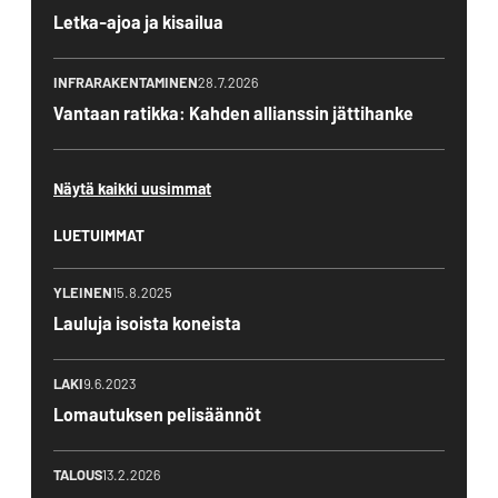
Letka-ajoa ja kisailua
INFRARAKENTAMINEN
28.7.2026
Vantaan ratikka: Kahden allianssin jättihanke
Näytä kaikki uusimmat
LUETUIMMAT
YLEINEN
15.8.2025
Lauluja isoista koneista
LAKI
9.6.2023
Lomautuksen pelisäännöt
TALOUS
13.2.2026