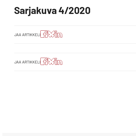
Sarjakuva 4/2020
Jaa
Jaa
Jako:
JAA ARTIKKELI
artikkeli
artikkeli
Jaa
Facebookissa
Blueskyssa
artikkeli
LinkedIn:ssä
Jaa
Jaa
Jako:
JAA ARTIKKELI
artikkeli
artikkeli
Jaa
Facebookissa
Blueskyssa
artikkeli
LinkedIn:ssä