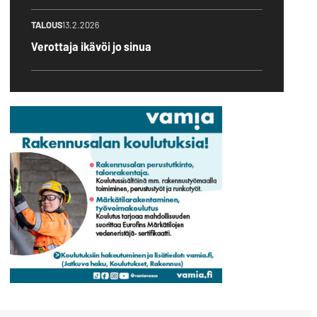
TALOUS
13.2.2026
Verottaja ikävöi jo sinua