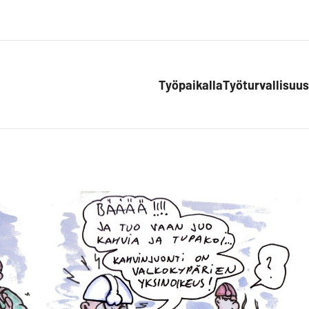
Työpaikalla
Työturvallisuus