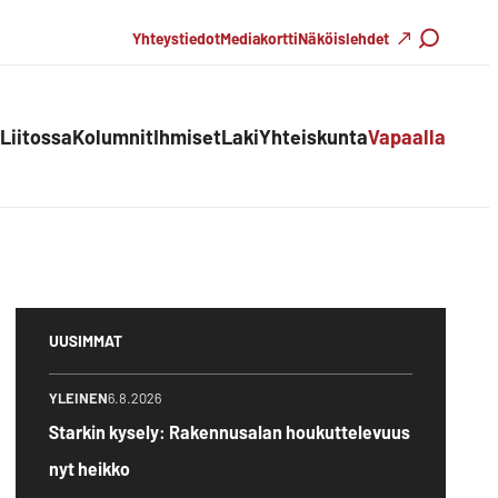
Haku
Yhteystiedot
Mediakortti
Näköislehdet
Liitossa
Kolumnit
Ihmiset
Laki
Yhteiskunta
Vapaalla
UUSIMMAT
YLEINEN
6.8.2026
Starkin kysely: Rakennusalan houkuttelevuus
nyt heikko