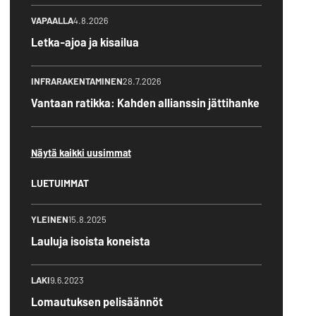
VAPAALLA
4.8.2026
Letka-ajoa ja kisailua
INFRARAKENTAMINEN
28.7.2026
Vantaan ratikka: Kahden allianssin jättihanke
Näytä kaikki uusimmat
LUETUIMMAT
YLEINEN
15.8.2025
Lauluja isoista koneista
LAKI
9.6.2023
Lomautuksen pelisäännöt