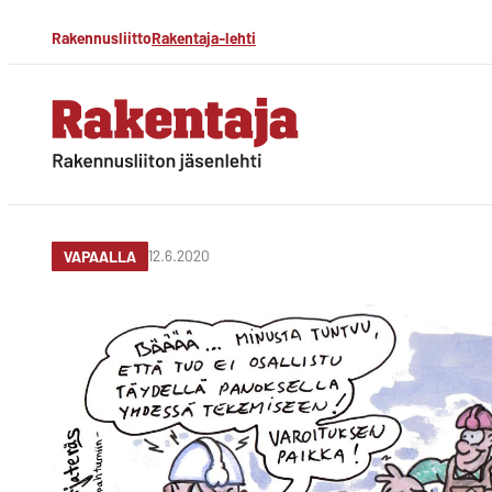
Siirry
Rakennusliitto
Rakentaja-lehti
suoraan
sisältöön
Rakentaja-lehti
Rakennusliiton
jäsenlehti
12.6.2020
VAPAALLA