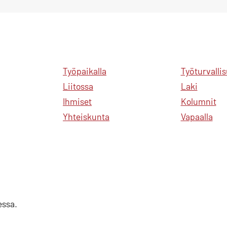
Työpaikalla
Työturvalli
Liitossa
Laki
Ihmiset
Kolumnit
Yhteiskunta
Vapaalla
essa.