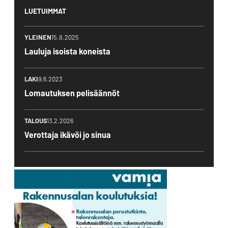
LUETUIMMAT
YLEINEN
15.8.2025
Lauluja isoista koneista
LAKI
9.6.2023
Lomautuksen pelisäännöt
TALOUS
13.2.2026
Verottaja ikävöi jo sinua