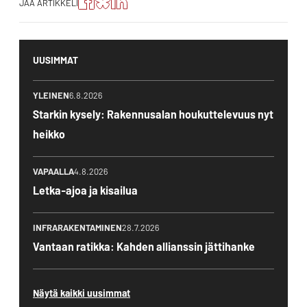
JAA ARTIKKELI
artikkeli
artikkeli
Jaa
Facebookissa
Blueskyssa
artikkeli
LinkedIn:ssä
UUSIMMAT
YLEINEN
6.8.2026
Starkin kysely: Rakennusalan houkuttelevuus nyt
heikko
VAPAALLA
4.8.2026
Letka-ajoa ja kisailua
INFRARAKENTAMINEN
28.7.2026
Vantaan ratikka: Kahden allianssin jättihanke
Näytä kaikki uusimmat