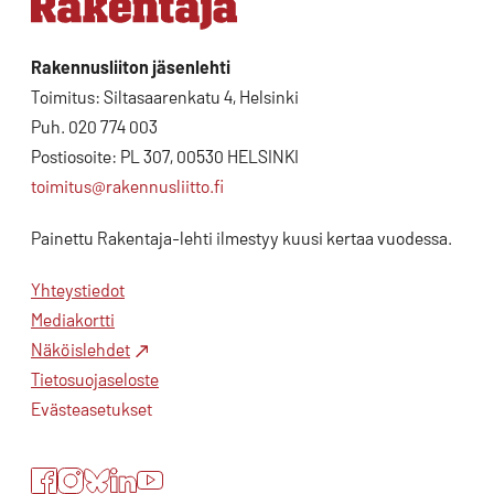
Rakennusliiton jäsenlehti
Toimitus: Siltasaarenkatu 4, Helsinki
Puh. 020 774 003
Postiosoite: PL 307, 00530 HELSINKI
toimitus@rakennusliitto.fi
Painettu Rakentaja-lehti ilmestyy kuusi kertaa vuodessa.
Yhteystiedot
Mediakortti
Näköislehdet
Tietosuojaseloste
Evästeasetukset
Facebook
Instagram
Bluesky
LinkedIn
YouTube