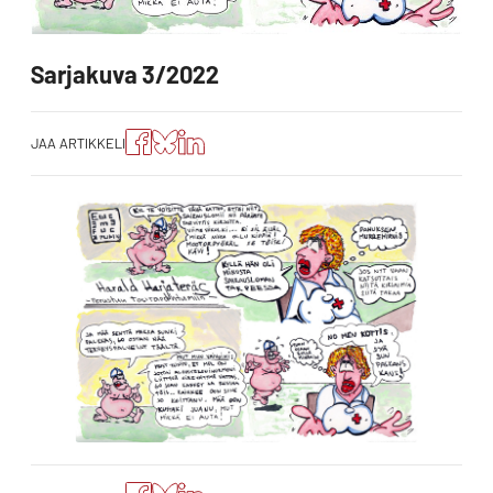
Sarjakuva 3/2022
Jaa
Jaa
Jako:
JAA ARTIKKELI
artikkeli
artikkeli
Jaa
Facebookissa
Blueskyssa
artikkeli
LinkedIn:ssä
Jaa
Jaa
Jako: