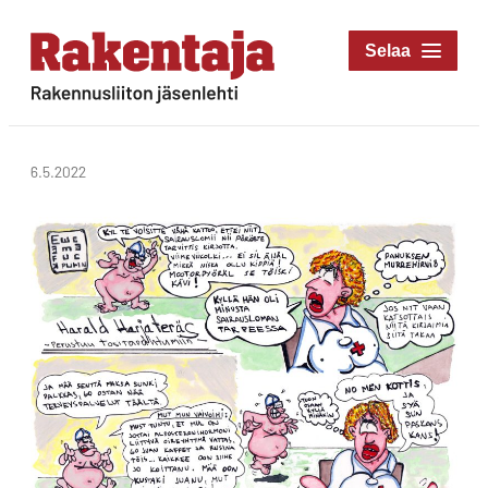
Siirry
suoraan
Rakentaja-lehti
sisältöön
Rakennusliiton
jäsenlehti
6.5.2022