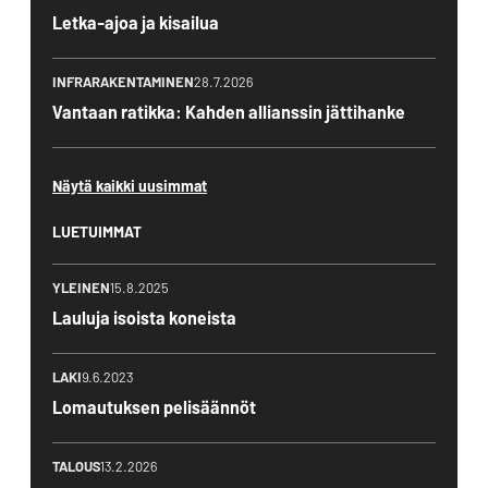
Letka-ajoa ja kisailua
INFRARAKENTAMINEN
28.7.2026
Vantaan ratikka: Kahden allianssin jättihanke
Näytä kaikki uusimmat
LUETUIMMAT
YLEINEN
15.8.2025
Lauluja isoista koneista
LAKI
9.6.2023
Lomautuksen pelisäännöt
TALOUS
13.2.2026