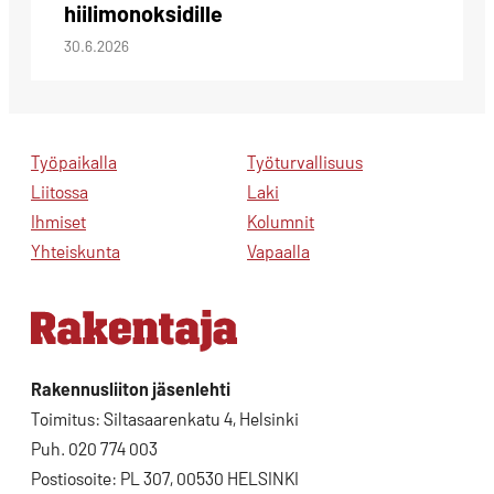
hiilimonoksidille
30.6.2026
Työpaikalla
Työturvallisuus
Liitossa
Laki
Ihmiset
Kolumnit
Yhteiskunta
Vapaalla
Rakennusliiton jäsenlehti
Toimitus: Siltasaarenkatu 4, Helsinki
Puh. 020 774 003
Postiosoite: PL 307, 00530 HELSINKI