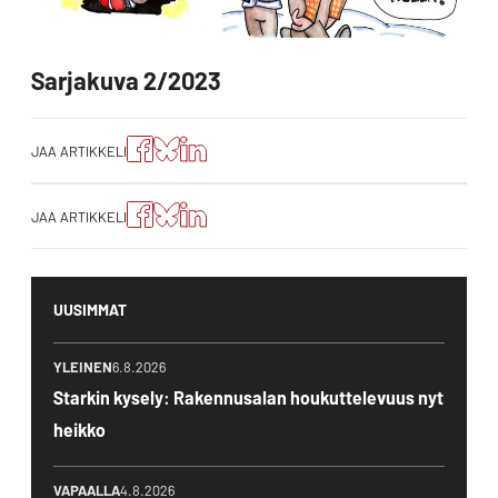
Sarjakuva 2/2023
Jaa
Jaa
Jako:
JAA ARTIKKELI
artikkeli
artikkeli
Jaa
Facebookissa
Blueskyssa
artikkeli
LinkedIn:ssä
Jaa
Jaa
Jako:
JAA ARTIKKELI
artikkeli
artikkeli
Jaa
Facebookissa
Blueskyssa
artikkeli
LinkedIn:ssä
UUSIMMAT
YLEINEN
6.8.2026
Starkin kysely: Rakennusalan houkuttelevuus nyt
heikko
VAPAALLA
4.8.2026