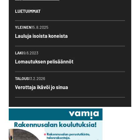
LUETUIMMAT
YLEINEN
15.8.2025
Lauluja isoista koneista
LAKI
9.6.2023
Lomautuksen pelisäännöt
TALOUS
13.2.2026
Verottaja ikävöi jo sinua