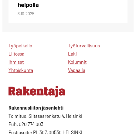
helpolla
3.10.2025
Työpaikalla
Työturvallisuus
Liitossa
Laki
Ihmiset
Kolumnit
Yhteiskunta
Vapaalla
Rakennusliiton jäsenlehti
Toimitus: Siltasaarenkatu 4, Helsinki
Puh. 020 774 003
Postiosoite: PL 307, 00530 HELSINKI