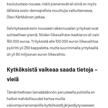
koulutustaso nousee, riskit pienenevät eli siinä on myös
tällaisia sosio-demografisia muuttujia vaikuttamassa,
Olavi Kärkkäinen jatkaa.
Selvityksessä esiin nousseet rakennusalan yritykset ovat
suhteellisen pieniä. Niiden liikevaihdon keskiarvo oli vain
160 000 euroa. Yrityksistä alle 100 000 euron liikevaihtoa
pyöritti yli 250 kappaletta, mutta suurimmalla yrityksellä
oli yli 60 miljoonan euron liikevaihto.
Kytköksistä vaikeaa saada tietoja –
vielä
Tämänhetkisen lainsäädännön perusteella poliisilla on
heikot mahdollisuudet kertoa muille
valvontaviranomaisille kytköksistä järjestäytyneeseen