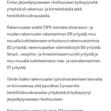
Eniten järjestäytyneeseen rikollisuuteen kytkeytyneitä
yrityksiä oli rakennus- ja kiinteistöalalla sekä
henkilöstövuokrausalalla.
Rakennusalan sisällä TOP5-toimialat olivat asuin- ja
muiden rakennusten rakentaminen (191 yritystä), muu
muualla luokittelematon erikoistunut rakennustoiminta
(52 yritystä), rakennuspaikan valmistelutyöt (50 yritystä),
lämpö-, vesijohto- ja ilmastointiasennus (40 yritystä) ja
muu muualla luokittelematon maa- ja vesirakentaminen
(17 yritystä).
Tämän lisäksi rakennusalan työvoimarakenteen kannalta
on kiinnostavaa, että jopa lähes 3 prosenttia
henkilöstövuokrausalan yrityksistä oli kytkeytynyt
järjestäytyneeseen rikollisuuteen.
Rakennusala vastasi siis yksin 17,5 prosentista