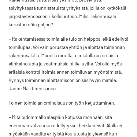
selvityksessä tunnistetuista yrityksistä, joilla on kytköksiä
järjestäytyneeseen rikollisuuteen. Miksi rakennusala
korostuu näin paljon?
– Rakentamisessa toimialalle tulo on helppoa, eikä edellytä
toimilupaa. Voi vain perustaa yhtiön ja aloittaa toiminnan
rakennusalalla. Monella muulla toimialalla on erilaisia
elinkeinolupia ja vaatimuksia niille luville. Voi olla myös
erilaisia kontrollitoimia ennen toimiluvan myöntämistä.
Kynnys toiminnan aloittamiseen on siis hyvin matala,
Janne Marttinen sanoo.
Toinen toimialan ominaisuus on työn ketjuttaminen.
– Mitä pidemmälle alaspäin ketjussa mennään, sitä
enemmän valvonnan edellytykset heikkenevät. Alalla ei
myöskään vaadita erityistä koulutusta ja yleensä kun