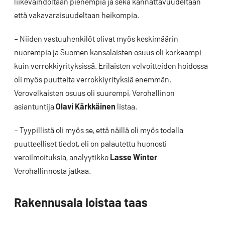
liikevaihdoltaan pienempiä ja sekä kannattavuudeltaan
että vakavaraisuudeltaan heikompia.
– Niiden vastuuhenkilöt olivat myös keskimäärin
nuorempia ja Suomen kansalaisten osuus oli korkeampi
kuin verrokkiyrityksissä. Erilaisten velvoitteiden hoidossa
oli myös puutteita verrokkiyrityksiä enemmän.
Verovelkaisten osuus oli suurempi, Verohallinon
asiantuntija
Olavi Kärkkäinen
listaa.
– Tyypillistä oli myös se, että näillä oli myös todella
puutteelliset tiedot, eli on palautettu huonosti
veroilmoituksia, analyytikko
Lasse Winter
Verohallinnosta jatkaa.
Rakennusala loistaa taas