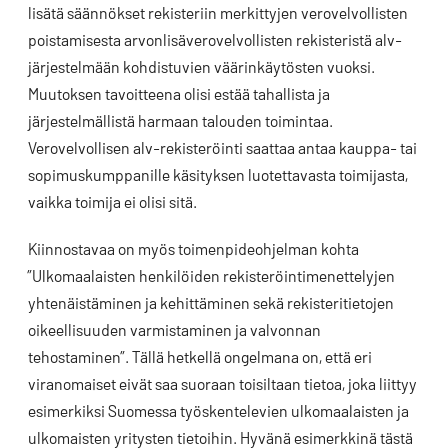
lisätä säännökset rekisteriin merkittyjen verovelvollisten
poistamisesta arvonlisäverovelvollisten rekisteristä alv-
järjestelmään kohdistuvien väärinkäytösten vuoksi.
Muutoksen tavoitteena olisi estää tahallista ja
järjestelmällistä harmaan talouden toimintaa.
Verovelvollisen alv-rekisteröinti saattaa antaa kauppa- tai
sopimuskumppanille käsityksen luotettavasta toimijasta,
vaikka toimija ei olisi sitä.
Kiinnostavaa on myös toimenpideohjelman kohta
”Ulkomaalaisten henkilöiden rekisteröintimenettelyjen
yhtenäistäminen ja kehittäminen sekä rekisteritietojen
oikeellisuuden varmistaminen ja valvonnan
tehostaminen”. Tällä hetkellä ongelmana on, että eri
viranomaiset eivät saa suoraan toisiltaan tietoa, joka liittyy
esimerkiksi Suomessa työskentelevien ulkomaalaisten ja
ulkomaisten yritysten tietoihin. Hyvänä esimerkkinä tästä