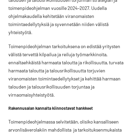
toimenpideohjelman vuosille 2024–2027. Uudella
ohjelmakaudella kehitetään viranomaisten
toimintaedellytyksiä ja syvennetään niiden välistä
yhteistyötä.
Toimenpideohjelman tarkoituksena on edistää yritysten
välistä tervettä kilpailua ja reiluja työmarkkinoita,
ennaltaehkäistä harmaata taloutta ja rikollisuutta, turvata
harmaata taloutta ja talousrikollisuutta torjuvien
viranomaisten toimintaedellytykset ja kehittää harmaan
talouden ja talousrikollisuuden torjuntaa ja
virnaomaisyhteistyötä.
Rakennusalan kannalta kiinnostavat hankkeet
Toimenpideohjelmassa selvitetään, olisiko kansalliseen
arvonlisäverolakiin mahdollista ja tarkoituksenmukaista