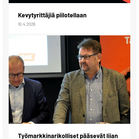
Kevytyrittäjiä piilotellaan
10.4.2026
Työmarkkinarikolliset pääsevät liian