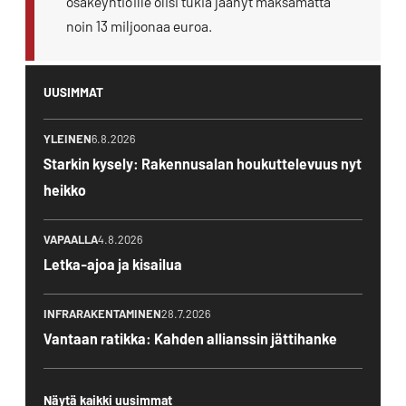
osakeyhtiöille olisi tukia jäänyt maksamatta
noin 13 miljoonaa euroa.
UUSIMMAT
YLEINEN
6.8.2026
Starkin kysely: Rakennusalan houkuttelevuus nyt
heikko
VAPAALLA
4.8.2026
Letka-ajoa ja kisailua
INFRARAKENTAMINEN
28.7.2026
Vantaan ratikka: Kahden allianssin jättihanke
Näytä kaikki uusimmat