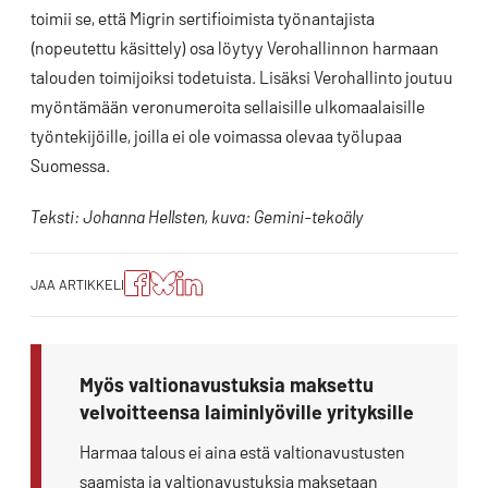
toimii se, että Migrin sertifioimista työnantajista
(nopeutettu käsittely) osa löytyy Verohallinnon harmaan
talouden toimijoiksi todetuista. Lisäksi Verohallinto joutuu
myöntämään veronumeroita sellaisille ulkomaalaisille
työntekijöille, joilla ei ole voimassa olevaa työlupaa
Suomessa.
Teksti: Johanna Hellsten, kuva: Gemini-tekoäly
Jaa
Jaa
Jako:
JAA ARTIKKELI
artikkeli
artikkeli
Jaa
Facebookissa
Blueskyssa
artikkeli
LinkedIn:ssä
Myös valtionavustuksia maksettu
velvoitteensa laiminlyöville yrityksille
Harmaa talous ei aina estä valtionavustusten
saamista ja valtionavustuksia maksetaan