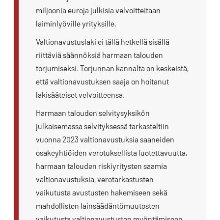
miljoonia euroja julkisia velvoitteitaan
laiminlyöville yrityksille.
Valtionavustuslaki ei tällä hetkellä sisällä
riittäviä säännöksiä harmaan talouden
torjumiseksi. Torjunnan kannalta on keskeistä,
että valtionavustuksen saaja on hoitanut
lakisääteiset velvoitteensa.
Harmaan talouden selvitysyksikön
julkaisemassa selvityksessä tarkasteltiin
vuonna 2023 valtionavustuksia saaneiden
osakeyhtiöiden verotuksellista luotettavuutta,
harmaan talouden riskiyritysten saamia
valtionavustuksia, verotarkastusten
vaikutusta avustusten hakemiseen sekä
mahdollisten lainsäädäntömuutosten
vaikutusta valtionavustusten myöntämiseen.