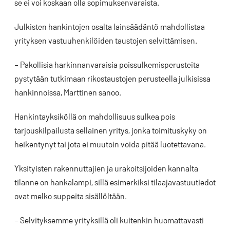
se ei voi koskaan olla sopimuksenvaraista.
Julkisten hankintojen osalta lainsäädäntö mahdollistaa
yrityksen vastuuhenkilöiden taustojen selvittämisen.
– Pakollisia harkinnanvaraisia poissulkemisperusteita
pystytään tutkimaan rikostaustojen perusteella julkisissa
hankinnoissa, Marttinen sanoo.
Hankintayksiköllä on mahdollisuus sulkea pois
tarjouskilpailusta sellainen yritys, jonka toimituskyky on
heikentynyt tai jota ei muutoin voida pitää luotettavana.
Yksityisten rakennuttajien ja urakoitsijoiden kannalta
tilanne on hankalampi, sillä esimerkiksi tilaajavastuutiedot
ovat melko suppeita sisällöltään.
– Selvityksemme yrityksillä oli kuitenkin huomattavasti