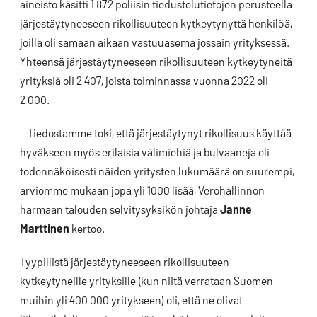
aineisto käsitti 1 872 poliisin tiedustelutietojen perusteella
järjestäytyneeseen rikollisuuteen kytkeytynyttä henkilöä,
joilla oli samaan aikaan vastuuasema jossain yrityksessä.
Yhteensä järjestäytyneeseen rikollisuuteen kytkeytyneitä
yrityksiä oli 2 407, joista toiminnassa vuonna 2022 oli
2 000.
– Tiedostamme toki, että järjestäytynyt rikollisuus käyttää
hyväkseen myös erilaisia välimiehiä ja bulvaaneja eli
todennäköisesti näiden yritysten lukumäärä on suurempi,
arviomme mukaan jopa yli 1000 lisää, Verohallinnon
harmaan talouden selvitysyksikön johtaja
Janne
Marttinen
kertoo.
Tyypillistä järjestäytyneeseen rikollisuuteen
kytkeytyneille yrityksille (kun niitä verrataan Suomen
muihin yli 400 000 yritykseen) oli, että ne olivat