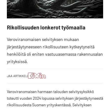
Rikollisuuden lonkerot työmaalla
Veroviranomaisen selvityksen mukaan
järjestäytyneeseen rikollisuuteen kytkeytyneitä
henkilöitä oli eniten vastuuasemassa rakennusalan
yrityksissä.
Jaa
Jaa
Jako:
JAA ARTIKKELI
artikkeli
artikkeli
Jaa
Facebookissa
Blueskyssa
artikkeli
LinkedIn:ssä
Veroviranomaisen harmaan talouden selvitysyksikkö
toteutti vuoden 2024 lopussa selvityksen järjestäytyneestä
rikollisuudesta Suomen yrityskentässä. Selvityksen