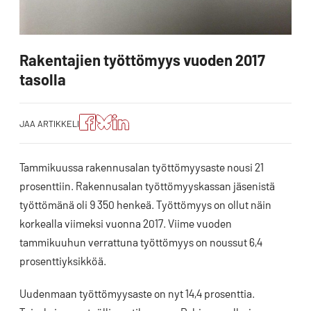
Rakentajien työttömyys vuoden 2017
tasolla
Jaa
Jaa
Jako:
JAA ARTIKKELI
artikkeli
artikkeli
Jaa
Facebookissa
Blueskyssa
artikkeli
LinkedIn:ssä
Tammikuussa rakennusalan työttömyysaste nousi 21
prosenttiin. Rakennusalan työttömyyskassan jäsenistä
työttömänä oli 9 350 henkeä. Työttömyys on ollut näin
korkealla viimeksi vuonna 2017. Viime vuoden
tammikuuhun verrattuna työttömyys on noussut 6,4
prosenttiyksikköä.
Uudenmaan työttömyysaste on nyt 14,4 prosenttia.