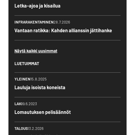
Letka-ajoa ja kisailua
INFRARAKENTAMINEN
28.7.2026
Vantaan ratikka: Kahden allianssin jättihanke
Näytä kaikki uusimmat
LUETUIMMAT
YLEINEN
15.8.2025
Lauluja isoista koneista
LAKI
9.6.2023
Lomautuksen pelisäännöt
TALOUS
13.2.2026