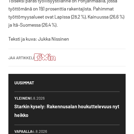
Toiseksi paras työllisyystilanne on Pohjanmaalla, jossa
työttömänä on 19,1 prosenttia rakentajista. Pahimmat
työttömyysalueet ovat Lapissa (28,2 %), Kainuussa (26,6 %)
ja Itä-Suomessa (26,4 %).
Teksti ja kuva: Jukka Nissinen
Jaa
Jaa
Jako:
JAA ARTIKKELI
artikkeli
artikkeli
Jaa
Facebookissa
Blueskyssa
artikkeli
LinkedIn:ssä
UUSIMMAT
YLEINEN
6.8.2026
Starkin kysely: Rakennusalan houkuttelevuus nyt
heikko
VAPAALLA
4.8.2026