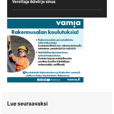
Verottaja ikävöi jo sinua
Lue seuraavaksi