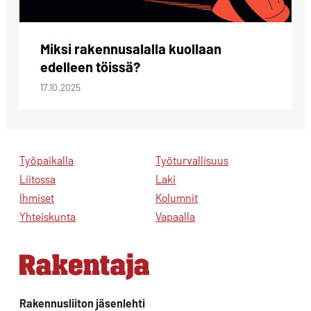
Miksi rakennusalalla kuollaan
edelleen töissä?
17.10.2025
Työpaikalla
Työturvallisuus
Liitossa
Laki
Ihmiset
Kolumnit
Yhteiskunta
Vapaalla
Rakennusliiton jäsenlehti