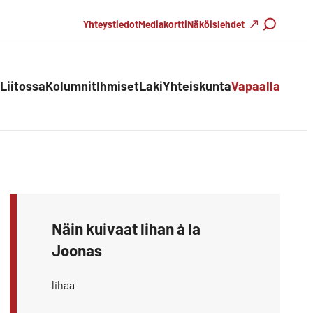
Haku
Yhteystiedot
Mediakortti
Näköislehdet
Liitossa
Kolumnit
Ihmiset
Laki
Yhteiskunta
Vapaalla
Näin kuivaat lihan à la
Joonas
lihaa