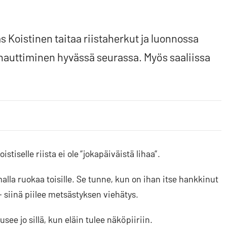
 Koistinen taitaa riistaherkut ja luonnossa
 nauttiminen hyvässä seurassa. Myös saaliissa
iselle riista ei ole ”jokapäiväistä lihaa”.
malla ruokaa toisille. Se tunne, kun on ihan itse hankkinut
 – siinä piilee metsästyksen viehätys.
see jo sillä, kun eläin tulee näköpiiriin.