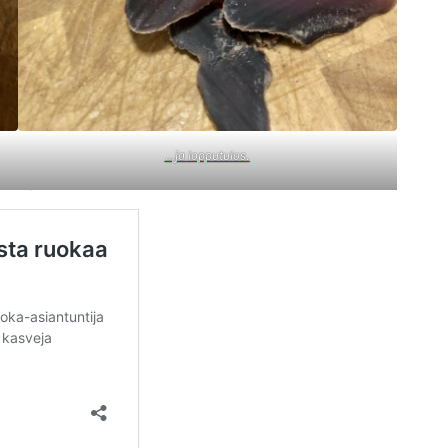
…ja lopputulos.