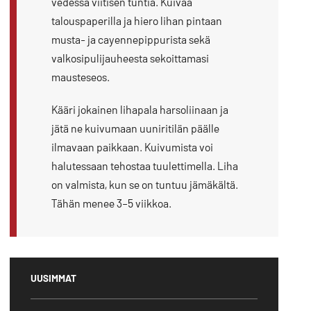
vedessä viitisen tuntia. Kuivaa
talouspaperilla ja hiero lihan pintaan
musta- ja cayennepippurista sekä
valkosipulijauheesta sekoittamasi
mausteseos.
Kääri jokainen lihapala harsoliinaan ja
jätä ne kuivumaan uuniritilän päälle
ilmavaan paikkaan. Kuivumista voi
halutessaan tehostaa tuulettimella. Liha
on valmista, kun se on tuntuu jämäkältä.
Tähän menee 3–5 viikkoa.
UUSIMMAT