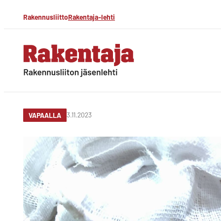
Siirry
Rakennusliitto
Rakentaja-lehti
suoraan
sisältöön
Rakentaja-lehti
Rakennusliiton
jäsenlehti
3.11.2023
VAPAALLA