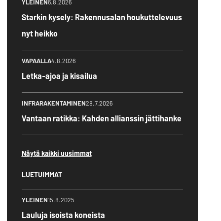
YLEINEN
6.8.2026
Starkin kysely: Rakennusalan houkuttelevuus
nyt heikko
VAPAALLA
4.8.2026
Letka-ajoa ja kisailua
INFRARAKENTAMINEN
28.7.2026
Vantaan ratikka: Kahden allianssin jättihanke
Näytä kaikki uusimmat
LUETUIMMAT
YLEINEN
15.8.2025
Lauluja isoista koneista