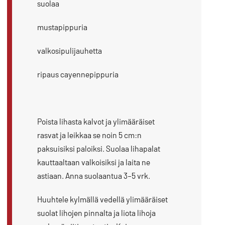
suolaa
mustapippuria
valkosipulijauhetta
ripaus cayennepippuria
Poista lihasta kalvot ja ylimääräiset
rasvat ja leikkaa se noin 5 cm:n
paksuisiksi paloiksi. Suolaa lihapalat
kauttaaltaan valkoisiksi ja laita ne
astiaan. Anna suolaantua 3–5 vrk.
Huuhtele kylmällä vedellä ylimääräiset
suolat lihojen pinnalta ja liota lihoja