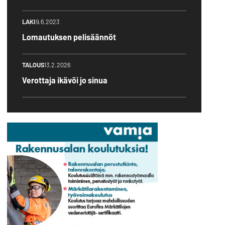
LAKI
9.6.2023
Lomautuksen pelisäännöt
TALOUS
13.2.2026
Verottaja ikävöi jo sinua