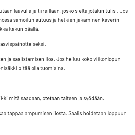
taan laavulla ja tiiraillaan, josko sieltä jotakin tulisi. Jos
nossa samoilun autuus ja hetkien jakaminen kaverin
ikka kakun päällä.
kasvispainotteiseksi.
en ja saalistamisen iloa. Jos heiluu koko viikonlopun
enisäkki pitää olla tuomisina.
kki mitä saadaan, otetaan talteen ja syödään.
 saa tappaa ampumisen ilosta. Saalis hoidetaan loppuun