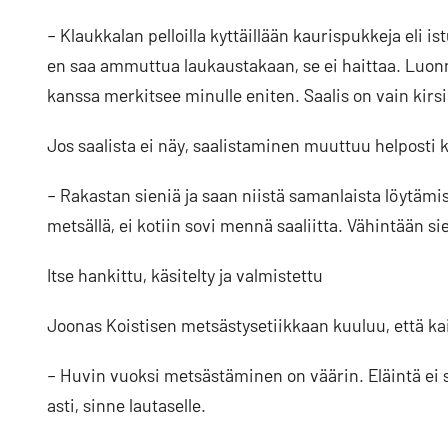
– Klaukkalan pelloilla kyttäillään kaurispukkeja eli istu
en saa ammuttua laukaustakaan, se ei haittaa. Luon
kanssa merkitsee minulle eniten. Saalis on vain kirs
Jos saalista ei näy, saalistaminen muuttuu helposti 
– Rakastan sieniä ja saan niistä samanlaista löytämis
metsällä, ei kotiin sovi mennä saaliitta. Vähintään si
Itse hankittu, käsitelty ja valmistettu
Joonas Koistisen metsästysetiikkaan kuuluu, että kai
– Huvin vuoksi metsästäminen on väärin. Eläintä ei
asti, sinne lautaselle.