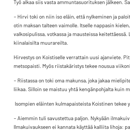
Työ alkaa siis vasta ammuntasuorituksen jälkeen. Saa
– Hirvi toki on niin iso eläin, että nylkeminen ja palo
otin maksan talteen vaimolle. Itselle nappasin kielen, 
valkosipulissa, votkassa ja mausteissa keitettäessä. 
kiinalaisilta muurareilta.
Hirvestys on Koistiselle verrattain uusi ajanviete. P
metsopaisti. Myös riistakäristys tekee nousua viiko
– Riistassa on toki oma makunsa, joka jakaa mielipite
liikaa. Silloin se maistuu yhtä kengänpohjalta kuin m
Isompien eläinten kulmapaisteista Koistinen tekee 
– Aiemmin tuli savustettua paljon. Nykyään ilmakuiva
Ilmakuivaukseen ei kannata käyttää kalliita lihoja: pa