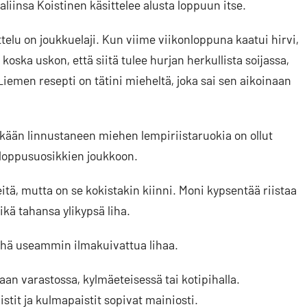
liinsa Koistinen käsittelee alusta loppuun itse.
ittelu on joukkuelaji. Kun viime viikonloppuna kaatui hirvi,
koska uskon, että siitä tulee hurjan herkullista soijassa,
Liemen resepti on tätini mieheltä, joka sai sen aikoinaan
itkään linnustaneen miehen lempiriistaruokia on ollut
nloppusuosikkien joukkoon.
itä, mutta on se kokistakin kiinni. Moni kypsentää riistaa
ikä tahansa ylikypsä liha.
yhä useammin ilmakuivattua lihaa.
an varastossa, kylmäeteisessä tai kotipihalla.
istit ja kulmapaistit sopivat mainiosti.