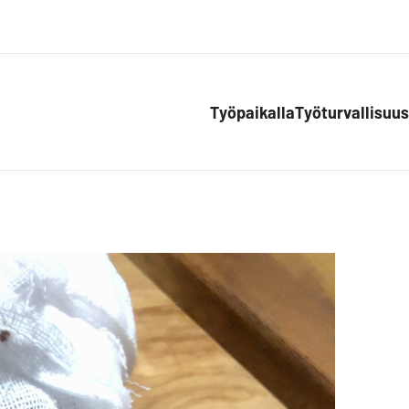
Työpaikalla
Työturvallisuus