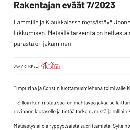
Rakentajan eväät 7/2023
Lammilla ja Klaukkalassa metsästävä Joonas
liikkumisen. Metsällä tärkeintä on hetkestä
parasta on jakaminen.
Jaa
Jaa
Jako:
JAA ARTIKKELI
artikkeli
artikkeli
Jaa
Facebookissa
Blueskyssa
artikkeli
LinkedIn:ssä
Timpurina ja Constin luottamusmiehenä toimivalle Koist
– Silloin kun riistaa saa, on mahtavaa jakaa se laitta
ravinnon lautaselle ja tietää tarkoin, mistä ja mllloin
Metsästys ei ole ryppyotsaista suorittamista. Syke nou