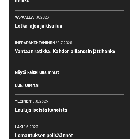
heikko
VAPAALLA
4.8.2026
Letka-ajoa ja kisailua
INFRARAKENTAMINEN
28.7.2026
Vantaan ratikka: Kahden allianssin jättihanke
Näytä kaikki uusimmat
LUETUIMMAT
YLEINEN
15.8.2025
Lauluja isoista koneista
LAKI
9.6.2023
Lomautuksen pelisäännöt