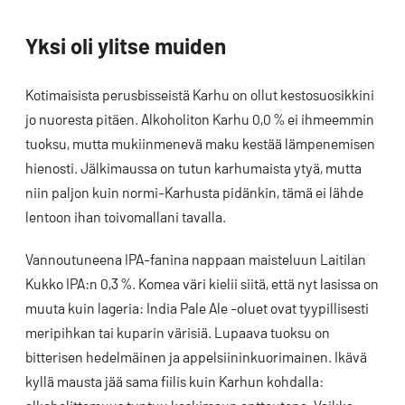
Yksi oli ylitse muiden
Kotimaisista perusbisseistä Karhu on ollut kestosuosikkini
jo nuoresta pitäen. Alkoholiton Karhu 0,0 % ei ihmeemmin
tuoksu, mutta mukiinmenevä maku kestää lämpenemisen
hienosti. Jälkimaussa on tutun karhumaista ytyä, mutta
niin paljon kuin normi-Karhusta pidänkin, tämä ei lähde
lentoon ihan toivomallani tavalla.
Vannoutuneena IPA-fanina nappaan maisteluun Laitilan
Kukko IPA:n 0,3 %. Komea väri kielii siitä, että nyt lasissa on
muuta kuin lageria: India Pale Ale -oluet ovat tyypillisesti
meripihkan tai kuparin värisiä. Lupaava tuoksu on
bitterisen hedelmäinen ja appelsiininkuorimainen. Ikävä
kyllä mausta jää sama fiilis kuin Karhun kohdalla: