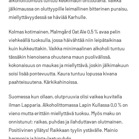
alkoholittomuus tuntuu keskimaun onttoutena. Vaikka
jälkimaussa on oluttyypille leimallinen bitterinen puraisu,
miellyttävyydessä se häviää Karhulle.
Kolmas kotimainen, Malmgård Oat Ale 0,5 % avaa pelin
viehkeällä tuoksulla, jossa häivähtää niin leipätaikinaa
kuin kukkeuttakin. Vaikka minimaalinen alkoholi tuntuu
tässäkin hienoisena ohuutena maun puolivälissä,
kokonaisuus on maukas ja miellyttävä, joskin jälkimakuun
soisi lisää pontevuutta. Kaura tuntuu lopussa kivana
paahteisuutena. Kärkikahinoissa.
Suomessa kun ollaan, olutpruuvia olisi vaikea kuvitella
ilman Lapparia. Alkoholittomassa Lapin Kullassa 0,0 % on
vieno mutta erittäin miellyttävä tuoksu. Myös maku on
onnistunut: raikas, puhdas ja ilahduttavan olutmainen.
Positiivinen yllätys! Raikkaan tyylin ystävälle. Mainio
harmonia ja hinta-laatusuhde.