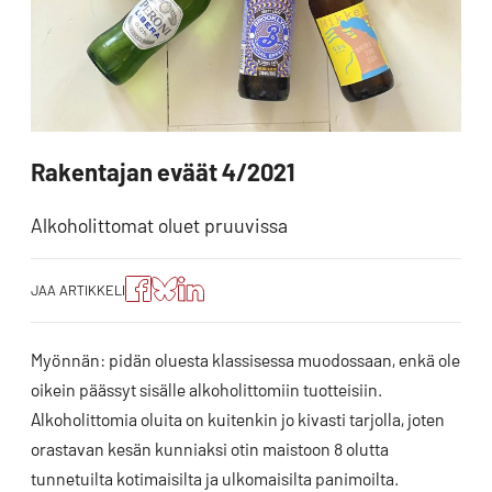
Rakentajan eväät 4/2021
Alkoholittomat oluet pruuvissa
Jaa
Jaa
Jako:
JAA ARTIKKELI
artikkeli
artikkeli
Jaa
Facebookissa
Blueskyssa
artikkeli
LinkedIn:ssä
Myönnän: pidän oluesta klassisessa muodossaan, enkä ole
oikein päässyt sisälle alkoholittomiin tuotteisiin.
Alkoholittomia oluita on kuitenkin jo kivasti tarjolla, joten
orastavan kesän kunniaksi otin maistoon 8 olutta
tunnetuilta kotimaisilta ja ulkomaisilta panimoilta.