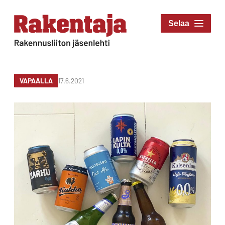
Siirry
suoraan
Rakentaja-lehti
sisältöön
Rakennusliiton
jäsenlehti
17.6.2021
VAPAALLA