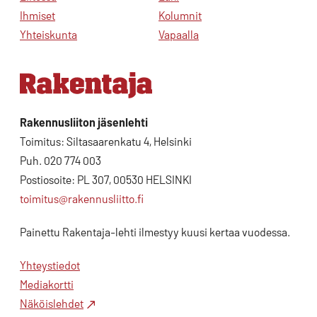
Ihmiset
Kolumnit
Yhteiskunta
Vapaalla
Rakennusliiton jäsenlehti
Toimitus: Siltasaarenkatu 4, Helsinki
Puh. 020 774 003
Postiosoite: PL 307, 00530 HELSINKI
toimitus@rakennusliitto.fi
Painettu Rakentaja-lehti ilmestyy kuusi kertaa vuodessa.
Yhteystiedot
Mediakortti
Näköislehdet