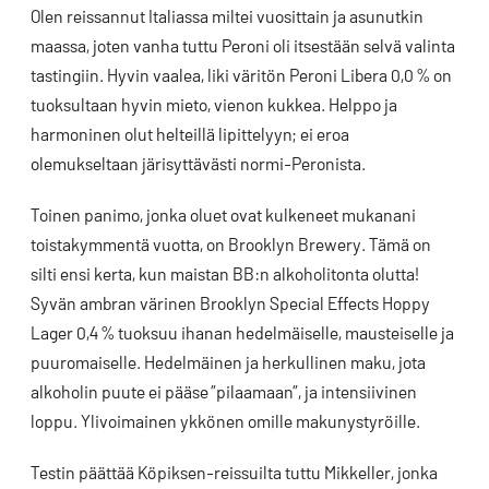
Olen reissannut Italiassa miltei vuosittain ja asunutkin
maassa, joten vanha tuttu Peroni oli itsestään selvä valinta
tastingiin. Hyvin vaalea, liki väritön Peroni Libera 0,0 % on
tuoksultaan hyvin mieto, vienon kukkea. Helppo ja
harmoninen olut helteillä lipittelyyn; ei eroa
olemukseltaan järisyttävästi normi-Peronista.
Toinen panimo, jonka oluet ovat kulkeneet mukanani
toistakymmentä vuotta, on Brooklyn Brewery. Tämä on
silti ensi kerta, kun maistan BB:n alkoholitonta olutta!
Syvän ambran värinen Brooklyn Special Effects Hoppy
Lager 0,4 % tuoksuu ihanan hedelmäiselle, mausteiselle ja
puuromaiselle. Hedelmäinen ja herkullinen maku, jota
alkoholin puute ei pääse ”pilaamaan”, ja intensiivinen
loppu. Ylivoimainen ykkönen omille makunystyröille.
Testin päättää Köpiksen-reissuilta tuttu Mikkeller, jonka