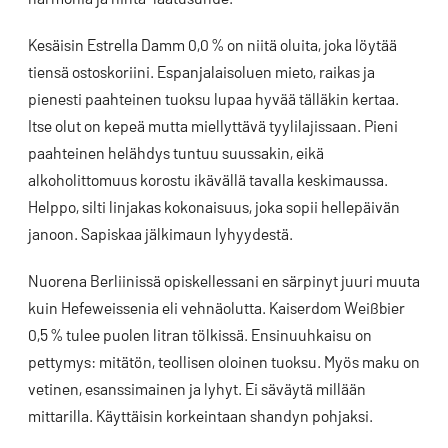
Kesäisin Estrella Damm 0,0 % on niitä oluita, joka löytää
tiensä ostoskoriini. Espanjalaisoluen mieto, raikas ja
pienesti paahteinen tuoksu lupaa hyvää tälläkin kertaa.
Itse olut on kepeä mutta miellyttävä tyylilajissaan. Pieni
paahteinen helähdys tuntuu suussakin, eikä
alkoholittomuus korostu ikävällä tavalla keskimaussa.
Helppo, silti linjakas kokonaisuus, joka sopii hellepäivän
janoon. Sapiskaa jälkimaun lyhyydestä.
Nuorena Berliinissä opiskellessani en särpinyt juuri muuta
kuin Hefeweissenia eli vehnäolutta. Kaiserdom Weißbier
0,5 % tulee puolen litran tölkissä. Ensinuuhkaisu on
pettymys: mitätön, teollisen oloinen tuoksu. Myös maku on
vetinen, esanssimainen ja lyhyt. Ei säväytä millään
mittarilla. Käyttäisin korkeintaan shandyn pohjaksi.