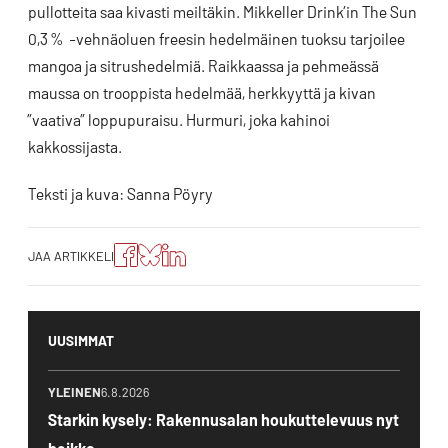
pullotteita saa kivasti meiltäkin. Mikkeller Drink’in The Sun
0,3 % -vehnäoluen freesin hedelmäinen tuoksu tarjoilee
mangoa ja sitrushedelmiä. Raikkaassa ja pehmeässä
maussa on trooppista hedelmää, herkkyyttä ja kivan
”vaativa” loppupuraisu. Hurmuri, joka kahinoi
kakkossijasta.
Teksti ja kuva: Sanna Pöyry
Jaa
Jaa
Jako:
JAA ARTIKKELI
artikkeli
artikkeli
Jaa
Facebookissa
Blueskyssa
artikkeli
LinkedIn:ssä
UUSIMMAT
YLEINEN
6.8.2026
Starkin kysely: Rakennusalan houkuttelevuus nyt