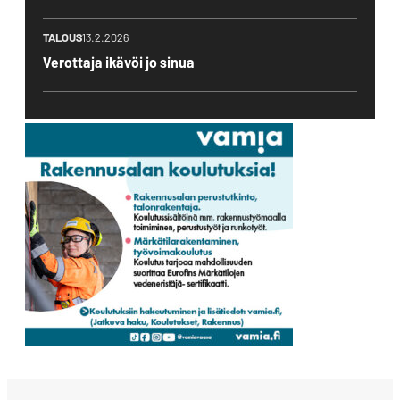
TALOUS
13.2.2026
Verottaja ikävöi jo sinua