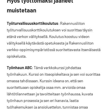
Myös työttömäksi jääneet
muistetaan
Työturvallisuuskorttikoulutus
: Rakennusliiton
työturvallisuuskorttikoulutuksen voi suorittaa täysin
etänä verkon välityksellä. Koulutus koostuu videon
välityksellä käytävästä opetuksesta ja Rakennusliiton
verkko-oppimisympäristössä suoritettavasta itsenäisestä
opiskelusta.
Työnhaun ABC
: Tämä verkkokurssi johdattaa
työnhakuun. Kurssi on itseopiskeltava ja sen voi suorittaa
omassa tahdissaan. Kurssin ideana on, että sen
suoritettuaan opiskelija osaa mm. arvioida omaa
lähtötilannettaan ja tavoitteitaan työnhaussa, kuvata
työnhaun prosessia ja sen eri kanavia, laatia
työhakemuksen ja ansioluettelon, tunnistaa omaa