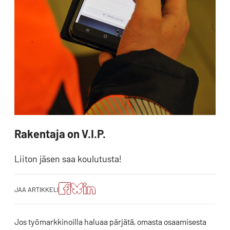
Rakentaja on V.I.P.
Liiton jäsen saa koulutusta!
Jaa
Jaa
Jako:
JAA ARTIKKELI
artikkeli
artikkeli
Jaa
Facebookissa
Blueskyssa
artikkeli
LinkedIn:ssä
Jos työmarkkinoilla haluaa pärjätä, omasta osaamisesta