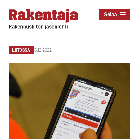
Siirry
suoraan
Rakentaja-lehti
sisältöön
Rakennusliiton
jäsenlehti
16.12.2022
LIITOSSA