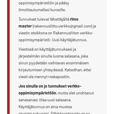
oppimisympäristöön ja pääsy
ilmoittautumallesi kurssille.
Tunnukset tulevat lähettäjältä
rlmo
master
(rakennusliitto.verkko@gmail.com) ja
viestin otsikkona on Rakennusliiton verkko-
oppimisympäristö: Uusi käyttäjätunnus.
Viestissä on käyttäjätunnuksesi ja
järjestelmän sinulle luoma salasana, joka
sinun pyydetään vaihtavan ensimmäisen
kirjautumisen yhteydessä. Katsothan, ettei
viesti ole mennyt roskapostiin.
Jos sinulla on jo tunnukset verkko-
oppimisympäristöön
, mutta olet unohtanut
sanasanasi, tilaa uusi salasana.
Käyttäjätunnus on aina muotoa
etunimi.sukunimi. Sähköpostiosoite on se,