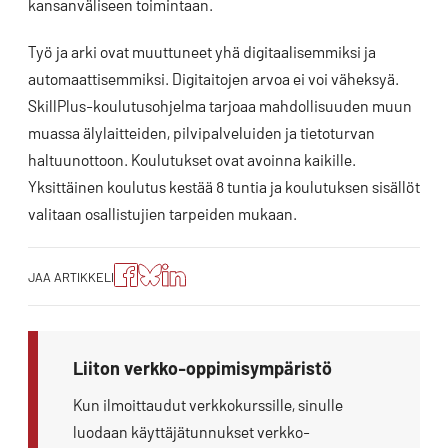
kansanväliseen toimintaan.
Työ ja arki ovat muuttuneet yhä digitaalisemmiksi ja
automaattisemmiksi. Digitaitojen arvoa ei voi väheksyä.
SkillPlus-koulutusohjelma tarjoaa mahdollisuuden muun
muassa älylaitteiden, pilvipalveluiden ja tietoturvan
haltuunottoon. Koulutukset ovat avoinna kaikille.
Yksittäinen koulutus kestää 8 tuntia ja koulutuksen sisällöt
valitaan osallistujien tarpeiden mukaan.
Jaa
Jaa
Jako:
JAA ARTIKKELI
artikkeli
artikkeli
Jaa
Facebookissa
Blueskyssa
artikkeli
LinkedIn:ssä
Liiton verkko-oppimisympäristö
Kun ilmoittaudut verkkokurssille, sinulle
luodaan käyttäjätunnukset verkko-