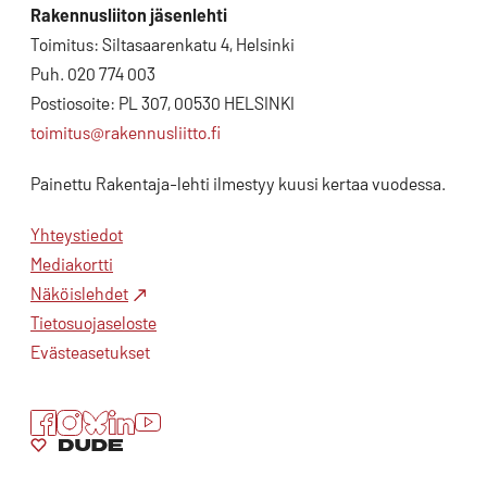
Rakennusliiton jäsenlehti
Toimitus: Siltasaarenkatu 4, Helsinki
Puh. 020 774 003
Postiosoite: PL 307, 00530 HELSINKI
toimitus@rakennusliitto.fi
Painettu Rakentaja-lehti ilmestyy kuusi kertaa vuodessa.
Yhteystiedot
Mediakortti
Näköislehdet
Tietosuojaseloste
Evästeasetukset
Facebook
Instagram
Bluesky
LinkedIn
YouTube