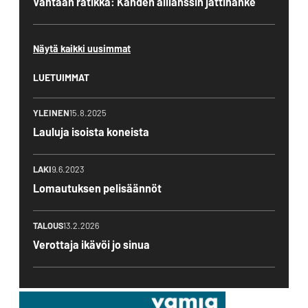
Vantaan ratikka: Kahden allianssin jättihanke
Näytä kaikki uusimmat
LUETUIMMAT
YLEINEN
15.8.2025
Lauluja isoista koneista
LAKI
9.6.2023
Lomautuksen pelisäännöt
TALOUS
13.2.2026
Verottaja ikävöi jo sinua