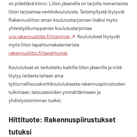
on pidettävä kiinni. Liiton jäsenelle on tarjolla monenlaista
liiton tarjoamaa verkkokoulutusta. Taitomyllystä löytyvät
Rakennusliiton oman koulutustarjonnan lisäksi myös
yhteistyökumppanien koulutustarjontaa
ura.rakennusliitto.fi/trainings
. Koulutukset löytyvät
myös liiton tapahtumakalenterista
rakennusliitto.fi/tapahtumat
.
Koulutukset on tarkoitettu kaikille liiton jäsenille ja niitä
löytyy laidasta laitaan aina
työturvallisuuskorttikoulutuksesta rakennuspiirustusten
tulkintaan, talousasioiden ymmärtämiseen ja
yhdistystoiminnan tueksi.
Hittituote: Rakennuspiirustukset
tutuksi