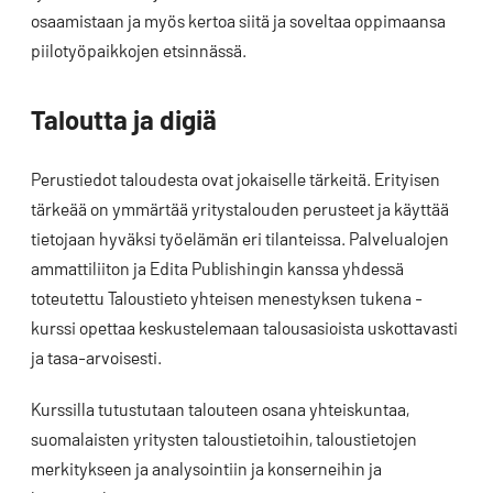
osaamistaan ja myös kertoa siitä ja soveltaa oppimaansa
piilotyöpaikkojen etsinnässä.
Taloutta ja digiä
Perustiedot taloudesta ovat jokaiselle tärkeitä. Erityisen
tärkeää on ymmärtää yritystalouden perusteet ja käyttää
tietojaan hyväksi työelämän eri tilanteissa. Palvelualojen
ammattiliiton ja Edita Publishingin kanssa yhdessä
toteutettu Taloustieto yhteisen menestyksen tukena -
kurssi opettaa keskustelemaan talousasioista uskottavasti
ja tasa-arvoisesti.
Kurssilla tutustutaan talouteen osana yhteiskuntaa,
suomalaisten yritysten taloustietoihin, taloustietojen
merkitykseen ja analysointiin ja konserneihin ja