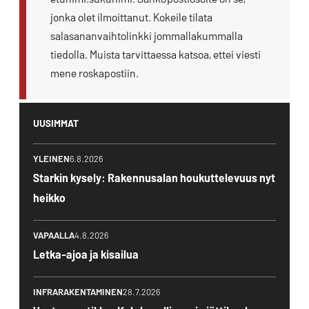
jonka olet ilmoittanut. Kokeile tilata
salasananvaihtolinkki jommallakummalla
tiedolla. Muista tarvittaessa katsoa, ettei viesti
mene roskapostiin.
UUSIMMAT
YLEINEN
6.8.2026
Starkin kysely: Rakennusalan houkuttelevuus nyt
heikko
VAPAALLA
4.8.2026
Letka-ajoa ja kisailua
INFRARAKENTAMINEN
28.7.2026