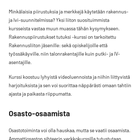
Minkälaisia piirustuksia ja merkkejä käytetään rakennus-
ja lvi-suunnitelmissa? Yksi liiton suosituimmista
kursseista vastaa muun muassa tähän kysymykseen.
Rakennuspiirustukset tutuksi -kurssi on tarkoitettu
Rakennusliiton jäsenille: sekä opiskelijoille että
työssäkäyville, niin talonrakentajille kuin putki- ja IV-
asentajille.
Kurssi koostuu lyhyistä videoluennoista ja niihin liittyvistä
harjoituksista ja sen voi suorittaa näppärästi omaan tahtiin
ajasta ja paikasta riippumatta.
Osasto-osaamista
Osastotoiminta voi olla hauskaa, mutta se vaatii osaamista.
Ammattiosaston sihteerin verkkokurssilla tutustutaan