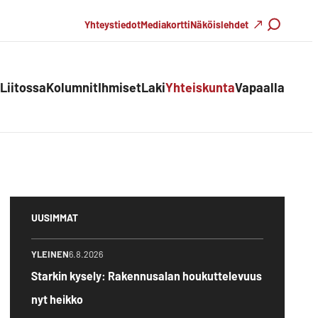
Haku
Yhteystiedot
Mediakortti
Näköislehdet
Liitossa
Kolumnit
Ihmiset
Laki
Yhteiskunta
Vapaalla
UUSIMMAT
YLEINEN
6.8.2026
Starkin kysely: Rakennusalan houkuttelevuus
nyt heikko