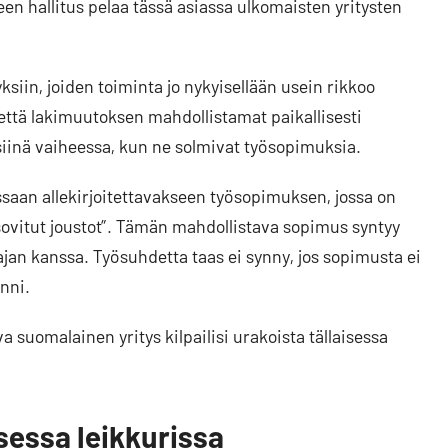
een hallitus pelaa tässä asiassa ulkomaisten yritysten
ksiin, joiden toiminta jo nykyisellään usein rikkoo
että lakimuutoksen mahdollistamat paikallisesti
o siinä vaiheessa, kun ne solmivat työsopimuksia.
saan allekirjoitettavakseen työsopimuksen, jossa on
i sovitut joustot”. Tämän mahdollistava sopimus syntyy
jan kanssa. Työsuhdetta taas ei synny, jos sopimusta ei
inni.
a suomalainen yritys kilpailisi urakoista tällaisessa
essa leikkurissa