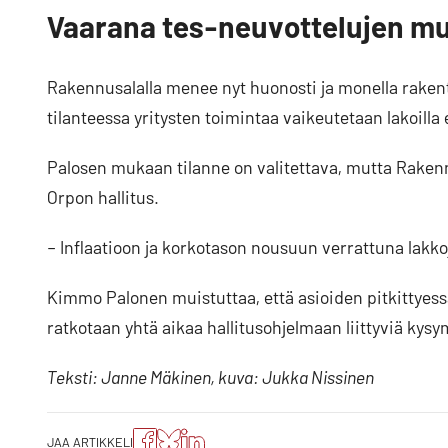
Vaarana tes-neuvottelujen m
Rakennusalalla menee nyt huonosti ja monella rakenta
tilanteessa yritysten toimintaa vaikeutetaan lakoilla
Palosen mukaan tilanne on valitettava, mutta Raken
Orpon hallitus.
– Inflaatioon ja korkotason nousuun verrattuna lakkoj
Kimmo Palonen muistuttaa, että asioiden pitkittyess
ratkotaan yhtä aikaa hallitusohjelmaan liittyviä kysy
Teksti: Janne Mäkinen, kuva: Jukka Nissinen
Jaa
Jaa
Jako:
JAA ARTIKKELI