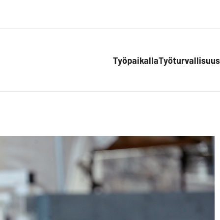
Työpaikalla
Työturvallisuus