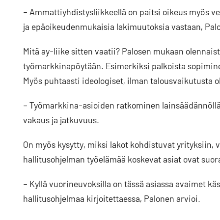
– Ammattiyhdistysliikkeellä on paitsi oikeus myös v
ja epäoikeudenmukaisia lakimuutoksia vastaan, Palon
Mitä ay-liike sitten vaatii? Palosen mukaan olennai
työmarkkinapöytään. Esimerkiksi palkoista sopiminen
Myös puhtaasti ideologiset, ilman talousvaikutusta o
– Työmarkkina-asioiden ratkominen lainsäädännöllä
vakaus ja jatkuvuus.
On myös kysytty, miksi lakot kohdistuvat yrityksiin, 
hallitusohjelman työelämää koskevat asiat ovat suor
– Kyllä vuorineuvoksilla on tässä asiassa avaimet kä
hallitusohjelmaa kirjoitettaessa, Palonen arvioi.