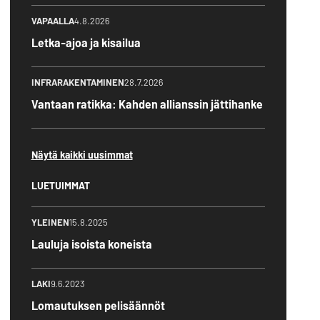
VAPAALLA
4.8.2026
Letka-ajoa ja kisailua
INFRARAKENTAMINEN
28.7.2026
Vantaan ratikka: Kahden allianssin jättihanke
Näytä kaikki uusimmat
LUETUIMMAT
YLEINEN
15.8.2025
Lauluja isoista koneista
LAKI
9.6.2023
Lomautuksen pelisäännöt