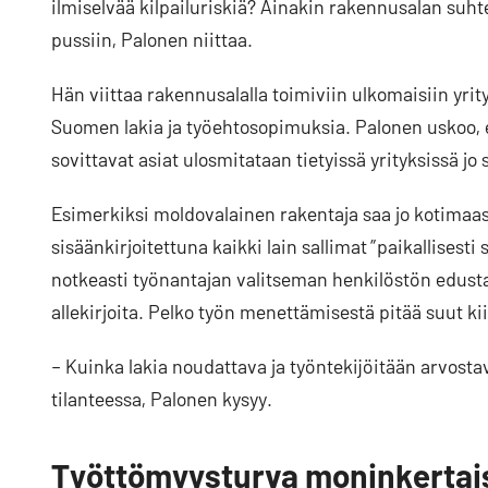
ilmiselvää kilpailuriskiä? Ainakin rakennusalan suht
pussiin, Palonen niittaa.
Hän viittaa rakennusalalla toimiviin ulkomaisiin yrity
Suomen lakia ja työehtosopimuksia. Palonen uskoo, 
sovittavat asiat ulosmitataan tietyissä yrityksissä j
Esimerkiksi moldovalainen rakentaja saa jo kotimaas
sisäänkirjoitettuna kaikki lain sallimat ”paikallisest
notkeasti työnantajan valitseman henkilöstön edusta
allekirjoita. Pelko työn menettämisestä pitää suut ki
– Kuinka lakia noudattava ja työntekijöitään arvostav
tilanteessa, Palonen kysyy.
Työttömyysturva moninkertais