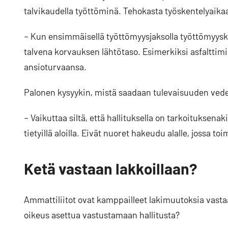
talvikaudella työttöminä. Tehokasta työskentelyaika
– Kun ensimmäisellä työttömyysjaksolla työttömyysk
talvena korvauksen lähtötaso. Esimerkiksi asfaltti
ansioturvaansa.
Palonen kysyykin, mistä saadaan tulevaisuuden veden
– Vaikuttaa siltä, että hallituksella on tarkoitukse
tietyillä aloilla. Eivät nuoret hakeudu alalle, jossa to
Ketä vastaan lakkoillaan?
Ammattiliitot ovat kamppailleet lakimuutoksia vastaan
oikeus asettua vastustamaan hallitusta?