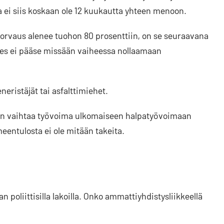
a ei siis koskaan ole 12 kuukautta yhteen menoon.
orvaus alenee tuohon 80 prosenttiin, on se seuraavana
mies ei pääse missään vaiheessa nollaamaan
eristäjät tai asfalttimiehet.
nakin vaihtaa työvoima ulkomaiseen halpatyövoimaan
imeentulosta ei ole mitään takeita.
 poliittisilla lakoilla. Onko ammattiyhdistysliikkeellä