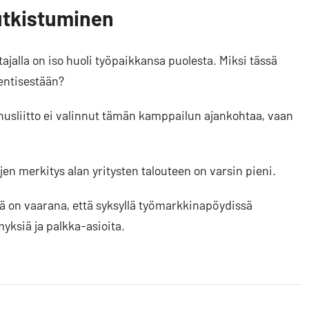
utkistuminen
jalla on iso huoli työpaikkansa puolesta. Miksi tässä
 entisestään?
nusliitto ei valinnut tämän kamppailun ajankohtaa, vaan
en merkitys alan yritysten talouteen on varsin pieni.
ä on vaarana, että syksyllä työmarkkinapöydissä
myksiä ja palkka-asioita.