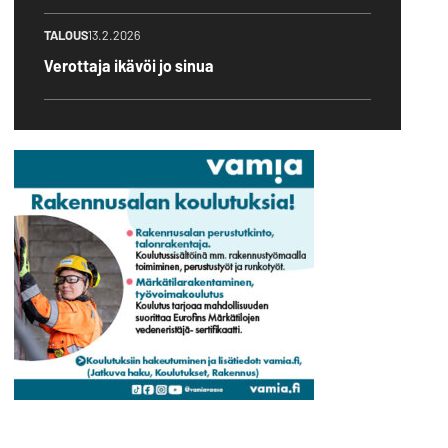
TALOUS
13.2.2026
Verottaja ikävöi jo sinua