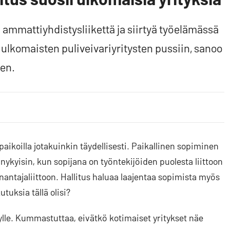
ammattiyhdistysliikettä ja siirtyä työelämässä
ulkomaisten puliveivariyritysten pussiin, sanoo
en.
aikoilla jotakuinkin täydellisesti. Paikallinen sopiminen
ykyisin, kun sopijana on työntekijöiden puolesta liittoon
nantajaliittoon. Hallitus haluaa laajentaa sopimista myös
utuksia tällä olisi?
yvylle. Kummastuttaa, eivätkö kotimaiset yritykset näe