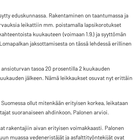
ksytty eduskunnassa. Rakentaminen on taantumassa ja
rvauksia leikattiin mm. poistamalla lapsikorotukset
kahteentoista kuukauteen (voimaan 1.9.) ja syyttömän
 Lomapalkan jaksottamisesta on tässä lehdessä erillinen
ansioturvan tasoa 20 prosentilla 2 kuukauden
8 kuukauden jälkeen. Nämä leikkaukset osuvat nyt erittäin
 Suomessa ollut mitenkään erityisen korkea, leikataan
ntajat suoranaiseen ahdinkoon, Palonen arvioi.
t rakentajiin aivan erityisen voimakkaasti. Palonen
n muassa vedeneristäjät ja asfalttityöntekijät ovat