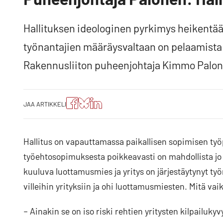
Hallituksen ideologinen pyrkimys heikentää 
työnantajien määräysvaltaan on pelaamista 
Rakennusliiton puheenjohtaja Kimmo Palon
Jaa
Jaa
Jako:
JAA ARTIKKELI
artikkeli
artikkeli
Jaa
Facebookissa
Blueskyssa
artikkeli
LinkedIn:ssä
Hallitus on vapauttamassa paikallisen sopimisen työp
työehtosopimuksesta poikkeavasti on mahdollista jo n
kuuluva luottamusmies ja yritys on järjestäytynyt työ
villeihin yrityksiin ja ohi luottamusmiesten. Mitä vaik
– Ainakin se on iso riski rehtien yritysten kilpailuk