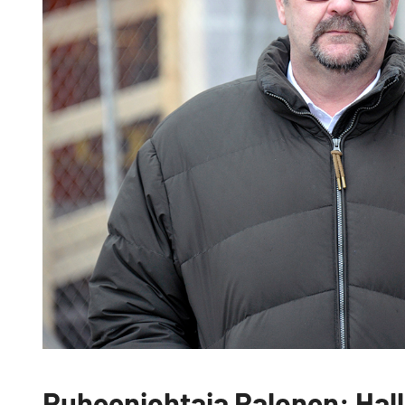
Puheenjohtaja Palonen: Halli