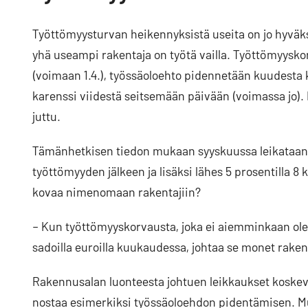
Työttömyysturvan heikennyksistä useita on jo hyvä
yhä useampi rakentaja on työtä vailla. Työttömyysko
(voimaan 1.4.), työssäoloehto pidennetään kuudesta 
karenssi viidestä seitsemään päivään (voimassa jo).
juttu.
Tämänhetkisen tiedon mukaan syyskuussa leikataan 
työttömyyden jälkeen ja lisäksi lähes 5 prosentilla 
kovaa nimenomaan rakentajiin?
– Kun työttömyyskorvausta, joka ei aiemminkaan ole
sadoilla euroilla kuukaudessa, johtaa se monet rake
Rakennusalan luonteesta johtuen leikkaukset koskeva
nostaa esimerkiksi työssäoloehdon pidentämisen. Muu