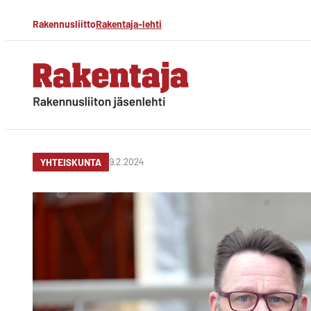
Siirry
Rakennusliitto
Rakentaja-lehti
suoraan
sisältöön
Rakentaja-lehti
Rakennusliiton
jäsenlehti
9.2.2024
YHTEISKUNTA