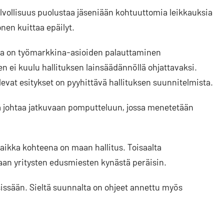
elvollisuus puolustaa jäseniään kohtuuttomia leikkauksia
en kuittaa epäilyt.
sta on työmarkkina-asioiden palauttaminen
 ei kuulu hallituksen lainsäädännöllä ohjattavaksi.
levat esitykset on pyyhittävä hallituksen suunnitelmista.
 johtaa jatkuvaan pomputteluun, jossa menetetään
vaikka kohteena on maan hallitus. Toisaalta
aan yritysten edusmiesten kynästä peräisin.
sissään. Sieltä suunnalta on ohjeet annettu myös