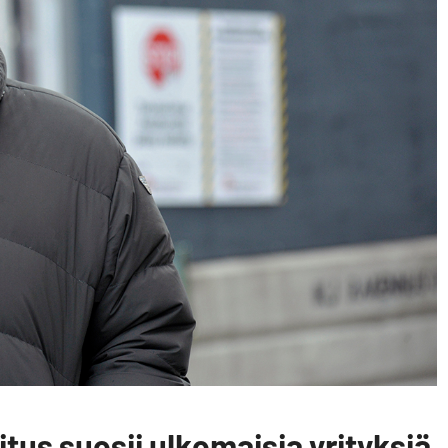
tus suosii ulkomaisia yrityksiä