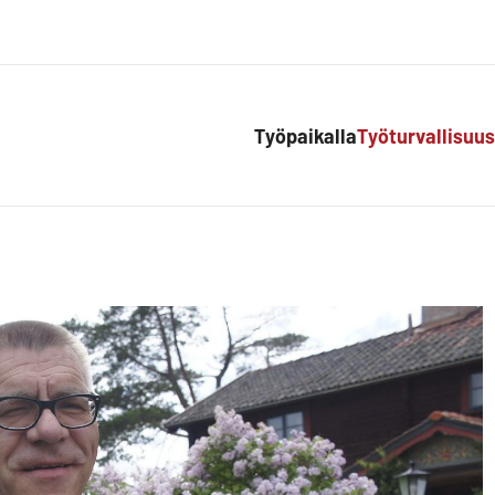
Työpaikalla
Työturvallisuus