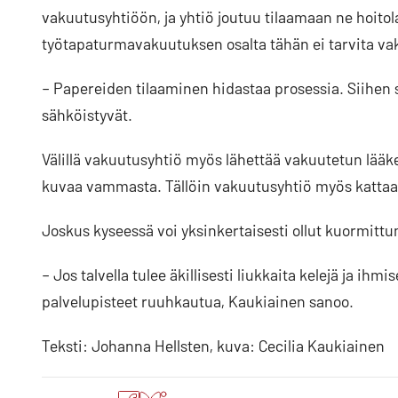
vakuutusyhtiöön, ja yhtiö joutuu tilaamaan ne hoitol
työtapaturmavakuutuksen osalta tähän ei tarvita va
– Papereiden tilaaminen hidastaa prosessia. Siihen 
sähköistyvät.
Välillä vakuutusyhtiö myös lähettää vakuutetun lääketi
kuvaa vammasta. Tällöin vakuutusyhtiö myös kattaa
Joskus kyseessä voi yksinkertaisesti ollut kuormittu
– Jos talvella tulee äkillisesti liukkaita kelejä ja ihm
palvelupisteet ruuhkautua, Kaukiainen sanoo.
Teksti: Johanna Hellsten, kuva: Cecilia Kaukiainen