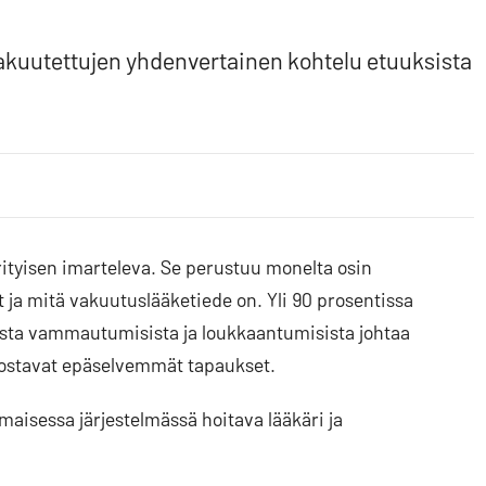
akuutettujen yhdenvertainen kohtelu etuuksista
rityisen imarteleva. Se perustuu monelta osin
t ja mitä vakuutuslääketiede on. Yli 90 prosentissa
ista vammautumisista ja loukkaantumisista johtaa
stavat epäselvemmät tapaukset.
aisessa järjestelmässä hoitava lääkäri ja