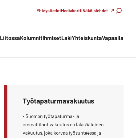
Haku
Yhteystiedot
Mediakortti
Näköislehdet
Liitossa
Kolumnit
Ihmiset
Laki
Yhteiskunta
Vapaalla
Työtapaturmavakuutus
• Suomen työtapaturma- ja
ammattitautivakuutus on lakisääteinen
vakuutus, joka korvaa työsuhteessa ja