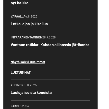
nyt heikko
VAPAALLA
4.8.2026
Letka-ajoa ja kisailua
INFRARAKENTAMINEN
28.7.2026
Vantaan ratikka: Kahden allianssin jättihanke
Näytä kaikki uusimmat
LUETUIMMAT
YLEINEN
15.8.2025
Lauluja isoista koneista
LAKI
9.6.2023