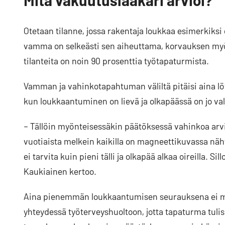
Otetaan tilanne, jossa rakentaja loukkaa esimerkiksi 
vamma on selkeästi sen aiheuttama, korvauksen myö
tilanteita on noin 90 prosenttia työtapaturmista.
Vamman ja vahinkotapahtuman väliltä pitäisi aina lö
kun loukkaantuminen on lievä ja olkapäässä on jo va
– Tällöin myönteisessäkin päätöksessä vahinkoa arv
vuotiaista melkein kaikilla on magneettikuvassa nähtä
ei tarvita kuin pieni tälli ja olkapää alkaa oireilla. 
Kaukiainen kertoo.
Aina pienemmän loukkaantumisen seurauksena ei my
yhteydessä työterveyshuoltoon, jotta tapaturma tul