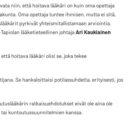
vata niin, että hoitava lääkäri on kuin oma opettaja
takunta. Oma opettaja tuntee ihmisen, mutta ei sitä,
ääkärit pyrkivät yhteismitallistamaan arviointia.
Tapiolan lääketieteellinen johtaja
Ari Kaukiainen
ttä hoitava lääkäri olisi se, joka tekee
ijana. Se hankaloittaisi potilassuhdetta, erityisesti, jos
tuslääkärin ratkaisuehdotukset eivät ole aina ole
- tai kuntoutussuunnitelmien kanssa.