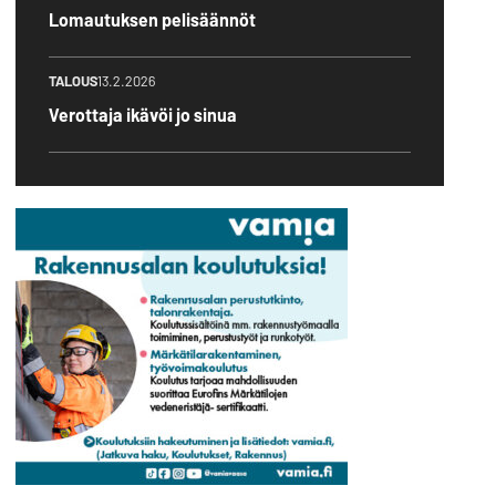
Lomautuksen pelisäännöt
TALOUS
13.2.2026
Verottaja ikävöi jo sinua