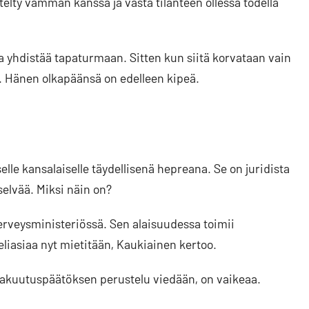
elty vamman kanssa ja vasta tilanteen ollessa todella
a yhdistää tapaturmaan. Sitten kun siitä korvataan vain
ta. Hänen olkapäänsä on edelleen kipeä.
elle kansalaiselle täydellisenä hepreana. Se on juridista
 selvää. Miksi näin on?
erveysministeriössä. Sen alaisuudessa toimii
liasiaa nyt mietitään, Kaukiainen kertoo.
e vakuutuspäätöksen perustelu viedään, on vaikeaa.