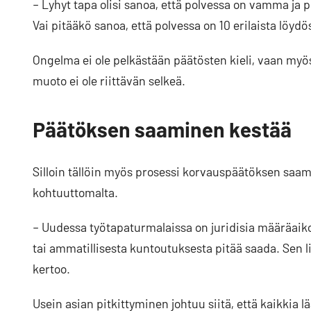
– Lyhyt tapa olisi sanoa, että polvessa on vamma ja
Vai pitääkö sanoa, että polvessa on 10 erilaista löydös
Ongelma ei ole pelkästään päätösten kieli, vaan my
muoto ei ole riittävän selkeä.
Päätöksen saaminen kestää
Silloin tällöin myös prosessi korvauspäätöksen saa
kohtuuttomalta.
– Uudessa työtapaturmalaissa on juridisia määräaiko
tai ammatillisesta kuntoutuksesta pitää saada. Sen l
kertoo.
Usein asian pitkittyminen johtuu siitä, että kaikkia lää