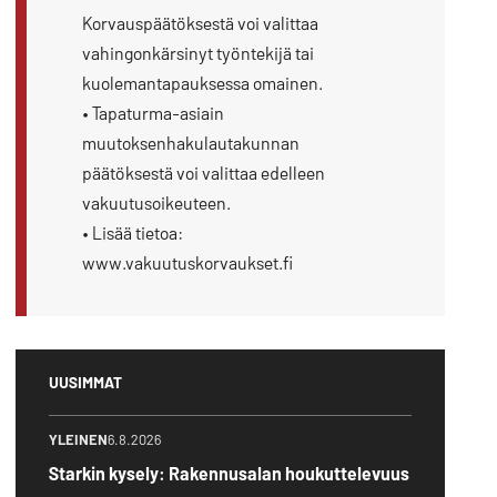
Korvauspäätöksestä voi valittaa
vahingonkärsinyt työntekijä tai
kuolemantapauksessa omainen.
• Tapaturma-asiain
muutoksenhakulautakunnan
päätöksestä voi valittaa edelleen
vakuutusoikeuteen.
• Lisää tietoa:
www.vakuutuskorvaukset.fi
UUSIMMAT
YLEINEN
6.8.2026
Starkin kysely: Rakennusalan houkuttelevuus