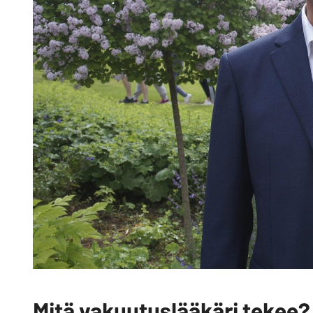
Mitä vakuutuslääkäri tekee?