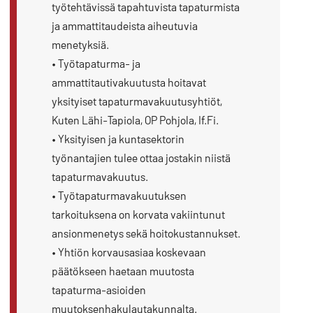
työtehtävissä tapahtuvista tapaturmista
ja ammattitaudeista aiheutuvia
menetyksiä.
• Työtapaturma- ja
ammattitautivakuutusta hoitavat
yksityiset tapaturmavakuutusyhtiöt,
Kuten Lähi-Tapiola, OP Pohjola, If.Fi.
• Yksityisen ja kuntasektorin
työnantajien tulee ottaa jostakin niistä
tapaturmavakuutus.
• Työtapaturmavakuutuksen
tarkoituksena on korvata vakiintunut
ansionmenetys sekä hoitokustannukset.
• Yhtiön korvausasiaa koskevaan
päätökseen haetaan muutosta
tapaturma-asioiden
muutoksenhakulautakunnalta.