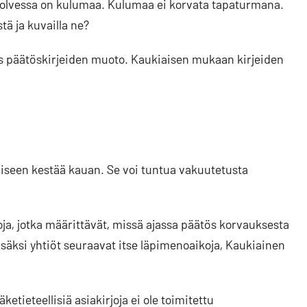
 polvessa on kulumaa. Kulumaa ei korvata tapaturmana.
tä ja kuvailla ne?
ös päätöskirjeiden muoto. Kaukiaisen mukaan kirjeiden
miseen kestää kauan. Se voi tuntua vakuutetusta
ja, jotka määrittävät, missä ajassa päätös korvauksesta
isäksi yhtiöt seuraavat itse läpimenoaikoja, Kaukiainen
ketieteellisiä asiakirjoja ei ole toimitettu