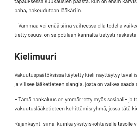
tapauksessa kuukausien päästä, kun on ensin kärvist
paha, hakeudutaan lääkäriin.
– Vammaa voi enää siinä vaiheessa olla todella vaike
tietty osuus, on se potilaan kannalta tietysti raskas
Kielimuuri
Vakuutuspäätöksissä käytetty kieli näyttäytyy tavallis
ja vilisee lääketieteen slangia, josta on vaikea saada
– Tämä hankaluus on ymmärretty myös sosiaali- ja t
vakuutuslääketieteen kehittämisryhmä, jossa tätä kie
Rajankäynti siinä, kuinka yksityiskohtaiselle tasoll