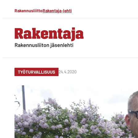
Siirry
Rakennusliitto
Rakentaja-lehti
suoraan
sisältöön
Rakentaja-lehti
Rakennusliiton
jäsenlehti
24.4.2020
TYÖTURVALLISUUS