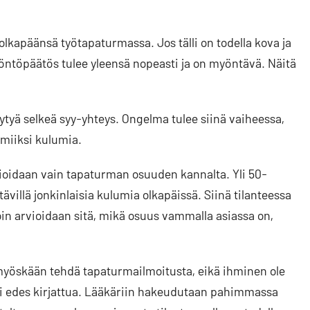
olkapäänsä työtapaturmassa. Jos tälli on todella kova ja
ntöpäätös tulee yleensä nopeasti ja on myöntävä. Näitä
ytyä selkeä syy-yhteys. Ongelma tulee siinä vaiheessa,
lmiiksi kulumia.
ioidaan vain tapaturman osuuden kannalta. Yli 50-
villä jonkinlaisia kulumia olkapäissä. Siinä tilanteessa
Silloin arvioidaan sitä, mikä osuus vammalla asiassa on,
öskään tehdä tapaturmailmoitusta, eikä ihminen ole
isi edes kirjattua. Lääkäriin hakeudutaan pahimmassa