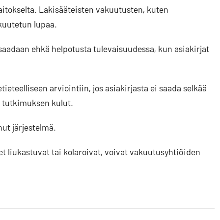
aitokselta. Lakisääteisten vakuutusten, kuten
kuutetun lupaa.
saadaan ehkä helpotusta tulevaisuudessa, kun asiakirjat
eteelliseen arviointiin, jos asiakirjasta ei saada selkää
 tutkimuksen kulut.
nut järjestelmä.
iset liukastuvat tai kolaroivat, voivat vakuutusyhtiöiden