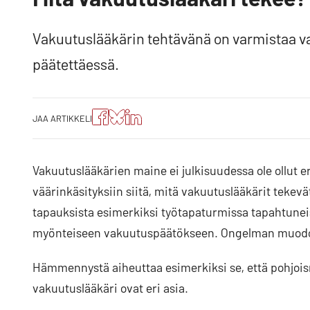
Vakuutuslääkärin tehtävänä on varmistaa v
päätettäessä.
Jaa
Jaa
Jako:
JAA ARTIKKELI
artikkeli
artikkeli
Jaa
Facebookissa
Blueskyssa
artikkeli
LinkedIn:ssä
Vakuutuslääkärien maine ei julkisuudessa ole ollut e
väärinkäsityksiin siitä, mitä vakuutuslääkärit tekevä
tapauksista esimerkiksi työtapaturmissa tapahtune
myönteiseen vakuutuspäätökseen. Ongelman muodo
Hämmennystä aiheuttaa esimerkiksi se, että pohjoism
vakuutuslääkäri ovat eri asia.