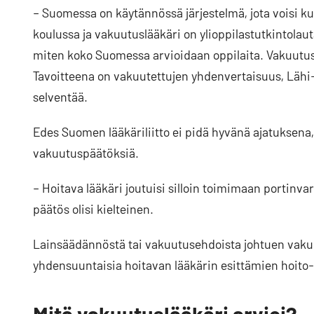
­– Suomessa on käytännössä järjestelmä, jota voisi ku
koulussa ja vakuutuslääkäri on ylioppilastutkintolau
miten koko Suomessa arvioidaan oppilaita. Vakuutusl
Tavoitteena on vakuutettujen yhdenvertaisuus, Lähi-
selventää.
Edes Suomen lääkäriliitto ei pidä hyvänä ajatuksena, e
vakuutuspäätöksiä.
– Hoitava lääkäri joutuisi silloin toimimaan portinvart
päätös olisi kielteinen.
Lainsäädännöstä tai vakuutusehdoista johtuen vakuu
yhdensuuntaisia hoitavan lääkärin esittämien hoito
Mitä vakuutuslääkäri arvioi?