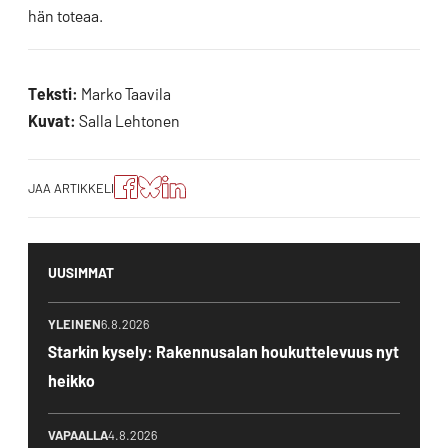
hän toteaa.
Teksti:
Marko Taavila
Kuvat:
Salla Lehtonen
Jaa
Jaa
Jako:
JAA ARTIKKELI
artikkeli
artikkeli
Jaa
Facebookissa
Blueskyssa
artikkeli
LinkedIn:ssä
UUSIMMAT
YLEINEN
6.8.2026
Starkin kysely: Rakennusalan houkuttelevuus nyt
heikko
VAPAALLA
4.8.2026