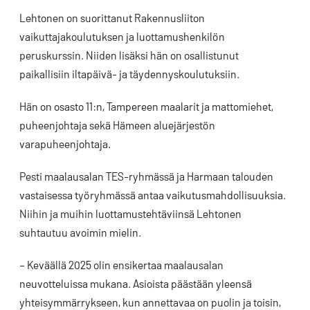
Lehtonen on suorittanut Rakennusliiton
vaikuttajakoulutuksen ja luottamushenkilön
peruskurssin. Niiden lisäksi hän on osallistunut
paikallisiin iltapäivä- ja täydennyskoulutuksiin.
Hän on osasto 11:n, Tampereen maalarit ja mattomiehet,
puheenjohtaja sekä Hämeen aluejärjestön
varapuheenjohtaja.
Pesti maalausalan TES-ryhmässä ja Harmaan talouden
vastaisessa työryhmässä antaa vaikutusmahdollisuuksia.
Niihin ja muihin luottamustehtäviinsä Lehtonen
suhtautuu avoimin mielin.
– Keväällä 2025 olin ensikertaa maalausalan
neuvotteluissa mukana. Asioista päästään yleensä
yhteisymmärrykseen, kun annettavaa on puolin ja toisin,