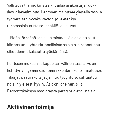
Vallitseva tilanne kiristää kilpailua urakoista ja ruokkii
ikäviä lieveilmiöitä. Lehtonen mainitsee yleisellä tasolla
työperäisen hyväksikäytön, jolle etenkin
ulkomaalaistaustaiset henkilöt altistuvat.
– Pidän tärkeänä sen suitsimista, sillä olen aina ollut
kiinnostunut yhteiskunnallisista asioista ja kannattanut
oikeudenmukaisuutta työelämässä.
Lehtosen mukaan sukupuolten välinen tasa-arvo on
kehittynyt hyvään suuntaan rakentamisen ammateissa.
Tilaajat, pääurakoitsijat ja muu työyhteisö suhtautuu
naisiin yleisesti hyvin. Asia on läheinen, sillä
Remonttikaksion maalareista peräti puolet oli naisia.
Aktiivinen toimija