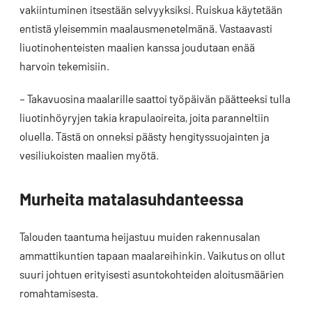
vakiintuminen itsestään selvyyksiksi. Ruiskua käytetään
entistä yleisemmin maalausmenetelmänä. Vastaavasti
liuotinohenteisten maalien kanssa joudutaan enää
harvoin tekemisiin.
– Takavuosina maalarille saattoi työpäivän päätteeksi tulla
liuotinhöyryjen takia krapulaoireita, joita paranneltiin
oluella. Tästä on onneksi päästy hengityssuojainten ja
vesiliukoisten maalien myötä.
Murheita matalasuhdanteessa
Talouden taantuma heijastuu muiden rakennusalan
ammattikuntien tapaan maalareihinkin. Vaikutus on ollut
suuri johtuen erityisesti asuntokohteiden aloitusmäärien
romahtamisesta.