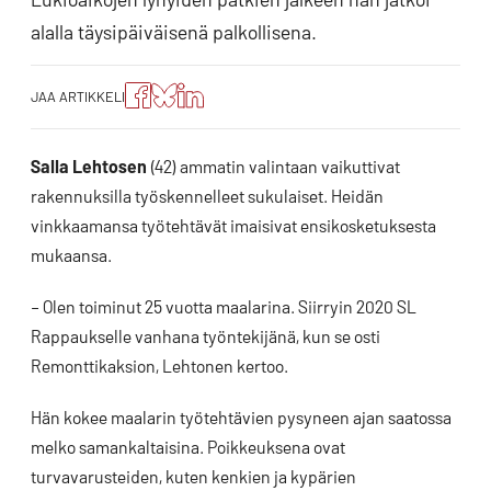
alalla täysipäiväisenä palkollisena.
Jaa
Jaa
Jako:
JAA ARTIKKELI
artikkeli
artikkeli
Jaa
Facebookissa
Blueskyssa
artikkeli
LinkedIn:ssä
Salla Lehtosen
(42) ammatin valintaan vaikuttivat
rakennuksilla työskennelleet sukulaiset. Heidän
vinkkaamansa työtehtävät imaisivat ensikosketuksesta
mukaansa.
– Olen toiminut 25 vuotta maalarina. Siirryin 2020 SL
Rappaukselle vanhana työntekijänä, kun se osti
Remonttikaksion, Lehtonen kertoo.
Hän kokee maalarin työtehtävien pysyneen ajan saatossa
melko samankaltaisina. Poikkeuksena ovat
turvavarusteiden, kuten kenkien ja kypärien