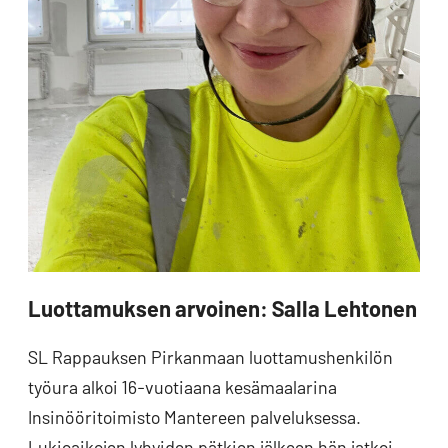
Luottamuksen arvoinen: Salla Lehtonen
SL Rappauksen Pirkanmaan luottamushenkilön
työura alkoi 16-vuotiaana kesämaalarina
Insinööritoimisto Mantereen palveluksessa.
Lukioaikojen lyhyiden pätkien jälkeen hän jatkoi