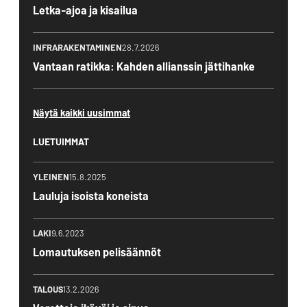
Letka-ajoa ja kisailua
INFRARAKENTAMINEN
28.7.2026
Vantaan ratikka: Kahden allianssin jättihanke
Näytä kaikki uusimmat
LUETUIMMAT
YLEINEN
15.8.2025
Lauluja isoista koneista
LAKI
9.6.2023
Lomautuksen pelisäännöt
TALOUS
13.2.2026