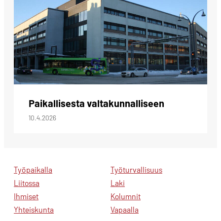
Paikallisesta valtakunnalliseen
10.4.2026
Työpaikalla
Työturvallisuus
Liitossa
Laki
Ihmiset
Kolumnit
Yhteiskunta
Vapaalla