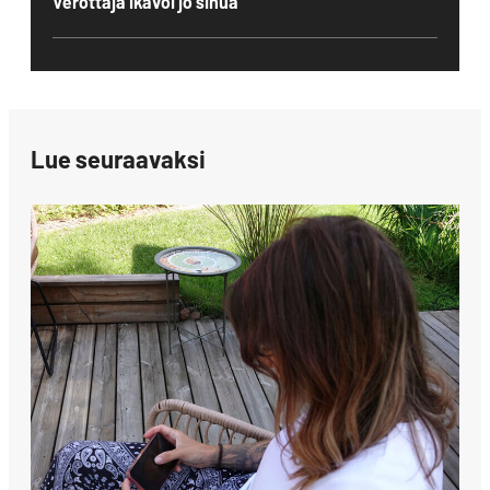
Verottaja ikävöi jo sinua
Lue seuraavaksi