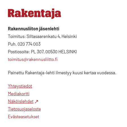
Rakennusliiton jäsenlehti
Toimitus: Siltasaarenkatu 4, Helsinki
Puh. 020 774 003
Postiosoite: PL 307, 00530 HELSINKI
toimitus@rakennusliitto.fi
Painettu Rakentaja-lehti ilmestyy kuusi kertaa vuodessa.
Yhteystiedot
Mediakortti
Näköislehdet
Tietosuojaseloste
Evästeasetukset